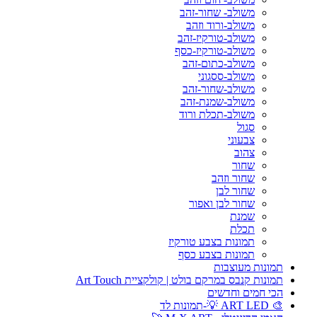
משולב- שחור-זהב
משולב-ורוד וזהב
משולב-טורקיז-זהב
משולב-טורקיז-כסף
משולב-כתום-זהב
משולב-ססגוני
משולב-שחור-זהב
משולב-שמנת-זהב
משולב-תכלת ורוד
סגול
צבעוני
צהוב
שחור
שחור וזהב
שחור לבן
שחור לבן ואפור
שמנת
תכלת
תמונות בצבע טורקיז
תמונות בצבע כסף
תמונות מעוצבות
תמונות קנבס במרקם בולט | קולקציית Art Touch
הכי חמים וחדשים
🎨 ART LED 💡-תמונות לד