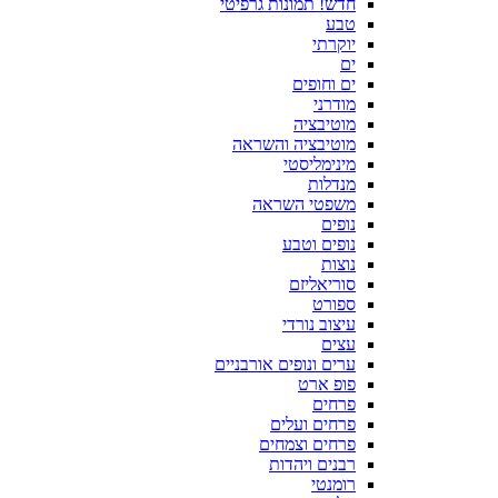
חדש! תמונות גרפיטי
טבע
יוקרתי
ים
ים וחופים
מודרני
מוטיבציה
מוטיבציה והשראה
מינימליסטי
מנדלות
משפטי השראה
נופים
נופים וטבע
נוצות
סוריאליזם
ספורט
עיצוב נורדי
עצים
ערים ונופים אורבניים
פופ ארט
פרחים
פרחים ועלים
פרחים וצמחים
רבנים ויהדות
רומנטי