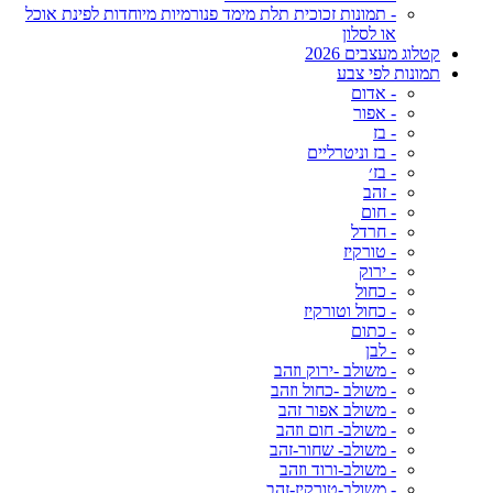
- תמונות זכוכית תלת מימד פנורמיות מיוחדות לפינת אוכל
או לסלון
קטלוג מעצבים 2026
תמונות לפי צבע
- אדום
- אפור
- בז
- בז וניטרליים
- בז׳
- זהב
- חום
- חרדל
- טורקיז
- ירוק
- כחול
- כחול וטורקיז
- כתום
- לבן
- משולב -ירוק וזהב
- משולב -כחול וזהב
- משולב אפור זהב
- משולב- חום וזהב
- משולב- שחור-זהב
- משולב-ורוד וזהב
- משולב-טורקיז-זהב