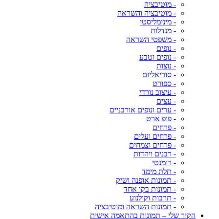
- מוטיבציה
- מוטיבציה והשראה
- מינימליסטי
- מנדלות
- משפטי השראה
- נופים
- נופים וטבע
- נוצות
- סוריאליזם
- ספורט
- עיצוב נורדי
- עצים
- ערים ונופים אורבניים
- פופ ארט
- פרחים
- פרחים ועלים
- פרחים וצמחים
- רבנים ויהדות
- רומנטי
- תלת מימד
- תמונות אופנה ושיק
- תמונות בקו אחד
- תרבות וקולנוע
- תמונות השראה ומוטיבציה
הקיר שלי – תמונות בהתאמה אישית