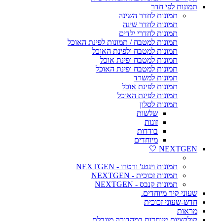
תמונות לפי חדר
תמונות לחדר השינה
תמונות לחדר שינה
תמונות לחדרי ילדים
תמונות למטבח / תמונות לפינת האוכל
תמונות למטבח ולפינת האוכל
תמונות למטבח ופינת אוכל
תמונות למטבח ופינת האוכל
תמונות למשרד
תמונות לפינת אוכל
תמונות לפינת האוכל
תמונות לסלון
שלשות
זוגות
בודדות
מיוחדים
NEXTGEN 🤍
תמונות וינטג' ורטרו - NEXTGEN
תמונות זכוכית - NEXTGEN
תמונות קנבס - NEXTGEN
שעוני קיר מיוחדים.
חדש-שעוני זכוכית
מראות
קולקציות מיוחדות במהדורה מוגבלת