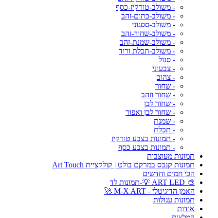
- משולב-טורקיז-כסף
- משולב-כתום-זהב
- משולב-ססגוני
- משולב-שחור-זהב
- משולב-שמנת-זהב
- משולב-תכלת ורוד
- סגול
- צבעוני
- צהוב
- שחור
- שחור וזהב
- שחור לבן
- שחור לבן ואפור
- שמנת
- תכלת
- תמונות בצבע טורקיז
- תמונות בצבע כסף
תמונות מעוצבות
תמונות קנבס במרקם בולט | קולקציית Art Touch
הכי חמים וחדשים
🎨 ART LED 💡-תמונות לד
האמן הדיגיטלי - M-X ART 🚀
תמונות עגולות
אודות
המלצות