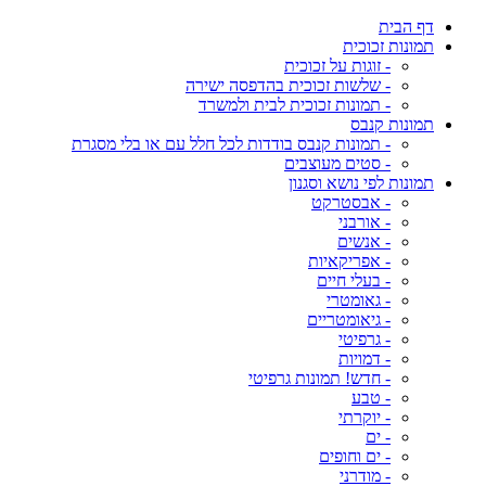
דף הבית
תמונות זכוכית
- זוגות על זכוכית
- שלשות זכוכית בהדפסה ישירה
- תמונות זכוכית לבית ולמשרד
תמונות קנבס
- תמונות קנבס בודדות לכל חלל עם או בלי מסגרת
- סטים מעוצבים
תמונות לפי נושא וסגנון
- אבסטרקט
- אורבני
- אנשים
- אפריקאיות
- בעלי חיים
- גאומטרי
- גיאומטריים
- גרפיטי
- דמויות
- חדש! תמונות גרפיטי
- טבע
- יוקרתי
- ים
- ים וחופים
- מודרני