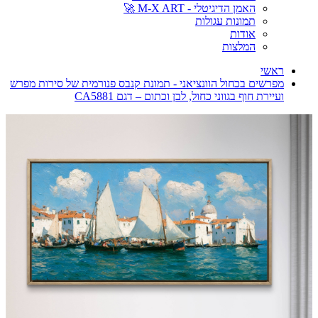
האמן הדיגיטלי - M-X ART 🚀
תמונות עגולות
אודות
המלצות
ראשי
מפרשים בכחול הוונציאני - תמונת קנבס פנורמית של סירות מפרש
ועיירת חוף בגווני כחול, לבן וכתום – דגם CA5881