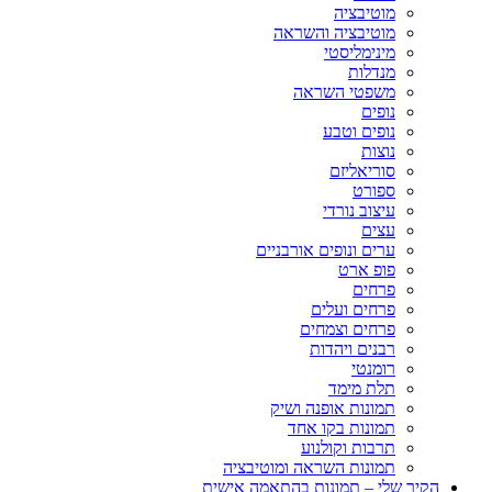
מוטיבציה
מוטיבציה והשראה
מינימליסטי
מנדלות
משפטי השראה
נופים
נופים וטבע
נוצות
סוריאליזם
ספורט
עיצוב נורדי
עצים
ערים ונופים אורבניים
פופ ארט
פרחים
פרחים ועלים
פרחים וצמחים
רבנים ויהדות
רומנטי
תלת מימד
תמונות אופנה ושיק
תמונות בקו אחד
תרבות וקולנוע
תמונות השראה ומוטיבציה
הקיר שלי – תמונות בהתאמה אישית