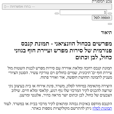
צבע המסגרת
--- בחרו אפשרויות ---
הוספה לסל
תיאור
מפרשים בכחול הוונציאני - תמונת קנבס
פנורמית של סירות מפרש ועיירת חוף בגווני
כחול, לבן וכתום
תמונת קנבס רחבה ומלאת אווירה עם סירות מפרש לבנות השטות מול
עיירת חוף ים־תיכונית, שמיים כחולים וים טורקיז עשיר. הסגנון הציורי
מעניק לתמונה תחושת חופשה, אור ואוויר פתוח.
היצירה מתאימה במיוחד לסלון, משרד, פינת אירוח או בית בעיצוב נקי
שרוצה להכניס לקיר המרכזי שלו נוף רגוע, קלאסי ומלא חיים. שילוב
הצבעים של כחול, לבן וכתום יוצר מראה בהיר, אלגנטי ומרענן.
הקנבס מודפס באיכות גבוהה ומתאים לקיר מרכזי בבית או במשרד. לעוד
תמונות לסלון
ניתן להתרשם מקולקציות נוספות באתר.