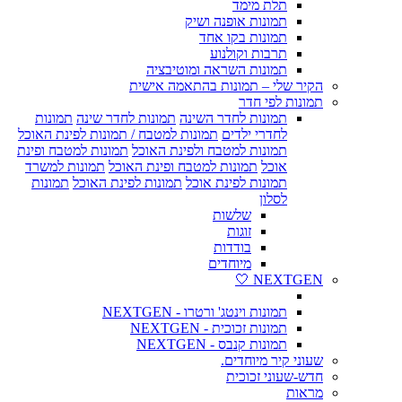
תלת מימד
תמונות אופנה ושיק
תמונות בקו אחד
תרבות וקולנוע
תמונות השראה ומוטיבציה
הקיר שלי – תמונות בהתאמה אישית
תמונות לפי חדר
תמונות לחדר השינה
תמונות לחדר שינה
תמונות
לחדרי ילדים
תמונות למטבח / תמונות לפינת האוכל
תמונות למטבח ולפינת האוכל
תמונות למטבח ופינת
אוכל
תמונות למטבח ופינת האוכל
תמונות למשרד
תמונות לפינת אוכל
תמונות לפינת האוכל
תמונות
לסלון
שלשות
זוגות
בודדות
מיוחדים
NEXTGEN 🤍
תמונות וינטג' ורטרו - NEXTGEN
תמונות זכוכית - NEXTGEN
תמונות קנבס - NEXTGEN
שעוני קיר מיוחדים.
חדש-שעוני זכוכית
מראות