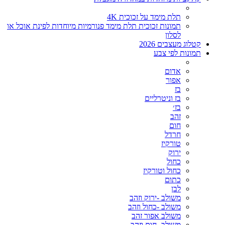
תלת מימד על זכוכית 4K
תמונות זכוכית תלת מימד פנורמיות מיוחדות לפינת אוכל או
לסלון
קטלוג מעצבים 2026
תמונות לפי צבע
אדום
אפור
בז
בז וניטרליים
בז׳
זהב
חום
חרדל
טורקיז
ירוק
כחול
כחול וטורקיז
כתום
לבן
משולב -ירוק וזהב
משולב -כחול וזהב
משולב אפור זהב
משולב- חום וזהב