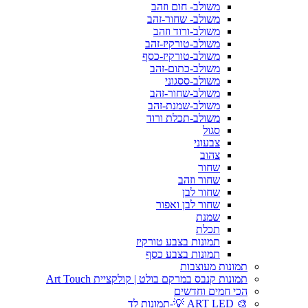
משולב- חום וזהב
משולב- שחור-זהב
משולב-ורוד וזהב
משולב-טורקיז-זהב
משולב-טורקיז-כסף
משולב-כתום-זהב
משולב-ססגוני
משולב-שחור-זהב
משולב-שמנת-זהב
משולב-תכלת ורוד
סגול
צבעוני
צהוב
שחור
שחור וזהב
שחור לבן
שחור לבן ואפור
שמנת
תכלת
תמונות בצבע טורקיז
תמונות בצבע כסף
תמונות מעוצבות
תמונות קנבס במרקם בולט | קולקציית Art Touch
הכי חמים וחדשים
🎨 ART LED 💡-תמונות לד