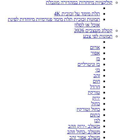
קולקציות מיוחדות במהדורה מוגבלת
תלת מימד על זכוכית 4K
תמונות זכוכית תלת מימד פנורמיות מיוחדות לפינת
אוכל או לסלון
קטלוג מעצבים 2026
תמונות לפי צבע
אדום
אפור
בז
בז וניטרליים
בז׳
זהב
חום
חרדל
טורקיז
ירוק
כחול
כחול וטורקיז
כתום
לבן
משולב -ירוק וזהב
משולב -כחול וזהב
משולב אפור זהב