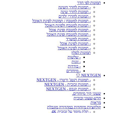
תמונות לפי חדר
- תמונות לחדר השינה
- תמונות לחדר שינה
- תמונות לחדרי ילדים
- תמונות למטבח / תמונות לפינת האוכל
- תמונות למטבח ולפינת האוכל
- תמונות למטבח ופינת אוכל
- תמונות למטבח ופינת האוכל
- תמונות למשרד
- תמונות לפינת אוכל
- תמונות לפינת האוכל
תמונות לסלון
- שלשות
- זוגות
- בודדות
- מיוחדים
NEXTGEN 🤍
- תמונות וינטג' ורטרו - NEXTGEN
- תמונות זכוכית - NEXTGEN
- תמונות קנבס - NEXTGEN
שעוני קיר מיוחדים.
חדש-שעוני זכוכית
מראות
קולקציות מיוחדות במהדורה מוגבלת
- תלת מימד על זכוכית 4K