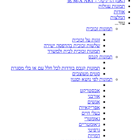
האמן הדיגיטלי - M-X ART 🚀
תמונות עגולות
אודות
המלצות
עוד...
תמונות זכוכית
זוגות על זכוכית
שלשות זכוכית בהדפסה ישירה
תמונות זכוכית לבית ולמשרד
תמונות קנבס
תמונות קנבס בודדות לכל חלל עם או בלי מסגרת
סטים מעוצבים
תמונות לפי נושא וסגנון
אבסטרקט
אורבני
אנשים
אפריקאיות
בעלי חיים
גאומטרי
גיאומטריים
גרפיטי
דמויות