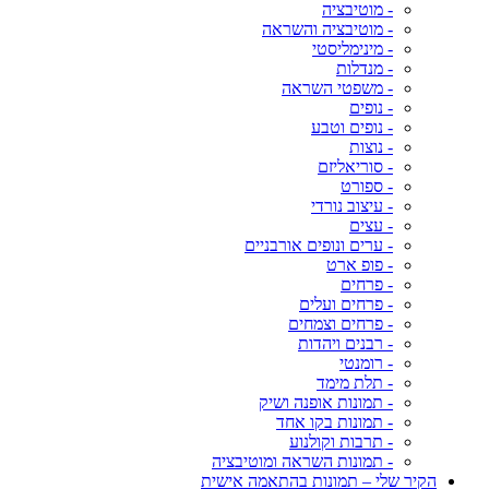
- מוטיבציה
- מוטיבציה והשראה
- מינימליסטי
- מנדלות
- משפטי השראה
- נופים
- נופים וטבע
- נוצות
- סוריאליזם
- ספורט
- עיצוב נורדי
- עצים
- ערים ונופים אורבניים
- פופ ארט
- פרחים
- פרחים ועלים
- פרחים וצמחים
- רבנים ויהדות
- רומנטי
- תלת מימד
- תמונות אופנה ושיק
- תמונות בקו אחד
- תרבות וקולנוע
- תמונות השראה ומוטיבציה
הקיר שלי – תמונות בהתאמה אישית