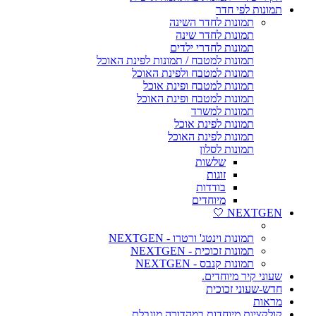
תמונות לפי חדר
תמונות לחדר השינה
תמונות לחדר שינה
תמונות לחדרי ילדים
תמונות למטבח / תמונות לפינת האוכל
תמונות למטבח ולפינת האוכל
תמונות למטבח ופינת אוכל
תמונות למטבח ופינת האוכל
תמונות למשרד
תמונות לפינת אוכל
תמונות לפינת האוכל
תמונות לסלון
שלשות
זוגות
בודדות
מיוחדים
NEXTGEN 🤍
תמונות וינטג' ורטרו - NEXTGEN
תמונות זכוכית - NEXTGEN
תמונות קנבס - NEXTGEN
שעוני קיר מיוחדים.
חדש-שעוני זכוכית
מראות
קולקציות מיוחדות במהדורה מוגבלת