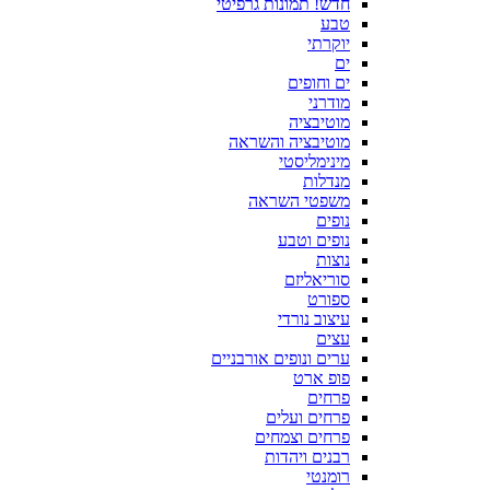
חדש! תמונות גרפיטי
טבע
יוקרתי
ים
ים וחופים
מודרני
מוטיבציה
מוטיבציה והשראה
מינימליסטי
מנדלות
משפטי השראה
נופים
נופים וטבע
נוצות
סוריאליזם
ספורט
עיצוב נורדי
עצים
ערים ונופים אורבניים
פופ ארט
פרחים
פרחים ועלים
פרחים וצמחים
רבנים ויהדות
רומנטי