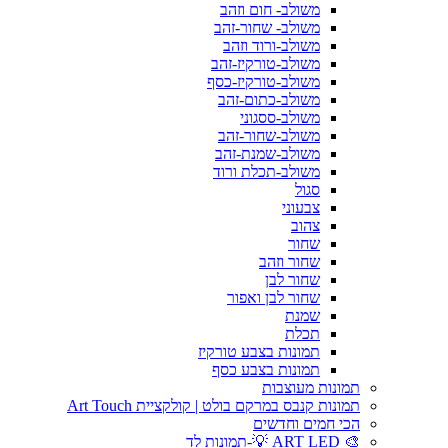
משולב- חום וזהב
משולב- שחור-זהב
משולב-ורוד וזהב
משולב-טורקיז-זהב
משולב-טורקיז-כסף
משולב-כתום-זהב
משולב-ססגוני
משולב-שחור-זהב
משולב-שמנת-זהב
משולב-תכלת ורוד
סגול
צבעוני
צהוב
שחור
שחור וזהב
שחור לבן
שחור לבן ואפור
שמנת
תכלת
תמונות בצבע טורקיז
תמונות בצבע כסף
תמונות מעוצבות
תמונות קנבס במרקם בולט | קולקציית Art Touch
הכי חמים וחדשים
🎨 ART LED 💡-תמונות לד