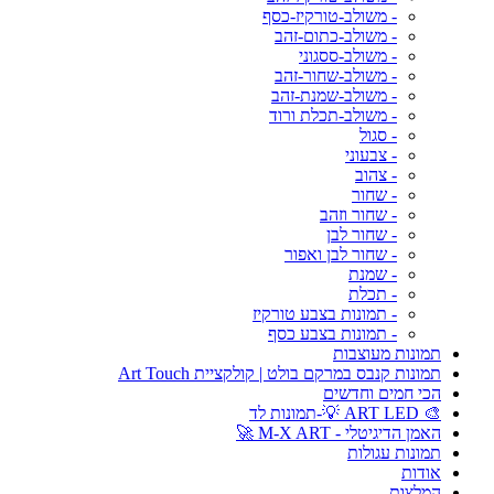
- משולב-טורקיז-כסף
- משולב-כתום-זהב
- משולב-ססגוני
- משולב-שחור-זהב
- משולב-שמנת-זהב
- משולב-תכלת ורוד
- סגול
- צבעוני
- צהוב
- שחור
- שחור וזהב
- שחור לבן
- שחור לבן ואפור
- שמנת
- תכלת
- תמונות בצבע טורקיז
- תמונות בצבע כסף
תמונות מעוצבות
תמונות קנבס במרקם בולט | קולקציית Art Touch
הכי חמים וחדשים
🎨 ART LED 💡-תמונות לד
האמן הדיגיטלי - M-X ART 🚀
תמונות עגולות
אודות
המלצות