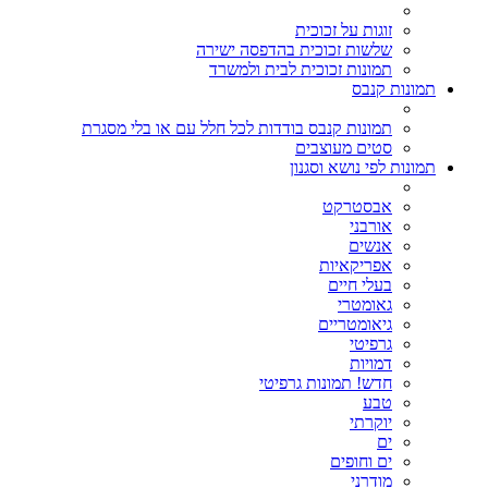
זוגות על זכוכית
שלשות זכוכית בהדפסה ישירה
תמונות זכוכית לבית ולמשרד
תמונות קנבס
תמונות קנבס בודדות לכל חלל עם או בלי מסגרת
סטים מעוצבים
תמונות לפי נושא וסגנון
אבסטרקט
אורבני
אנשים
אפריקאיות
בעלי חיים
גאומטרי
גיאומטריים
גרפיטי
דמויות
חדש! תמונות גרפיטי
טבע
יוקרתי
ים
ים וחופים
מודרני