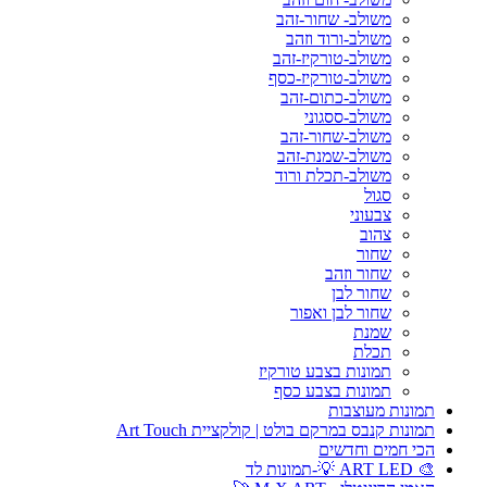
משולב- שחור-זהב
משולב-ורוד וזהב
משולב-טורקיז-זהב
משולב-טורקיז-כסף
משולב-כתום-זהב
משולב-ססגוני
משולב-שחור-זהב
משולב-שמנת-זהב
משולב-תכלת ורוד
סגול
צבעוני
צהוב
שחור
שחור וזהב
שחור לבן
שחור לבן ואפור
שמנת
תכלת
תמונות בצבע טורקיז
תמונות בצבע כסף
תמונות מעוצבות
תמונות קנבס במרקם בולט | קולקציית Art Touch
הכי חמים וחדשים
🎨 ART LED 💡-תמונות לד