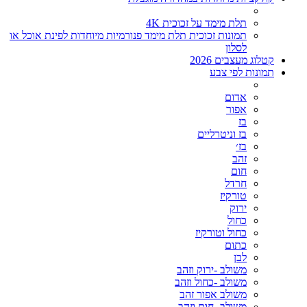
תלת מימד על זכוכית 4K
תמונות זכוכית תלת מימד פנורמיות מיוחדות לפינת אוכל או
לסלון
קטלוג מעצבים 2026
תמונות לפי צבע
אדום
אפור
בז
בז וניטרליים
בז׳
זהב
חום
חרדל
טורקיז
ירוק
כחול
כחול וטורקיז
כתום
לבן
משולב -ירוק וזהב
משולב -כחול וזהב
משולב אפור זהב
משולב- חום וזהב