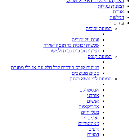
האמן הדיגיטלי - M-X ART 🚀
תמונות עגולות
אודות
המלצות
עוד...
תמונות זכוכית
זוגות על זכוכית
שלשות זכוכית בהדפסה ישירה
תמונות זכוכית לבית ולמשרד
תמונות קנבס
תמונות קנבס בודדות לכל חלל עם או בלי מסגרת
סטים מעוצבים
תמונות לפי נושא וסגנון
אבסטרקט
אורבני
אנשים
אפריקאיות
בעלי חיים
גאומטרי
גיאומטריים
גרפיטי
דמויות