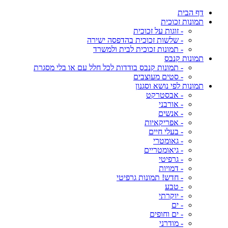
דף הבית
תמונות זכוכית
- זוגות על זכוכית
- שלשות זכוכית בהדפסה ישירה
- תמונות זכוכית לבית ולמשרד
תמונות קנבס
- תמונות קנבס בודדות לכל חלל עם או בלי מסגרת
- סטים מעוצבים
תמונות לפי נושא וסגנון
- אבסטרקט
- אורבני
- אנשים
- אפריקאיות
- בעלי חיים
- גאומטרי
- גיאומטריים
- גרפיטי
- דמויות
- חדש! תמונות גרפיטי
- טבע
- יוקרתי
- ים
- ים וחופים
- מודרני