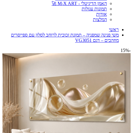
האמן הדיגיטלי - M-X ART 🚀
תמונות עגולות
אודות
המלצות
ראשי
משי פנינה שמפניה – תמונת זכוכית לרוחב לסלון עם ספייסרים
מוזהבים – דגם VG3051
-15%