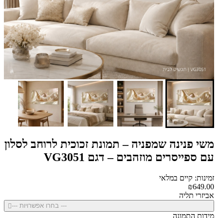
משי פנינה שמפניה – תמונת זכוכית לרוחב לסלון
עם ספייסרים מוזהבים – דגם VG3051
זמינות: קיים במלאי
₪649.00
אביזרי תליה
--- בחרו אפשרויות ---
מידות התמונה