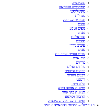
מוטיבציה
מוטיבציה והשראה
מינימליסטי
מנדלות
משפטי השראה
נופים
נופים וטבע
נוצות
סוריאליזם
ספורט
עיצוב נורדי
עצים
ערים ונופים אורבניים
פופ ארט
פרחים
פרחים ועלים
פרחים וצמחים
רבנים ויהדות
רומנטי
תלת מימד
תמונות אופנה ושיק
תמונות בקו אחד
תרבות וקולנוע
תמונות השראה ומוטיבציה
הקיר שלי – תמונות בהתאמה אישית