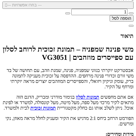
--- בחרו אפשרויות ---
הוספה לסל
תיאור
משי פנינה שמפניה – תמונת זכוכית לרוחב לסלון
עם ספייסרים מוזהבים | VG3051
אבסטרקט יוקרתי בגווני שמפניה, פנינה, שמנת וזהב, עם תחושה של בד
משי זורם וכדורי פנינה מרחפים. ההדפסה על זכוכית מעניקה לתמונה
ברק, עומק וניקיון ויזואלי, והספייסרים המוזהבים יוצרים מראה יוקרתי
ומרחף על הקיר.
אם אתם מחפשים
תמונות לסלון
בגימור מודרני ומבריק, הדגם הזה
מתאים לקיר מרכזי מעל ספה, מעל מיטה, מעל קונסולה, למשרד או לפינת
אוכל. ניתן לשלב אותו גם כחלק מקטגוריית
תמונות זכוכית
לבית ולמשרד.
הפורמט הרחב ביחס 2:1 מדגיש את הקיר ומעניק לחלל מראה מאוזן, נקי
ומרשים.
מידות ומחירים: