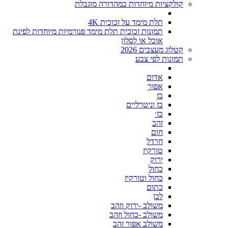
קולקציות מיוחדות במהדורה מוגבלת
תלת מימד על זכוכית 4K
תמונות זכוכית תלת מימד פנורמיות מיוחדות לפינת
אוכל או לסלון
קטלוג מעצבים 2026
תמונות לפי צבע
אדום
אפור
בז
בז וניטרליים
בז׳
זהב
חום
חרדל
טורקיז
ירוק
כחול
כחול וטורקיז
כתום
לבן
משולב -ירוק וזהב
משולב -כחול וזהב
משולב אפור זהב