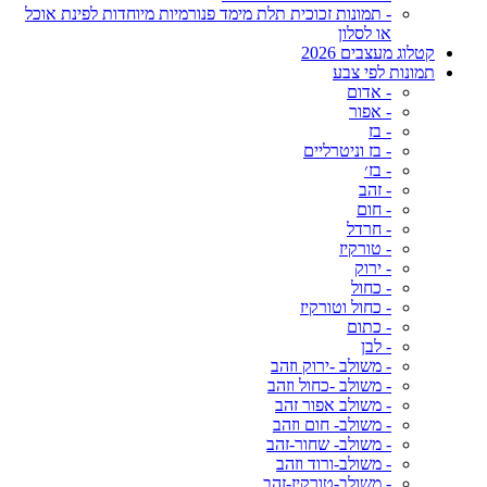
- תמונות זכוכית תלת מימד פנורמיות מיוחדות לפינת אוכל
או לסלון
קטלוג מעצבים 2026
תמונות לפי צבע
- אדום
- אפור
- בז
- בז וניטרליים
- בז׳
- זהב
- חום
- חרדל
- טורקיז
- ירוק
- כחול
- כחול וטורקיז
- כתום
- לבן
- משולב -ירוק וזהב
- משולב -כחול וזהב
- משולב אפור זהב
- משולב- חום וזהב
- משולב- שחור-זהב
- משולב-ורוד וזהב
- משולב-טורקיז-זהב