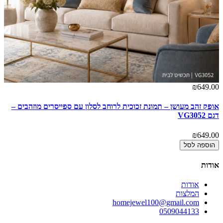
00
₪649.00
אופק זהב מעושן – תמונת זכוכית לרוחב לסלון עם ספייסרים מוזהבים –
קו
דגם VG3052
מו
00
₪649.00
הוספה לסל
אודות
אודות
המלצות
homejewel100@gmail.com
0509044133