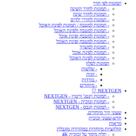
תמונות לפי חדר
- תמונות לחדר השינה
- תמונות לחדר שינה
- תמונות לחדרי ילדים
- תמונות למטבח / תמונות לפינת האוכל
- תמונות למטבח ולפינת האוכל
- תמונות למטבח ופינת אוכל
- תמונות למטבח ופינת האוכל
- תמונות למשרד
- תמונות לפינת אוכל
- תמונות לפינת האוכל
תמונות לסלון
- שלשות
- זוגות
- בודדות
- מיוחדים
NEXTGEN 🤍
- תמונות וינטג' ורטרו - NEXTGEN
- תמונות זכוכית - NEXTGEN
- תמונות קנבס - NEXTGEN
שעוני קיר מיוחדים.
חדש-שעוני זכוכית
מראות
קולקציות מיוחדות במהדורה מוגבלת
- תלת מימד על זכוכית 4K