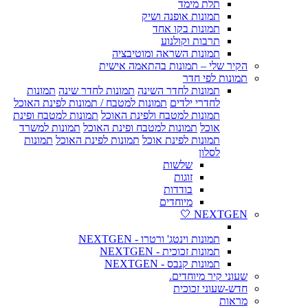
תלת מימד
תמונות אופנה ושיק
תמונות בקו אחד
תרבות וקולנוע
תמונות השראה ומוטיבציה
הקיר שלי – תמונות בהתאמה אישית
תמונות לפי חדר
תמונות לחדר השינה
תמונות לחדר שינה
תמונות
לחדרי ילדים
תמונות למטבח / תמונות לפינת האוכל
תמונות למטבח ולפינת האוכל
תמונות למטבח ופינת
אוכל
תמונות למטבח ופינת האוכל
תמונות למשרד
תמונות לפינת אוכל
תמונות לפינת האוכל
תמונות
לסלון
שלשות
זוגות
בודדות
מיוחדים
NEXTGEN 🤍
תמונות וינטג' ורטרו - NEXTGEN
תמונות זכוכית - NEXTGEN
תמונות קנבס - NEXTGEN
שעוני קיר מיוחדים.
חדש-שעוני זכוכית
מראות