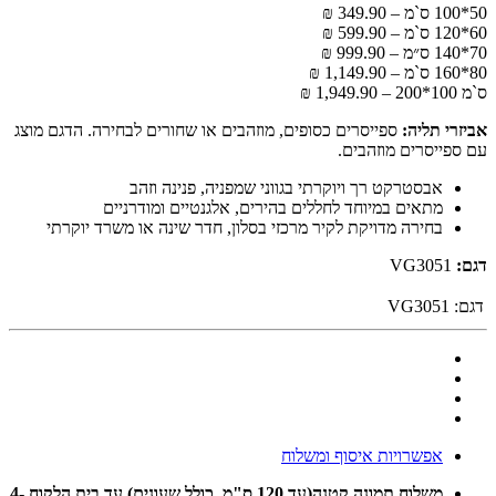
50*100 ס`מ – 349.90 ₪
60*120 ס`מ – 599.90 ₪
70*140 ס״מ – 999.90 ₪
80*160 ס`מ – 1,149.90 ₪
ס`מ 100*200 – 1,949.90 ₪
אביזרי תליה:
ספייסרים כסופים, מוזהבים או שחורים לבחירה. הדגם מוצג
עם ספייסרים מוזהבים.
אבסטרקט רך ויוקרתי בגווני שמפניה, פנינה וזהב
מתאים במיוחד לחללים בהירים, אלגנטיים ומודרניים
בחירה מדויקת לקיר מרכזי בסלון, חדר שינה או משרד יוקרתי
דגם:
VG3051
דגם:
VG3051
אפשרויות איסוף ומשלוח
משלוח תמונה קטנה(עד 120 ס"מ ,כולל שעונים) עד בית הלקוח 4-