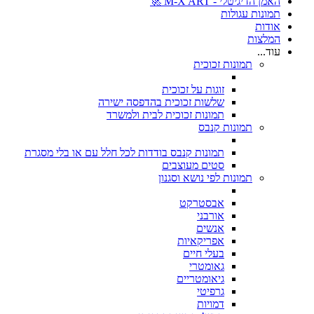
האמן הדיגיטלי - M-X ART 🚀
תמונות עגולות
אודות
המלצות
עוד...
תמונות זכוכית
זוגות על זכוכית
שלשות זכוכית בהדפסה ישירה
תמונות זכוכית לבית ולמשרד
תמונות קנבס
תמונות קנבס בודדות לכל חלל עם או בלי מסגרת
סטים מעוצבים
תמונות לפי נושא וסגנון
אבסטרקט
אורבני
אנשים
אפריקאיות
בעלי חיים
גאומטרי
גיאומטריים
גרפיטי
דמויות