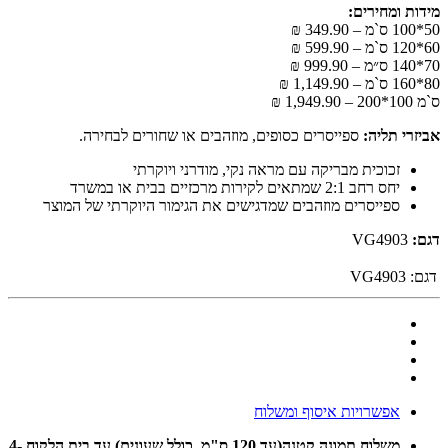
מידות ומחירים:
50*100 ס`מ – 349.90 ₪
60*120 ס`מ – 599.90 ₪
70*140 ס״מ – 999.90 ₪
80*160 ס`מ – 1,149.90 ₪
ס`מ 100*200 – 1,949.90 ₪
אביזרי תליה:
ספייסרים כסופים, מוזהבים או שחורים לבחירה.
זכוכית מבריקה עם מראה נקי, מודרני ויוקרתי
יחס רחב 2:1 שמתאים לקירות מרכזיים בבית או במשרד
ספייסרים מוזהבים שמדגישים את הגימור היוקרתי של המוצר
דגם:
VG4903
דגם:
VG4903
אפשרויות איסוף ומשלוח
משלוח תמונה קטנה(עד 120 ס"מ ,כולל שעונים) עד בית הלקוח 4-