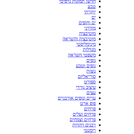
חדש! תמונות גרפיטי
טבע
יוקרתי
ים
ים וחופים
מודרני
מוטיבציה
מוטיבציה והשראה
מינימליסטי
מנדלות
משפטי השראה
נופים
נופים וטבע
נוצות
סוריאליזם
ספורט
עיצוב נורדי
עצים
ערים ונופים אורבניים
פופ ארט
פרחים
פרחים ועלים
פרחים וצמחים
רבנים ויהדות
רומנטי