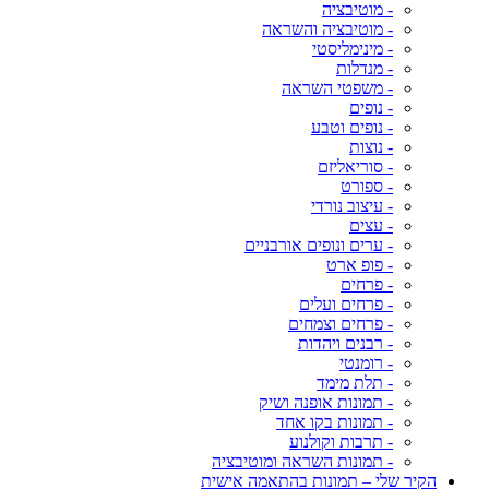
- מוטיבציה
- מוטיבציה והשראה
- מינימליסטי
- מנדלות
- משפטי השראה
- נופים
- נופים וטבע
- נוצות
- סוריאליזם
- ספורט
- עיצוב נורדי
- עצים
- ערים ונופים אורבניים
- פופ ארט
- פרחים
- פרחים ועלים
- פרחים וצמחים
- רבנים ויהדות
- רומנטי
- תלת מימד
- תמונות אופנה ושיק
- תמונות בקו אחד
- תרבות וקולנוע
- תמונות השראה ומוטיבציה
הקיר שלי – תמונות בהתאמה אישית