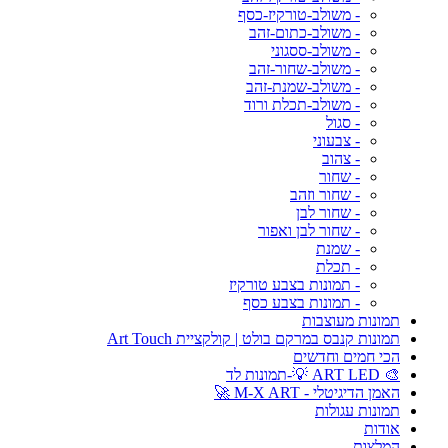
- משולב-טורקיז-כסף
- משולב-כתום-זהב
- משולב-ססגוני
- משולב-שחור-זהב
- משולב-שמנת-זהב
- משולב-תכלת ורוד
- סגול
- צבעוני
- צהוב
- שחור
- שחור וזהב
- שחור לבן
- שחור לבן ואפור
- שמנת
- תכלת
- תמונות בצבע טורקיז
- תמונות בצבע כסף
תמונות מעוצבות
תמונות קנבס במרקם בולט | קולקציית Art Touch
הכי חמים וחדשים
🎨 ART LED 💡-תמונות לד
האמן הדיגיטלי - M-X ART 🚀
תמונות עגולות
אודות
המלצות