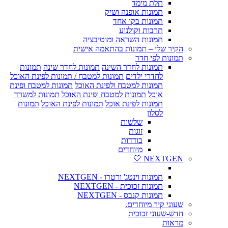
תלת מימד
תמונות אופנה ושיק
תמונות בקו אחד
תרבות וקולנוע
תמונות השראה ומוטיבציה
הקיר שלי – תמונות בהתאמה אישית
תמונות לפי חדר
תמונות לחדר השינה
תמונות לחדר שינה
תמונות
לחדרי ילדים
תמונות למטבח / תמונות לפינת האוכל
תמונות למטבח ולפינת האוכל
תמונות למטבח ופינת
אוכל
תמונות למטבח ופינת האוכל
תמונות למשרד
תמונות לפינת אוכל
תמונות לפינת האוכל
תמונות
לסלון
שלשות
זוגות
בודדות
מיוחדים
NEXTGEN 🤍
תמונות וינטג' ורטרו - NEXTGEN
תמונות זכוכית - NEXTGEN
תמונות קנבס - NEXTGEN
שעוני קיר מיוחדים.
חדש-שעוני זכוכית
מראות