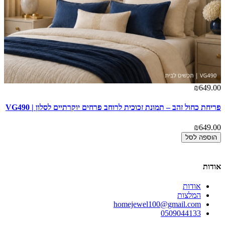
00
₪649.00
פריחת כחול זהב – תמונת זכוכית לרוחב פרחים יוקרתיים לסלון | VG490
חי
00
₪649.00
הוספה לסל
אודות
אודות
המלצות
homejewel100@gmail.com
0509044133