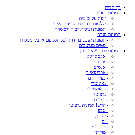
דף הבית
תמונות זכוכית
- זוגות על זכוכית
- שלשות זכוכית בהדפסה ישירה
- תמונות זכוכית לבית ולמשרד
תמונות קנבס
- תמונות קנבס בודדות לכל חלל עם או בלי מסגרת
- סטים מעוצבים
תמונות לפי נושא וסגנון
- אבסטרקט
- אורבני
- אנשים
- אפריקאיות
- בעלי חיים
- גאומטרי
- גיאומטריים
- גרפיטי
- דמויות
- חדש! תמונות גרפיטי
- טבע
- יוקרתי
- ים
- ים וחופים
- מודרני