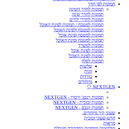
תמונות לפי חדר
תמונות לחדר השינה
תמונות לחדר שינה
תמונות לחדרי ילדים
תמונות למטבח / תמונות לפינת האוכל
תמונות למטבח ולפינת האוכל
תמונות למטבח ופינת אוכל
תמונות למטבח ופינת האוכל
תמונות למשרד
תמונות לפינת אוכל
תמונות לפינת האוכל
תמונות לסלון
שלשות
זוגות
בודדות
מיוחדים
NEXTGEN 🤍
תמונות וינטג' ורטרו - NEXTGEN
תמונות זכוכית - NEXTGEN
תמונות קנבס - NEXTGEN
שעוני קיר מיוחדים.
חדש-שעוני זכוכית
מראות
קולקציות מיוחדות במהדורה מוגבלת