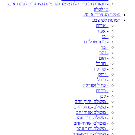
- תמונות זכוכית תלת מימד פנורמיות מיוחדות לפינת אוכל
או לסלון
קטלוג מעצבים 2026
תמונות לפי צבע
- אדום
- אפור
- בז
- בז וניטרליים
- בז׳
- זהב
- חום
- חרדל
- טורקיז
- ירוק
- כחול
- כחול וטורקיז
- כתום
- לבן
- משולב -ירוק וזהב
- משולב -כחול וזהב
- משולב אפור זהב
- משולב- חום וזהב
- משולב- שחור-זהב
- משולב-ורוד וזהב
- משולב-טורקיז-זהב