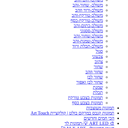
משולב- שחור-זהב
משולב-ורוד וזהב
משולב-טורקיז-זהב
משולב-טורקיז-כסף
משולב-כתום-זהב
משולב-ססגוני
משולב-שחור-זהב
משולב-שמנת-זהב
משולב-תכלת ורוד
סגול
צבעוני
צהוב
שחור
שחור וזהב
שחור לבן
שחור לבן ואפור
שמנת
תכלת
תמונות בצבע טורקיז
תמונות בצבע כסף
תמונות מעוצבות
תמונות קנבס במרקם בולט | קולקציית Art Touch
הכי חמים וחדשים
🎨 ART LED 💡-תמונות לד