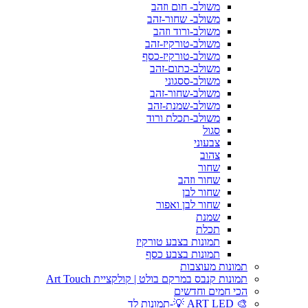
משולב- חום וזהב
משולב- שחור-זהב
משולב-ורוד וזהב
משולב-טורקיז-זהב
משולב-טורקיז-כסף
משולב-כתום-זהב
משולב-ססגוני
משולב-שחור-זהב
משולב-שמנת-זהב
משולב-תכלת ורוד
סגול
צבעוני
צהוב
שחור
שחור וזהב
שחור לבן
שחור לבן ואפור
שמנת
תכלת
תמונות בצבע טורקיז
תמונות בצבע כסף
תמונות מעוצבות
תמונות קנבס במרקם בולט | קולקציית Art Touch
הכי חמים וחדשים
🎨 ART LED 💡-תמונות לד