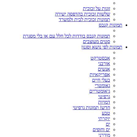
זוגות על זכוכית
שלשות זכוכית בהדפסה ישירה
תמונות זכוכית לבית ולמשרד
תמונות קנבס
תמונות קנבס בודדות לכל חלל עם או בלי מסגרת
סטים מעוצבים
תמונות לפי נושא וסגנון
אבסטרקט
אורבני
אנשים
אפריקאיות
בעלי חיים
גאומטרי
גיאומטריים
גרפיטי
דמויות
חדש! תמונות גרפיטי
טבע
יוקרתי
ים
ים וחופים
מודרני