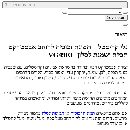
--- בחרו אפשרויות ---
הוספה לסל
תיאור
גלי קריסטל – תמונת זכוכית לרוחב אבסטרקט
תכלת ושמנת לסלון | VG4903
יצירת אבסטרקט רכה ובהירה בהשראת אבן, ים וקריסטלים, עם שכבות
בגווני תכלת, לבן, שמנת, ירקרק עדין ואפור כסוף. הקווים הזורמים
והטקסטורות העדינות יוצרים תחושת רוגע, ניקיון ואוויר, ומתאימים
במיוחד לבית מודרני ובהיר.
ההדפסה על זכוכית מעניקה ליצירה עומק, ברק וניקיון ויזואלי. הספייסרים
המוזהבים מוסיפים תחושת מוצר יוקרתי ומדויק, ומתאימים במיוחד
לחללים בהירים, מודרניים ומעוצבים.
אם אתם מחפשים
תמונות זכוכית
או
תמונות לסלון
בגימור מבריק
ומרשים, הדגם הזה מתאים לקיר רחב מעל ספה, מעל מיטה, מעל קונסולה
או במשרד מעוצב.