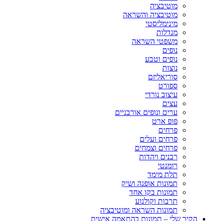
מוטיבציה
מוטיבציה והשראה
מינימליסטי
מנדלות
משפטי השראה
נופים
נופים וטבע
נוצות
סוריאליזם
ספורט
עיצוב נורדי
עצים
ערים ונופים אורבניים
פופ ארט
פרחים
פרחים ועלים
פרחים וצמחים
רבנים ויהדות
רומנטי
תלת מימד
תמונות אופנה ושיק
תמונות בקו אחד
תרבות וקולנוע
תמונות השראה ומוטיבציה
הקיר שלי – תמונות בהתאמה אישית