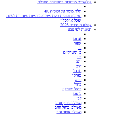
קולקציות מיוחדות במהדורה מוגבלת
תלת מימד על זכוכית 4K
תמונות זכוכית תלת מימד פנורמיות מיוחדות לפינת
אוכל או לסלון
קטלוג מעצבים 2026
תמונות לפי צבע
אדום
אפור
בז
בז וניטרליים
בז׳
זהב
חום
חרדל
טורקיז
ירוק
כחול
כחול וטורקיז
כתום
לבן
משולב -ירוק וזהב
משולב -כחול וזהב
משולב אפור זהב