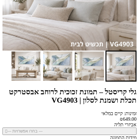
גלי קריסטל – תמונת זכוכית לרוחב אבסטרקט
תכלת ושמנת לסלון | VG4903
זמינות: קיים במלאי
₪649.00
אביזרי תליה
--- בחרו אפשרויות ---
מידות התמונה