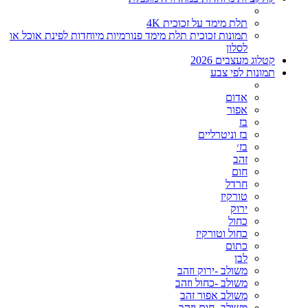
תלת מימד על זכוכית 4K
תמונות זכוכית תלת מימד פנורמיות מיוחדות לפינת אוכל או
לסלון
קטלוג מעצבים 2026
תמונות לפי צבע
אדום
אפור
בז
בז וניטרליים
בז׳
זהב
חום
חרדל
טורקיז
ירוק
כחול
כחול וטורקיז
כתום
לבן
משולב -ירוק וזהב
משולב -כחול וזהב
משולב אפור זהב
משולב- חום וזהב