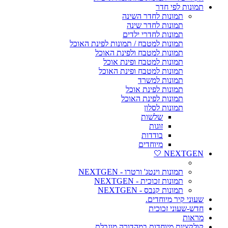
תמונות לפי חדר
תמונות לחדר השינה
תמונות לחדר שינה
תמונות לחדרי ילדים
תמונות למטבח / תמונות לפינת האוכל
תמונות למטבח ולפינת האוכל
תמונות למטבח ופינת אוכל
תמונות למטבח ופינת האוכל
תמונות למשרד
תמונות לפינת אוכל
תמונות לפינת האוכל
תמונות לסלון
שלשות
זוגות
בודדות
מיוחדים
NEXTGEN 🤍
תמונות וינטג' ורטרו - NEXTGEN
תמונות זכוכית - NEXTGEN
תמונות קנבס - NEXTGEN
שעוני קיר מיוחדים.
חדש-שעוני זכוכית
מראות
קולקציות מיוחדות במהדורה מוגבלת