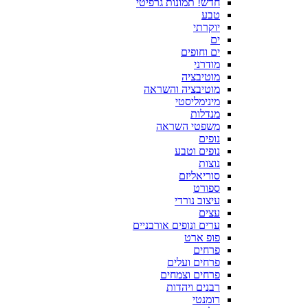
חדש! תמונות גרפיטי
טבע
יוקרתי
ים
ים וחופים
מודרני
מוטיבציה
מוטיבציה והשראה
מינימליסטי
מנדלות
משפטי השראה
נופים
נופים וטבע
נוצות
סוריאליזם
ספורט
עיצוב נורדי
עצים
ערים ונופים אורבניים
פופ ארט
פרחים
פרחים ועלים
פרחים וצמחים
רבנים ויהדות
רומנטי