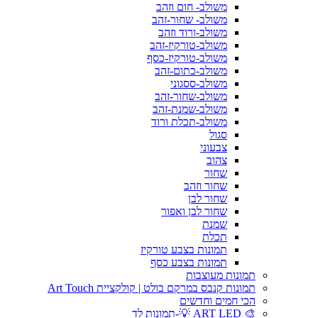
משולב- חום וזהב
משולב- שחור-זהב
משולב-ורוד וזהב
משולב-טורקיז-זהב
משולב-טורקיז-כסף
משולב-כתום-זהב
משולב-ססגוני
משולב-שחור-זהב
משולב-שמנת-זהב
משולב-תכלת ורוד
סגול
צבעוני
צהוב
שחור
שחור וזהב
שחור לבן
שחור לבן ואפור
שמנת
תכלת
תמונות בצבע טורקיז
תמונות בצבע כסף
תמונות מעוצבות
תמונות קנבס במרקם בולט | קולקציית Art Touch
הכי חמים וחדשים
🎨 ART LED 💡-תמונות לד