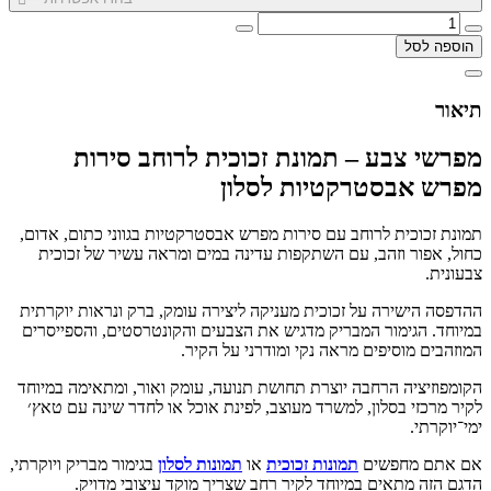
הוספה לסל
תיאור
מפרשי צבע – תמונת זכוכית לרוחב סירות
מפרש אבסטרקטיות לסלון
תמונת זכוכית לרוחב עם סירות מפרש אבסטרקטיות בגווני כתום, אדום,
כחול, אפור וזהב, עם השתקפות עדינה במים ומראה עשיר של זכוכית
צבעונית.
ההדפסה הישירה על זכוכית מעניקה ליצירה עומק, ברק ונראות יוקרתית
במיוחד. הגימור המבריק מדגיש את הצבעים והקונטרסטים, והספייסרים
המוזהבים מוסיפים מראה נקי ומודרני על הקיר.
הקומפוזיציה הרחבה יוצרת תחושת תנועה, עומק ואור, ומתאימה במיוחד
לקיר מרכזי בסלון, למשרד מעוצב, לפינת אוכל או לחדר שינה עם טאץ׳
ימי־יוקרתי.
אם אתם מחפשים
תמונות זכוכית
או
תמונות לסלון
בגימור מבריק ויוקרתי,
הדגם הזה מתאים במיוחד לקיר רחב שצריך מוקד עיצובי מדויק.