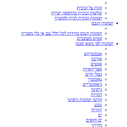
זוגות על זכוכית
שלשות זכוכית בהדפסה ישירה
תמונות זכוכית לבית ולמשרד
תמונות קנבס
תמונות קנבס בודדות לכל חלל עם או בלי מסגרת
סטים מעוצבים
תמונות לפי נושא וסגנון
אבסטרקט
אורבני
אנשים
אפריקאיות
בעלי חיים
גאומטרי
גיאומטריים
גרפיטי
דמויות
חדש! תמונות גרפיטי
טבע
יוקרתי
ים
ים וחופים
מודרני