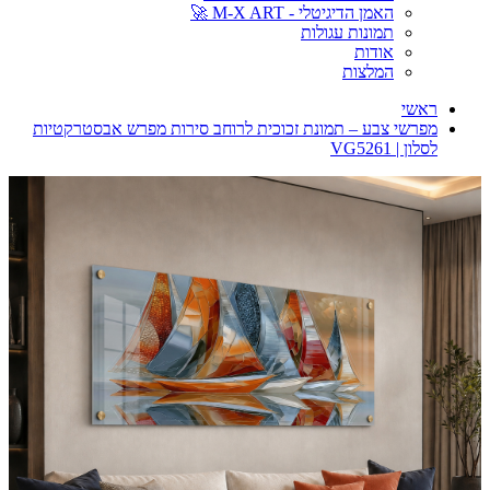
האמן הדיגיטלי - M-X ART 🚀
תמונות עגולות
אודות
המלצות
ראשי
מפרשי צבע – תמונת זכוכית לרוחב סירות מפרש אבסטרקטיות
לסלון | VG5261