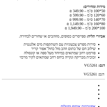
מידות ומחירים:
50*100 ס`מ – 349.90 ₪
60*120 ס`מ – 599.90 ₪
70*140 ס״מ – 999.90 ₪
80*160 ס`מ – 1,149.90 ₪
100*200 ס`מ – 1,949.90 ₪
אביזרי תליה:
ספייסרים כסופים, מוזהבים או שחורים לבחירה.
סירות מפרש צבעוניות עם השתקפות מים אלגנטית
שילוב חם של כתום וזהב מול כחול־אפור קריר
פורמט רחב שמתאים במיוחד מעל ספה או קונסולה
זכוכית מבריקה ונקייה ביחס רחב שמתאים לקיר מרכזי
דגם:
VG5261
דגם:
VG5261
אפשרויות איסוף ומשלוח