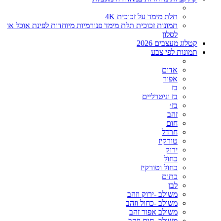
תלת מימד על זכוכית 4K
תמונות זכוכית תלת מימד פנורמיות מיוחדות לפינת אוכל או
לסלון
קטלוג מעצבים 2026
תמונות לפי צבע
אדום
אפור
בז
בז וניטרליים
בז׳
זהב
חום
חרדל
טורקיז
ירוק
כחול
כחול וטורקיז
כתום
לבן
משולב -ירוק וזהב
משולב -כחול וזהב
משולב אפור זהב
משולב- חום וזהב