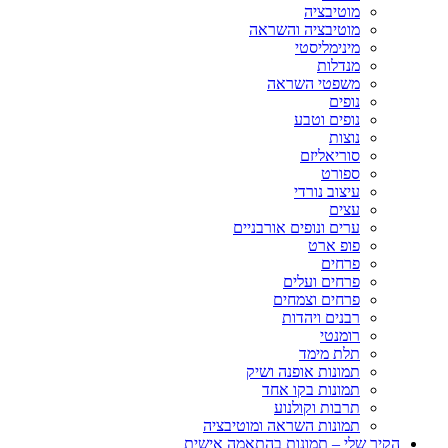
מוטיבציה
מוטיבציה והשראה
מינימליסטי
מנדלות
משפטי השראה
נופים
נופים וטבע
נוצות
סוריאליזם
ספורט
עיצוב נורדי
עצים
ערים ונופים אורבניים
פופ ארט
פרחים
פרחים ועלים
פרחים וצמחים
רבנים ויהדות
רומנטי
תלת מימד
תמונות אופנה ושיק
תמונות בקו אחד
תרבות וקולנוע
תמונות השראה ומוטיבציה
הקיר שלי – תמונות בהתאמה אישית