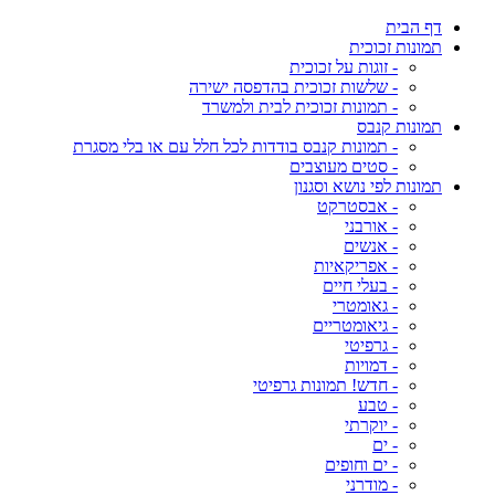
דף הבית
תמונות זכוכית
- זוגות על זכוכית
- שלשות זכוכית בהדפסה ישירה
- תמונות זכוכית לבית ולמשרד
תמונות קנבס
- תמונות קנבס בודדות לכל חלל עם או בלי מסגרת
- סטים מעוצבים
תמונות לפי נושא וסגנון
- אבסטרקט
- אורבני
- אנשים
- אפריקאיות
- בעלי חיים
- גאומטרי
- גיאומטריים
- גרפיטי
- דמויות
- חדש! תמונות גרפיטי
- טבע
- יוקרתי
- ים
- ים וחופים
- מודרני