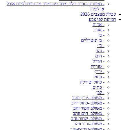
- תמונות זכוכית תלת מימד פנורמיות מיוחדות לפינת אוכל
או לסלון
קטלוג מעצבים 2026
תמונות לפי צבע
- אדום
- אפור
- בז
- בז וניטרליים
- בז׳
- זהב
- חום
- חרדל
- טורקיז
- ירוק
- כחול
- כחול וטורקיז
- כתום
- לבן
- משולב -ירוק וזהב
- משולב -כחול וזהב
- משולב אפור זהב
- משולב- חום וזהב
- משולב- שחור-זהב
- משולב-ורוד וזהב
- משולב-טורקיז-זהב