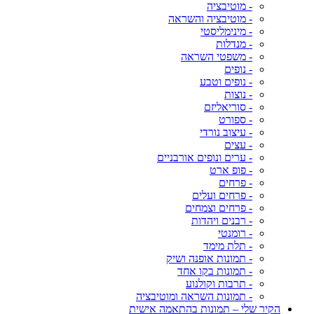
- מוטיבציה
- מוטיבציה והשראה
- מינימליסטי
- מנדלות
- משפטי השראה
- נופים
- נופים וטבע
- נוצות
- סוריאליזם
- ספורט
- עיצוב נורדי
- עצים
- ערים ונופים אורבניים
- פופ ארט
- פרחים
- פרחים ועלים
- פרחים וצמחים
- רבנים ויהדות
- רומנטי
- תלת מימד
- תמונות אופנה ושיק
- תמונות בקו אחד
- תרבות וקולנוע
- תמונות השראה ומוטיבציה
הקיר שלי – תמונות בהתאמה אישית