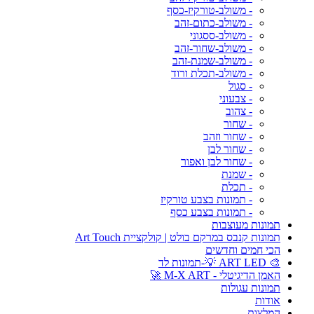
- משולב-טורקיז-כסף
- משולב-כתום-זהב
- משולב-ססגוני
- משולב-שחור-זהב
- משולב-שמנת-זהב
- משולב-תכלת ורוד
- סגול
- צבעוני
- צהוב
- שחור
- שחור וזהב
- שחור לבן
- שחור לבן ואפור
- שמנת
- תכלת
- תמונות בצבע טורקיז
- תמונות בצבע כסף
תמונות מעוצבות
תמונות קנבס במרקם בולט | קולקציית Art Touch
הכי חמים וחדשים
🎨 ART LED 💡-תמונות לד
האמן הדיגיטלי - M-X ART 🚀
תמונות עגולות
אודות
המלצות