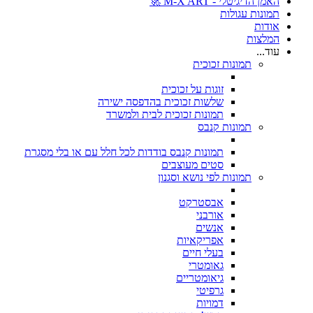
האמן הדיגיטלי - M-X ART 🚀
תמונות עגולות
אודות
המלצות
עוד...
תמונות זכוכית
זוגות על זכוכית
שלשות זכוכית בהדפסה ישירה
תמונות זכוכית לבית ולמשרד
תמונות קנבס
תמונות קנבס בודדות לכל חלל עם או בלי מסגרת
סטים מעוצבים
תמונות לפי נושא וסגנון
אבסטרקט
אורבני
אנשים
אפריקאיות
בעלי חיים
גאומטרי
גיאומטריים
גרפיטי
דמויות