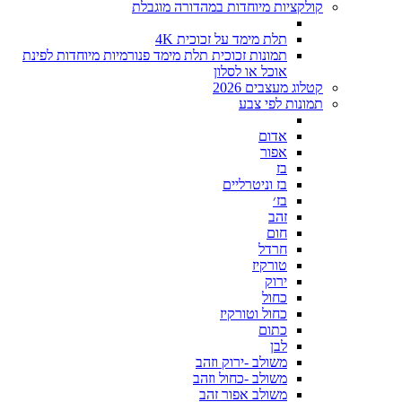
קולקציות מיוחדות במהדורה מוגבלת
תלת מימד על זכוכית 4K
תמונות זכוכית תלת מימד פנורמיות מיוחדות לפינת
אוכל או לסלון
קטלוג מעצבים 2026
תמונות לפי צבע
אדום
אפור
בז
בז וניטרליים
בז׳
זהב
חום
חרדל
טורקיז
ירוק
כחול
כחול וטורקיז
כתום
לבן
משולב -ירוק וזהב
משולב -כחול וזהב
משולב אפור זהב