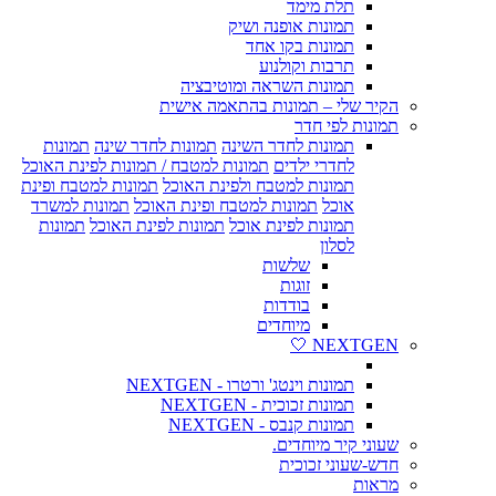
תלת מימד
תמונות אופנה ושיק
תמונות בקו אחד
תרבות וקולנוע
תמונות השראה ומוטיבציה
הקיר שלי – תמונות בהתאמה אישית
תמונות לפי חדר
תמונות לחדר השינה
תמונות לחדר שינה
תמונות
לחדרי ילדים
תמונות למטבח / תמונות לפינת האוכל
תמונות למטבח ולפינת האוכל
תמונות למטבח ופינת
אוכל
תמונות למטבח ופינת האוכל
תמונות למשרד
תמונות לפינת אוכל
תמונות לפינת האוכל
תמונות
לסלון
שלשות
זוגות
בודדות
מיוחדים
NEXTGEN 🤍
תמונות וינטג' ורטרו - NEXTGEN
תמונות זכוכית - NEXTGEN
תמונות קנבס - NEXTGEN
שעוני קיר מיוחדים.
חדש-שעוני זכוכית
מראות