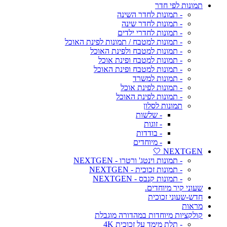
תמונות לפי חדר
- תמונות לחדר השינה
- תמונות לחדר שינה
- תמונות לחדרי ילדים
- תמונות למטבח / תמונות לפינת האוכל
- תמונות למטבח ולפינת האוכל
- תמונות למטבח ופינת אוכל
- תמונות למטבח ופינת האוכל
- תמונות למשרד
- תמונות לפינת אוכל
- תמונות לפינת האוכל
תמונות לסלון
- שלשות
- זוגות
- בודדות
- מיוחדים
NEXTGEN 🤍
- תמונות וינטג' ורטרו - NEXTGEN
- תמונות זכוכית - NEXTGEN
- תמונות קנבס - NEXTGEN
שעוני קיר מיוחדים.
חדש-שעוני זכוכית
מראות
קולקציות מיוחדות במהדורה מוגבלת
- תלת מימד על זכוכית 4K