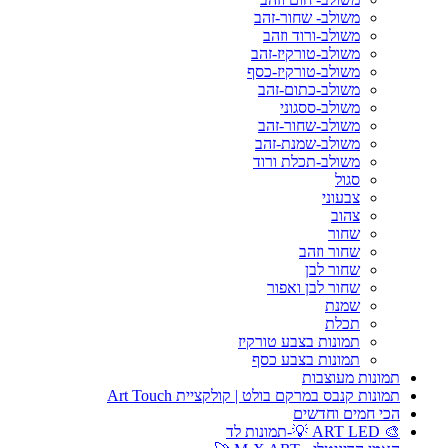
משולב- שחור-זהב
משולב-ורוד וזהב
משולב-טורקיז-זהב
משולב-טורקיז-כסף
משולב-כתום-זהב
משולב-ססגוני
משולב-שחור-זהב
משולב-שמנת-זהב
משולב-תכלת ורוד
סגול
צבעוני
צהוב
שחור
שחור וזהב
שחור לבן
שחור לבן ואפור
שמנת
תכלת
תמונות בצבע טורקיז
תמונות בצבע כסף
תמונות מעוצבות
תמונות קנבס במרקם בולט | קולקציית Art Touch
הכי חמים וחדשים
🎨 ART LED 💡-תמונות לד