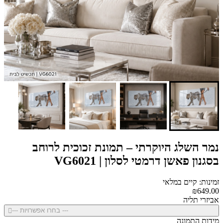
נמר השלג היוקרתי – תמונת זכוכית לרוחב
בסגנון פאשן דרמטי לסלון | VG6021
זמינות: קיים במלאי
₪649.00
אביזרי תליה
--- בחרו אפשרויות ---
מידות התמונה