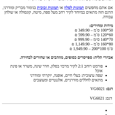
אם אתם מחפשים
תמונות לסלון
או
תמונות זכוכית
בגימור מבריק ומודרני,
הדגם הזה מתאים במיוחד לקיר רחב מעל ספה, מיטה, קונסולה או שולחן
עבודה.
מידות ומחירים:
50*100 ס`מ – 349.90 ₪
60*120 ס`מ – 599.90 ₪
70*140 ס״מ – 999.90 ₪
80*160 ס`מ – 1,149.90 ₪
ס`מ 100*200 – 1,949.90 ₪
אביזרי תליה: ספייסרים כסופים, מוזהבים או שחורים לבחירה.
פורמט רוחב 2:1 לקיר מרכזי בסלון, חדר שינה, משרד או פינת
אוכל
שפה עיצובית: בעלי חיים, אופנה, יוקרתי ומודרני
מתאים לחללים מודרניים, אלגנטיים ומעוצבים
דגם:
VG6021
דגם:
VG6021