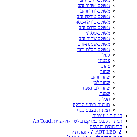
משולב- שחור-זהב
משולב-ורוד וזהב
משולב-טורקיז-זהב
משולב-טורקיז-כסף
משולב-כתום-זהב
משולב-ססגוני
משולב-שחור-זהב
משולב-שמנת-זהב
משולב-תכלת ורוד
סגול
צבעוני
צהוב
שחור
שחור וזהב
שחור לבן
שחור לבן ואפור
שמנת
תכלת
תמונות בצבע טורקיז
תמונות בצבע כסף
תמונות מעוצבות
תמונות קנבס במרקם בולט | קולקציית Art Touch
הכי חמים וחדשים
🎨 ART LED 💡-תמונות לד