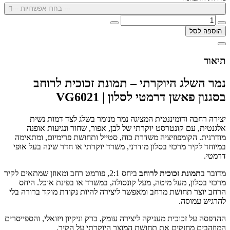
--- בחרו אפשרויות ---
הוספה לסל
תיאור
נמר השלג היוקרתי – תמונת זכוכית לרוחב
בסגנון פאשן דרמטי לסלון | VG6021
יצירה רחבה ודומיננטית המציגה נמר מנומר בשלג לצד דמות נשית
אלגנטית, עם קונטרסט יוקרתי של לבן, אפור, שחור ונגיעות אופנה
מודרנית. הקומפוזיציה משדרת כוח, סטייל ותחושת פרימיום, ומתאימה
במיוחד לקיר מרכזי בסלון מודרני, משרד יוקרתי או חדר שינה בעל אופי
דרמטי.
מדובר ב
תמונת זכוכית לרוחב
ביחס 2:1, פורמט רחב ומאוזן שמתאים לקיר
מרכזי בסלון, מעל מיטה, מעל קונסולה, במשרד או בפינת אוכל. היחס
הרחב יוצר תחושת מרחב ומאפשר ליצירה להיות נקודת מוקד ברורה בלי
להרגיש עמוסה.
ההדפסה על זכוכית מעניקה ליצירה עומק, ברק וניקיון ויזואלי, והספייסרים
המוזהבים מחזקים את תחושת המוצר היוקרתי על הקיר.