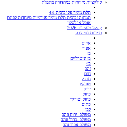
קולקציות מיוחדות במהדורה מוגבלת
תלת מימד על זכוכית 4K
תמונות זכוכית תלת מימד פנורמיות מיוחדות לפינת
אוכל או לסלון
קטלוג מעצבים 2026
תמונות לפי צבע
אדום
אפור
בז
בז וניטרליים
בז׳
זהב
חום
חרדל
טורקיז
ירוק
כחול
כחול וטורקיז
כתום
לבן
משולב -ירוק וזהב
משולב -כחול וזהב
משולב אפור זהב