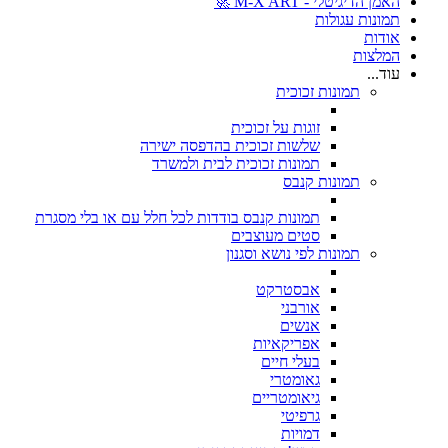
האמן הדיגיטלי - M-X ART 🚀
תמונות עגולות
אודות
המלצות
עוד...
תמונות זכוכית
זוגות על זכוכית
שלשות זכוכית בהדפסה ישירה
תמונות זכוכית לבית ולמשרד
תמונות קנבס
תמונות קנבס בודדות לכל חלל עם או בלי מסגרת
סטים מעוצבים
תמונות לפי נושא וסגנון
אבסטרקט
אורבני
אנשים
אפריקאיות
בעלי חיים
גאומטרי
גיאומטריים
גרפיטי
דמויות