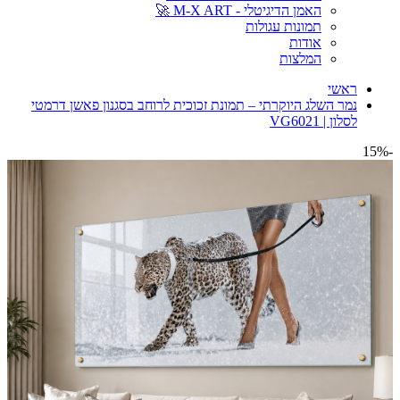
האמן הדיגיטלי - M-X ART 🚀
תמונות עגולות
אודות
המלצות
ראשי
נמר השלג היוקרתי – תמונת זכוכית לרוחב בסגנון פאשן דרמטי
לסלון | VG6021
-15%