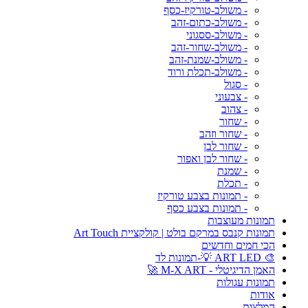
- משולב-טורקיז-כסף
- משולב-כתום-זהב
- משולב-ססגוני
- משולב-שחור-זהב
- משולב-שמנת-זהב
- משולב-תכלת ורוד
- סגול
- צבעוני
- צהוב
- שחור
- שחור וזהב
- שחור לבן
- שחור לבן ואפור
- שמנת
- תכלת
- תמונות בצבע טורקיז
- תמונות בצבע כסף
תמונות מעוצבות
תמונות קנבס במרקם בולט | קולקציית Art Touch
הכי חמים וחדשים
🎨 ART LED 💡-תמונות לד
האמן הדיגיטלי - M-X ART 🚀
תמונות עגולות
אודות
המלצות