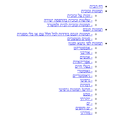
דף הבית
תמונות זכוכית
- זוגות על זכוכית
- שלשות זכוכית בהדפסה ישירה
- תמונות זכוכית לבית ולמשרד
תמונות קנבס
- תמונות קנבס בודדות לכל חלל עם או בלי מסגרת
- סטים מעוצבים
תמונות לפי נושא וסגנון
- אבסטרקט
- אורבני
- אנשים
- אפריקאיות
- בעלי חיים
- גאומטרי
- גיאומטריים
- גרפיטי
- דמויות
- חדש! תמונות גרפיטי
- טבע
- יוקרתי
- ים
- ים וחופים
- מודרני