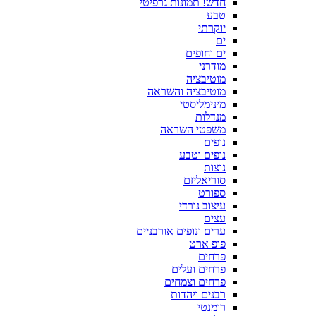
חדש! תמונות גרפיטי
טבע
יוקרתי
ים
ים וחופים
מודרני
מוטיבציה
מוטיבציה והשראה
מינימליסטי
מנדלות
משפטי השראה
נופים
נופים וטבע
נוצות
סוריאליזם
ספורט
עיצוב נורדי
עצים
ערים ונופים אורבניים
פופ ארט
פרחים
פרחים ועלים
פרחים וצמחים
רבנים ויהדות
רומנטי