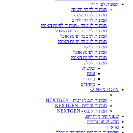
תמונות לפי חדר
תמונות לחדר השינה
תמונות לחדר שינה
תמונות לחדרי ילדים
תמונות למטבח / תמונות לפינת האוכל
תמונות למטבח ולפינת האוכל
תמונות למטבח ופינת אוכל
תמונות למטבח ופינת האוכל
תמונות למשרד
תמונות לפינת אוכל
תמונות לפינת האוכל
תמונות לסלון
שלשות
זוגות
בודדות
מיוחדים
NEXTGEN 🤍
תמונות וינטג' ורטרו - NEXTGEN
תמונות זכוכית - NEXTGEN
תמונות קנבס - NEXTGEN
שעוני קיר מיוחדים.
חדש-שעוני זכוכית
מראות
קולקציות מיוחדות במהדורה מוגבלת