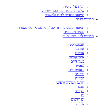
זוגות על זכוכית
שלשות זכוכית בהדפסה ישירה
תמונות זכוכית לבית ולמשרד
תמונות קנבס
תמונות קנבס בודדות לכל חלל עם או בלי מסגרת
סטים מעוצבים
תמונות לפי נושא וסגנון
אבסטרקט
אורבני
אנשים
אפריקאיות
בעלי חיים
גאומטרי
גיאומטריים
גרפיטי
דמויות
חדש! תמונות גרפיטי
טבע
יוקרתי
ים
ים וחופים
מודרני