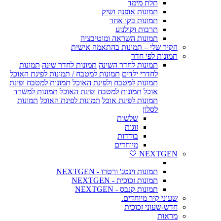
תלת מימד
תמונות אופנה ושיק
תמונות בקו אחד
תרבות וקולנוע
תמונות השראה ומוטיבציה
הקיר שלי – תמונות בהתאמה אישית
תמונות לפי חדר
תמונות לחדר השינה
תמונות לחדר שינה
תמונות
לחדרי ילדים
תמונות למטבח / תמונות לפינת האוכל
תמונות למטבח ולפינת האוכל
תמונות למטבח ופינת
אוכל
תמונות למטבח ופינת האוכל
תמונות למשרד
תמונות לפינת אוכל
תמונות לפינת האוכל
תמונות
לסלון
שלשות
זוגות
בודדות
מיוחדים
NEXTGEN 🤍
תמונות וינטג' ורטרו - NEXTGEN
תמונות זכוכית - NEXTGEN
תמונות קנבס - NEXTGEN
שעוני קיר מיוחדים.
חדש-שעוני זכוכית
מראות