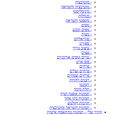
- מוטיבציה
- מוטיבציה והשראה
- מינימליסטי
- מנדלות
- משפטי השראה
- נופים
- נופים וטבע
- נוצות
- סוריאליזם
- ספורט
- עיצוב נורדי
- עצים
- ערים ונופים אורבניים
- פופ ארט
- פרחים
- פרחים ועלים
- פרחים וצמחים
- רבנים ויהדות
- רומנטי
- תלת מימד
- תמונות אופנה ושיק
- תמונות בקו אחד
- תרבות וקולנוע
- תמונות השראה ומוטיבציה
הקיר שלי – תמונות בהתאמה אישית