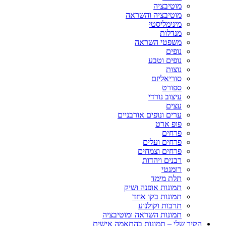
מוטיבציה
מוטיבציה והשראה
מינימליסטי
מנדלות
משפטי השראה
נופים
נופים וטבע
נוצות
סוריאליזם
ספורט
עיצוב נורדי
עצים
ערים ונופים אורבניים
פופ ארט
פרחים
פרחים ועלים
פרחים וצמחים
רבנים ויהדות
רומנטי
תלת מימד
תמונות אופנה ושיק
תמונות בקו אחד
תרבות וקולנוע
תמונות השראה ומוטיבציה
הקיר שלי – תמונות בהתאמה אישית