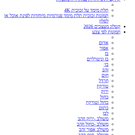
תלת מימד על זכוכית 4K
תמונות זכוכית תלת מימד פנורמיות מיוחדות לפינת אוכל או
לסלון
קטלוג מעצבים 2026
תמונות לפי צבע
אדום
אפור
בז
בז וניטרליים
בז׳
זהב
חום
חרדל
טורקיז
ירוק
כחול
כחול וטורקיז
כתום
לבן
משולב -ירוק וזהב
משולב -כחול וזהב
משולב אפור זהב
משולב- חום וזהב