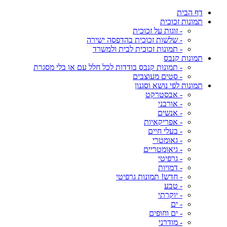
דף הבית
תמונות זכוכית
- זוגות על זכוכית
- שלשות זכוכית בהדפסה ישירה
- תמונות זכוכית לבית ולמשרד
תמונות קנבס
- תמונות קנבס בודדות לכל חלל עם או בלי מסגרת
- סטים מעוצבים
תמונות לפי נושא וסגנון
- אבסטרקט
- אורבני
- אנשים
- אפריקאיות
- בעלי חיים
- גאומטרי
- גיאומטריים
- גרפיטי
- דמויות
- חדש! תמונות גרפיטי
- טבע
- יוקרתי
- ים
- ים וחופים
- מודרני