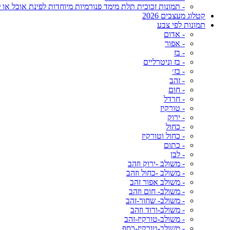
- תמונות זכוכית תלת מימד פנורמיות מיוחדות לפינת אוכל או ל
קטלוג מעצבים 2026
תמונות לפי צבע
- אדום
- אפור
- בז
- בז וניטרליים
- בז׳
- זהב
- חום
- חרדל
- טורקיז
- ירוק
- כחול
- כחול וטורקיז
- כתום
- לבן
- משולב -ירוק וזהב
- משולב -כחול וזהב
- משולב אפור זהב
- משולב- חום וזהב
- משולב- שחור-זהב
- משולב-ורוד וזהב
- משולב-טורקיז-זהב
- משולב-טורקיז-כסף