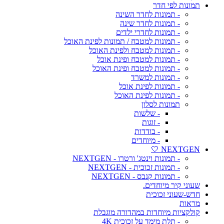
תמונות לפי חדר
- תמונות לחדר השינה
- תמונות לחדר שינה
- תמונות לחדרי ילדים
- תמונות למטבח / תמונות לפינת האוכל
- תמונות למטבח ולפינת האוכל
- תמונות למטבח ופינת אוכל
- תמונות למטבח ופינת האוכל
- תמונות למשרד
- תמונות לפינת אוכל
- תמונות לפינת האוכל
תמונות לסלון
- שלשות
- זוגות
- בודדות
- מיוחדים
NEXTGEN 🤍
- תמונות וינטג' ורטרו - NEXTGEN
- תמונות זכוכית - NEXTGEN
- תמונות קנבס - NEXTGEN
שעוני קיר מיוחדים.
חדש-שעוני זכוכית
מראות
קולקציות מיוחדות במהדורה מוגבלת
- תלת מימד על זכוכית 4K