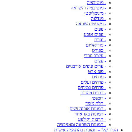
- מוטיבציה
- מוטיבציה והשראה
- מינימליסטי
- מנדלות
- משפטי השראה
- נופים
- נופים וטבע
- נוצות
- סוריאליזם
- ספורט
- עיצוב נורדי
- עצים
- ערים ונופים אורבניים
- פופ ארט
- פרחים
- פרחים ועלים
- פרחים וצמחים
- רבנים ויהדות
- רומנטי
- תלת מימד
- תמונות אופנה ושיק
- תמונות בקו אחד
- תרבות וקולנוע
- תמונות השראה ומוטיבציה
הקיר שלי – תמונות בהתאמה אישית