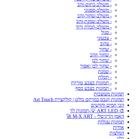
- משולב-כתום-זהב
- משולב-ססגוני
- משולב-שחור-זהב
- משולב-שמנת-זהב
- משולב-תכלת ורוד
- סגול
- צבעוני
- צהוב
- שחור
- שחור וזהב
- שחור לבן
- שחור לבן ואפור
- שמנת
- תכלת
- תמונות בצבע טורקיז
- תמונות בצבע כסף
תמונות מעוצבות
תמונות קנבס במרקם בולט | קולקציית Art Touch
הכי חמים וחדשים
🎨 ART LED 💡-תמונות לד
האמן הדיגיטלי - M-X ART 🚀
תמונות עגולות
אודות
המלצות
בלוג