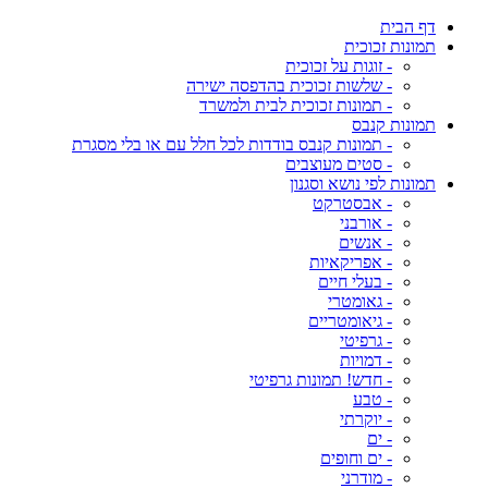
דף הבית
תמונות זכוכית
- זוגות על זכוכית
- שלשות זכוכית בהדפסה ישירה
- תמונות זכוכית לבית ולמשרד
תמונות קנבס
- תמונות קנבס בודדות לכל חלל עם או בלי מסגרת
- סטים מעוצבים
תמונות לפי נושא וסגנון
- אבסטרקט
- אורבני
- אנשים
- אפריקאיות
- בעלי חיים
- גאומטרי
- גיאומטריים
- גרפיטי
- דמויות
- חדש! תמונות גרפיטי
- טבע
- יוקרתי
- ים
- ים וחופים
- מודרני