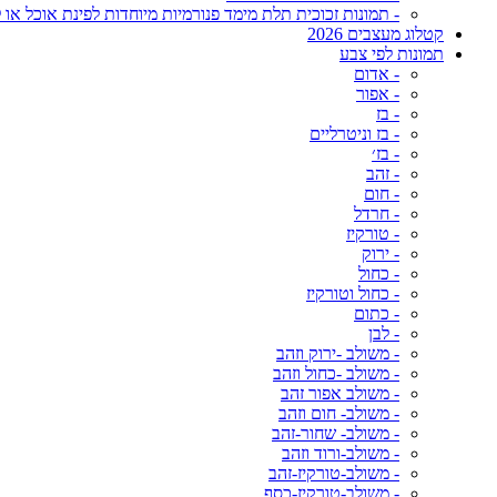
- תמונות זכוכית תלת מימד פנורמיות מיוחדות לפינת אוכל או ל
קטלוג מעצבים 2026
תמונות לפי צבע
- אדום
- אפור
- בז
- בז וניטרליים
- בז׳
- זהב
- חום
- חרדל
- טורקיז
- ירוק
- כחול
- כחול וטורקיז
- כתום
- לבן
- משולב -ירוק וזהב
- משולב -כחול וזהב
- משולב אפור זהב
- משולב- חום וזהב
- משולב- שחור-זהב
- משולב-ורוד וזהב
- משולב-טורקיז-זהב
- משולב-טורקיז-כסף