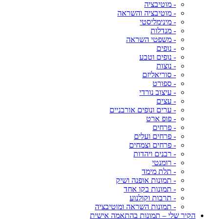
- מוטיבציה
- מוטיבציה והשראה
- מינימליסטי
- מנדלות
- משפטי השראה
- נופים
- נופים וטבע
- נוצות
- סוריאליזם
- ספורט
- עיצוב נורדי
- עצים
- ערים ונופים אורבניים
- פופ ארט
- פרחים
- פרחים ועלים
- פרחים וצמחים
- רבנים ויהדות
- רומנטי
- תלת מימד
- תמונות אופנה ושיק
- תמונות בקו אחד
- תרבות וקולנוע
- תמונות השראה ומוטיבציה
הקיר שלי – תמונות בהתאמה אישית