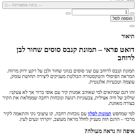
--- בחרו אפשרויות ---
הוספה לסל
תיאור
דואט פראי – תמונת קנבס סוסים שחור לבן
לרוחב
תמונת קנבס לרוחב עם שני סוסים בגווני שחור ולבן על רקע ירוק מרווה.
המראה הפיסולי והטקסטורה הבולטת מעניקים ליצירה תחושת עומק,
עוצמה וטבעיות אלגנטית.
זהו דגם שמתאים למי שאוהב אמנות קיר עם אופי ברור אך לא צעקני:
שילוב של חיה אצילית, צבעוניות רגועה ונוכחות רחבה שממלאת את הקיר
בצורה מאוזנת.
למי שמחפש
תמונות לסלון
עם נוכחות רחבה, קו עיצובי נקי והתאמה לקיר
מרכזי – הדגם הזה מעניק לחלל מראה מעוצב, יוקרתי ונעים לעין.
איפה זה נראה מעולה?