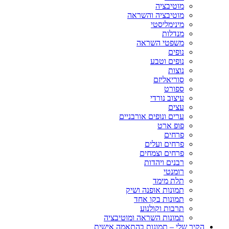
מוטיבציה
מוטיבציה והשראה
מינימליסטי
מנדלות
משפטי השראה
נופים
נופים וטבע
נוצות
סוריאליזם
ספורט
עיצוב נורדי
עצים
ערים ונופים אורבניים
פופ ארט
פרחים
פרחים ועלים
פרחים וצמחים
רבנים ויהדות
רומנטי
תלת מימד
תמונות אופנה ושיק
תמונות בקו אחד
תרבות וקולנוע
תמונות השראה ומוטיבציה
הקיר שלי – תמונות בהתאמה אישית