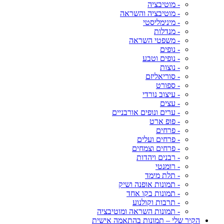
- מוטיבציה
- מוטיבציה והשראה
- מינימליסטי
- מנדלות
- משפטי השראה
- נופים
- נופים וטבע
- נוצות
- סוריאליזם
- ספורט
- עיצוב נורדי
- עצים
- ערים ונופים אורבניים
- פופ ארט
- פרחים
- פרחים ועלים
- פרחים וצמחים
- רבנים ויהדות
- רומנטי
- תלת מימד
- תמונות אופנה ושיק
- תמונות בקו אחד
- תרבות וקולנוע
- תמונות השראה ומוטיבציה
הקיר שלי – תמונות בהתאמה אישית