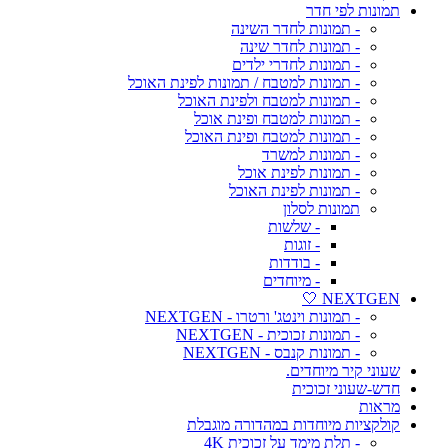
תמונות לפי חדר
- תמונות לחדר השינה
- תמונות לחדר שינה
- תמונות לחדרי ילדים
- תמונות למטבח / תמונות לפינת האוכל
- תמונות למטבח ולפינת האוכל
- תמונות למטבח ופינת אוכל
- תמונות למטבח ופינת האוכל
- תמונות למשרד
- תמונות לפינת אוכל
- תמונות לפינת האוכל
תמונות לסלון
- שלשות
- זוגות
- בודדות
- מיוחדים
NEXTGEN 🤍
- תמונות וינטג' ורטרו - NEXTGEN
- תמונות זכוכית - NEXTGEN
- תמונות קנבס - NEXTGEN
שעוני קיר מיוחדים.
חדש-שעוני זכוכית
מראות
קולקציות מיוחדות במהדורה מוגבלת
- תלת מימד על זכוכית 4K