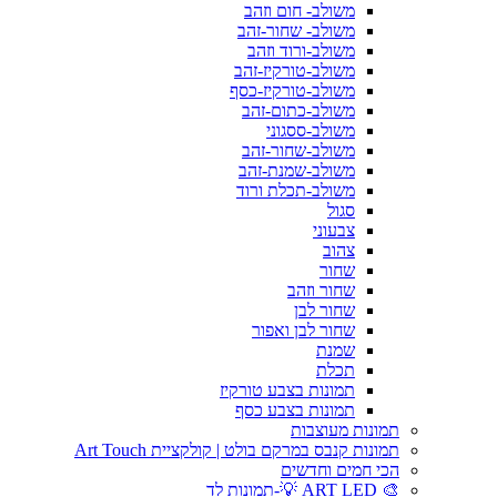
משולב- חום וזהב
משולב- שחור-זהב
משולב-ורוד וזהב
משולב-טורקיז-זהב
משולב-טורקיז-כסף
משולב-כתום-זהב
משולב-ססגוני
משולב-שחור-זהב
משולב-שמנת-זהב
משולב-תכלת ורוד
סגול
צבעוני
צהוב
שחור
שחור וזהב
שחור לבן
שחור לבן ואפור
שמנת
תכלת
תמונות בצבע טורקיז
תמונות בצבע כסף
תמונות מעוצבות
תמונות קנבס במרקם בולט | קולקציית Art Touch
הכי חמים וחדשים
🎨 ART LED 💡-תמונות לד