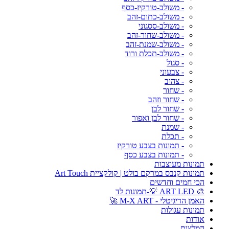
- משולב-טורקיז-כסף
- משולב-כתום-זהב
- משולב-ססגוני
- משולב-שחור-זהב
- משולב-שמנת-זהב
- משולב-תכלת ורוד
- סגול
- צבעוני
- צהוב
- שחור
- שחור וזהב
- שחור לבן
- שחור לבן ואפור
- שמנת
- תכלת
- תמונות בצבע טורקיז
- תמונות בצבע כסף
תמונות מעוצבות
תמונות קנבס במרקם בולט | קולקציית Art Touch
הכי חמים וחדשים
🎨 ART LED 💡-תמונות לד
האמן הדיגיטלי - M-X ART 🚀
תמונות עגולות
אודות
המלצות