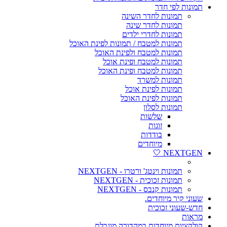
תמונות לפי חדר
תמונות לחדר השינה
תמונות לחדר שינה
תמונות לחדרי ילדים
תמונות למטבח / תמונות לפינת האוכל
תמונות למטבח ולפינת האוכל
תמונות למטבח ופינת אוכל
תמונות למטבח ופינת האוכל
תמונות למשרד
תמונות לפינת אוכל
תמונות לפינת האוכל
תמונות לסלון
שלשות
זוגות
בודדות
מיוחדים
NEXTGEN 🤍
תמונות וינטג' ורטרו - NEXTGEN
תמונות זכוכית - NEXTGEN
תמונות קנבס - NEXTGEN
שעוני קיר מיוחדים.
חדש-שעוני זכוכית
מראות
קולקציות מיוחדות במהדורה מוגבלת