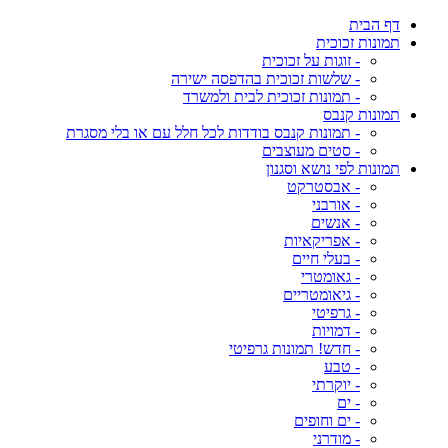
דף הבית
תמונות זכוכית
- זוגות על זכוכית
- שלשות זכוכית בהדפסה ישירה
- תמונות זכוכית לבית ולמשרד
תמונות קנבס
- תמונות קנבס בודדות לכל חלל עם או בלי מסגרת
- סטים מעוצבים
תמונות לפי נושא וסגנון
- אבסטרקט
- אורבני
- אנשים
- אפריקאיות
- בעלי חיים
- גאומטרי
- גיאומטריים
- גרפיטי
- דמויות
- חדש! תמונות גרפיטי
- טבע
- יוקרתי
- ים
- ים וחופים
- מודרני