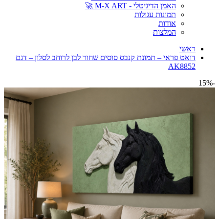
האמן הדיגיטלי - M-X ART 🚀
תמונות עגולות
אודות
המלצות
ראשי
דואט פראי – תמונת קנבס סוסים שחור לבן לרוחב לסלון – דגם
AK8852
-15%