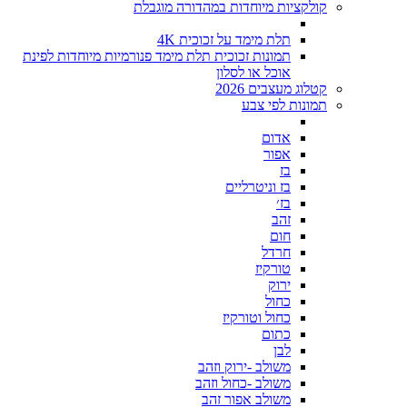
קולקציות מיוחדות במהדורה מוגבלת
תלת מימד על זכוכית 4K
תמונות זכוכית תלת מימד פנורמיות מיוחדות לפינת
אוכל או לסלון
קטלוג מעצבים 2026
תמונות לפי צבע
אדום
אפור
בז
בז וניטרליים
בז׳
זהב
חום
חרדל
טורקיז
ירוק
כחול
כחול וטורקיז
כתום
לבן
משולב -ירוק וזהב
משולב -כחול וזהב
משולב אפור זהב