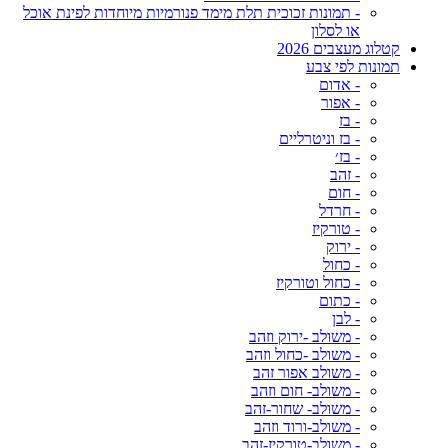
- תמונות זכוכית תלת מימד פנורמיות מיוחדות לפינת אוכל
או לסלון
קטלוג מעצבים 2026
תמונות לפי צבע
- אדום
- אפור
- בז
- בז וניטרליים
- בז׳
- זהב
- חום
- חרדל
- טורקיז
- ירוק
- כחול
- כחול וטורקיז
- כתום
- לבן
- משולב -ירוק וזהב
- משולב -כחול וזהב
- משולב אפור זהב
- משולב- חום וזהב
- משולב- שחור-זהב
- משולב-ורוד וזהב
- משולב-טורקיז-זהב