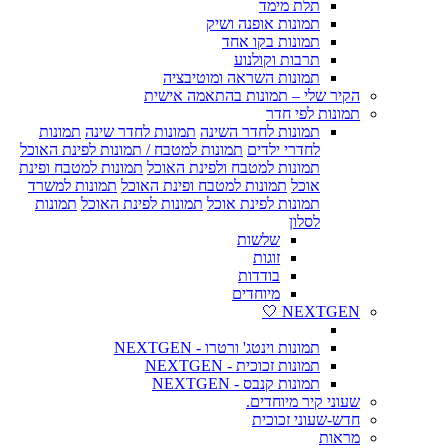
תלת מימד
תמונות אופנה ושיק
תמונות בקו אחד
תרבות וקולנוע
תמונות השראה ומוטיבציה
הקיר שלי – תמונות בהתאמה אישית
תמונות לפי חדר
תמונות לחדר השינה
תמונות לחדר שינה
תמונות
לחדרי ילדים
תמונות למטבח / תמונות לפינת האוכל
תמונות למטבח ולפינת האוכל
תמונות למטבח ופינת
אוכל
תמונות למטבח ופינת האוכל
תמונות למשרד
תמונות לפינת אוכל
תמונות לפינת האוכל
תמונות
לסלון
שלשות
זוגות
בודדות
מיוחדים
NEXTGEN 🤍
תמונות וינטג' ורטרו - NEXTGEN
תמונות זכוכית - NEXTGEN
תמונות קנבס - NEXTGEN
שעוני קיר מיוחדים.
חדש-שעוני זכוכית
מראות