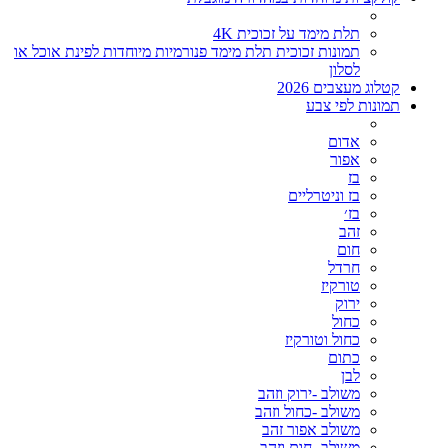
תלת מימד על זכוכית 4K
תמונות זכוכית תלת מימד פנורמיות מיוחדות לפינת אוכל או
לסלון
קטלוג מעצבים 2026
תמונות לפי צבע
אדום
אפור
בז
בז וניטרליים
בז׳
זהב
חום
חרדל
טורקיז
ירוק
כחול
כחול וטורקיז
כתום
לבן
משולב -ירוק וזהב
משולב -כחול וזהב
משולב אפור זהב
משולב- חום וזהב