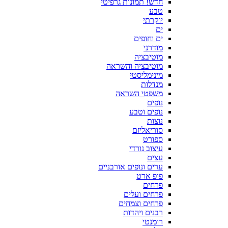
חדש! תמונות גרפיטי
טבע
יוקרתי
ים
ים וחופים
מודרני
מוטיבציה
מוטיבציה והשראה
מינימליסטי
מנדלות
משפטי השראה
נופים
נופים וטבע
נוצות
סוריאליזם
ספורט
עיצוב נורדי
עצים
ערים ונופים אורבניים
פופ ארט
פרחים
פרחים ועלים
פרחים וצמחים
רבנים ויהדות
רומנטי