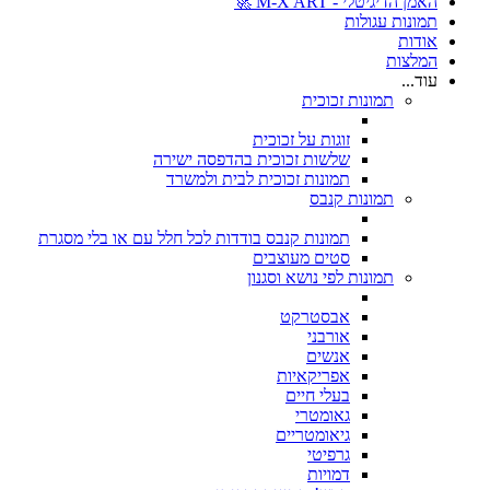
האמן הדיגיטלי - M-X ART 🚀
תמונות עגולות
אודות
המלצות
עוד...
תמונות זכוכית
זוגות על זכוכית
שלשות זכוכית בהדפסה ישירה
תמונות זכוכית לבית ולמשרד
תמונות קנבס
תמונות קנבס בודדות לכל חלל עם או בלי מסגרת
סטים מעוצבים
תמונות לפי נושא וסגנון
אבסטרקט
אורבני
אנשים
אפריקאיות
בעלי חיים
גאומטרי
גיאומטריים
גרפיטי
דמויות