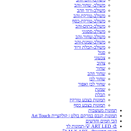
משולב- שחור-זהב
משולב-ורוד וזהב
משולב-טורקיז-זהב
משולב-טורקיז-כסף
משולב-כתום-זהב
משולב-ססגוני
משולב-שחור-זהב
משולב-שמנת-זהב
משולב-תכלת ורוד
סגול
צבעוני
צהוב
שחור
שחור וזהב
שחור לבן
שחור לבן ואפור
שמנת
תכלת
תמונות בצבע טורקיז
תמונות בצבע כסף
תמונות מעוצבות
תמונות קנבס במרקם בולט | קולקציית Art Touch
הכי חמים וחדשים
🎨 ART LED 💡-תמונות לד