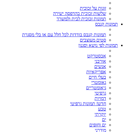
זוגות על זכוכית
שלשות זכוכית בהדפסה ישירה
תמונות זכוכית לבית ולמשרד
תמונות קנבס
תמונות קנבס בודדות לכל חלל עם או בלי מסגרת
סטים מעוצבים
תמונות לפי נושא וסגנון
אבסטרקט
אורבני
אנשים
אפריקאיות
בעלי חיים
גאומטרי
גיאומטריים
גרפיטי
דמויות
חדש! תמונות גרפיטי
טבע
יוקרתי
ים
ים וחופים
מודרני