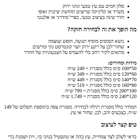
סלון חמים עם עץ טבעי וגווני ירוק
משרד או קליניקה שרוצים תחושת יציבות ואופי
חדר שינה בעיצוב טבעי, כפרי־מודרני או אלגנטי
מה הופך את זה לבחירה חזקה?
נושא הסוסים מוסיף תנועה, חופש ועוצמה
שחור־לבן על רקע ירוק יוצר קונטרסט נקי ומרשים
מתאים לקיר רחב בלי להעמיס על הצבעוניות של החדר
מידות ומחירים:
50*100 ס״מ כולל מסגרת = 249 ש״ח
60*120 ס״מ כולל מסגרת = 349 ש״ח
70*140 ס״מ כולל מסגרת = 449 ש״ח
80*160 ס״מ כולל מסגרת = 519 ש״ח
100*200 ס״מ כולל מסגרת = 799 ש״ח
120*240 ס״מ כולל מסגרת = 1,749 ש״ח
המחיר כולל מסגרת רגילה לבחירה. מסגרת צפה בתוספת תשלום של 149
ש״ח, בצבעים זהב, לבן, שחור או עץ.
טיפ קצר לעיצוב
כדאי לשלב לצד צמחייה, עץ כהה או טקסטיל בגווני בז׳, זית ושמנת כדי