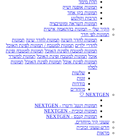
תלת מימד
תמונות אופנה ושיק
תמונות בקו אחד
תרבות וקולנוע
תמונות השראה ומוטיבציה
הקיר שלי – תמונות בהתאמה אישית
תמונות לפי חדר
תמונות לחדר השינה
תמונות לחדר שינה
תמונות
לחדרי ילדים
תמונות למטבח / תמונות לפינת האוכל
תמונות למטבח ולפינת האוכל
תמונות למטבח ופינת
אוכל
תמונות למטבח ופינת האוכל
תמונות למשרד
תמונות לפינת אוכל
תמונות לפינת האוכל
תמונות
לסלון
שלשות
זוגות
בודדות
מיוחדים
NEXTGEN 🤍
תמונות וינטג' ורטרו - NEXTGEN
תמונות זכוכית - NEXTGEN
תמונות קנבס - NEXTGEN
שעוני קיר מיוחדים.
חדש-שעוני זכוכית
מראות