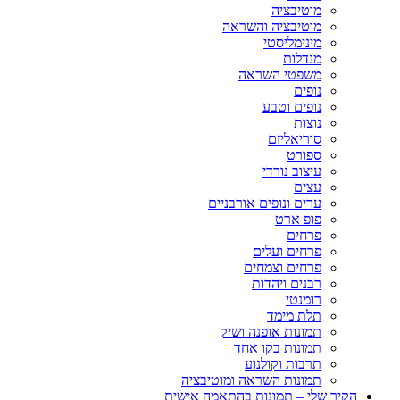
מוטיבציה
מוטיבציה והשראה
מינימליסטי
מנדלות
משפטי השראה
נופים
נופים וטבע
נוצות
סוריאליזם
ספורט
עיצוב נורדי
עצים
ערים ונופים אורבניים
פופ ארט
פרחים
פרחים ועלים
פרחים וצמחים
רבנים ויהדות
רומנטי
תלת מימד
תמונות אופנה ושיק
תמונות בקו אחד
תרבות וקולנוע
תמונות השראה ומוטיבציה
הקיר שלי – תמונות בהתאמה אישית