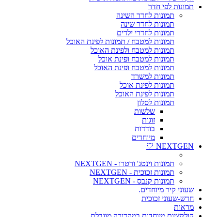
תמונות לפי חדר
תמונות לחדר השינה
תמונות לחדר שינה
תמונות לחדרי ילדים
תמונות למטבח / תמונות לפינת האוכל
תמונות למטבח ולפינת האוכל
תמונות למטבח ופינת אוכל
תמונות למטבח ופינת האוכל
תמונות למשרד
תמונות לפינת אוכל
תמונות לפינת האוכל
תמונות לסלון
שלשות
זוגות
בודדות
מיוחדים
NEXTGEN 🤍
תמונות וינטג' ורטרו - NEXTGEN
תמונות זכוכית - NEXTGEN
תמונות קנבס - NEXTGEN
שעוני קיר מיוחדים.
חדש-שעוני זכוכית
מראות
קולקציות מיוחדות במהדורה מוגבלת