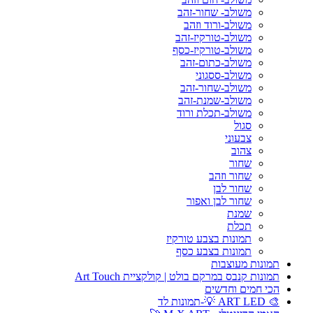
משולב- שחור-זהב
משולב-ורוד וזהב
משולב-טורקיז-זהב
משולב-טורקיז-כסף
משולב-כתום-זהב
משולב-ססגוני
משולב-שחור-זהב
משולב-שמנת-זהב
משולב-תכלת ורוד
סגול
צבעוני
צהוב
שחור
שחור וזהב
שחור לבן
שחור לבן ואפור
שמנת
תכלת
תמונות בצבע טורקיז
תמונות בצבע כסף
תמונות מעוצבות
תמונות קנבס במרקם בולט | קולקציית Art Touch
הכי חמים וחדשים
🎨 ART LED 💡-תמונות לד