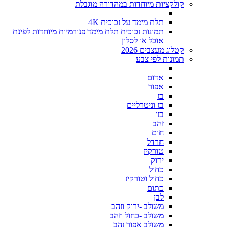
קולקציות מיוחדות במהדורה מוגבלת
תלת מימד על זכוכית 4K
תמונות זכוכית תלת מימד פנורמיות מיוחדות לפינת
אוכל או לסלון
קטלוג מעצבים 2026
תמונות לפי צבע
אדום
אפור
בז
בז וניטרליים
בז׳
זהב
חום
חרדל
טורקיז
ירוק
כחול
כחול וטורקיז
כתום
לבן
משולב -ירוק וזהב
משולב -כחול וזהב
משולב אפור זהב