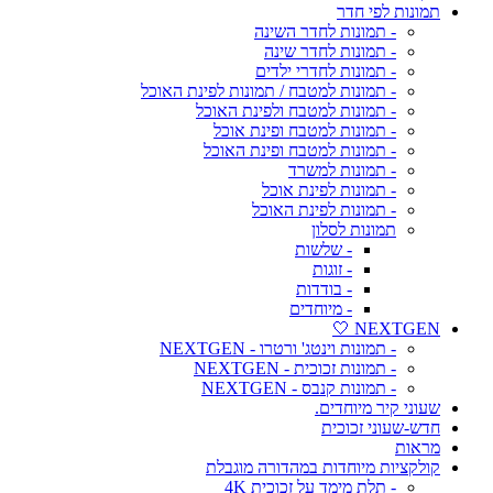
תמונות לפי חדר
- תמונות לחדר השינה
- תמונות לחדר שינה
- תמונות לחדרי ילדים
- תמונות למטבח / תמונות לפינת האוכל
- תמונות למטבח ולפינת האוכל
- תמונות למטבח ופינת אוכל
- תמונות למטבח ופינת האוכל
- תמונות למשרד
- תמונות לפינת אוכל
- תמונות לפינת האוכל
תמונות לסלון
- שלשות
- זוגות
- בודדות
- מיוחדים
NEXTGEN 🤍
- תמונות וינטג' ורטרו - NEXTGEN
- תמונות זכוכית - NEXTGEN
- תמונות קנבס - NEXTGEN
שעוני קיר מיוחדים.
חדש-שעוני זכוכית
מראות
קולקציות מיוחדות במהדורה מוגבלת
- תלת מימד על זכוכית 4K