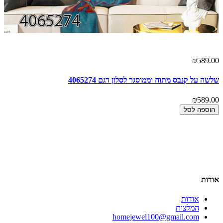
00
₪589.00
שלשה על קנבס מתוח וממוסגר לסלון דגם 4065274
ים
00
₪589.00
הוספה לסל
אודות
אודות
המלצות
homejewel100@gmail.com