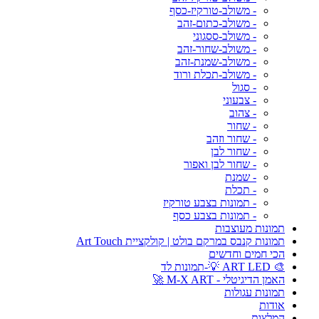
- משולב-טורקיז-כסף
- משולב-כתום-זהב
- משולב-ססגוני
- משולב-שחור-זהב
- משולב-שמנת-זהב
- משולב-תכלת ורוד
- סגול
- צבעוני
- צהוב
- שחור
- שחור וזהב
- שחור לבן
- שחור לבן ואפור
- שמנת
- תכלת
- תמונות בצבע טורקיז
- תמונות בצבע כסף
תמונות מעוצבות
תמונות קנבס במרקם בולט | קולקציית Art Touch
הכי חמים וחדשים
🎨 ART LED 💡-תמונות לד
האמן הדיגיטלי - M-X ART 🚀
תמונות עגולות
אודות
המלצות