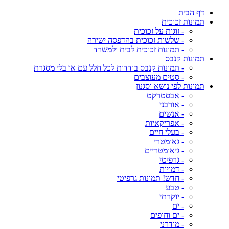
דף הבית
תמונות זכוכית
- זוגות על זכוכית
- שלשות זכוכית בהדפסה ישירה
- תמונות זכוכית לבית ולמשרד
תמונות קנבס
- תמונות קנבס בודדות לכל חלל עם או בלי מסגרת
- סטים מעוצבים
תמונות לפי נושא וסגנון
- אבסטרקט
- אורבני
- אנשים
- אפריקאיות
- בעלי חיים
- גאומטרי
- גיאומטריים
- גרפיטי
- דמויות
- חדש! תמונות גרפיטי
- טבע
- יוקרתי
- ים
- ים וחופים
- מודרני