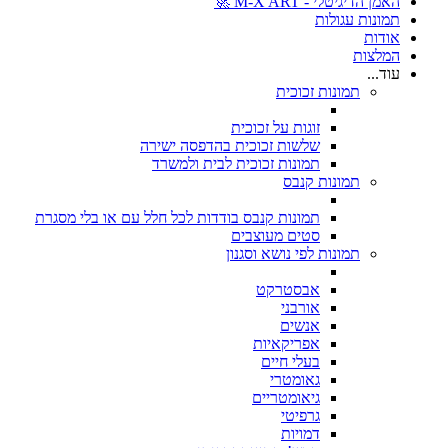
האמן הדיגיטלי - M-X ART 🚀
תמונות עגולות
אודות
המלצות
עוד...
תמונות זכוכית
זוגות על זכוכית
שלשות זכוכית בהדפסה ישירה
תמונות זכוכית לבית ולמשרד
תמונות קנבס
תמונות קנבס בודדות לכל חלל עם או בלי מסגרת
סטים מעוצבים
תמונות לפי נושא וסגנון
אבסטרקט
אורבני
אנשים
אפריקאיות
בעלי חיים
גאומטרי
גיאומטריים
גרפיטי
דמויות