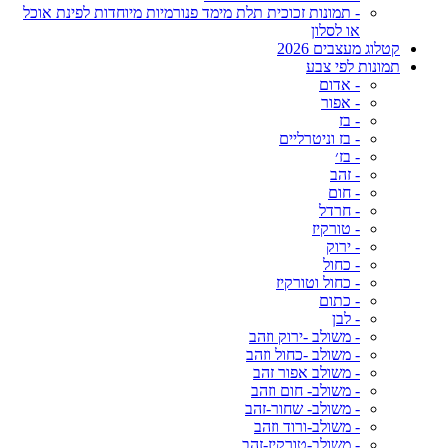
- תמונות זכוכית תלת מימד פנורמיות מיוחדות לפינת אוכל
או לסלון
קטלוג מעצבים 2026
תמונות לפי צבע
- אדום
- אפור
- בז
- בז וניטרליים
- בז׳
- זהב
- חום
- חרדל
- טורקיז
- ירוק
- כחול
- כחול וטורקיז
- כתום
- לבן
- משולב -ירוק וזהב
- משולב -כחול וזהב
- משולב אפור זהב
- משולב- חום וזהב
- משולב- שחור-זהב
- משולב-ורוד וזהב
- משולב-טורקיז-זהב