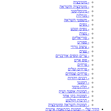
- מוטיבציה
- מוטיבציה והשראה
- מינימליסטי
- מנדלות
- משפטי השראה
- נופים
- נופים וטבע
- נוצות
- סוריאליזם
- ספורט
- עיצוב נורדי
- עצים
- ערים ונופים אורבניים
- פופ ארט
- פרחים
- פרחים ועלים
- פרחים וצמחים
- רבנים ויהדות
- רומנטי
- תלת מימד
- תמונות אופנה ושיק
- תמונות בקו אחד
- תרבות וקולנוע
- תמונות השראה ומוטיבציה
הקיר שלי – תמונות בהתאמה אישית