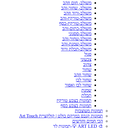
משולב- חום וזהב
משולב- שחור-זהב
משולב-ורוד וזהב
משולב-טורקיז-זהב
משולב-טורקיז-כסף
משולב-כתום-זהב
משולב-ססגוני
משולב-שחור-זהב
משולב-שמנת-זהב
משולב-תכלת ורוד
סגול
צבעוני
צהוב
שחור
שחור וזהב
שחור לבן
שחור לבן ואפור
שמנת
תכלת
תמונות בצבע טורקיז
תמונות בצבע כסף
תמונות מעוצבות
תמונות קנבס במרקם בולט | קולקציית Art Touch
הכי חמים וחדשים
🎨 ART LED 💡-תמונות לד