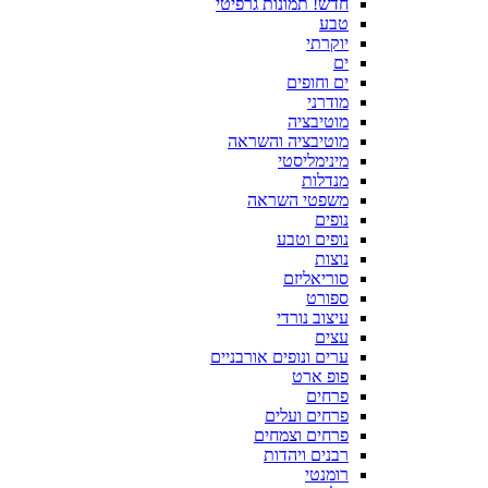
חדש! תמונות גרפיטי
טבע
יוקרתי
ים
ים וחופים
מודרני
מוטיבציה
מוטיבציה והשראה
מינימליסטי
מנדלות
משפטי השראה
נופים
נופים וטבע
נוצות
סוריאליזם
ספורט
עיצוב נורדי
עצים
ערים ונופים אורבניים
פופ ארט
פרחים
פרחים ועלים
פרחים וצמחים
רבנים ויהדות
רומנטי