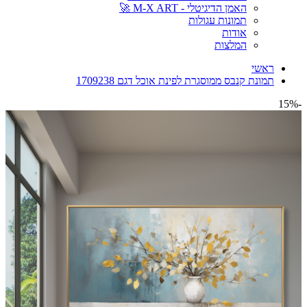
האמן הדיגיטלי - M-X ART 🚀
תמונות עגולות
אודות
המלצות
ראשי
תמונת קנבס ממוסגרת לפינת אוכל דגם 1709238
-15%