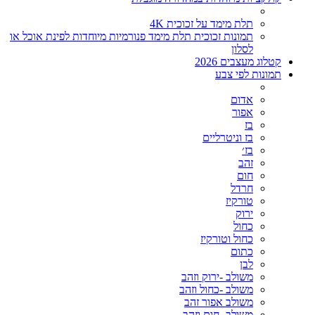
תלת מימד על זכוכית 4K
תמונות זכוכית תלת מימד פנורמיות מיוחדות לפינת אוכל או
לסלון
קטלוג מעצבים 2026
תמונות לפי צבע
אדום
אפור
בז
בז וניטרליים
בז׳
זהב
חום
חרדל
טורקיז
ירוק
כחול
כחול וטורקיז
כתום
לבן
משולב -ירוק וזהב
משולב -כחול וזהב
משולב אפור זהב
משולב- חום וזהב