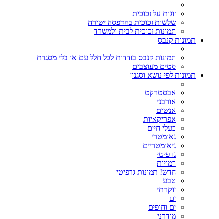
זוגות על זכוכית
שלשות זכוכית בהדפסה ישירה
תמונות זכוכית לבית ולמשרד
תמונות קנבס
תמונות קנבס בודדות לכל חלל עם או בלי מסגרת
סטים מעוצבים
תמונות לפי נושא וסגנון
אבסטרקט
אורבני
אנשים
אפריקאיות
בעלי חיים
גאומטרי
גיאומטריים
גרפיטי
דמויות
חדש! תמונות גרפיטי
טבע
יוקרתי
ים
ים וחופים
מודרני