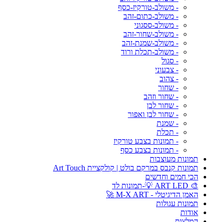
- משולב-טורקיז-כסף
- משולב-כתום-זהב
- משולב-ססגוני
- משולב-שחור-זהב
- משולב-שמנת-זהב
- משולב-תכלת ורוד
- סגול
- צבעוני
- צהוב
- שחור
- שחור וזהב
- שחור לבן
- שחור לבן ואפור
- שמנת
- תכלת
- תמונות בצבע טורקיז
- תמונות בצבע כסף
תמונות מעוצבות
תמונות קנבס במרקם בולט | קולקציית Art Touch
הכי חמים וחדשים
🎨 ART LED 💡-תמונות לד
האמן הדיגיטלי - M-X ART 🚀
תמונות עגולות
אודות
המלצות