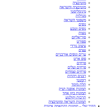
מוטיבציה
מוטיבציה והשראה
מינימליסטי
מנדלות
משפטי השראה
נופים
נופים וטבע
נוצות
סוריאליזם
ספורט
עיצוב נורדי
עצים
ערים ונופים אורבניים
פופ ארט
פרחים
פרחים ועלים
פרחים וצמחים
רבנים ויהדות
רומנטי
תלת מימד
תמונות אופנה ושיק
תמונות בקו אחד
תרבות וקולנוע
תמונות השראה ומוטיבציה
הקיר שלי – תמונות בהתאמה אישית