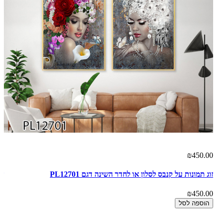
00
₪450.00
זוג תמונות על קנבס לסלון או לחדר השינה דגם PL12701
של
00
₪450.00
הוספה לסל