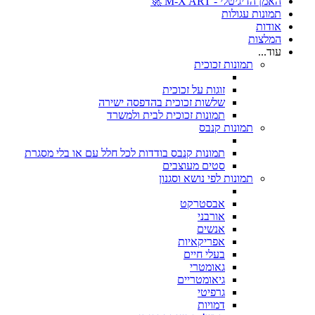
האמן הדיגיטלי - M-X ART 🚀
תמונות עגולות
אודות
המלצות
עוד...
תמונות זכוכית
זוגות על זכוכית
שלשות זכוכית בהדפסה ישירה
תמונות זכוכית לבית ולמשרד
תמונות קנבס
תמונות קנבס בודדות לכל חלל עם או בלי מסגרת
סטים מעוצבים
תמונות לפי נושא וסגנון
אבסטרקט
אורבני
אנשים
אפריקאיות
בעלי חיים
גאומטרי
גיאומטריים
גרפיטי
דמויות