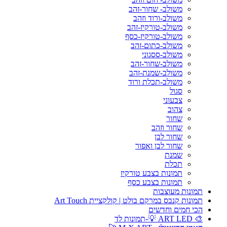
משולב- שחור-זהב
משולב-ורוד וזהב
משולב-טורקיז-זהב
משולב-טורקיז-כסף
משולב-כתום-זהב
משולב-ססגוני
משולב-שחור-זהב
משולב-שמנת-זהב
משולב-תכלת ורוד
סגול
צבעוני
צהוב
שחור
שחור וזהב
שחור לבן
שחור לבן ואפור
שמנת
תכלת
תמונות בצבע טורקיז
תמונות בצבע כסף
תמונות מעוצבות
תמונות קנבס במרקם בולט | קולקציית Art Touch
הכי חמים וחדשים
🎨 ART LED 💡-תמונות לד