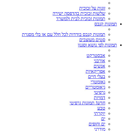
זוגות על זכוכית
שלשות זכוכית בהדפסה ישירה
תמונות זכוכית לבית ולמשרד
תמונות קנבס
תמונות קנבס בודדות לכל חלל עם או בלי מסגרת
סטים מעוצבים
תמונות לפי נושא וסגנון
אבסטרקט
אורבני
אנשים
אפריקאיות
בעלי חיים
גאומטרי
גיאומטריים
גרפיטי
דמויות
חדש! תמונות גרפיטי
טבע
יוקרתי
ים
ים וחופים
מודרני