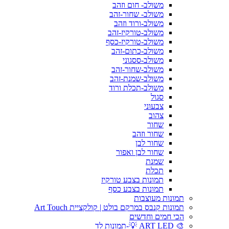
משולב- חום וזהב
משולב- שחור-זהב
משולב-ורוד וזהב
משולב-טורקיז-זהב
משולב-טורקיז-כסף
משולב-כתום-זהב
משולב-ססגוני
משולב-שחור-זהב
משולב-שמנת-זהב
משולב-תכלת ורוד
סגול
צבעוני
צהוב
שחור
שחור וזהב
שחור לבן
שחור לבן ואפור
שמנת
תכלת
תמונות בצבע טורקיז
תמונות בצבע כסף
תמונות מעוצבות
תמונות קנבס במרקם בולט | קולקציית Art Touch
הכי חמים וחדשים
🎨 ART LED 💡-תמונות לד