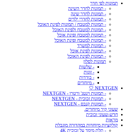
תמונות לפי חדר
- תמונות לחדר השינה
- תמונות לחדר שינה
- תמונות לחדרי ילדים
- תמונות למטבח / תמונות לפינת האוכל
- תמונות למטבח ולפינת האוכל
- תמונות למטבח ופינת אוכל
- תמונות למטבח ופינת האוכל
- תמונות למשרד
- תמונות לפינת אוכל
- תמונות לפינת האוכל
תמונות לסלון
- שלשות
- זוגות
- בודדות
- מיוחדים
NEXTGEN 🤍
- תמונות וינטג' ורטרו - NEXTGEN
- תמונות זכוכית - NEXTGEN
- תמונות קנבס - NEXTGEN
שעוני קיר מיוחדים.
חדש-שעוני זכוכית
מראות
קולקציות מיוחדות במהדורה מוגבלת
- תלת מימד על זכוכית 4K