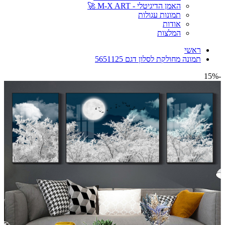
האמן הדיגיטלי - M-X ART 🚀
תמונות עגולות
אודות
המלצות
ראשי
תמונה מחולקת לסלון דגם 5651125
-15%