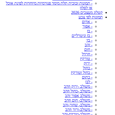
- תמונות זכוכית תלת מימד פנורמיות מיוחדות לפינת אוכל
או לסלון
קטלוג מעצבים 2026
תמונות לפי צבע
- אדום
- אפור
- בז
- בז וניטרליים
- בז׳
- זהב
- חום
- חרדל
- טורקיז
- ירוק
- כחול
- כחול וטורקיז
- כתום
- לבן
- משולב -ירוק וזהב
- משולב -כחול וזהב
- משולב אפור זהב
- משולב- חום וזהב
- משולב- שחור-זהב
- משולב-ורוד וזהב
- משולב-טורקיז-זהב