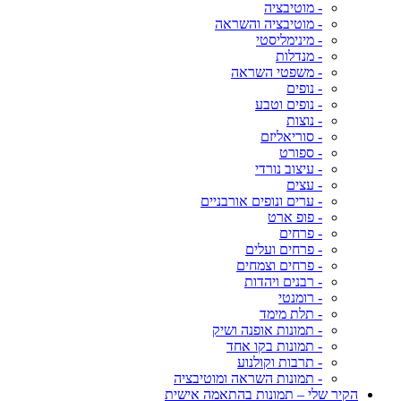
- מוטיבציה
- מוטיבציה והשראה
- מינימליסטי
- מנדלות
- משפטי השראה
- נופים
- נופים וטבע
- נוצות
- סוריאליזם
- ספורט
- עיצוב נורדי
- עצים
- ערים ונופים אורבניים
- פופ ארט
- פרחים
- פרחים ועלים
- פרחים וצמחים
- רבנים ויהדות
- רומנטי
- תלת מימד
- תמונות אופנה ושיק
- תמונות בקו אחד
- תרבות וקולנוע
- תמונות השראה ומוטיבציה
הקיר שלי – תמונות בהתאמה אישית