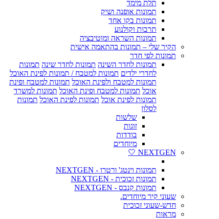
תלת מימד
תמונות אופנה ושיק
תמונות בקו אחד
תרבות וקולנוע
תמונות השראה ומוטיבציה
הקיר שלי – תמונות בהתאמה אישית
תמונות לפי חדר
תמונות לחדר השינה
תמונות לחדר שינה
תמונות
לחדרי ילדים
תמונות למטבח / תמונות לפינת האוכל
תמונות למטבח ולפינת האוכל
תמונות למטבח ופינת
אוכל
תמונות למטבח ופינת האוכל
תמונות למשרד
תמונות לפינת אוכל
תמונות לפינת האוכל
תמונות
לסלון
שלשות
זוגות
בודדות
מיוחדים
NEXTGEN 🤍
תמונות וינטג' ורטרו - NEXTGEN
תמונות זכוכית - NEXTGEN
תמונות קנבס - NEXTGEN
שעוני קיר מיוחדים.
חדש-שעוני זכוכית
מראות