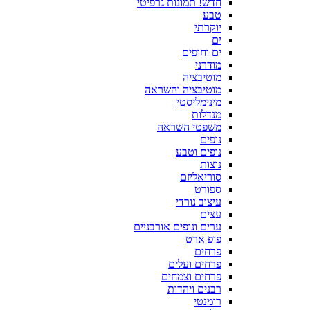
חדש! תמונות גרפיטי
טבע
יוקרתי
ים
ים וחופים
מודרני
מוטיבציה
מוטיבציה והשראה
מינימליסטי
מנדלות
משפטי השראה
נופים
נופים וטבע
נוצות
סוריאליזם
ספורט
עיצוב נורדי
עצים
ערים ונופים אורבניים
פופ ארט
פרחים
פרחים ועלים
פרחים וצמחים
רבנים ויהדות
רומנטי