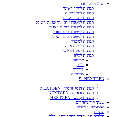
תמונות לפי חדר
תמונות לחדר השינה
תמונות לחדר שינה
תמונות לחדרי ילדים
תמונות למטבח / תמונות לפינת האוכל
תמונות למטבח ולפינת האוכל
תמונות למטבח ופינת אוכל
תמונות למטבח ופינת האוכל
תמונות למשרד
תמונות לפינת אוכל
תמונות לפינת האוכל
תמונות לסלון
שלשות
זוגות
בודדות
מיוחדים
NEXTGEN 🤍
תמונות וינטג' ורטרו - NEXTGEN
תמונות זכוכית - NEXTGEN
תמונות קנבס - NEXTGEN
שעוני קיר מיוחדים.
חדש-שעוני זכוכית
מראות
קולקציות מיוחדות במהדורה מוגבלת