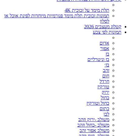
תלת מימד על זכוכית 4K
תמונות זכוכית תלת מימד פנורמיות מיוחדות לפינת אוכל או
לסלון
קטלוג מעצבים 2026
תמונות לפי צבע
אדום
אפור
בז
בז וניטרליים
בז׳
זהב
חום
חרדל
טורקיז
ירוק
כחול
כחול וטורקיז
כתום
לבן
משולב -ירוק וזהב
משולב -כחול וזהב
משולב אפור זהב
משולב- חום וזהב