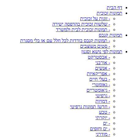
דף הבית
תמונות זכוכית
- זוגות על זכוכית
- שלשות זכוכית בהדפסה ישירה
- תמונות זכוכית לבית ולמשרד
תמונות קנבס
- תמונות קנבס בודדות לכל חלל עם או בלי מסגרת
- סטים מעוצבים
תמונות לפי נושא וסגנון
- אבסטרקט
- אורבני
- אנשים
- אפריקאיות
- בעלי חיים
- גאומטרי
- גיאומטריים
- גרפיטי
- דמויות
- חדש! תמונות גרפיטי
- טבע
- יוקרתי
- ים
- ים וחופים
- מודרני