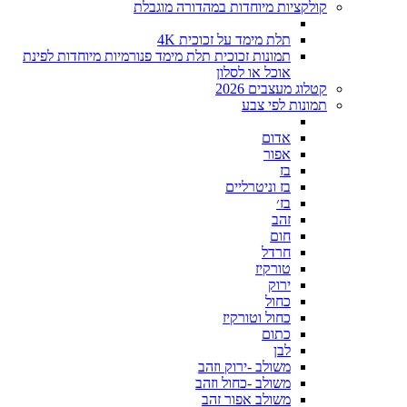
קולקציות מיוחדות במהדורה מוגבלת
תלת מימד על זכוכית 4K
תמונות זכוכית תלת מימד פנורמיות מיוחדות לפינת
אוכל או לסלון
קטלוג מעצבים 2026
תמונות לפי צבע
אדום
אפור
בז
בז וניטרליים
בז׳
זהב
חום
חרדל
טורקיז
ירוק
כחול
כחול וטורקיז
כתום
לבן
משולב -ירוק וזהב
משולב -כחול וזהב
משולב אפור זהב