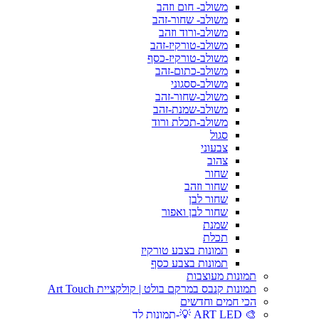
משולב- חום וזהב
משולב- שחור-זהב
משולב-ורוד וזהב
משולב-טורקיז-זהב
משולב-טורקיז-כסף
משולב-כתום-זהב
משולב-ססגוני
משולב-שחור-זהב
משולב-שמנת-זהב
משולב-תכלת ורוד
סגול
צבעוני
צהוב
שחור
שחור וזהב
שחור לבן
שחור לבן ואפור
שמנת
תכלת
תמונות בצבע טורקיז
תמונות בצבע כסף
תמונות מעוצבות
תמונות קנבס במרקם בולט | קולקציית Art Touch
הכי חמים וחדשים
🎨 ART LED 💡-תמונות לד