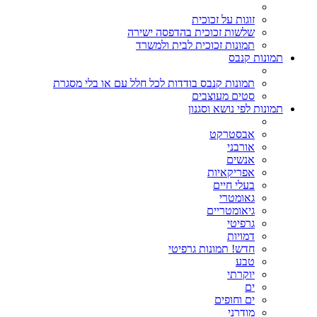
זוגות על זכוכית
שלשות זכוכית בהדפסה ישירה
תמונות זכוכית לבית ולמשרד
תמונות קנבס
תמונות קנבס בודדות לכל חלל עם או בלי מסגרת
סטים מעוצבים
תמונות לפי נושא וסגנון
אבסטרקט
אורבני
אנשים
אפריקאיות
בעלי חיים
גאומטרי
גיאומטריים
גרפיטי
דמויות
חדש! תמונות גרפיטי
טבע
יוקרתי
ים
ים וחופים
מודרני