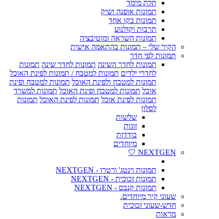
תלת מימד
תמונות אופנה ושיק
תמונות בקו אחד
תרבות וקולנוע
תמונות השראה ומוטיבציה
הקיר שלי – תמונות בהתאמה אישית
תמונות לפי חדר
תמונות לחדר השינה
תמונות לחדר שינה
תמונות
לחדרי ילדים
תמונות למטבח / תמונות לפינת האוכל
תמונות למטבח ולפינת האוכל
תמונות למטבח ופינת
אוכל
תמונות למטבח ופינת האוכל
תמונות למשרד
תמונות לפינת אוכל
תמונות לפינת האוכל
תמונות
לסלון
שלשות
זוגות
בודדות
מיוחדים
NEXTGEN 🤍
תמונות וינטג' ורטרו - NEXTGEN
תמונות זכוכית - NEXTGEN
תמונות קנבס - NEXTGEN
שעוני קיר מיוחדים.
חדש-שעוני זכוכית
מראות