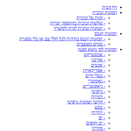
דף הבית
תמונות זכוכית
- זוגות על זכוכית
- שלשות זכוכית בהדפסה ישירה
- תמונות זכוכית לבית ולמשרד
תמונות קנבס
- תמונות קנבס בודדות לכל חלל עם או בלי מסגרת
- סטים מעוצבים
תמונות לפי נושא וסגנון
- אבסטרקט
- אורבני
- אנשים
- אפריקאיות
- בעלי חיים
- גאומטרי
- גיאומטריים
- גרפיטי
- דמויות
- חדש! תמונות גרפיטי
- טבע
- יוקרתי
- ים
- ים וחופים
- מודרני