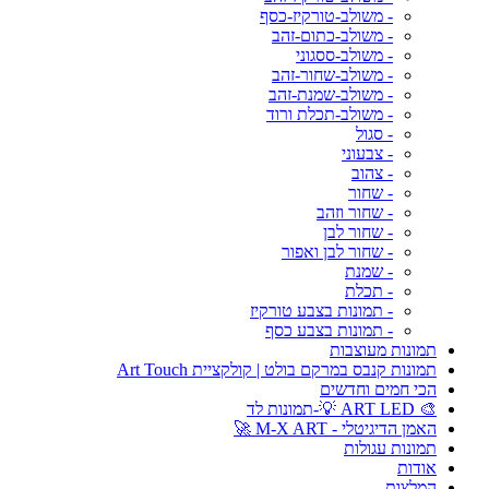
- משולב-טורקיז-כסף
- משולב-כתום-זהב
- משולב-ססגוני
- משולב-שחור-זהב
- משולב-שמנת-זהב
- משולב-תכלת ורוד
- סגול
- צבעוני
- צהוב
- שחור
- שחור וזהב
- שחור לבן
- שחור לבן ואפור
- שמנת
- תכלת
- תמונות בצבע טורקיז
- תמונות בצבע כסף
תמונות מעוצבות
תמונות קנבס במרקם בולט | קולקציית Art Touch
הכי חמים וחדשים
🎨 ART LED 💡-תמונות לד
האמן הדיגיטלי - M-X ART 🚀
תמונות עגולות
אודות
המלצות