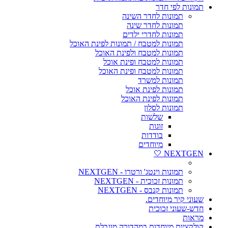
תמונות לפי חדר
תמונות לחדר השינה
תמונות לחדר שינה
תמונות לחדרי ילדים
תמונות למטבח / תמונות לפינת האוכל
תמונות למטבח ולפינת האוכל
תמונות למטבח ופינת אוכל
תמונות למטבח ופינת האוכל
תמונות למשרד
תמונות לפינת אוכל
תמונות לפינת האוכל
תמונות לסלון
שלשות
זוגות
בודדות
מיוחדים
NEXTGEN 🤍
תמונות וינטג' ורטרו - NEXTGEN
תמונות זכוכית - NEXTGEN
תמונות קנבס - NEXTGEN
שעוני קיר מיוחדים.
חדש-שעוני זכוכית
מראות
קולקציות מיוחדות במהדורה מוגבלת