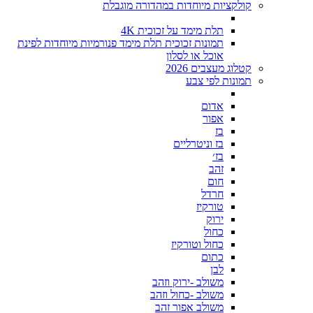
קולקציות מיוחדות במהדורה מוגבלת
תלת מימד על זכוכית 4K
תמונות זכוכית תלת מימד פנורמיות מיוחדות לפינת
אוכל או לסלון
קטלוג מעצבים 2026
תמונות לפי צבע
אדום
אפור
בז
בז וניטרליים
בז׳
זהב
חום
חרדל
טורקיז
ירוק
כחול
כחול וטורקיז
כתום
לבן
משולב -ירוק וזהב
משולב -כחול וזהב
משולב אפור זהב