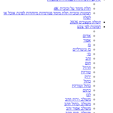
תלת מימד על זכוכית 4K
תמונות זכוכית תלת מימד פנורמיות מיוחדות לפינת אוכל או
לסלון
קטלוג מעצבים 2026
תמונות לפי צבע
אדום
אפור
בז
בז וניטרליים
בז׳
זהב
חום
חרדל
טורקיז
ירוק
כחול
כחול וטורקיז
כתום
לבן
משולב -ירוק וזהב
משולב -כחול וזהב
משולב אפור זהב
משולב- חום וזהב