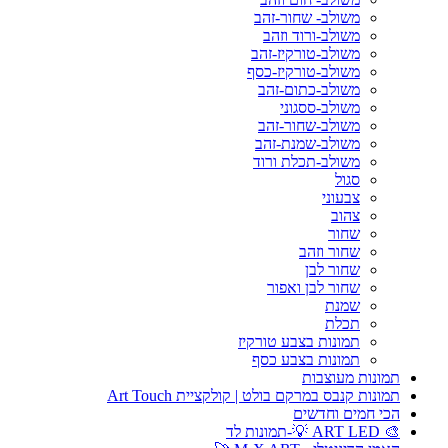
משולב- שחור-זהב
משולב-ורוד וזהב
משולב-טורקיז-זהב
משולב-טורקיז-כסף
משולב-כתום-זהב
משולב-ססגוני
משולב-שחור-זהב
משולב-שמנת-זהב
משולב-תכלת ורוד
סגול
צבעוני
צהוב
שחור
שחור וזהב
שחור לבן
שחור לבן ואפור
שמנת
תכלת
תמונות בצבע טורקיז
תמונות בצבע כסף
תמונות מעוצבות
תמונות קנבס במרקם בולט | קולקציית Art Touch
הכי חמים וחדשים
🎨 ART LED 💡-תמונות לד