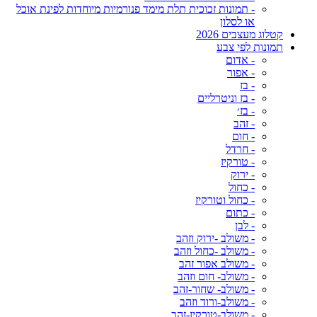
- תמונות זכוכית תלת מימד פנורמיות מיוחדות לפינת אוכל
או לסלון
קטלוג מעצבים 2026
תמונות לפי צבע
- אדום
- אפור
- בז
- בז וניטרליים
- בז׳
- זהב
- חום
- חרדל
- טורקיז
- ירוק
- כחול
- כחול וטורקיז
- כתום
- לבן
- משולב -ירוק וזהב
- משולב -כחול וזהב
- משולב אפור זהב
- משולב- חום וזהב
- משולב- שחור-זהב
- משולב-ורוד וזהב
- משולב-טורקיז-זהב