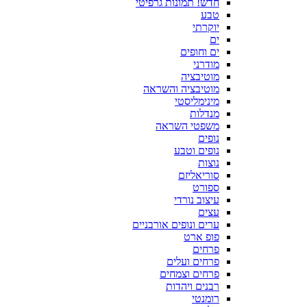
חדש! תמונות גרפיטי
טבע
יוקרתי
ים
ים וחופים
מודרני
מוטיבציה
מוטיבציה והשראה
מינימליסטי
מנדלות
משפטי השראה
נופים
נופים וטבע
נוצות
סוריאליזם
ספורט
עיצוב נורדי
עצים
ערים ונופים אורבניים
פופ ארט
פרחים
פרחים ועלים
פרחים וצמחים
רבנים ויהדות
רומנטי