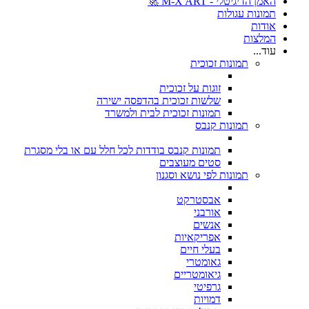
האמן הדיגיטלי - M-X ART 🚀
תמונות עגולות
אודות
המלצות
עוד...
תמונות זכוכית
זוגות על זכוכית
שלשות זכוכית בהדפסה ישירה
תמונות זכוכית לבית ולמשרד
תמונות קנבס
תמונות קנבס בודדות לכל חלל עם או בלי מסגרת
סטים מעוצבים
תמונות לפי נושא וסגנון
אבסטרקט
אורבני
אנשים
אפריקאיות
בעלי חיים
גאומטרי
גיאומטריים
גרפיטי
דמויות