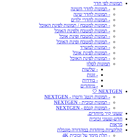
תמונות לפי חדר
- תמונות לחדר השינה
- תמונות לחדר שינה
- תמונות לחדרי ילדים
- תמונות למטבח / תמונות לפינת האוכל
- תמונות למטבח ולפינת האוכל
- תמונות למטבח ופינת אוכל
- תמונות למטבח ופינת האוכל
- תמונות למשרד
- תמונות לפינת אוכל
- תמונות לפינת האוכל
תמונות לסלון
- שלשות
- זוגות
- בודדות
- מיוחדים
NEXTGEN 🤍
- תמונות וינטג' ורטרו - NEXTGEN
- תמונות זכוכית - NEXTGEN
- תמונות קנבס - NEXTGEN
שעוני קיר מיוחדים.
חדש-שעוני זכוכית
מראות
קולקציות מיוחדות במהדורה מוגבלת
- תלת מימד על זכוכית 4K