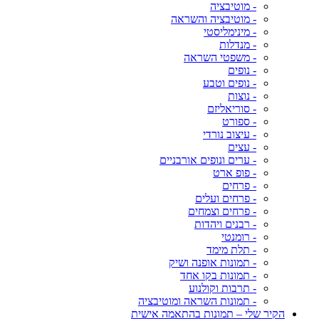
- מוטיבציה
- מוטיבציה והשראה
- מינימליסטי
- מנדלות
- משפטי השראה
- נופים
- נופים וטבע
- נוצות
- סוריאליזם
- ספורט
- עיצוב נורדי
- עצים
- ערים ונופים אורבניים
- פופ ארט
- פרחים
- פרחים ועלים
- פרחים וצמחים
- רבנים ויהדות
- רומנטי
- תלת מימד
- תמונות אופנה ושיק
- תמונות בקו אחד
- תרבות וקולנוע
- תמונות השראה ומוטיבציה
הקיר שלי – תמונות בהתאמה אישית