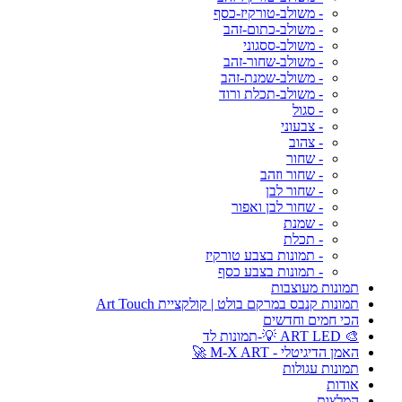
- משולב-טורקיז-כסף
- משולב-כתום-זהב
- משולב-ססגוני
- משולב-שחור-זהב
- משולב-שמנת-זהב
- משולב-תכלת ורוד
- סגול
- צבעוני
- צהוב
- שחור
- שחור וזהב
- שחור לבן
- שחור לבן ואפור
- שמנת
- תכלת
- תמונות בצבע טורקיז
- תמונות בצבע כסף
תמונות מעוצבות
תמונות קנבס במרקם בולט | קולקציית Art Touch
הכי חמים וחדשים
🎨 ART LED 💡-תמונות לד
האמן הדיגיטלי - M-X ART 🚀
תמונות עגולות
אודות
המלצות