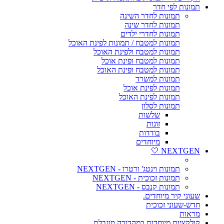
תמונות לפי חדר
תמונות לחדר השינה
תמונות לחדר שינה
תמונות לחדרי ילדים
תמונות למטבח / תמונות לפינת האוכל
תמונות למטבח ולפינת האוכל
תמונות למטבח ופינת אוכל
תמונות למטבח ופינת האוכל
תמונות למשרד
תמונות לפינת אוכל
תמונות לפינת האוכל
תמונות לסלון
שלשות
זוגות
בודדות
מיוחדים
NEXTGEN 🤍
תמונות וינטג' ורטרו - NEXTGEN
תמונות זכוכית - NEXTGEN
תמונות קנבס - NEXTGEN
שעוני קיר מיוחדים.
חדש-שעוני זכוכית
מראות
קולקציות מיוחדות במהדורה מוגבלת