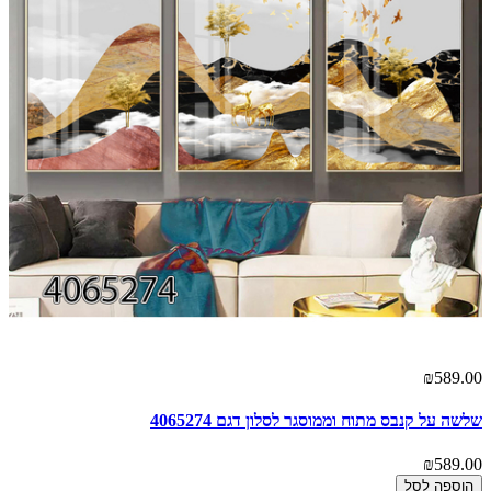
00
₪589.00
שלשה על קנבס מתוח וממוסגר לסלון דגם 4065274
ים
00
₪589.00
הוספה לסל