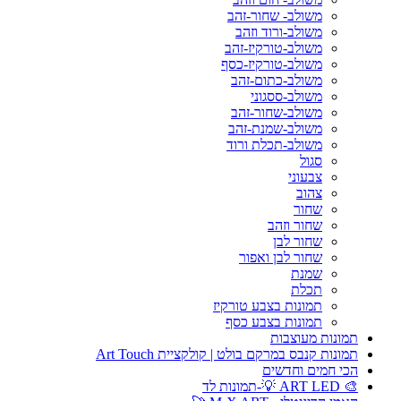
משולב- שחור-זהב
משולב-ורוד וזהב
משולב-טורקיז-זהב
משולב-טורקיז-כסף
משולב-כתום-זהב
משולב-ססגוני
משולב-שחור-זהב
משולב-שמנת-זהב
משולב-תכלת ורוד
סגול
צבעוני
צהוב
שחור
שחור וזהב
שחור לבן
שחור לבן ואפור
שמנת
תכלת
תמונות בצבע טורקיז
תמונות בצבע כסף
תמונות מעוצבות
תמונות קנבס במרקם בולט | קולקציית Art Touch
הכי חמים וחדשים
🎨 ART LED 💡-תמונות לד