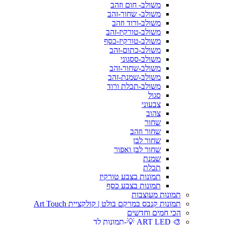
משולב- חום וזהב
משולב- שחור-זהב
משולב-ורוד וזהב
משולב-טורקיז-זהב
משולב-טורקיז-כסף
משולב-כתום-זהב
משולב-ססגוני
משולב-שחור-זהב
משולב-שמנת-זהב
משולב-תכלת ורוד
סגול
צבעוני
צהוב
שחור
שחור וזהב
שחור לבן
שחור לבן ואפור
שמנת
תכלת
תמונות בצבע טורקיז
תמונות בצבע כסף
תמונות מעוצבות
תמונות קנבס במרקם בולט | קולקציית Art Touch
הכי חמים וחדשים
🎨 ART LED 💡-תמונות לד