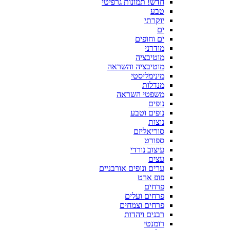
חדש! תמונות גרפיטי
טבע
יוקרתי
ים
ים וחופים
מודרני
מוטיבציה
מוטיבציה והשראה
מינימליסטי
מנדלות
משפטי השראה
נופים
נופים וטבע
נוצות
סוריאליזם
ספורט
עיצוב נורדי
עצים
ערים ונופים אורבניים
פופ ארט
פרחים
פרחים ועלים
פרחים וצמחים
רבנים ויהדות
רומנטי