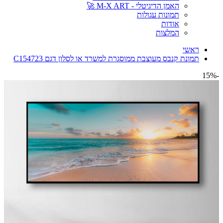
האמן הדיגיטלי - M-X ART 🚀
תמונות עגולות
אודות
המלצות
ראשי
תמונת קנבס מעוצבת ממוסגרת למשרד או לסלון דגם C154723
-15%