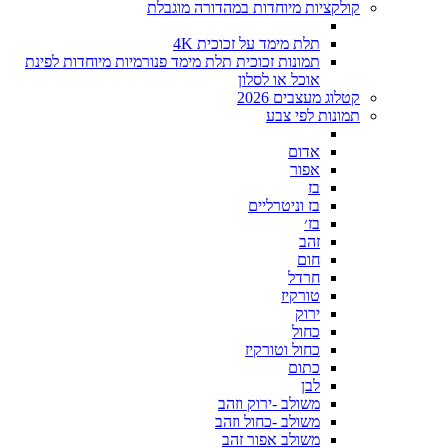
קולקציות מיוחדות במהדורה מוגבלת
תלת מימד על זכוכית 4K
תמונות זכוכית תלת מימד פנורמיות מיוחדות לפינת
אוכל או לסלון
קטלוג מעצבים 2026
תמונות לפי צבע
אדום
אפור
בז
בז וניטרליים
בז׳
זהב
חום
חרדל
טורקיז
ירוק
כחול
כחול וטורקיז
כתום
לבן
משולב -ירוק וזהב
משולב -כחול וזהב
משולב אפור זהב