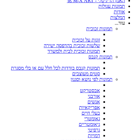
האמן הדיגיטלי - M-X ART 🚀
תמונות עגולות
אודות
המלצות
עוד...
תמונות זכוכית
זוגות על זכוכית
שלשות זכוכית בהדפסה ישירה
תמונות זכוכית לבית ולמשרד
תמונות קנבס
תמונות קנבס בודדות לכל חלל עם או בלי מסגרת
סטים מעוצבים
תמונות לפי נושא וסגנון
אבסטרקט
אורבני
אנשים
אפריקאיות
בעלי חיים
גאומטרי
גיאומטריים
גרפיטי
דמויות