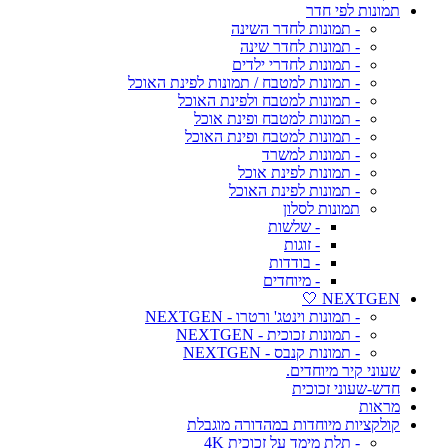
תמונות לפי חדר
- תמונות לחדר השינה
- תמונות לחדר שינה
- תמונות לחדרי ילדים
- תמונות למטבח / תמונות לפינת האוכל
- תמונות למטבח ולפינת האוכל
- תמונות למטבח ופינת אוכל
- תמונות למטבח ופינת האוכל
- תמונות למשרד
- תמונות לפינת אוכל
- תמונות לפינת האוכל
תמונות לסלון
- שלשות
- זוגות
- בודדות
- מיוחדים
NEXTGEN 🤍
- תמונות וינטג' ורטרו - NEXTGEN
- תמונות זכוכית - NEXTGEN
- תמונות קנבס - NEXTGEN
שעוני קיר מיוחדים.
חדש-שעוני זכוכית
מראות
קולקציות מיוחדות במהדורה מוגבלת
- תלת מימד על זכוכית 4K