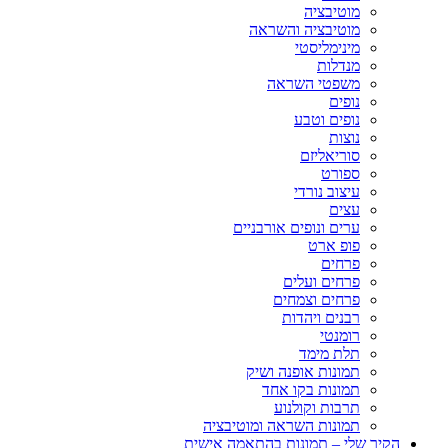
מוטיבציה
מוטיבציה והשראה
מינימליסטי
מנדלות
משפטי השראה
נופים
נופים וטבע
נוצות
סוריאליזם
ספורט
עיצוב נורדי
עצים
ערים ונופים אורבניים
פופ ארט
פרחים
פרחים ועלים
פרחים וצמחים
רבנים ויהדות
רומנטי
תלת מימד
תמונות אופנה ושיק
תמונות בקו אחד
תרבות וקולנוע
תמונות השראה ומוטיבציה
הקיר שלי – תמונות בהתאמה אישית