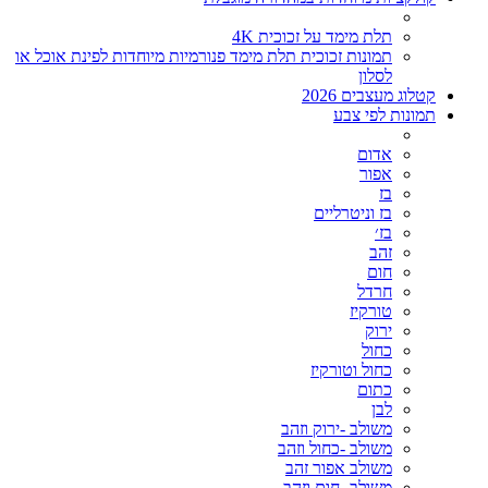
תלת מימד על זכוכית 4K
תמונות זכוכית תלת מימד פנורמיות מיוחדות לפינת אוכל או
לסלון
קטלוג מעצבים 2026
תמונות לפי צבע
אדום
אפור
בז
בז וניטרליים
בז׳
זהב
חום
חרדל
טורקיז
ירוק
כחול
כחול וטורקיז
כתום
לבן
משולב -ירוק וזהב
משולב -כחול וזהב
משולב אפור זהב
משולב- חום וזהב