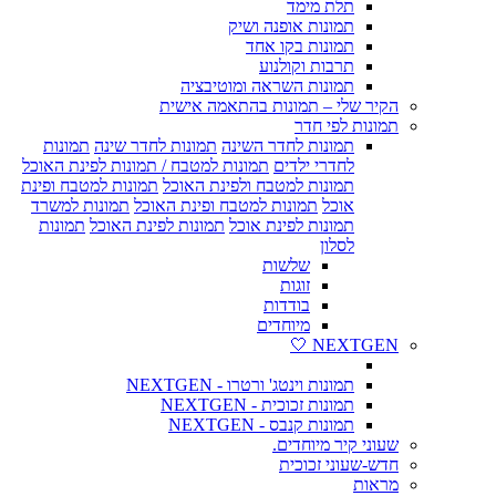
תלת מימד
תמונות אופנה ושיק
תמונות בקו אחד
תרבות וקולנוע
תמונות השראה ומוטיבציה
הקיר שלי – תמונות בהתאמה אישית
תמונות לפי חדר
תמונות לחדר השינה
תמונות לחדר שינה
תמונות
לחדרי ילדים
תמונות למטבח / תמונות לפינת האוכל
תמונות למטבח ולפינת האוכל
תמונות למטבח ופינת
אוכל
תמונות למטבח ופינת האוכל
תמונות למשרד
תמונות לפינת אוכל
תמונות לפינת האוכל
תמונות
לסלון
שלשות
זוגות
בודדות
מיוחדים
NEXTGEN 🤍
תמונות וינטג' ורטרו - NEXTGEN
תמונות זכוכית - NEXTGEN
תמונות קנבס - NEXTGEN
שעוני קיר מיוחדים.
חדש-שעוני זכוכית
מראות