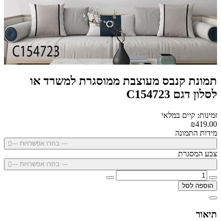
תמונת קנבס מעוצבת ממוסגרת למשרד או
לסלון דגם C154723
זמינות: קיים במלאי
₪419.00
מידות התמונה
--- בחרו אפשרויות ---
צבע המסגרת
--- בחרו אפשרויות ---
הוספה לסל
תיאור