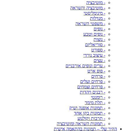
- מוטיבציה
- מוטיבציה והשראה
- מינימליסטי
- מנדלות
- משפטי השראה
- נופים
- נופים וטבע
- נוצות
- סוריאליזם
- ספורט
- עיצוב נורדי
- עצים
- ערים ונופים אורבניים
- פופ ארט
- פרחים
- פרחים ועלים
- פרחים וצמחים
- רבנים ויהדות
- רומנטי
- תלת מימד
- תמונות אופנה ושיק
- תמונות בקו אחד
- תרבות וקולנוע
- תמונות השראה ומוטיבציה
הקיר שלי – תמונות בהתאמה אישית