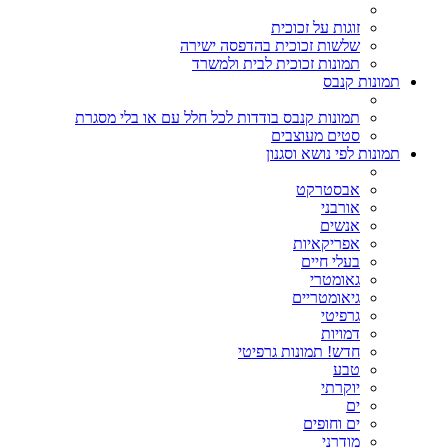
זוגות על זכוכית
שלשות זכוכית בהדפסה ישירה
תמונות זכוכית לבית ולמשרד
תמונות קנבס
תמונות קנבס בודדות לכל חלל עם או בלי מסגרת
סטים מעוצבים
תמונות לפי נושא וסגנון
אבסטרקט
אורבני
אנשים
אפריקאיות
בעלי חיים
גאומטרי
גיאומטריים
גרפיטי
דמויות
חדש! תמונות גרפיטי
טבע
יוקרתי
ים
ים וחופים
מודרני