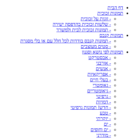
דף הבית
תמונות זכוכית
- זוגות על זכוכית
- שלשות זכוכית בהדפסה ישירה
- תמונות זכוכית לבית ולמשרד
תמונות קנבס
- תמונות קנבס בודדות לכל חלל עם או בלי מסגרת
- סטים מעוצבים
תמונות לפי נושא וסגנון
- אבסטרקט
- אורבני
- אנשים
- אפריקאיות
- בעלי חיים
- גאומטרי
- גיאומטריים
- גרפיטי
- דמויות
- חדש! תמונות גרפיטי
- טבע
- יוקרתי
- ים
- ים וחופים
- מודרני