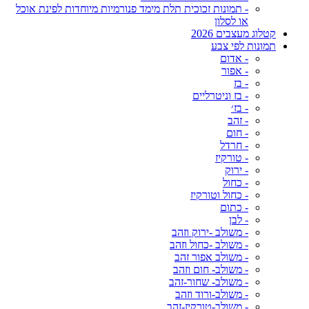
- תמונות זכוכית תלת מימד פנורמיות מיוחדות לפינת אוכל
או לסלון
קטלוג מעצבים 2026
תמונות לפי צבע
- אדום
- אפור
- בז
- בז וניטרליים
- בז׳
- זהב
- חום
- חרדל
- טורקיז
- ירוק
- כחול
- כחול וטורקיז
- כתום
- לבן
- משולב -ירוק וזהב
- משולב -כחול וזהב
- משולב אפור זהב
- משולב- חום וזהב
- משולב- שחור-זהב
- משולב-ורוד וזהב
- משולב-טורקיז-זהב