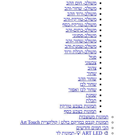
משולב- חום וזהב
משולב- שחור-זהב
משולב-ורוד וזהב
משולב-טורקיז-זהב
משולב-טורקיז-כסף
משולב-כתום-זהב
משולב-ססגוני
משולב-שחור-זהב
משולב-שמנת-זהב
משולב-תכלת ורוד
סגול
צבעוני
צהוב
שחור
שחור וזהב
שחור לבן
שחור לבן ואפור
שמנת
תכלת
תמונות בצבע טורקיז
תמונות בצבע כסף
תמונות מעוצבות
תמונות קנבס במרקם בולט | קולקציית Art Touch
הכי חמים וחדשים
🎨 ART LED 💡-תמונות לד