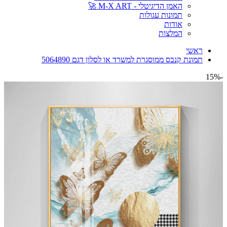
האמן הדיגיטלי - M-X ART 🚀
תמונות עגולות
אודות
המלצות
ראשי
תמונת קנבס ממוסגרת למשרד או לסלון דגם 5064890
-15%