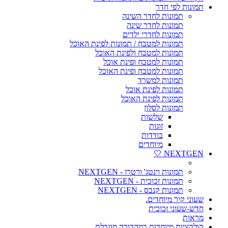
תמונות לפי חדר
תמונות לחדר השינה
תמונות לחדר שינה
תמונות לחדרי ילדים
תמונות למטבח / תמונות לפינת האוכל
תמונות למטבח ולפינת האוכל
תמונות למטבח ופינת אוכל
תמונות למטבח ופינת האוכל
תמונות למשרד
תמונות לפינת אוכל
תמונות לפינת האוכל
תמונות לסלון
שלשות
זוגות
בודדות
מיוחדים
NEXTGEN 🤍
תמונות וינטג' ורטרו - NEXTGEN
תמונות זכוכית - NEXTGEN
תמונות קנבס - NEXTGEN
שעוני קיר מיוחדים.
חדש-שעוני זכוכית
מראות
קולקציות מיוחדות במהדורה מוגבלת