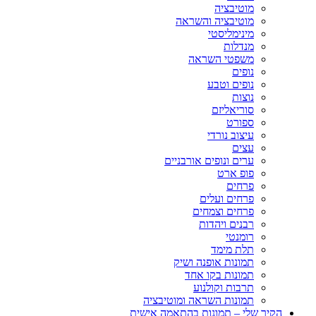
מוטיבציה
מוטיבציה והשראה
מינימליסטי
מנדלות
משפטי השראה
נופים
נופים וטבע
נוצות
סוריאליזם
ספורט
עיצוב נורדי
עצים
ערים ונופים אורבניים
פופ ארט
פרחים
פרחים ועלים
פרחים וצמחים
רבנים ויהדות
רומנטי
תלת מימד
תמונות אופנה ושיק
תמונות בקו אחד
תרבות וקולנוע
תמונות השראה ומוטיבציה
הקיר שלי – תמונות בהתאמה אישית