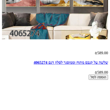
00
₪589.00
שלשה על קנבס מתוח וממוסגר לסלון דגם 4065274
ים
00
₪589.00
הוספה לסל