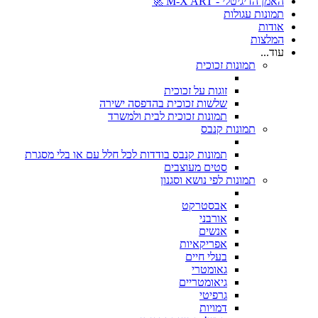
האמן הדיגיטלי - M-X ART 🚀
תמונות עגולות
אודות
המלצות
עוד...
תמונות זכוכית
זוגות על זכוכית
שלשות זכוכית בהדפסה ישירה
תמונות זכוכית לבית ולמשרד
תמונות קנבס
תמונות קנבס בודדות לכל חלל עם או בלי מסגרת
סטים מעוצבים
תמונות לפי נושא וסגנון
אבסטרקט
אורבני
אנשים
אפריקאיות
בעלי חיים
גאומטרי
גיאומטריים
גרפיטי
דמויות