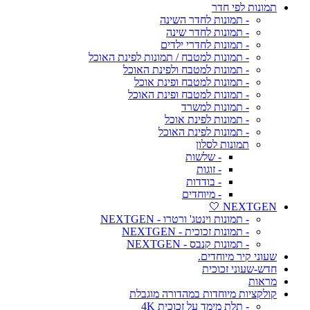
תמונות לפי חדר
- תמונות לחדר השינה
- תמונות לחדר שינה
- תמונות לחדרי ילדים
- תמונות למטבח / תמונות לפינת האוכל
- תמונות למטבח ולפינת האוכל
- תמונות למטבח ופינת אוכל
- תמונות למטבח ופינת האוכל
- תמונות למשרד
- תמונות לפינת אוכל
- תמונות לפינת האוכל
תמונות לסלון
- שלשות
- זוגות
- בודדות
- מיוחדים
NEXTGEN 🤍
- תמונות וינטג' ורטרו - NEXTGEN
- תמונות זכוכית - NEXTGEN
- תמונות קנבס - NEXTGEN
שעוני קיר מיוחדים.
חדש-שעוני זכוכית
מראות
קולקציות מיוחדות במהדורה מוגבלת
- תלת מימד על זכוכית 4K