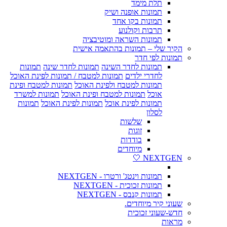
תלת מימד
תמונות אופנה ושיק
תמונות בקו אחד
תרבות וקולנוע
תמונות השראה ומוטיבציה
הקיר שלי – תמונות בהתאמה אישית
תמונות לפי חדר
תמונות לחדר השינה
תמונות לחדר שינה
תמונות
לחדרי ילדים
תמונות למטבח / תמונות לפינת האוכל
תמונות למטבח ולפינת האוכל
תמונות למטבח ופינת
אוכל
תמונות למטבח ופינת האוכל
תמונות למשרד
תמונות לפינת אוכל
תמונות לפינת האוכל
תמונות
לסלון
שלשות
זוגות
בודדות
מיוחדים
NEXTGEN 🤍
תמונות וינטג' ורטרו - NEXTGEN
תמונות זכוכית - NEXTGEN
תמונות קנבס - NEXTGEN
שעוני קיר מיוחדים.
חדש-שעוני זכוכית
מראות