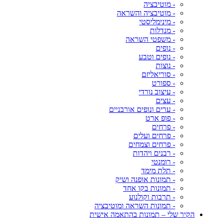
- מוטיבציה
- מוטיבציה והשראה
- מינימליסטי
- מנדלות
- משפטי השראה
- נופים
- נופים וטבע
- נוצות
- סוריאליזם
- ספורט
- עיצוב נורדי
- עצים
- ערים ונופים אורבניים
- פופ ארט
- פרחים
- פרחים ועלים
- פרחים וצמחים
- רבנים ויהדות
- רומנטי
- תלת מימד
- תמונות אופנה ושיק
- תמונות בקו אחד
- תרבות וקולנוע
- תמונות השראה ומוטיבציה
הקיר שלי – תמונות בהתאמה אישית