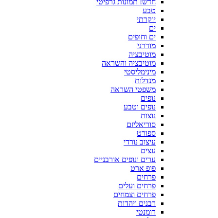
חדש! תמונות גרפיטי
טבע
יוקרתי
ים
ים וחופים
מודרני
מוטיבציה
מוטיבציה והשראה
מינימליסטי
מנדלות
משפטי השראה
נופים
נופים וטבע
נוצות
סוריאליזם
ספורט
עיצוב נורדי
עצים
ערים ונופים אורבניים
פופ ארט
פרחים
פרחים ועלים
פרחים וצמחים
רבנים ויהדות
רומנטי