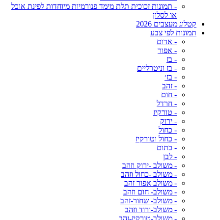
- תמונות זכוכית תלת מימד פנורמיות מיוחדות לפינת אוכל
או לסלון
קטלוג מעצבים 2026
תמונות לפי צבע
- אדום
- אפור
- בז
- בז וניטרליים
- בז׳
- זהב
- חום
- חרדל
- טורקיז
- ירוק
- כחול
- כחול וטורקיז
- כתום
- לבן
- משולב -ירוק וזהב
- משולב -כחול וזהב
- משולב אפור זהב
- משולב- חום וזהב
- משולב- שחור-זהב
- משולב-ורוד וזהב
- משולב-טורקיז-זהב