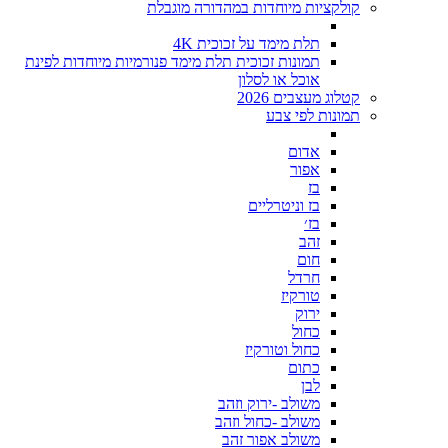
קולקציות מיוחדות במהדורה מוגבלת
תלת מימד על זכוכית 4K
תמונות זכוכית תלת מימד פנורמיות מיוחדות לפינת
אוכל או לסלון
קטלוג מעצבים 2026
תמונות לפי צבע
אדום
אפור
בז
בז וניטרליים
בז׳
זהב
חום
חרדל
טורקיז
ירוק
כחול
כחול וטורקיז
כתום
לבן
משולב -ירוק וזהב
משולב -כחול וזהב
משולב אפור זהב