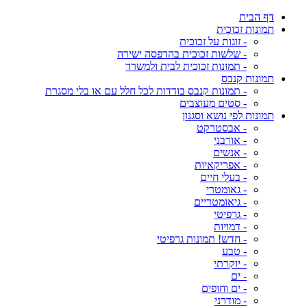
דף הבית
תמונות זכוכית
- זוגות על זכוכית
- שלשות זכוכית בהדפסה ישירה
- תמונות זכוכית לבית ולמשרד
תמונות קנבס
- תמונות קנבס בודדות לכל חלל עם או בלי מסגרת
- סטים מעוצבים
תמונות לפי נושא וסגנון
- אבסטרקט
- אורבני
- אנשים
- אפריקאיות
- בעלי חיים
- גאומטרי
- גיאומטריים
- גרפיטי
- דמויות
- חדש! תמונות גרפיטי
- טבע
- יוקרתי
- ים
- ים וחופים
- מודרני