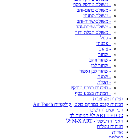
- משולב-טורקיז-כסף
- משולב-כתום-זהב
- משולב-ססגוני
- משולב-שחור-זהב
- משולב-שמנת-זהב
- משולב-תכלת ורוד
- סגול
- צבעוני
- צהוב
- שחור
- שחור וזהב
- שחור לבן
- שחור לבן ואפור
- שמנת
- תכלת
- תמונות בצבע טורקיז
- תמונות בצבע כסף
תמונות מעוצבות
תמונות קנבס במרקם בולט | קולקציית Art Touch
הכי חמים וחדשים
🎨 ART LED 💡-תמונות לד
האמן הדיגיטלי - M-X ART 🚀
תמונות עגולות
אודות
המלצות