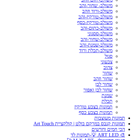
משולב- שחור-זהב
משולב-ורוד וזהב
משולב-טורקיז-זהב
משולב-טורקיז-כסף
משולב-כתום-זהב
משולב-ססגוני
משולב-שחור-זהב
משולב-שמנת-זהב
משולב-תכלת ורוד
סגול
צבעוני
צהוב
שחור
שחור וזהב
שחור לבן
שחור לבן ואפור
שמנת
תכלת
תמונות בצבע טורקיז
תמונות בצבע כסף
תמונות מעוצבות
תמונות קנבס במרקם בולט | קולקציית Art Touch
הכי חמים וחדשים
🎨 ART LED 💡-תמונות לד