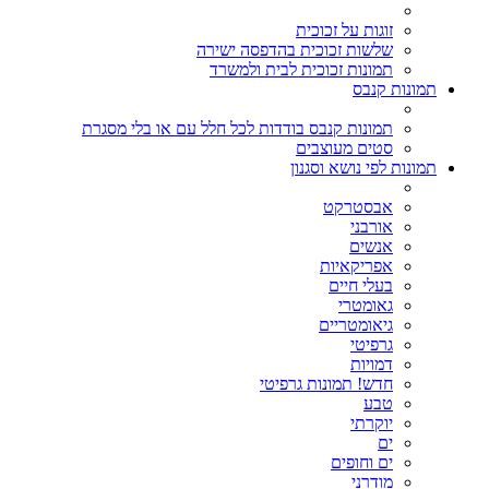
זוגות על זכוכית
שלשות זכוכית בהדפסה ישירה
תמונות זכוכית לבית ולמשרד
תמונות קנבס
תמונות קנבס בודדות לכל חלל עם או בלי מסגרת
סטים מעוצבים
תמונות לפי נושא וסגנון
אבסטרקט
אורבני
אנשים
אפריקאיות
בעלי חיים
גאומטרי
גיאומטריים
גרפיטי
דמויות
חדש! תמונות גרפיטי
טבע
יוקרתי
ים
ים וחופים
מודרני