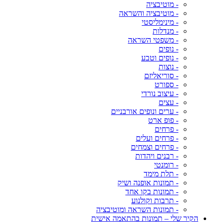
- מוטיבציה
- מוטיבציה והשראה
- מינימליסטי
- מנדלות
- משפטי השראה
- נופים
- נופים וטבע
- נוצות
- סוריאליזם
- ספורט
- עיצוב נורדי
- עצים
- ערים ונופים אורבניים
- פופ ארט
- פרחים
- פרחים ועלים
- פרחים וצמחים
- רבנים ויהדות
- רומנטי
- תלת מימד
- תמונות אופנה ושיק
- תמונות בקו אחד
- תרבות וקולנוע
- תמונות השראה ומוטיבציה
הקיר שלי – תמונות בהתאמה אישית