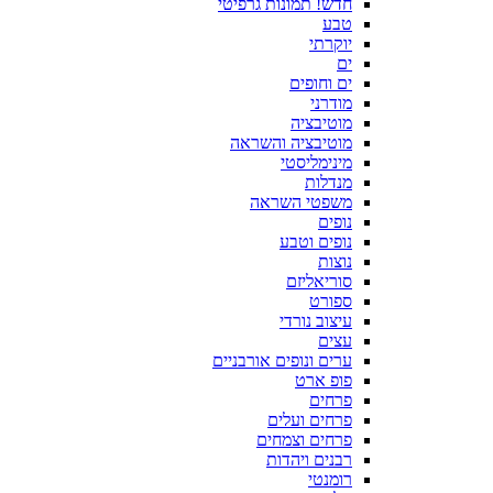
חדש! תמונות גרפיטי
טבע
יוקרתי
ים
ים וחופים
מודרני
מוטיבציה
מוטיבציה והשראה
מינימליסטי
מנדלות
משפטי השראה
נופים
נופים וטבע
נוצות
סוריאליזם
ספורט
עיצוב נורדי
עצים
ערים ונופים אורבניים
פופ ארט
פרחים
פרחים ועלים
פרחים וצמחים
רבנים ויהדות
רומנטי