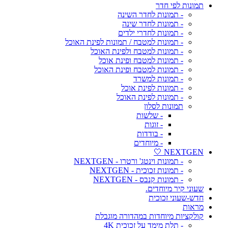
תמונות לפי חדר
- תמונות לחדר השינה
- תמונות לחדר שינה
- תמונות לחדרי ילדים
- תמונות למטבח / תמונות לפינת האוכל
- תמונות למטבח ולפינת האוכל
- תמונות למטבח ופינת אוכל
- תמונות למטבח ופינת האוכל
- תמונות למשרד
- תמונות לפינת אוכל
- תמונות לפינת האוכל
תמונות לסלון
- שלשות
- זוגות
- בודדות
- מיוחדים
NEXTGEN 🤍
- תמונות וינטג' ורטרו - NEXTGEN
- תמונות זכוכית - NEXTGEN
- תמונות קנבס - NEXTGEN
שעוני קיר מיוחדים.
חדש-שעוני זכוכית
מראות
קולקציות מיוחדות במהדורה מוגבלת
- תלת מימד על זכוכית 4K