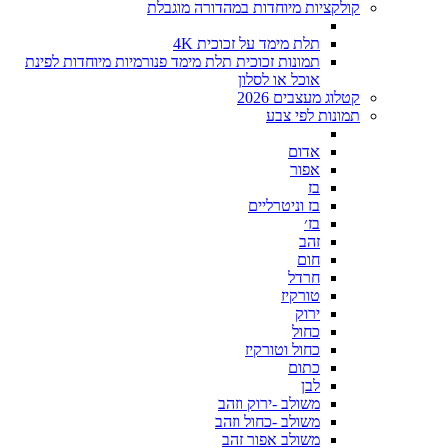
קולקציות מיוחדות במהדורה מוגבלת
תלת מימד על זכוכית 4K
תמונות זכוכית תלת מימד פנורמיות מיוחדות לפינת
אוכל או לסלון
קטלוג מעצבים 2026
תמונות לפי צבע
אדום
אפור
בז
בז וניטרליים
בז׳
זהב
חום
חרדל
טורקיז
ירוק
כחול
כחול וטורקיז
כתום
לבן
משולב -ירוק וזהב
משולב -כחול וזהב
משולב אפור זהב