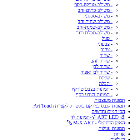
- משולב-טורקיז-כסף
- משולב-כתום-זהב
- משולב-ססגוני
- משולב-שחור-זהב
- משולב-שמנת-זהב
- משולב-תכלת ורוד
- סגול
- צבעוני
- צהוב
- שחור
- שחור וזהב
- שחור לבן
- שחור לבן ואפור
- שמנת
- תכלת
- תמונות בצבע טורקיז
- תמונות בצבע כסף
תמונות מעוצבות
תמונות קנבס במרקם בולט | קולקציית Art Touch
הכי חמים וחדשים
🎨 ART LED 💡-תמונות לד
האמן הדיגיטלי - M-X ART 🚀
תמונות עגולות
אודות
המלצות