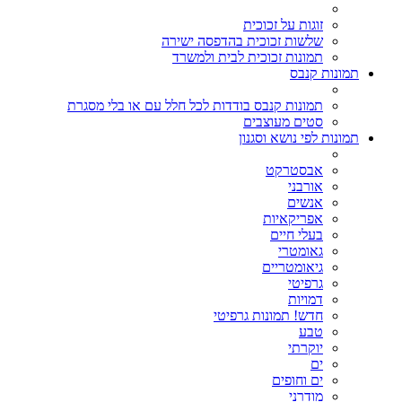
זוגות על זכוכית
שלשות זכוכית בהדפסה ישירה
תמונות זכוכית לבית ולמשרד
תמונות קנבס
תמונות קנבס בודדות לכל חלל עם או בלי מסגרת
סטים מעוצבים
תמונות לפי נושא וסגנון
אבסטרקט
אורבני
אנשים
אפריקאיות
בעלי חיים
גאומטרי
גיאומטריים
גרפיטי
דמויות
חדש! תמונות גרפיטי
טבע
יוקרתי
ים
ים וחופים
מודרני