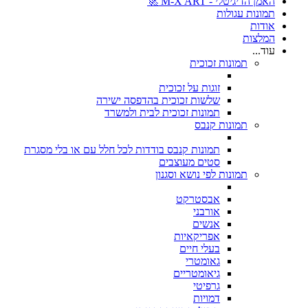
האמן הדיגיטלי - M-X ART 🚀
תמונות עגולות
אודות
המלצות
עוד...
תמונות זכוכית
זוגות על זכוכית
שלשות זכוכית בהדפסה ישירה
תמונות זכוכית לבית ולמשרד
תמונות קנבס
תמונות קנבס בודדות לכל חלל עם או בלי מסגרת
סטים מעוצבים
תמונות לפי נושא וסגנון
אבסטרקט
אורבני
אנשים
אפריקאיות
בעלי חיים
גאומטרי
גיאומטריים
גרפיטי
דמויות