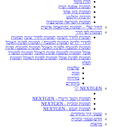
תלת מימד
תמונות אופנה ושיק
תמונות בקו אחד
תרבות וקולנוע
תמונות השראה ומוטיבציה
הקיר שלי – תמונות בהתאמה אישית
תמונות לפי חדר
תמונות לחדר השינה
תמונות לחדר שינה
תמונות
לחדרי ילדים
תמונות למטבח / תמונות לפינת האוכל
תמונות למטבח ולפינת האוכל
תמונות למטבח ופינת
אוכל
תמונות למטבח ופינת האוכל
תמונות למשרד
תמונות לפינת אוכל
תמונות לפינת האוכל
תמונות
לסלון
שלשות
זוגות
בודדות
מיוחדים
NEXTGEN 🤍
תמונות וינטג' ורטרו - NEXTGEN
תמונות זכוכית - NEXTGEN
תמונות קנבס - NEXTGEN
שעוני קיר מיוחדים.
חדש-שעוני זכוכית
מראות