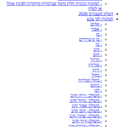
- תמונות זכוכית תלת מימד פנורמיות מיוחדות לפינת אוכל
או לסלון
קטלוג מעצבים 2026
תמונות לפי צבע
- אדום
- אפור
- בז
- בז וניטרליים
- בז׳
- זהב
- חום
- חרדל
- טורקיז
- ירוק
- כחול
- כחול וטורקיז
- כתום
- לבן
- משולב -ירוק וזהב
- משולב -כחול וזהב
- משולב אפור זהב
- משולב- חום וזהב
- משולב- שחור-זהב
- משולב-ורוד וזהב
- משולב-טורקיז-זהב