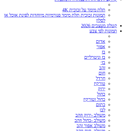
תלת מימד על זכוכית 4K
תמונות זכוכית תלת מימד פנורמיות מיוחדות לפינת אוכל או
לסלון
קטלוג מעצבים 2026
תמונות לפי צבע
אדום
אפור
בז
בז וניטרליים
בז׳
זהב
חום
חרדל
טורקיז
ירוק
כחול
כחול וטורקיז
כתום
לבן
משולב -ירוק וזהב
משולב -כחול וזהב
משולב אפור זהב
משולב- חום וזהב