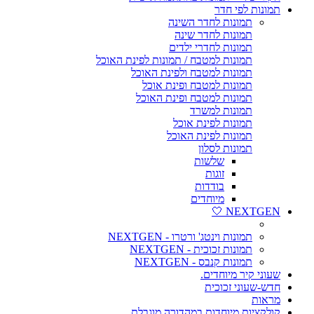
תמונות לפי חדר
תמונות לחדר השינה
תמונות לחדר שינה
תמונות לחדרי ילדים
תמונות למטבח / תמונות לפינת האוכל
תמונות למטבח ולפינת האוכל
תמונות למטבח ופינת אוכל
תמונות למטבח ופינת האוכל
תמונות למשרד
תמונות לפינת אוכל
תמונות לפינת האוכל
תמונות לסלון
שלשות
זוגות
בודדות
מיוחדים
NEXTGEN 🤍
תמונות וינטג' ורטרו - NEXTGEN
תמונות זכוכית - NEXTGEN
תמונות קנבס - NEXTGEN
שעוני קיר מיוחדים.
חדש-שעוני זכוכית
מראות
קולקציות מיוחדות במהדורה מוגבלת