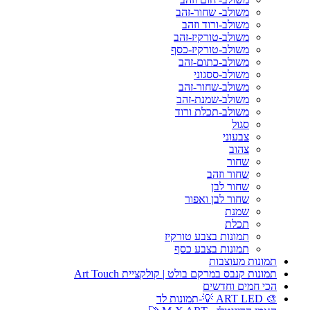
משולב- שחור-זהב
משולב-ורוד וזהב
משולב-טורקיז-זהב
משולב-טורקיז-כסף
משולב-כתום-זהב
משולב-ססגוני
משולב-שחור-זהב
משולב-שמנת-זהב
משולב-תכלת ורוד
סגול
צבעוני
צהוב
שחור
שחור וזהב
שחור לבן
שחור לבן ואפור
שמנת
תכלת
תמונות בצבע טורקיז
תמונות בצבע כסף
תמונות מעוצבות
תמונות קנבס במרקם בולט | קולקציית Art Touch
הכי חמים וחדשים
🎨 ART LED 💡-תמונות לד