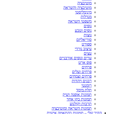
מוטיבציה
מוטיבציה והשראה
מינימליסטי
מנדלות
משפטי השראה
נופים
נופים וטבע
נוצות
סוריאליזם
ספורט
עיצוב נורדי
עצים
ערים ונופים אורבניים
פופ ארט
פרחים
פרחים ועלים
פרחים וצמחים
רבנים ויהדות
רומנטי
תלת מימד
תמונות אופנה ושיק
תמונות בקו אחד
תרבות וקולנוע
תמונות השראה ומוטיבציה
הקיר שלי – תמונות בהתאמה אישית