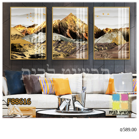
00
₪589.00