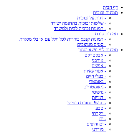
דף הבית
תמונות זכוכית
- זוגות על זכוכית
- שלשות זכוכית בהדפסה ישירה
- תמונות זכוכית לבית ולמשרד
תמונות קנבס
- תמונות קנבס בודדות לכל חלל עם או בלי מסגרת
- סטים מעוצבים
תמונות לפי נושא וסגנון
- אבסטרקט
- אורבני
- אנשים
- אפריקאיות
- בעלי חיים
- גאומטרי
- גיאומטריים
- גרפיטי
- דמויות
- חדש! תמונות גרפיטי
- טבע
- יוקרתי
- ים
- ים וחופים
- מודרני