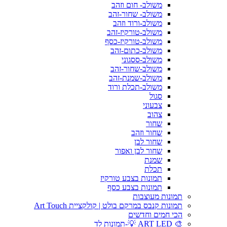
משולב- חום וזהב
משולב- שחור-זהב
משולב-ורוד וזהב
משולב-טורקיז-זהב
משולב-טורקיז-כסף
משולב-כתום-זהב
משולב-ססגוני
משולב-שחור-זהב
משולב-שמנת-זהב
משולב-תכלת ורוד
סגול
צבעוני
צהוב
שחור
שחור וזהב
שחור לבן
שחור לבן ואפור
שמנת
תכלת
תמונות בצבע טורקיז
תמונות בצבע כסף
תמונות מעוצבות
תמונות קנבס במרקם בולט | קולקציית Art Touch
הכי חמים וחדשים
🎨 ART LED 💡-תמונות לד