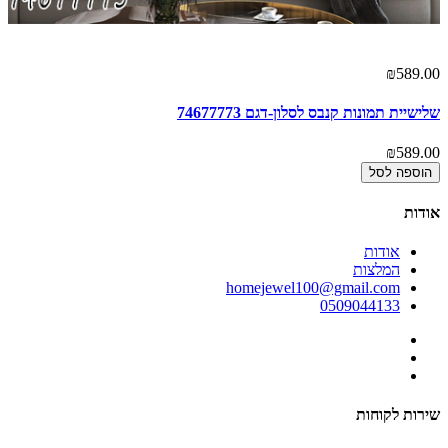
00
₪589.00
שלישיית תמונות קנבס לסלון-דגם 74677773
תמ
00
₪589.00
הוספה לסל
אודות
אודות
המלצות
homejewel100@gmail.com
0509044133
שירות לקוחות