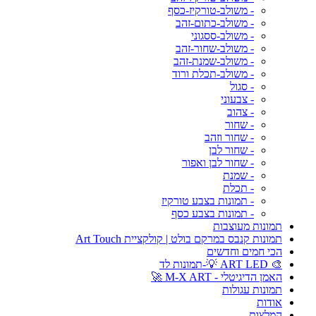
- משולב-טורקיז-כסף
- משולב-כתום-זהב
- משולב-ססגוני
- משולב-שחור-זהב
- משולב-שמנת-זהב
- משולב-תכלת ורוד
- סגול
- צבעוני
- צהוב
- שחור
- שחור וזהב
- שחור לבן
- שחור לבן ואפור
- שמנת
- תכלת
- תמונות בצבע טורקיז
- תמונות בצבע כסף
תמונות מעוצבות
תמונות קנבס במרקם בולט | קולקציית Art Touch
הכי חמים וחדשים
🎨 ART LED 💡-תמונות לד
האמן הדיגיטלי - M-X ART 🚀
תמונות עגולות
אודות
המלצות