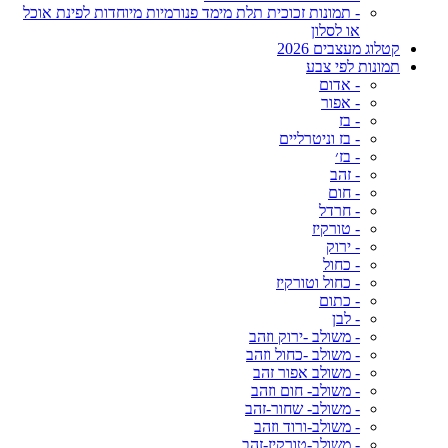
- תמונות זכוכית תלת מימד פנורמיות מיוחדות לפינת אוכל
או לסלון
קטלוג מעצבים 2026
תמונות לפי צבע
- אדום
- אפור
- בז
- בז וניטרליים
- בז׳
- זהב
- חום
- חרדל
- טורקיז
- ירוק
- כחול
- כחול וטורקיז
- כתום
- לבן
- משולב -ירוק וזהב
- משולב -כחול וזהב
- משולב אפור זהב
- משולב- חום וזהב
- משולב- שחור-זהב
- משולב-ורוד וזהב
- משולב-טורקיז-זהב