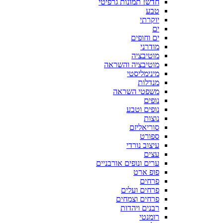
חדש! תמונות גרפיטי
טבע
יוקרתי
ים
ים וחופים
מודרני
מוטיבציה
מוטיבציה והשראה
מינימליסטי
מנדלות
משפטי השראה
נופים
נופים וטבע
נוצות
סוריאליזם
ספורט
עיצוב נורדי
עצים
ערים ונופים אורבניים
פופ ארט
פרחים
פרחים ועלים
פרחים וצמחים
רבנים ויהדות
רומנטי