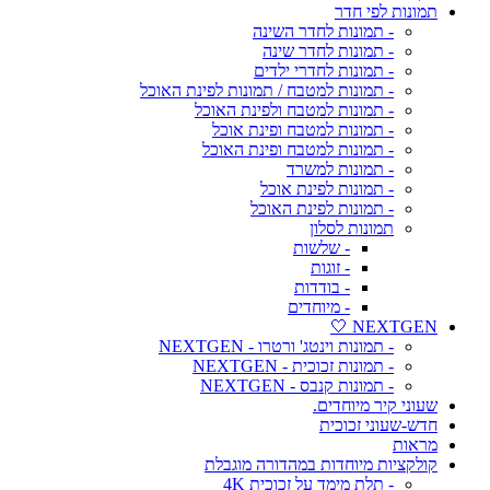
תמונות לפי חדר
- תמונות לחדר השינה
- תמונות לחדר שינה
- תמונות לחדרי ילדים
- תמונות למטבח / תמונות לפינת האוכל
- תמונות למטבח ולפינת האוכל
- תמונות למטבח ופינת אוכל
- תמונות למטבח ופינת האוכל
- תמונות למשרד
- תמונות לפינת אוכל
- תמונות לפינת האוכל
תמונות לסלון
- שלשות
- זוגות
- בודדות
- מיוחדים
NEXTGEN 🤍
- תמונות וינטג' ורטרו - NEXTGEN
- תמונות זכוכית - NEXTGEN
- תמונות קנבס - NEXTGEN
שעוני קיר מיוחדים.
חדש-שעוני זכוכית
מראות
קולקציות מיוחדות במהדורה מוגבלת
- תלת מימד על זכוכית 4K