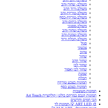
משולב- שחור-זהב
משולב-ורוד וזהב
משולב-טורקיז-זהב
משולב-טורקיז-כסף
משולב-כתום-זהב
משולב-ססגוני
משולב-שחור-זהב
משולב-שמנת-זהב
משולב-תכלת ורוד
סגול
צבעוני
צהוב
שחור
שחור וזהב
שחור לבן
שחור לבן ואפור
שמנת
תכלת
תמונות בצבע טורקיז
תמונות בצבע כסף
תמונות מעוצבות
תמונות קנבס במרקם בולט | קולקציית Art Touch
הכי חמים וחדשים
🎨 ART LED 💡-תמונות לד