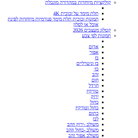
קולקציות מיוחדות במהדורה מוגבלת
תלת מימד על זכוכית 4K
תמונות זכוכית תלת מימד פנורמיות מיוחדות לפינת
אוכל או לסלון
קטלוג מעצבים 2026
תמונות לפי צבע
אדום
אפור
בז
בז וניטרליים
בז׳
זהב
חום
חרדל
טורקיז
ירוק
כחול
כחול וטורקיז
כתום
לבן
משולב -ירוק וזהב
משולב -כחול וזהב
משולב אפור זהב