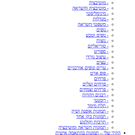
- מוטיבציה
- מוטיבציה והשראה
- מינימליסטי
- מנדלות
- משפטי השראה
- נופים
- נופים וטבע
- נוצות
- סוריאליזם
- ספורט
- עיצוב נורדי
- עצים
- ערים ונופים אורבניים
- פופ ארט
- פרחים
- פרחים ועלים
- פרחים וצמחים
- רבנים ויהדות
- רומנטי
- תלת מימד
- תמונות אופנה ושיק
- תמונות בקו אחד
- תרבות וקולנוע
- תמונות השראה ומוטיבציה
הקיר שלי – תמונות בהתאמה אישית