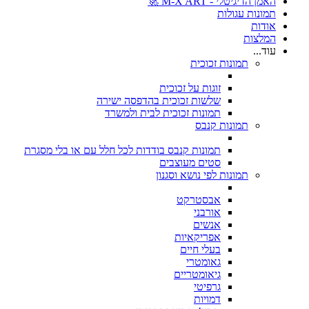
האמן הדיגיטלי - M-X ART 🚀
תמונות עגולות
אודות
המלצות
עוד...
תמונות זכוכית
זוגות על זכוכית
שלשות זכוכית בהדפסה ישירה
תמונות זכוכית לבית ולמשרד
תמונות קנבס
תמונות קנבס בודדות לכל חלל עם או בלי מסגרת
סטים מעוצבים
תמונות לפי נושא וסגנון
אבסטרקט
אורבני
אנשים
אפריקאיות
בעלי חיים
גאומטרי
גיאומטריים
גרפיטי
דמויות