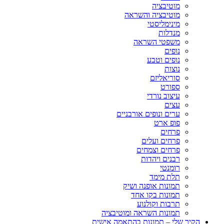
מוטיבציה
מוטיבציה והשראה
מינימליסטי
מנדלות
משפטי השראה
נופים
נופים וטבע
נוצות
סוריאליזם
ספורט
עיצוב נורדי
עצים
ערים ונופים אורבניים
פופ ארט
פרחים
פרחים ועלים
פרחים וצמחים
רבנים ויהדות
רומנטי
תלת מימד
תמונות אופנה ושיק
תמונות בקו אחד
תרבות וקולנוע
תמונות השראה ומוטיבציה
הקיר שלי – תמונות בהתאמה אישית