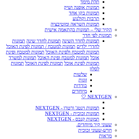
תלת מימד
תמונות אופנה ושיק
תמונות בקו אחד
תרבות וקולנוע
תמונות השראה ומוטיבציה
הקיר שלי – תמונות בהתאמה אישית
תמונות לפי חדר
תמונות לחדר השינה
תמונות לחדר שינה
תמונות
לחדרי ילדים
תמונות למטבח / תמונות לפינת האוכל
תמונות למטבח ולפינת האוכל
תמונות למטבח ופינת
אוכל
תמונות למטבח ופינת האוכל
תמונות למשרד
תמונות לפינת אוכל
תמונות לפינת האוכל
תמונות
לסלון
שלשות
זוגות
בודדות
מיוחדים
NEXTGEN 🤍
תמונות וינטג' ורטרו - NEXTGEN
תמונות זכוכית - NEXTGEN
תמונות קנבס - NEXTGEN
שעוני קיר מיוחדים.
חדש-שעוני זכוכית
מראות