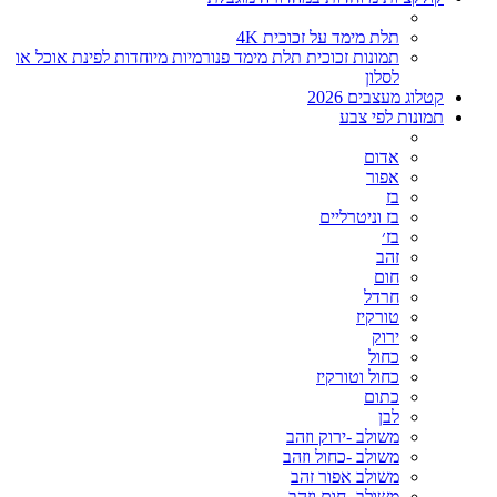
תלת מימד על זכוכית 4K
תמונות זכוכית תלת מימד פנורמיות מיוחדות לפינת אוכל או
לסלון
קטלוג מעצבים 2026
תמונות לפי צבע
אדום
אפור
בז
בז וניטרליים
בז׳
זהב
חום
חרדל
טורקיז
ירוק
כחול
כחול וטורקיז
כתום
לבן
משולב -ירוק וזהב
משולב -כחול וזהב
משולב אפור זהב
משולב- חום וזהב