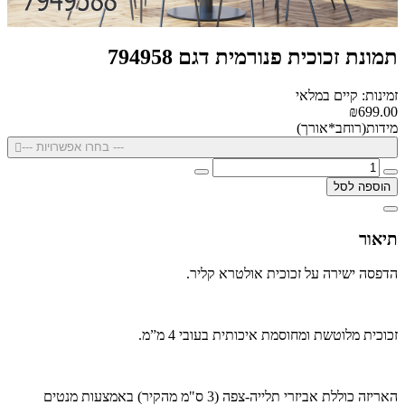
תמונת זכוכית פנורמית דגם 794958
זמינות: קיים במלאי
₪699.00
מידות(רוחב*אורך)
--- בחרו אפשרויות ---
הוספה לסל
תיאור
הדפסה ישירה על זכוכית אולטרא קליר.
זכוכית מלוטשת ומחוסמת איכותית בעובי 4 מ”מ.
האריזה כוללת אביזרי תלייה-צפה (3 ס"מ מהקיר) באמצעות מנטים