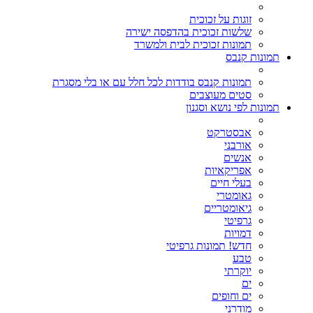
זוגות על זכוכית
שלשות זכוכית בהדפסה ישירה
תמונות זכוכית לבית ולמשרד
תמונות קנבס
תמונות קנבס בודדות לכל חלל עם או בלי מסגרת
סטים מעוצבים
תמונות לפי נושא וסגנון
אבסטרקט
אורבני
אנשים
אפריקאיות
בעלי חיים
גאומטרי
גיאומטריים
גרפיטי
דמויות
חדש! תמונות גרפיטי
טבע
יוקרתי
ים
ים וחופים
מודרני