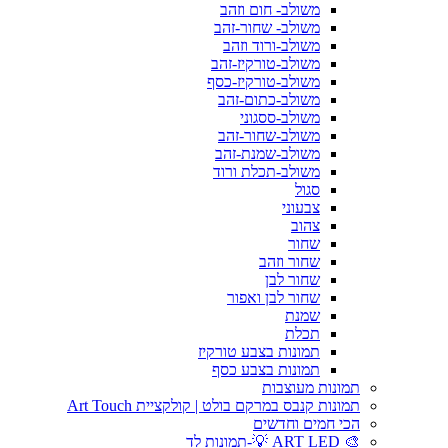
משולב- חום וזהב
משולב- שחור-זהב
משולב-ורוד וזהב
משולב-טורקיז-זהב
משולב-טורקיז-כסף
משולב-כתום-זהב
משולב-ססגוני
משולב-שחור-זהב
משולב-שמנת-זהב
משולב-תכלת ורוד
סגול
צבעוני
צהוב
שחור
שחור וזהב
שחור לבן
שחור לבן ואפור
שמנת
תכלת
תמונות בצבע טורקיז
תמונות בצבע כסף
תמונות מעוצבות
תמונות קנבס במרקם בולט | קולקציית Art Touch
הכי חמים וחדשים
🎨 ART LED 💡-תמונות לד