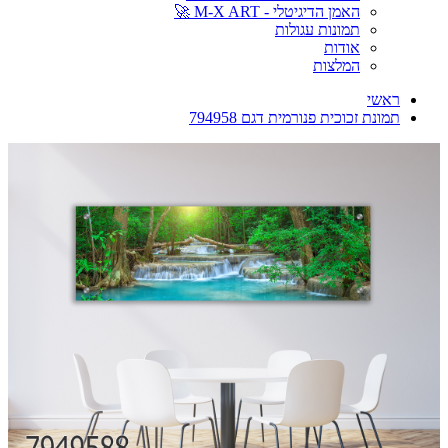
האמן הדיגיטלי - M-X ART 🚀
תמונות עגולות
אודות
המלצות
ראשי
תמונת זכוכית פנורמית דגם 794958