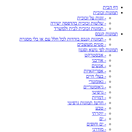
דף הבית
תמונות זכוכית
- זוגות על זכוכית
- שלשות זכוכית בהדפסה ישירה
- תמונות זכוכית לבית ולמשרד
תמונות קנבס
- תמונות קנבס בודדות לכל חלל עם או בלי מסגרת
- סטים מעוצבים
תמונות לפי נושא וסגנון
- אבסטרקט
- אורבני
- אנשים
- אפריקאיות
- בעלי חיים
- גאומטרי
- גיאומטריים
- גרפיטי
- דמויות
- חדש! תמונות גרפיטי
- טבע
- יוקרתי
- ים
- ים וחופים
- מודרני