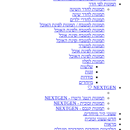
תמונות לפי חדר
תמונות לחדר השינה
תמונות לחדר שינה
תמונות לחדרי ילדים
תמונות למטבח / תמונות לפינת האוכל
תמונות למטבח ולפינת האוכל
תמונות למטבח ופינת אוכל
תמונות למטבח ופינת האוכל
תמונות למשרד
תמונות לפינת אוכל
תמונות לפינת האוכל
תמונות לסלון
שלשות
זוגות
בודדות
מיוחדים
NEXTGEN 🤍
תמונות וינטג' ורטרו - NEXTGEN
תמונות זכוכית - NEXTGEN
תמונות קנבס - NEXTGEN
שעוני קיר מיוחדים.
חדש-שעוני זכוכית
מראות
קולקציות מיוחדות במהדורה מוגבלת