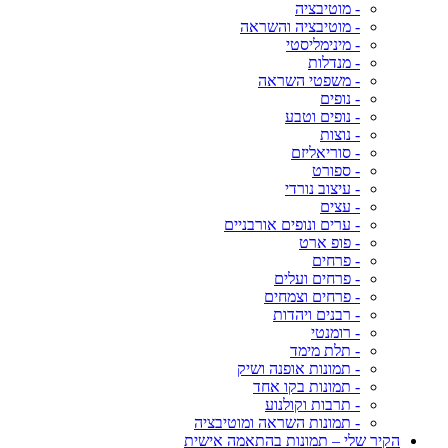
- מוטיבציה
- מוטיבציה והשראה
- מינימליסטי
- מנדלות
- משפטי השראה
- נופים
- נופים וטבע
- נוצות
- סוריאליזם
- ספורט
- עיצוב נורדי
- עצים
- ערים ונופים אורבניים
- פופ ארט
- פרחים
- פרחים ועלים
- פרחים וצמחים
- רבנים ויהדות
- רומנטי
- תלת מימד
- תמונות אופנה ושיק
- תמונות בקו אחד
- תרבות וקולנוע
- תמונות השראה ומוטיבציה
הקיר שלי – תמונות בהתאמה אישית