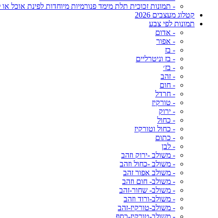
- תמונות זכוכית תלת מימד פנורמיות מיוחדות לפינת אוכל או ל
קטלוג מעצבים 2026
תמונות לפי צבע
- אדום
- אפור
- בז
- בז וניטרליים
- בז׳
- זהב
- חום
- חרדל
- טורקיז
- ירוק
- כחול
- כחול וטורקיז
- כתום
- לבן
- משולב -ירוק וזהב
- משולב -כחול וזהב
- משולב אפור זהב
- משולב- חום וזהב
- משולב- שחור-זהב
- משולב-ורוד וזהב
- משולב-טורקיז-זהב
- משולב-טורקיז-כסף