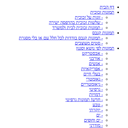
דף הבית
תמונות זכוכית
- זוגות על זכוכית
- שלשות זכוכית בהדפסה ישירה
- תמונות זכוכית לבית ולמשרד
תמונות קנבס
- תמונות קנבס בודדות לכל חלל עם או בלי מסגרת
- סטים מעוצבים
תמונות לפי נושא וסגנון
- אבסטרקט
- אורבני
- אנשים
- אפריקאיות
- בעלי חיים
- גאומטרי
- גיאומטריים
- גרפיטי
- דמויות
- חדש! תמונות גרפיטי
- טבע
- יוקרתי
- ים
- ים וחופים
- מודרני