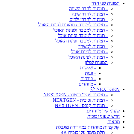
תמונות לפי חדר
- תמונות לחדר השינה
- תמונות לחדר שינה
- תמונות לחדרי ילדים
- תמונות למטבח / תמונות לפינת האוכל
- תמונות למטבח ולפינת האוכל
- תמונות למטבח ופינת אוכל
- תמונות למטבח ופינת האוכל
- תמונות למשרד
- תמונות לפינת אוכל
- תמונות לפינת האוכל
תמונות לסלון
- שלשות
- זוגות
- בודדות
- מיוחדים
NEXTGEN 🤍
- תמונות וינטג' ורטרו - NEXTGEN
- תמונות זכוכית - NEXTGEN
- תמונות קנבס - NEXTGEN
שעוני קיר מיוחדים.
חדש-שעוני זכוכית
מראות
קולקציות מיוחדות במהדורה מוגבלת
- תלת מימד על זכוכית 4K