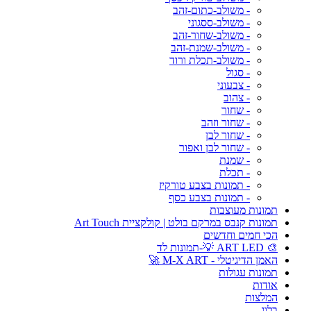
- משולב-כתום-זהב
- משולב-ססגוני
- משולב-שחור-זהב
- משולב-שמנת-זהב
- משולב-תכלת ורוד
- סגול
- צבעוני
- צהוב
- שחור
- שחור וזהב
- שחור לבן
- שחור לבן ואפור
- שמנת
- תכלת
- תמונות בצבע טורקיז
- תמונות בצבע כסף
תמונות מעוצבות
תמונות קנבס במרקם בולט | קולקציית Art Touch
הכי חמים וחדשים
🎨 ART LED 💡-תמונות לד
האמן הדיגיטלי - M-X ART 🚀
תמונות עגולות
אודות
המלצות
בלוג