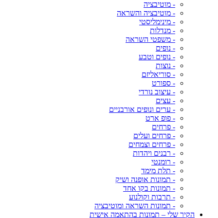
- מוטיבציה
- מוטיבציה והשראה
- מינימליסטי
- מנדלות
- משפטי השראה
- נופים
- נופים וטבע
- נוצות
- סוריאליזם
- ספורט
- עיצוב נורדי
- עצים
- ערים ונופים אורבניים
- פופ ארט
- פרחים
- פרחים ועלים
- פרחים וצמחים
- רבנים ויהדות
- רומנטי
- תלת מימד
- תמונות אופנה ושיק
- תמונות בקו אחד
- תרבות וקולנוע
- תמונות השראה ומוטיבציה
הקיר שלי – תמונות בהתאמה אישית