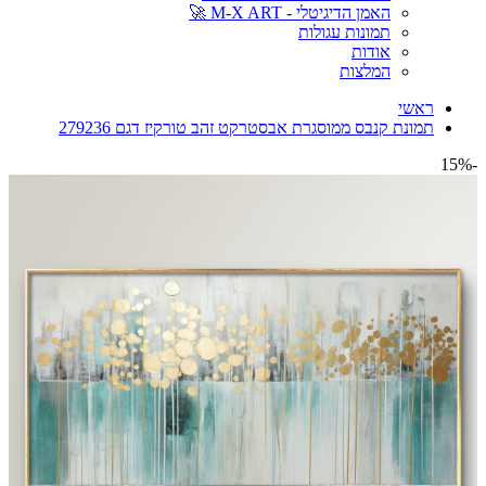
האמן הדיגיטלי - M-X ART 🚀
תמונות עגולות
אודות
המלצות
ראשי
תמונת קנבס ממוסגרת אבסטרקט זהב טורקיז דגם 279236
-15%