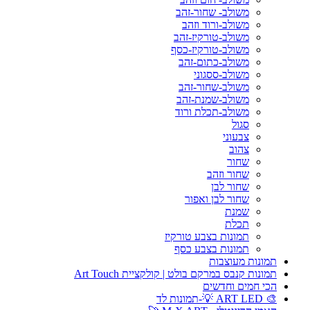
משולב- שחור-זהב
משולב-ורוד וזהב
משולב-טורקיז-זהב
משולב-טורקיז-כסף
משולב-כתום-זהב
משולב-ססגוני
משולב-שחור-זהב
משולב-שמנת-זהב
משולב-תכלת ורוד
סגול
צבעוני
צהוב
שחור
שחור וזהב
שחור לבן
שחור לבן ואפור
שמנת
תכלת
תמונות בצבע טורקיז
תמונות בצבע כסף
תמונות מעוצבות
תמונות קנבס במרקם בולט | קולקציית Art Touch
הכי חמים וחדשים
🎨 ART LED 💡-תמונות לד