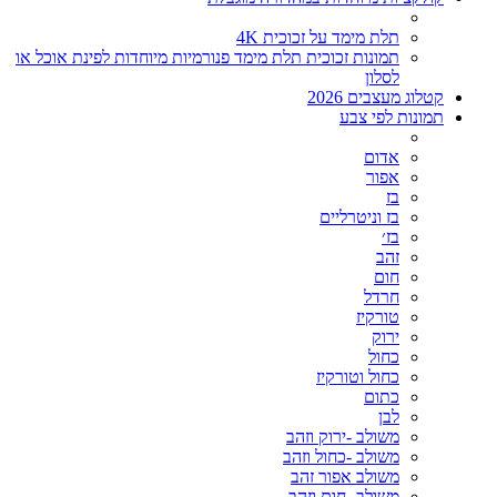
תלת מימד על זכוכית 4K
תמונות זכוכית תלת מימד פנורמיות מיוחדות לפינת אוכל או
לסלון
קטלוג מעצבים 2026
תמונות לפי צבע
אדום
אפור
בז
בז וניטרליים
בז׳
זהב
חום
חרדל
טורקיז
ירוק
כחול
כחול וטורקיז
כתום
לבן
משולב -ירוק וזהב
משולב -כחול וזהב
משולב אפור זהב
משולב- חום וזהב