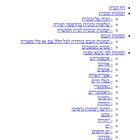
דף הבית
תמונות זכוכית
- זוגות על זכוכית
- שלשות זכוכית בהדפסה ישירה
- תמונות זכוכית לבית ולמשרד
תמונות קנבס
- תמונות קנבס בודדות לכל חלל עם או בלי מסגרת
- סטים מעוצבים
תמונות לפי נושא וסגנון
- אבסטרקט
- אורבני
- אנשים
- אפריקאיות
- בעלי חיים
- גאומטרי
- גיאומטריים
- גרפיטי
- דמויות
- חדש! תמונות גרפיטי
- טבע
- יוקרתי
- ים
- ים וחופים
- מודרני