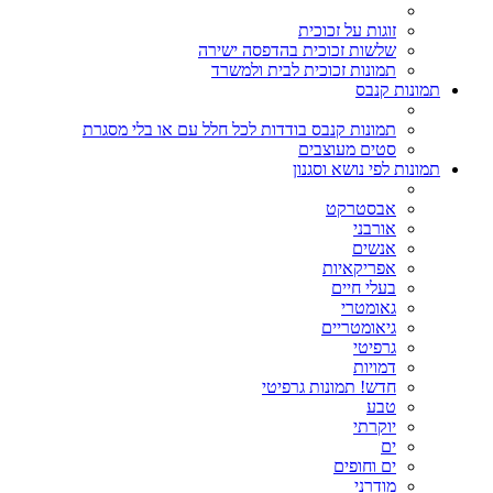
זוגות על זכוכית
שלשות זכוכית בהדפסה ישירה
תמונות זכוכית לבית ולמשרד
תמונות קנבס
תמונות קנבס בודדות לכל חלל עם או בלי מסגרת
סטים מעוצבים
תמונות לפי נושא וסגנון
אבסטרקט
אורבני
אנשים
אפריקאיות
בעלי חיים
גאומטרי
גיאומטריים
גרפיטי
דמויות
חדש! תמונות גרפיטי
טבע
יוקרתי
ים
ים וחופים
מודרני