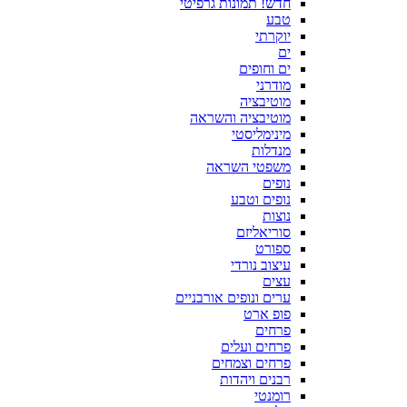
חדש! תמונות גרפיטי
טבע
יוקרתי
ים
ים וחופים
מודרני
מוטיבציה
מוטיבציה והשראה
מינימליסטי
מנדלות
משפטי השראה
נופים
נופים וטבע
נוצות
סוריאליזם
ספורט
עיצוב נורדי
עצים
ערים ונופים אורבניים
פופ ארט
פרחים
פרחים ועלים
פרחים וצמחים
רבנים ויהדות
רומנטי