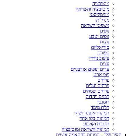
מוטיבציה
מוטיבציה והשראה
מינימליסטי
מנדלות
משפטי השראה
נופים
נופים וטבע
נוצות
סוריאליזם
ספורט
עיצוב נורדי
עצים
ערים ונופים אורבניים
פופ ארט
פרחים
פרחים ועלים
פרחים וצמחים
רבנים ויהדות
רומנטי
תלת מימד
תמונות אופנה ושיק
תמונות בקו אחד
תרבות וקולנוע
תמונות השראה ומוטיבציה
הקיר שלי – תמונות בהתאמה אישית