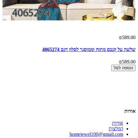
00
₪589.00
שלשה על קנבס מתוח וממוסגר לסלון דגם 4065274
ים
00
₪589.00
הוספה לסל
אודות
אודות
המלצות
homejewel100@gmail.com