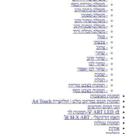
- משולב-טורקיז-כסף
- משולב-כתום-זהב
- משולב-ססגוני
- משולב-שחור-זהב
- משולב-שמנת-זהב
- משולב-תכלת ורוד
- סגול
- צבעוני
- צהוב
- שחור
- שחור וזהב
- שחור לבן
- שחור לבן ואפור
- שמנת
- תכלת
- תמונות בצבע טורקיז
- תמונות בצבע כסף
תמונות מעוצבות
תמונות קנבס במרקם בולט | קולקציית Art Touch
הכי חמים וחדשים
🎨 ART LED 💡-תמונות לד
האמן הדיגיטלי - M-X ART 🚀
תמונות עגולות
אודות
המלצות