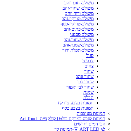
משולב- חום וזהב
משולב- שחור-זהב
משולב-ורוד וזהב
משולב-טורקיז-זהב
משולב-טורקיז-כסף
משולב-כתום-זהב
משולב-ססגוני
משולב-שחור-זהב
משולב-שמנת-זהב
משולב-תכלת ורוד
סגול
צבעוני
צהוב
שחור
שחור וזהב
שחור לבן
שחור לבן ואפור
שמנת
תכלת
תמונות בצבע טורקיז
תמונות בצבע כסף
תמונות מעוצבות
תמונות קנבס במרקם בולט | קולקציית Art Touch
הכי חמים וחדשים
🎨 ART LED 💡-תמונות לד