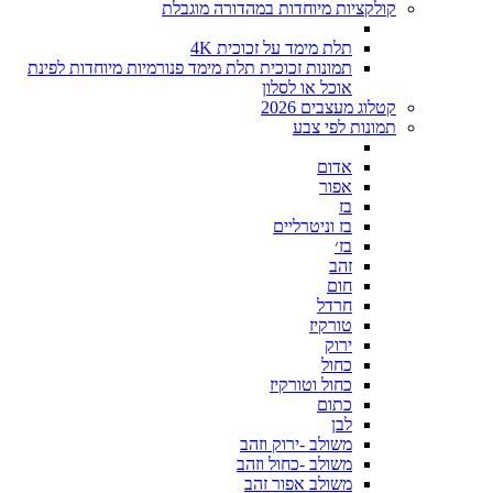
קולקציות מיוחדות במהדורה מוגבלת
תלת מימד על זכוכית 4K
תמונות זכוכית תלת מימד פנורמיות מיוחדות לפינת
אוכל או לסלון
קטלוג מעצבים 2026
תמונות לפי צבע
אדום
אפור
בז
בז וניטרליים
בז׳
זהב
חום
חרדל
טורקיז
ירוק
כחול
כחול וטורקיז
כתום
לבן
משולב -ירוק וזהב
משולב -כחול וזהב
משולב אפור זהב