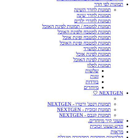
תמונות לפי חדר
תמונות לחדר השינה
תמונות לחדר שינה
תמונות לחדרי ילדים
תמונות למטבח / תמונות לפינת האוכל
תמונות למטבח ולפינת האוכל
תמונות למטבח ופינת אוכל
תמונות למטבח ופינת האוכל
תמונות למשרד
תמונות לפינת אוכל
תמונות לפינת האוכל
תמונות לסלון
שלשות
זוגות
בודדות
מיוחדים
NEXTGEN 🤍
תמונות וינטג' ורטרו - NEXTGEN
תמונות זכוכית - NEXTGEN
תמונות קנבס - NEXTGEN
שעוני קיר מיוחדים.
חדש-שעוני זכוכית
מראות
קולקציות מיוחדות במהדורה מוגבלת