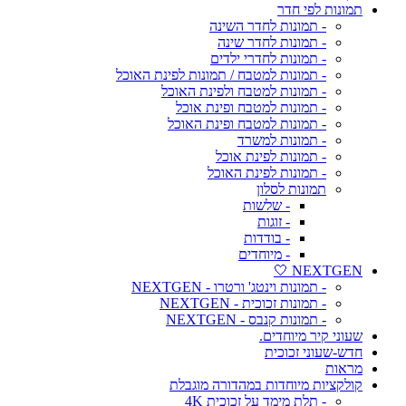
תמונות לפי חדר
- תמונות לחדר השינה
- תמונות לחדר שינה
- תמונות לחדרי ילדים
- תמונות למטבח / תמונות לפינת האוכל
- תמונות למטבח ולפינת האוכל
- תמונות למטבח ופינת אוכל
- תמונות למטבח ופינת האוכל
- תמונות למשרד
- תמונות לפינת אוכל
- תמונות לפינת האוכל
תמונות לסלון
- שלשות
- זוגות
- בודדות
- מיוחדים
NEXTGEN 🤍
- תמונות וינטג' ורטרו - NEXTGEN
- תמונות זכוכית - NEXTGEN
- תמונות קנבס - NEXTGEN
שעוני קיר מיוחדים.
חדש-שעוני זכוכית
מראות
קולקציות מיוחדות במהדורה מוגבלת
- תלת מימד על זכוכית 4K