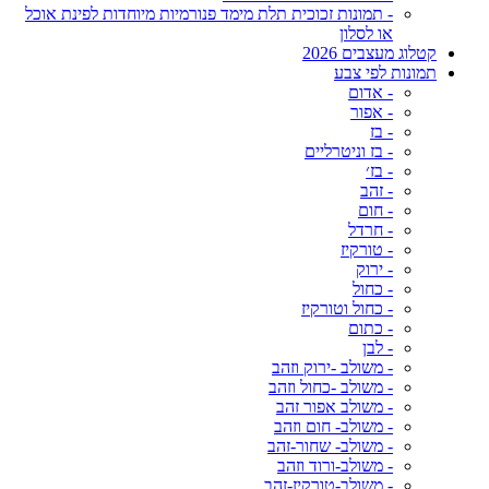
- תמונות זכוכית תלת מימד פנורמיות מיוחדות לפינת אוכל
או לסלון
קטלוג מעצבים 2026
תמונות לפי צבע
- אדום
- אפור
- בז
- בז וניטרליים
- בז׳
- זהב
- חום
- חרדל
- טורקיז
- ירוק
- כחול
- כחול וטורקיז
- כתום
- לבן
- משולב -ירוק וזהב
- משולב -כחול וזהב
- משולב אפור זהב
- משולב- חום וזהב
- משולב- שחור-זהב
- משולב-ורוד וזהב
- משולב-טורקיז-זהב