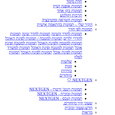
תלת מימד
תמונות אופנה ושיק
תמונות בקו אחד
תרבות וקולנוע
תמונות השראה ומוטיבציה
הקיר שלי – תמונות בהתאמה אישית
תמונות לפי חדר
תמונות לחדר השינה
תמונות לחדר שינה
תמונות
לחדרי ילדים
תמונות למטבח / תמונות לפינת האוכל
תמונות למטבח ולפינת האוכל
תמונות למטבח ופינת
אוכל
תמונות למטבח ופינת האוכל
תמונות למשרד
תמונות לפינת אוכל
תמונות לפינת האוכל
תמונות
לסלון
שלשות
זוגות
בודדות
מיוחדים
NEXTGEN 🤍
תמונות וינטג' ורטרו - NEXTGEN
תמונות זכוכית - NEXTGEN
תמונות קנבס - NEXTGEN
שעוני קיר מיוחדים.
חדש-שעוני זכוכית
מראות