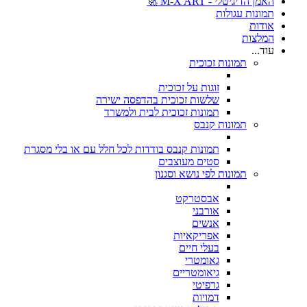
האמן הדיגיטלי - M-X ART 🚀
תמונות עגולות
אודות
המלצות
עוד...
תמונות זכוכית
זוגות על זכוכית
שלשות זכוכית בהדפסה ישירה
תמונות זכוכית לבית ולמשרד
תמונות קנבס
תמונות קנבס בודדות לכל חלל עם או בלי מסגרת
סטים מעוצבים
תמונות לפי נושא וסגנון
אבסטרקט
אורבני
אנשים
אפריקאיות
בעלי חיים
גאומטרי
גיאומטריים
גרפיטי
דמויות