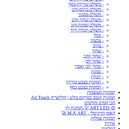
- משולב-טורקיז-כסף
- משולב-כתום-זהב
- משולב-ססגוני
- משולב-שחור-זהב
- משולב-שמנת-זהב
- משולב-תכלת ורוד
- סגול
- צבעוני
- צהוב
- שחור
- שחור וזהב
- שחור לבן
- שחור לבן ואפור
- שמנת
- תכלת
- תמונות בצבע טורקיז
- תמונות בצבע כסף
תמונות מעוצבות
תמונות קנבס במרקם בולט | קולקציית Art Touch
הכי חמים וחדשים
🎨 ART LED 💡-תמונות לד
האמן הדיגיטלי - M-X ART 🚀
תמונות עגולות
אודות
המלצות