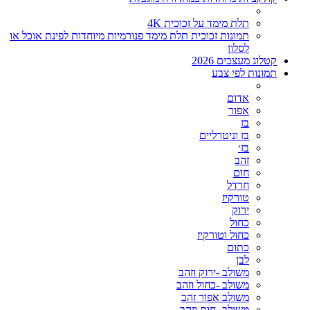
תלת מימד על זכוכית 4K
תמונות זכוכית תלת מימד פנורמיות מיוחדות לפינת אוכל או
לסלון
קטלוג מעצבים 2026
תמונות לפי צבע
אדום
אפור
בז
בז וניטרליים
בז׳
זהב
חום
חרדל
טורקיז
ירוק
כחול
כחול וטורקיז
כתום
לבן
משולב -ירוק וזהב
משולב -כחול וזהב
משולב אפור זהב
משולב- חום וזהב