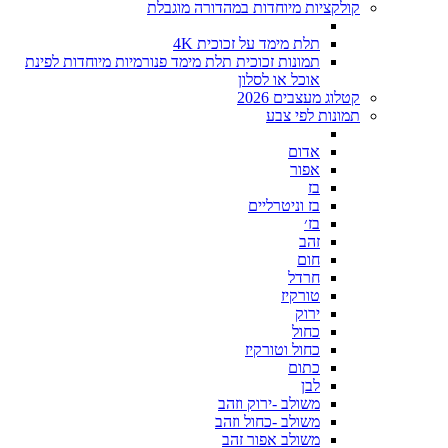
קולקציות מיוחדות במהדורה מוגבלת
תלת מימד על זכוכית 4K
תמונות זכוכית תלת מימד פנורמיות מיוחדות לפינת
אוכל או לסלון
קטלוג מעצבים 2026
תמונות לפי צבע
אדום
אפור
בז
בז וניטרליים
בז׳
זהב
חום
חרדל
טורקיז
ירוק
כחול
כחול וטורקיז
כתום
לבן
משולב -ירוק וזהב
משולב -כחול וזהב
משולב אפור זהב