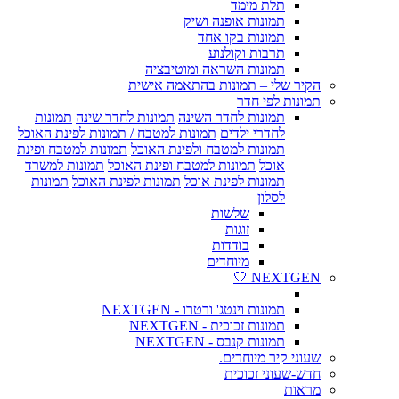
תלת מימד
תמונות אופנה ושיק
תמונות בקו אחד
תרבות וקולנוע
תמונות השראה ומוטיבציה
הקיר שלי – תמונות בהתאמה אישית
תמונות לפי חדר
תמונות לחדר השינה
תמונות לחדר שינה
תמונות
לחדרי ילדים
תמונות למטבח / תמונות לפינת האוכל
תמונות למטבח ולפינת האוכל
תמונות למטבח ופינת
אוכל
תמונות למטבח ופינת האוכל
תמונות למשרד
תמונות לפינת אוכל
תמונות לפינת האוכל
תמונות
לסלון
שלשות
זוגות
בודדות
מיוחדים
NEXTGEN 🤍
תמונות וינטג' ורטרו - NEXTGEN
תמונות זכוכית - NEXTGEN
תמונות קנבס - NEXTGEN
שעוני קיר מיוחדים.
חדש-שעוני זכוכית
מראות