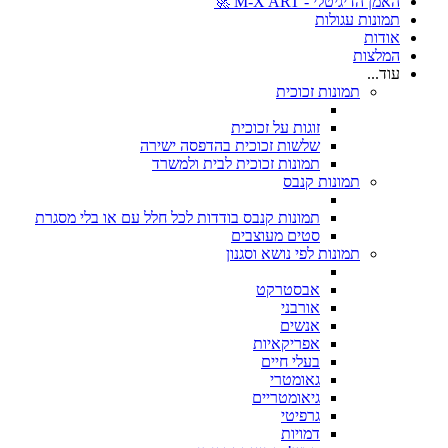
האמן הדיגיטלי - M-X ART 🚀
תמונות עגולות
אודות
המלצות
עוד...
תמונות זכוכית
זוגות על זכוכית
שלשות זכוכית בהדפסה ישירה
תמונות זכוכית לבית ולמשרד
תמונות קנבס
תמונות קנבס בודדות לכל חלל עם או בלי מסגרת
סטים מעוצבים
תמונות לפי נושא וסגנון
אבסטרקט
אורבני
אנשים
אפריקאיות
בעלי חיים
גאומטרי
גיאומטריים
גרפיטי
דמויות