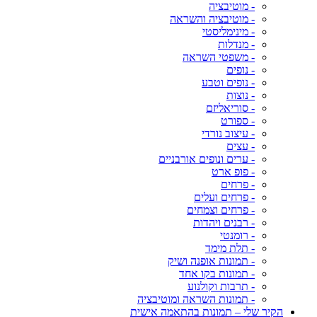
- מוטיבציה
- מוטיבציה והשראה
- מינימליסטי
- מנדלות
- משפטי השראה
- נופים
- נופים וטבע
- נוצות
- סוריאליזם
- ספורט
- עיצוב נורדי
- עצים
- ערים ונופים אורבניים
- פופ ארט
- פרחים
- פרחים ועלים
- פרחים וצמחים
- רבנים ויהדות
- רומנטי
- תלת מימד
- תמונות אופנה ושיק
- תמונות בקו אחד
- תרבות וקולנוע
- תמונות השראה ומוטיבציה
הקיר שלי – תמונות בהתאמה אישית