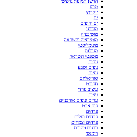
חדש! תמונות גרפיטי
טבע
יוקרתי
ים
ים וחופים
מודרני
מוטיבציה
מוטיבציה והשראה
מינימליסטי
מנדלות
משפטי השראה
נופים
נופים וטבע
נוצות
סוריאליזם
ספורט
עיצוב נורדי
עצים
ערים ונופים אורבניים
פופ ארט
פרחים
פרחים ועלים
פרחים וצמחים
רבנים ויהדות
רומנטי