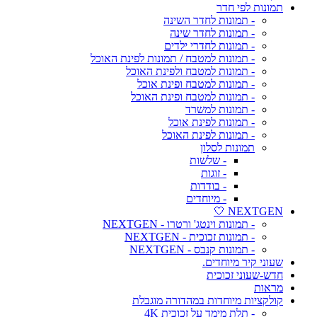
תמונות לפי חדר
- תמונות לחדר השינה
- תמונות לחדר שינה
- תמונות לחדרי ילדים
- תמונות למטבח / תמונות לפינת האוכל
- תמונות למטבח ולפינת האוכל
- תמונות למטבח ופינת אוכל
- תמונות למטבח ופינת האוכל
- תמונות למשרד
- תמונות לפינת אוכל
- תמונות לפינת האוכל
תמונות לסלון
- שלשות
- זוגות
- בודדות
- מיוחדים
NEXTGEN 🤍
- תמונות וינטג' ורטרו - NEXTGEN
- תמונות זכוכית - NEXTGEN
- תמונות קנבס - NEXTGEN
שעוני קיר מיוחדים.
חדש-שעוני זכוכית
מראות
קולקציות מיוחדות במהדורה מוגבלת
- תלת מימד על זכוכית 4K