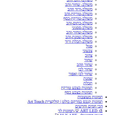
משולב- שחור-זהב
משולב-ורוד וזהב
משולב-טורקיז-זהב
משולב-טורקיז-כסף
משולב-כתום-זהב
משולב-ססגוני
משולב-שחור-זהב
משולב-שמנת-זהב
משולב-תכלת ורוד
סגול
צבעוני
צהוב
שחור
שחור וזהב
שחור לבן
שחור לבן ואפור
שמנת
תכלת
תמונות בצבע טורקיז
תמונות בצבע כסף
תמונות מעוצבות
תמונות קנבס במרקם בולט | קולקציית Art Touch
הכי חמים וחדשים
🎨 ART LED 💡-תמונות לד