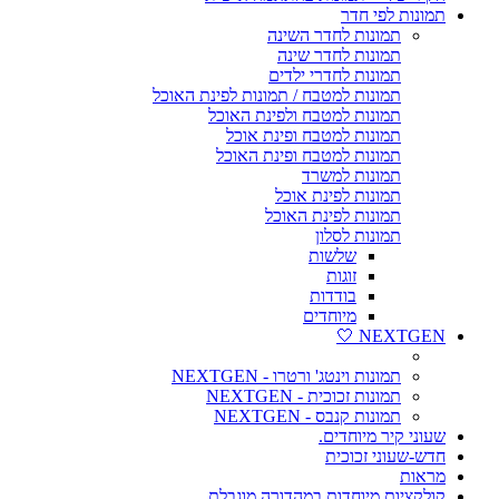
תמונות לפי חדר
תמונות לחדר השינה
תמונות לחדר שינה
תמונות לחדרי ילדים
תמונות למטבח / תמונות לפינת האוכל
תמונות למטבח ולפינת האוכל
תמונות למטבח ופינת אוכל
תמונות למטבח ופינת האוכל
תמונות למשרד
תמונות לפינת אוכל
תמונות לפינת האוכל
תמונות לסלון
שלשות
זוגות
בודדות
מיוחדים
NEXTGEN 🤍
תמונות וינטג' ורטרו - NEXTGEN
תמונות זכוכית - NEXTGEN
תמונות קנבס - NEXTGEN
שעוני קיר מיוחדים.
חדש-שעוני זכוכית
מראות
קולקציות מיוחדות במהדורה מוגבלת