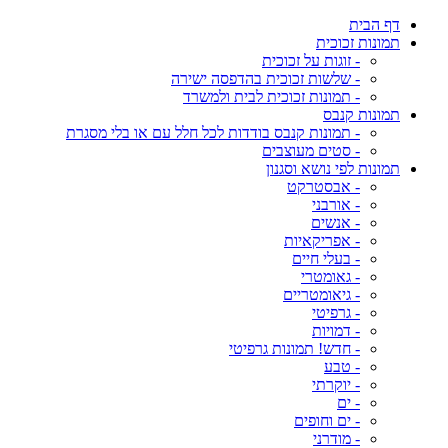
דף הבית
תמונות זכוכית
- זוגות על זכוכית
- שלשות זכוכית בהדפסה ישירה
- תמונות זכוכית לבית ולמשרד
תמונות קנבס
- תמונות קנבס בודדות לכל חלל עם או בלי מסגרת
- סטים מעוצבים
תמונות לפי נושא וסגנון
- אבסטרקט
- אורבני
- אנשים
- אפריקאיות
- בעלי חיים
- גאומטרי
- גיאומטריים
- גרפיטי
- דמויות
- חדש! תמונות גרפיטי
- טבע
- יוקרתי
- ים
- ים וחופים
- מודרני