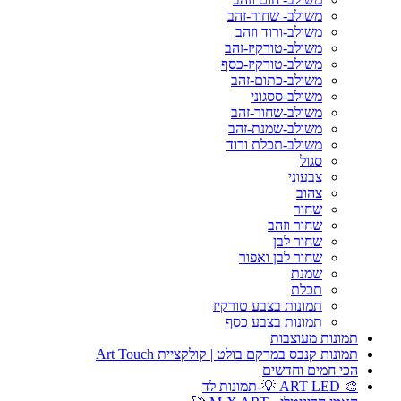
משולב- שחור-זהב
משולב-ורוד וזהב
משולב-טורקיז-זהב
משולב-טורקיז-כסף
משולב-כתום-זהב
משולב-ססגוני
משולב-שחור-זהב
משולב-שמנת-זהב
משולב-תכלת ורוד
סגול
צבעוני
צהוב
שחור
שחור וזהב
שחור לבן
שחור לבן ואפור
שמנת
תכלת
תמונות בצבע טורקיז
תמונות בצבע כסף
תמונות מעוצבות
תמונות קנבס במרקם בולט | קולקציית Art Touch
הכי חמים וחדשים
🎨 ART LED 💡-תמונות לד