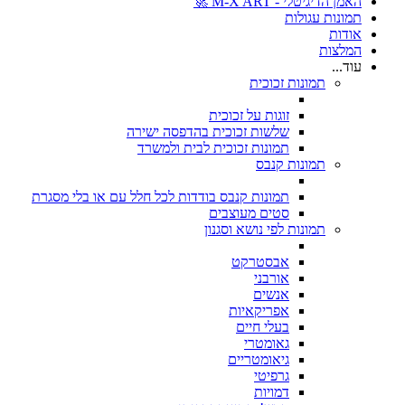
האמן הדיגיטלי - M-X ART 🚀
תמונות עגולות
אודות
המלצות
עוד...
תמונות זכוכית
זוגות על זכוכית
שלשות זכוכית בהדפסה ישירה
תמונות זכוכית לבית ולמשרד
תמונות קנבס
תמונות קנבס בודדות לכל חלל עם או בלי מסגרת
סטים מעוצבים
תמונות לפי נושא וסגנון
אבסטרקט
אורבני
אנשים
אפריקאיות
בעלי חיים
גאומטרי
גיאומטריים
גרפיטי
דמויות