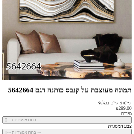
תמונה מעוצבת על קנבס כותנה דגם 5642664
זמינות: קיים במלאי
₪299.00
מידות
--- בחרו אפשרויות ---
צבע המסגרת
--- בחרו אפשרויות ---