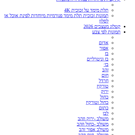
תלת מימד על זכוכית 4K
תמונות זכוכית תלת מימד פנורמיות מיוחדות לפינת אוכל או
לסלון
קטלוג מעצבים 2026
תמונות לפי צבע
אדום
אפור
בז
בז וניטרליים
בז׳
זהב
חום
חרדל
טורקיז
ירוק
כחול
כחול וטורקיז
כתום
לבן
משולב -ירוק וזהב
משולב -כחול וזהב
משולב אפור זהב
משולב- חום וזהב