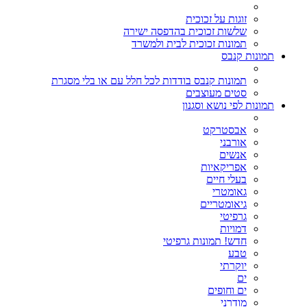
זוגות על זכוכית
שלשות זכוכית בהדפסה ישירה
תמונות זכוכית לבית ולמשרד
תמונות קנבס
תמונות קנבס בודדות לכל חלל עם או בלי מסגרת
סטים מעוצבים
תמונות לפי נושא וסגנון
אבסטרקט
אורבני
אנשים
אפריקאיות
בעלי חיים
גאומטרי
גיאומטריים
גרפיטי
דמויות
חדש! תמונות גרפיטי
טבע
יוקרתי
ים
ים וחופים
מודרני