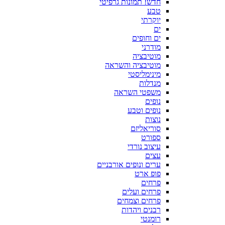
חדש! תמונות גרפיטי
טבע
יוקרתי
ים
ים וחופים
מודרני
מוטיבציה
מוטיבציה והשראה
מינימליסטי
מנדלות
משפטי השראה
נופים
נופים וטבע
נוצות
סוריאליזם
ספורט
עיצוב נורדי
עצים
ערים ונופים אורבניים
פופ ארט
פרחים
פרחים ועלים
פרחים וצמחים
רבנים ויהדות
רומנטי