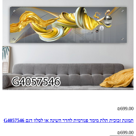
00
₪699.00
תמונת זכוכית תלת מימד פנורמית לחדר השינה או לסלון דגם G4057546
של
00
₪699.00