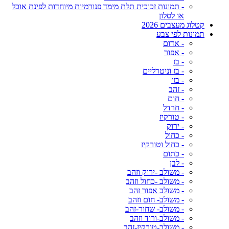
- תמונות זכוכית תלת מימד פנורמיות מיוחדות לפינת אוכל
או לסלון
קטלוג מעצבים 2026
תמונות לפי צבע
- אדום
- אפור
- בז
- בז וניטרליים
- בז׳
- זהב
- חום
- חרדל
- טורקיז
- ירוק
- כחול
- כחול וטורקיז
- כתום
- לבן
- משולב -ירוק וזהב
- משולב -כחול וזהב
- משולב אפור זהב
- משולב- חום וזהב
- משולב- שחור-זהב
- משולב-ורוד וזהב
- משולב-טורקיז-זהב