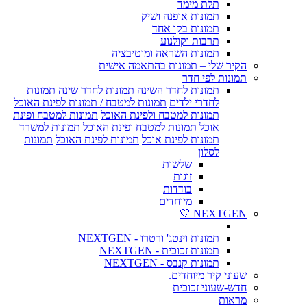
תלת מימד
תמונות אופנה ושיק
תמונות בקו אחד
תרבות וקולנוע
תמונות השראה ומוטיבציה
הקיר שלי – תמונות בהתאמה אישית
תמונות לפי חדר
תמונות לחדר השינה
תמונות לחדר שינה
תמונות
לחדרי ילדים
תמונות למטבח / תמונות לפינת האוכל
תמונות למטבח ולפינת האוכל
תמונות למטבח ופינת
אוכל
תמונות למטבח ופינת האוכל
תמונות למשרד
תמונות לפינת אוכל
תמונות לפינת האוכל
תמונות
לסלון
שלשות
זוגות
בודדות
מיוחדים
NEXTGEN 🤍
תמונות וינטג' ורטרו - NEXTGEN
תמונות זכוכית - NEXTGEN
תמונות קנבס - NEXTGEN
שעוני קיר מיוחדים.
חדש-שעוני זכוכית
מראות