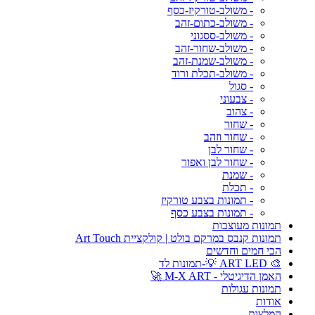
- משולב-טורקיז-כסף
- משולב-כתום-זהב
- משולב-ססגוני
- משולב-שחור-זהב
- משולב-שמנת-זהב
- משולב-תכלת ורוד
- סגול
- צבעוני
- צהוב
- שחור
- שחור וזהב
- שחור לבן
- שחור לבן ואפור
- שמנת
- תכלת
- תמונות בצבע טורקיז
- תמונות בצבע כסף
תמונות מעוצבות
תמונות קנבס במרקם בולט | קולקציית Art Touch
הכי חמים וחדשים
🎨 ART LED 💡-תמונות לד
האמן הדיגיטלי - M-X ART 🚀
תמונות עגולות
אודות
המלצות