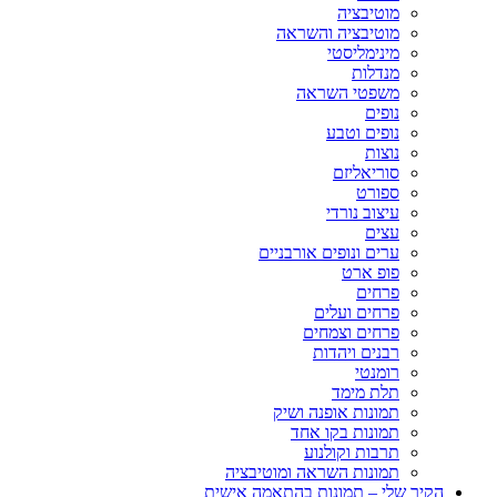
מוטיבציה
מוטיבציה והשראה
מינימליסטי
מנדלות
משפטי השראה
נופים
נופים וטבע
נוצות
סוריאליזם
ספורט
עיצוב נורדי
עצים
ערים ונופים אורבניים
פופ ארט
פרחים
פרחים ועלים
פרחים וצמחים
רבנים ויהדות
רומנטי
תלת מימד
תמונות אופנה ושיק
תמונות בקו אחד
תרבות וקולנוע
תמונות השראה ומוטיבציה
הקיר שלי – תמונות בהתאמה אישית