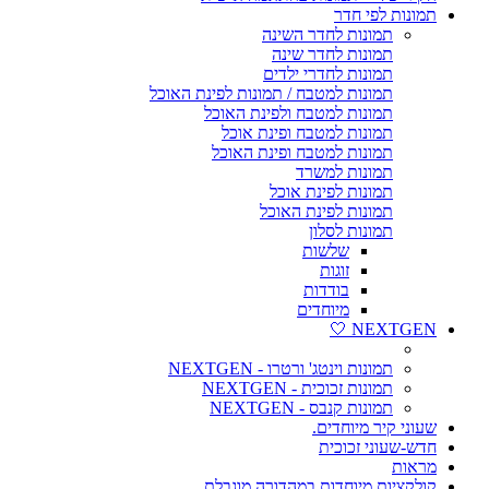
תמונות לפי חדר
תמונות לחדר השינה
תמונות לחדר שינה
תמונות לחדרי ילדים
תמונות למטבח / תמונות לפינת האוכל
תמונות למטבח ולפינת האוכל
תמונות למטבח ופינת אוכל
תמונות למטבח ופינת האוכל
תמונות למשרד
תמונות לפינת אוכל
תמונות לפינת האוכל
תמונות לסלון
שלשות
זוגות
בודדות
מיוחדים
NEXTGEN 🤍
תמונות וינטג' ורטרו - NEXTGEN
תמונות זכוכית - NEXTGEN
תמונות קנבס - NEXTGEN
שעוני קיר מיוחדים.
חדש-שעוני זכוכית
מראות
קולקציות מיוחדות במהדורה מוגבלת