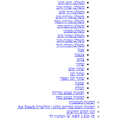
משולב- חום וזהב
משולב- שחור-זהב
משולב-ורוד וזהב
משולב-טורקיז-זהב
משולב-טורקיז-כסף
משולב-כתום-זהב
משולב-ססגוני
משולב-שחור-זהב
משולב-שמנת-זהב
משולב-תכלת ורוד
סגול
צבעוני
צהוב
שחור
שחור וזהב
שחור לבן
שחור לבן ואפור
שמנת
תכלת
תמונות בצבע טורקיז
תמונות בצבע כסף
תמונות מעוצבות
תמונות קנבס במרקם בולט | קולקציית Art Touch
הכי חמים וחדשים
🎨 ART LED 💡-תמונות לד