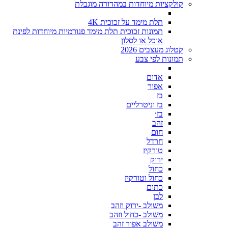
קולקציות מיוחדות במהדורה מוגבלת
תלת מימד על זכוכית 4K
תמונות זכוכית תלת מימד פנורמיות מיוחדות לפינת
אוכל או לסלון
קטלוג מעצבים 2026
תמונות לפי צבע
אדום
אפור
בז
בז וניטרליים
בז׳
זהב
חום
חרדל
טורקיז
ירוק
כחול
כחול וטורקיז
כתום
לבן
משולב -ירוק וזהב
משולב -כחול וזהב
משולב אפור זהב