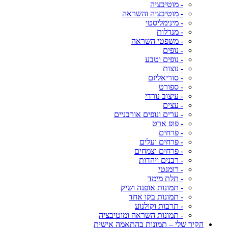
- מוטיבציה
- מוטיבציה והשראה
- מינימליסטי
- מנדלות
- משפטי השראה
- נופים
- נופים וטבע
- נוצות
- סוריאליזם
- ספורט
- עיצוב נורדי
- עצים
- ערים ונופים אורבניים
- פופ ארט
- פרחים
- פרחים ועלים
- פרחים וצמחים
- רבנים ויהדות
- רומנטי
- תלת מימד
- תמונות אופנה ושיק
- תמונות בקו אחד
- תרבות וקולנוע
- תמונות השראה ומוטיבציה
הקיר שלי – תמונות בהתאמה אישית