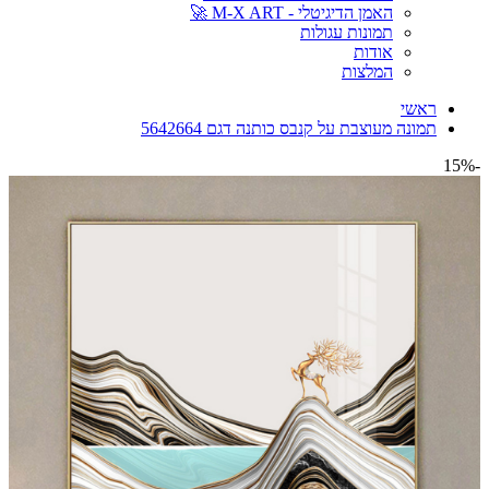
האמן הדיגיטלי - M-X ART 🚀
תמונות עגולות
אודות
המלצות
ראשי
תמונה מעוצבת על קנבס כותנה דגם 5642664
-15%