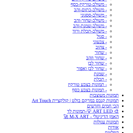
- משולב-טורקיז-כסף
- משולב-כתום-זהב
- משולב-ססגוני
- משולב-שחור-זהב
- משולב-שמנת-זהב
- משולב-תכלת ורוד
- סגול
- צבעוני
- צהוב
- שחור
- שחור וזהב
- שחור לבן
- שחור לבן ואפור
- שמנת
- תכלת
- תמונות בצבע טורקיז
- תמונות בצבע כסף
תמונות מעוצבות
תמונות קנבס במרקם בולט | קולקציית Art Touch
הכי חמים וחדשים
🎨 ART LED 💡-תמונות לד
האמן הדיגיטלי - M-X ART 🚀
תמונות עגולות
אודות
המלצות