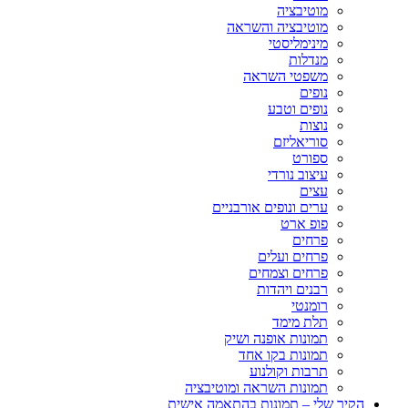
מוטיבציה
מוטיבציה והשראה
מינימליסטי
מנדלות
משפטי השראה
נופים
נופים וטבע
נוצות
סוריאליזם
ספורט
עיצוב נורדי
עצים
ערים ונופים אורבניים
פופ ארט
פרחים
פרחים ועלים
פרחים וצמחים
רבנים ויהדות
רומנטי
תלת מימד
תמונות אופנה ושיק
תמונות בקו אחד
תרבות וקולנוע
תמונות השראה ומוטיבציה
הקיר שלי – תמונות בהתאמה אישית