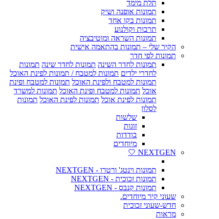
תלת מימד
תמונות אופנה ושיק
תמונות בקו אחד
תרבות וקולנוע
תמונות השראה ומוטיבציה
הקיר שלי – תמונות בהתאמה אישית
תמונות לפי חדר
תמונות לחדר השינה
תמונות לחדר שינה
תמונות
לחדרי ילדים
תמונות למטבח / תמונות לפינת האוכל
תמונות למטבח ולפינת האוכל
תמונות למטבח ופינת
אוכל
תמונות למטבח ופינת האוכל
תמונות למשרד
תמונות לפינת אוכל
תמונות לפינת האוכל
תמונות
לסלון
שלשות
זוגות
בודדות
מיוחדים
NEXTGEN 🤍
תמונות וינטג' ורטרו - NEXTGEN
תמונות זכוכית - NEXTGEN
תמונות קנבס - NEXTGEN
שעוני קיר מיוחדים.
חדש-שעוני זכוכית
מראות