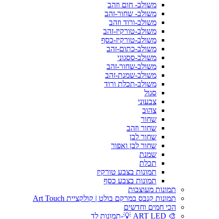
משולב- חום וזהב
משולב- שחור-זהב
משולב-ורוד וזהב
משולב-טורקיז-זהב
משולב-טורקיז-כסף
משולב-כתום-זהב
משולב-ססגוני
משולב-שחור-זהב
משולב-שמנת-זהב
משולב-תכלת ורוד
סגול
צבעוני
צהוב
שחור
שחור וזהב
שחור לבן
שחור לבן ואפור
שמנת
תכלת
תמונות בצבע טורקיז
תמונות בצבע כסף
תמונות מעוצבות
תמונות קנבס במרקם בולט | קולקציית Art Touch
הכי חמים וחדשים
🎨 ART LED 💡-תמונות לד