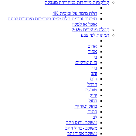
קולקציות מיוחדות במהדורה מוגבלת
תלת מימד על זכוכית 4K
תמונות זכוכית תלת מימד פנורמיות מיוחדות לפינת
אוכל או לסלון
קטלוג מעצבים 2026
תמונות לפי צבע
אדום
אפור
בז
בז וניטרליים
בז׳
זהב
חום
חרדל
טורקיז
ירוק
כחול
כחול וטורקיז
כתום
לבן
משולב -ירוק וזהב
משולב -כחול וזהב
משולב אפור זהב