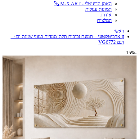
האמן הדיגיטלי - M-X ART 🚀
תמונות עגולות
אודות
המלצות
ראשי
זן ארכיטקטוני – תמונת זכוכית תלת־ממדית בגווני שמנת ובז׳ –
דגם VG6772
-15%