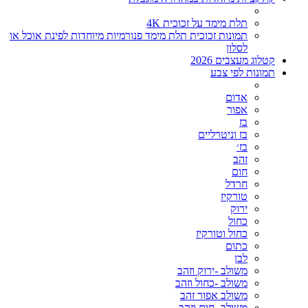
תלת מימד על זכוכית 4K
תמונות זכוכית תלת מימד פנורמיות מיוחדות לפינת אוכל או
לסלון
קטלוג מעצבים 2026
תמונות לפי צבע
אדום
אפור
בז
בז וניטרליים
בז׳
זהב
חום
חרדל
טורקיז
ירוק
כחול
כחול וטורקיז
כתום
לבן
משולב -ירוק וזהב
משולב -כחול וזהב
משולב אפור זהב
משולב- חום וזהב