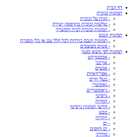
דף הבית
תמונות זכוכית
- זוגות על זכוכית
- שלשות זכוכית בהדפסה ישירה
- תמונות זכוכית לבית ולמשרד
תמונות קנבס
- תמונות קנבס בודדות לכל חלל עם או בלי מסגרת
- סטים מעוצבים
תמונות לפי נושא וסגנון
- אבסטרקט
- אורבני
- אנשים
- אפריקאיות
- בעלי חיים
- גאומטרי
- גיאומטריים
- גרפיטי
- דמויות
- חדש! תמונות גרפיטי
- טבע
- יוקרתי
- ים
- ים וחופים
- מודרני