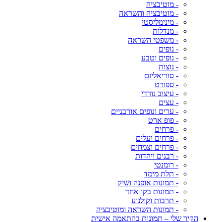
- מוטיבציה
- מוטיבציה והשראה
- מינימליסטי
- מנדלות
- משפטי השראה
- נופים
- נופים וטבע
- נוצות
- סוריאליזם
- ספורט
- עיצוב נורדי
- עצים
- ערים ונופים אורבניים
- פופ ארט
- פרחים
- פרחים ועלים
- פרחים וצמחים
- רבנים ויהדות
- רומנטי
- תלת מימד
- תמונות אופנה ושיק
- תמונות בקו אחד
- תרבות וקולנוע
- תמונות השראה ומוטיבציה
הקיר שלי – תמונות בהתאמה אישית