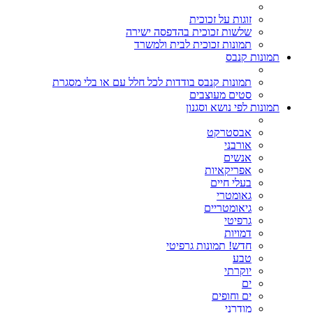
זוגות על זכוכית
שלשות זכוכית בהדפסה ישירה
תמונות זכוכית לבית ולמשרד
תמונות קנבס
תמונות קנבס בודדות לכל חלל עם או בלי מסגרת
סטים מעוצבים
תמונות לפי נושא וסגנון
אבסטרקט
אורבני
אנשים
אפריקאיות
בעלי חיים
גאומטרי
גיאומטריים
גרפיטי
דמויות
חדש! תמונות גרפיטי
טבע
יוקרתי
ים
ים וחופים
מודרני