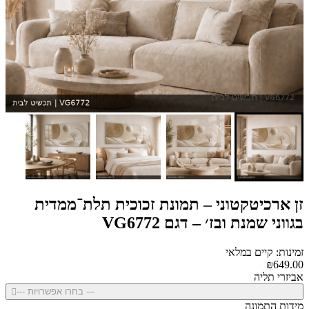
זן ארכיטקטוני – תמונת זכוכית תלת־ממדית
בגווני שמנת ובז׳ – דגם VG6772
זמינות: קיים במלאי
₪649.00
אביזרי תליה
--- בחרו אפשרויות ---
מידות התמונה