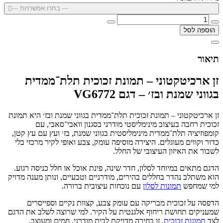
--- בחרו אפשרויות ---
הוספה לסל
תיאור
זן ארכיטקטוני – תמונת זכוכית תלת־ממדית
בגווני שמנת ובז׳ – דגם VG6772
זן ארכיטקטוני – תמונת זכוכית תלת־ממדית בגווני שמנת ובז׳ היא תמונת
זכוכית רחבה בעיצוב מינימליסטי מודרני בסגנון וואבי־סאבי, עם
קומפוזיציה תלת־ממדית מינימליסטית בגווני שמנת, בז׳ ועץ עם עץ קטן,
כדור וקווים מעוגלים. היצירה מוסיפה עומק, צבע ואופי לקיר מרכזי בלי
לשבור את האיזון העיצובי של החלל.
הדגם מתאים במיוחד לסלון, חדר שינה, פינת אוכל או חלל כניסה רגוע.
הוא משתלב נהדר בחללים בהירים, מודרניים וטבעיים, ונותן מענה מדויק
למי שמחפש
תמונות לסלון
עם נוכחות עיצובית ברורה.
הדפסה על זכוכית מבריקה עם עומק צבע, קצוות נקיים וספייסרים
שמעניקים תחושת ריחוף אלגנטית על הקיר. למי שרוצה לשלב את הדגם
לצד
תמונות זכוכית
, זו בחירה מדויקת לבית מודרני, חמים ומעוצב.