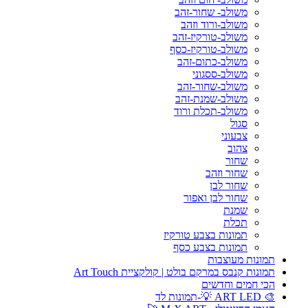
משולב- שחור-זהב
משולב-ורוד וזהב
משולב-טורקיז-זהב
משולב-טורקיז-כסף
משולב-כתום-זהב
משולב-ססגוני
משולב-שחור-זהב
משולב-שמנת-זהב
משולב-תכלת ורוד
סגול
צבעוני
צהוב
שחור
שחור וזהב
שחור לבן
שחור לבן ואפור
שמנת
תכלת
תמונות בצבע טורקיז
תמונות בצבע כסף
תמונות מעוצבות
תמונות קנבס במרקם בולט | קולקציית Art Touch
הכי חמים וחדשים
🎨 ART LED 💡-תמונות לד