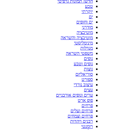
חדש! תמונות גרפיטי
טבע
יוקרתי
ים
ים וחופים
מודרני
מוטיבציה
מוטיבציה והשראה
מינימליסטי
מנדלות
משפטי השראה
נופים
נופים וטבע
נוצות
סוריאליזם
ספורט
עיצוב נורדי
עצים
ערים ונופים אורבניים
פופ ארט
פרחים
פרחים ועלים
פרחים וצמחים
רבנים ויהדות
רומנטי