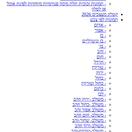
- תמונות זכוכית תלת מימד פנורמיות מיוחדות לפינת אוכל
או לסלון
קטלוג מעצבים 2026
תמונות לפי צבע
- אדום
- אפור
- בז
- בז וניטרליים
- בז׳
- זהב
- חום
- חרדל
- טורקיז
- ירוק
- כחול
- כחול וטורקיז
- כתום
- לבן
- משולב -ירוק וזהב
- משולב -כחול וזהב
- משולב אפור זהב
- משולב- חום וזהב
- משולב- שחור-זהב
- משולב-ורוד וזהב
- משולב-טורקיז-זהב