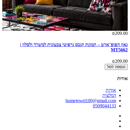
00
₪209.00
גאון הפופ־ארט – תמונת קנבס גרפיטי צבעונית למשרד ולסלון |
גל
2
MT5662
00
₪209.00
הוספה לסל
אודות
אודות
המלצות
homejewel100@gmail.com
0509044133