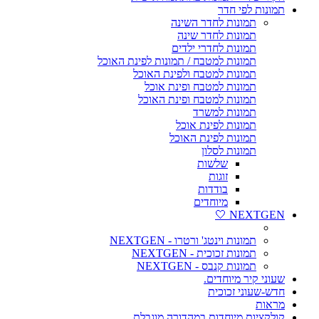
תמונות לפי חדר
תמונות לחדר השינה
תמונות לחדר שינה
תמונות לחדרי ילדים
תמונות למטבח / תמונות לפינת האוכל
תמונות למטבח ולפינת האוכל
תמונות למטבח ופינת אוכל
תמונות למטבח ופינת האוכל
תמונות למשרד
תמונות לפינת אוכל
תמונות לפינת האוכל
תמונות לסלון
שלשות
זוגות
בודדות
מיוחדים
NEXTGEN 🤍
תמונות וינטג' ורטרו - NEXTGEN
תמונות זכוכית - NEXTGEN
תמונות קנבס - NEXTGEN
שעוני קיר מיוחדים.
חדש-שעוני זכוכית
מראות
קולקציות מיוחדות במהדורה מוגבלת