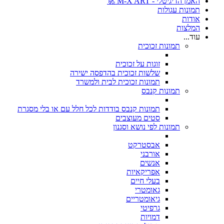
האמן הדיגיטלי - M-X ART 🚀
תמונות עגולות
אודות
המלצות
עוד...
תמונות זכוכית
זוגות על זכוכית
שלשות זכוכית בהדפסה ישירה
תמונות זכוכית לבית ולמשרד
תמונות קנבס
תמונות קנבס בודדות לכל חלל עם או בלי מסגרת
סטים מעוצבים
תמונות לפי נושא וסגנון
אבסטרקט
אורבני
אנשים
אפריקאיות
בעלי חיים
גאומטרי
גיאומטריים
גרפיטי
דמויות