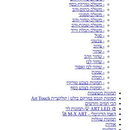
- משולב-טורקיז-כסף
- משולב-כתום-זהב
- משולב-ססגוני
- משולב-שחור-זהב
- משולב-שמנת-זהב
- משולב-תכלת ורוד
- סגול
- צבעוני
- צהוב
- שחור
- שחור וזהב
- שחור לבן
- שחור לבן ואפור
- שמנת
- תכלת
- תמונות בצבע טורקיז
- תמונות בצבע כסף
תמונות מעוצבות
תמונות קנבס במרקם בולט | קולקציית Art Touch
הכי חמים וחדשים
🎨 ART LED 💡-תמונות לד
האמן הדיגיטלי - M-X ART 🚀
תמונות עגולות
אודות
המלצות