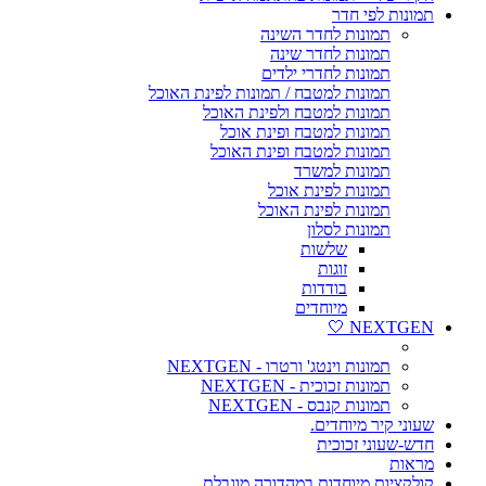
תמונות לפי חדר
תמונות לחדר השינה
תמונות לחדר שינה
תמונות לחדרי ילדים
תמונות למטבח / תמונות לפינת האוכל
תמונות למטבח ולפינת האוכל
תמונות למטבח ופינת אוכל
תמונות למטבח ופינת האוכל
תמונות למשרד
תמונות לפינת אוכל
תמונות לפינת האוכל
תמונות לסלון
שלשות
זוגות
בודדות
מיוחדים
NEXTGEN 🤍
תמונות וינטג' ורטרו - NEXTGEN
תמונות זכוכית - NEXTGEN
תמונות קנבס - NEXTGEN
שעוני קיר מיוחדים.
חדש-שעוני זכוכית
מראות
קולקציות מיוחדות במהדורה מוגבלת