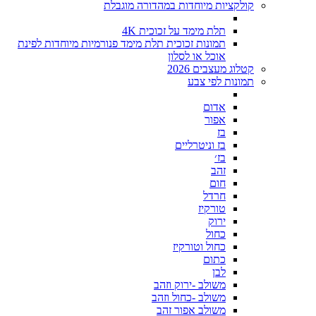
קולקציות מיוחדות במהדורה מוגבלת
תלת מימד על זכוכית 4K
תמונות זכוכית תלת מימד פנורמיות מיוחדות לפינת
אוכל או לסלון
קטלוג מעצבים 2026
תמונות לפי צבע
אדום
אפור
בז
בז וניטרליים
בז׳
זהב
חום
חרדל
טורקיז
ירוק
כחול
כחול וטורקיז
כתום
לבן
משולב -ירוק וזהב
משולב -כחול וזהב
משולב אפור זהב