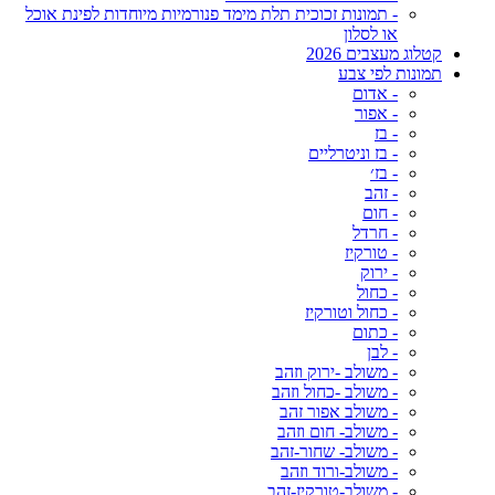
- תמונות זכוכית תלת מימד פנורמיות מיוחדות לפינת אוכל
או לסלון
קטלוג מעצבים 2026
תמונות לפי צבע
- אדום
- אפור
- בז
- בז וניטרליים
- בז׳
- זהב
- חום
- חרדל
- טורקיז
- ירוק
- כחול
- כחול וטורקיז
- כתום
- לבן
- משולב -ירוק וזהב
- משולב -כחול וזהב
- משולב אפור זהב
- משולב- חום וזהב
- משולב- שחור-זהב
- משולב-ורוד וזהב
- משולב-טורקיז-זהב