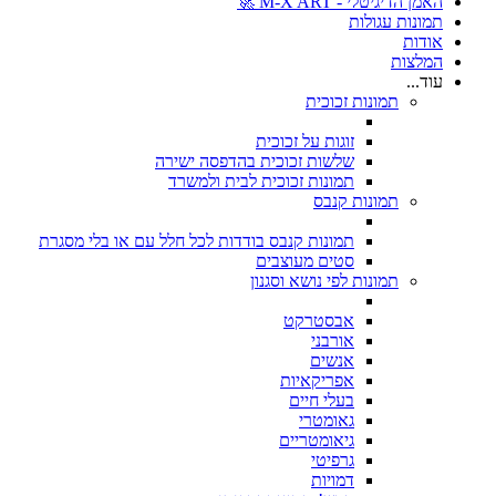
האמן הדיגיטלי - M-X ART 🚀
תמונות עגולות
אודות
המלצות
עוד...
תמונות זכוכית
זוגות על זכוכית
שלשות זכוכית בהדפסה ישירה
תמונות זכוכית לבית ולמשרד
תמונות קנבס
תמונות קנבס בודדות לכל חלל עם או בלי מסגרת
סטים מעוצבים
תמונות לפי נושא וסגנון
אבסטרקט
אורבני
אנשים
אפריקאיות
בעלי חיים
גאומטרי
גיאומטריים
גרפיטי
דמויות