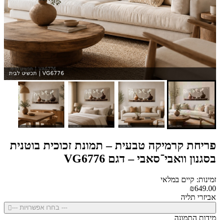
פריחת קרמיקה טבעית – תמונת זכוכית בוטנית
בסגנון וואבי־סאבי – דגם VG6776
זמינות: קיים במלאי
₪649.00
אביזרי תליה
--- בחרו אפשרויות ---
מידות התמונה