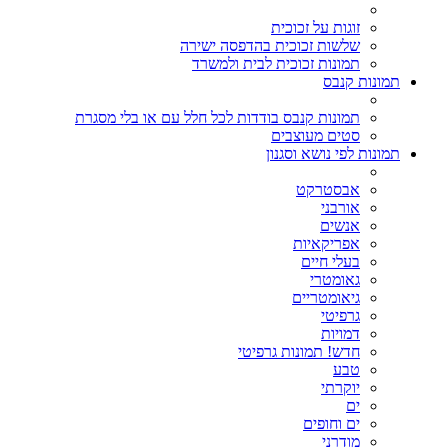
זוגות על זכוכית
שלשות זכוכית בהדפסה ישירה
תמונות זכוכית לבית ולמשרד
תמונות קנבס
תמונות קנבס בודדות לכל חלל עם או בלי מסגרת
סטים מעוצבים
תמונות לפי נושא וסגנון
אבסטרקט
אורבני
אנשים
אפריקאיות
בעלי חיים
גאומטרי
גיאומטריים
גרפיטי
דמויות
חדש! תמונות גרפיטי
טבע
יוקרתי
ים
ים וחופים
מודרני