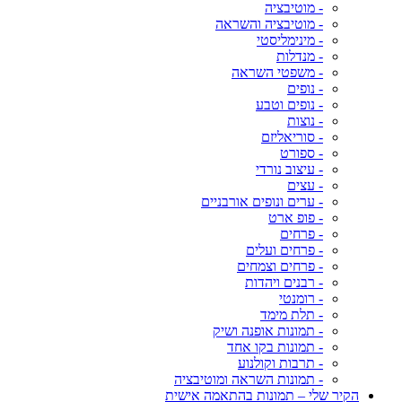
- מוטיבציה
- מוטיבציה והשראה
- מינימליסטי
- מנדלות
- משפטי השראה
- נופים
- נופים וטבע
- נוצות
- סוריאליזם
- ספורט
- עיצוב נורדי
- עצים
- ערים ונופים אורבניים
- פופ ארט
- פרחים
- פרחים ועלים
- פרחים וצמחים
- רבנים ויהדות
- רומנטי
- תלת מימד
- תמונות אופנה ושיק
- תמונות בקו אחד
- תרבות וקולנוע
- תמונות השראה ומוטיבציה
הקיר שלי – תמונות בהתאמה אישית