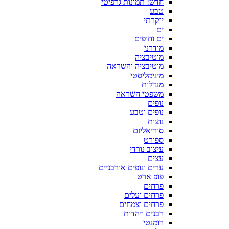
חדש! תמונות גרפיטי
טבע
יוקרתי
ים
ים וחופים
מודרני
מוטיבציה
מוטיבציה והשראה
מינימליסטי
מנדלות
משפטי השראה
נופים
נופים וטבע
נוצות
סוריאליזם
ספורט
עיצוב נורדי
עצים
ערים ונופים אורבניים
פופ ארט
פרחים
פרחים ועלים
פרחים וצמחים
רבנים ויהדות
רומנטי