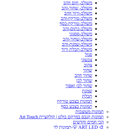
משולב- חום וזהב
משולב- שחור-זהב
משולב-ורוד וזהב
משולב-טורקיז-זהב
משולב-טורקיז-כסף
משולב-כתום-זהב
משולב-ססגוני
משולב-שחור-זהב
משולב-שמנת-זהב
משולב-תכלת ורוד
סגול
צבעוני
צהוב
שחור
שחור וזהב
שחור לבן
שחור לבן ואפור
שמנת
תכלת
תמונות בצבע טורקיז
תמונות בצבע כסף
תמונות מעוצבות
תמונות קנבס במרקם בולט | קולקציית Art Touch
הכי חמים וחדשים
🎨 ART LED 💡-תמונות לד