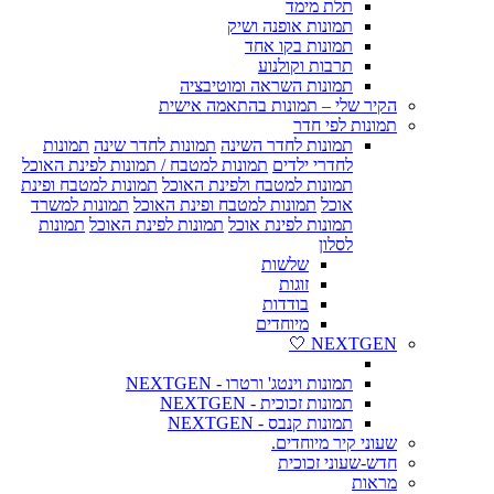
תלת מימד
תמונות אופנה ושיק
תמונות בקו אחד
תרבות וקולנוע
תמונות השראה ומוטיבציה
הקיר שלי – תמונות בהתאמה אישית
תמונות לפי חדר
תמונות לחדר השינה
תמונות לחדר שינה
תמונות
לחדרי ילדים
תמונות למטבח / תמונות לפינת האוכל
תמונות למטבח ולפינת האוכל
תמונות למטבח ופינת
אוכל
תמונות למטבח ופינת האוכל
תמונות למשרד
תמונות לפינת אוכל
תמונות לפינת האוכל
תמונות
לסלון
שלשות
זוגות
בודדות
מיוחדים
NEXTGEN 🤍
תמונות וינטג' ורטרו - NEXTGEN
תמונות זכוכית - NEXTGEN
תמונות קנבס - NEXTGEN
שעוני קיר מיוחדים.
חדש-שעוני זכוכית
מראות