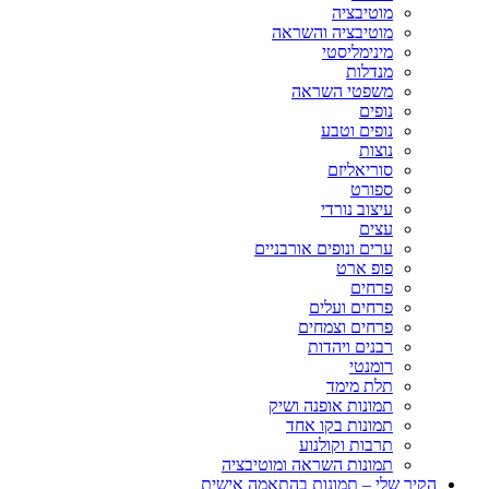
מוטיבציה
מוטיבציה והשראה
מינימליסטי
מנדלות
משפטי השראה
נופים
נופים וטבע
נוצות
סוריאליזם
ספורט
עיצוב נורדי
עצים
ערים ונופים אורבניים
פופ ארט
פרחים
פרחים ועלים
פרחים וצמחים
רבנים ויהדות
רומנטי
תלת מימד
תמונות אופנה ושיק
תמונות בקו אחד
תרבות וקולנוע
תמונות השראה ומוטיבציה
הקיר שלי – תמונות בהתאמה אישית