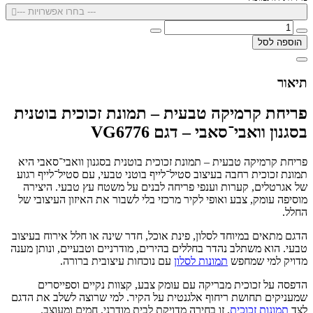
--- בחרו אפשרויות ---
הוספה לסל
תיאור
פריחת קרמיקה טבעית – תמונת זכוכית בוטנית
בסגנון וואבי־סאבי – דגם VG6776
פריחת קרמיקה טבעית – תמונת זכוכית בוטנית בסגנון וואבי־סאבי היא
תמונת זכוכית רחבה בעיצוב סטיל־לייף בוטני טבעי, עם סטיל־לייף רגוע
של אגרטלים, קערות וענפי פריחה לבנים על משטח עץ טבעי. היצירה
מוסיפה עומק, צבע ואופי לקיר מרכזי בלי לשבור את האיזון העיצובי של
החלל.
הדגם מתאים במיוחד לסלון, פינת אוכל, חדר שינה או חלל אירוח בעיצוב
טבעי. הוא משתלב נהדר בחללים בהירים, מודרניים וטבעיים, ונותן מענה
מדויק למי שמחפש
תמונות לסלון
עם נוכחות עיצובית ברורה.
הדפסה על זכוכית מבריקה עם עומק צבע, קצוות נקיים וספייסרים
שמעניקים תחושת ריחוף אלגנטית על הקיר. למי שרוצה לשלב את הדגם
לצד
תמונות זכוכית
, זו בחירה מדויקת לבית מודרני, חמים ומעוצב.