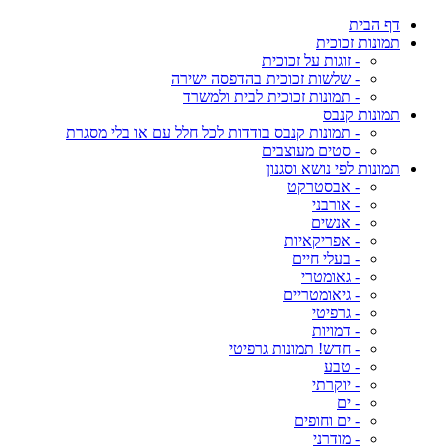
דף הבית
תמונות זכוכית
- זוגות על זכוכית
- שלשות זכוכית בהדפסה ישירה
- תמונות זכוכית לבית ולמשרד
תמונות קנבס
- תמונות קנבס בודדות לכל חלל עם או בלי מסגרת
- סטים מעוצבים
תמונות לפי נושא וסגנון
- אבסטרקט
- אורבני
- אנשים
- אפריקאיות
- בעלי חיים
- גאומטרי
- גיאומטריים
- גרפיטי
- דמויות
- חדש! תמונות גרפיטי
- טבע
- יוקרתי
- ים
- ים וחופים
- מודרני