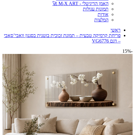
האמן הדיגיטלי - M-X ART 🚀
תמונות עגולות
אודות
המלצות
ראשי
פריחת קרמיקה טבעית – תמונת זכוכית בוטנית בסגנון וואבי־סאבי
– דגם VG6776
-15%