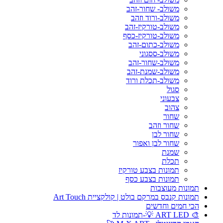
משולב- שחור-זהב
משולב-ורוד וזהב
משולב-טורקיז-זהב
משולב-טורקיז-כסף
משולב-כתום-זהב
משולב-ססגוני
משולב-שחור-זהב
משולב-שמנת-זהב
משולב-תכלת ורוד
סגול
צבעוני
צהוב
שחור
שחור וזהב
שחור לבן
שחור לבן ואפור
שמנת
תכלת
תמונות בצבע טורקיז
תמונות בצבע כסף
תמונות מעוצבות
תמונות קנבס במרקם בולט | קולקציית Art Touch
הכי חמים וחדשים
🎨 ART LED 💡-תמונות לד