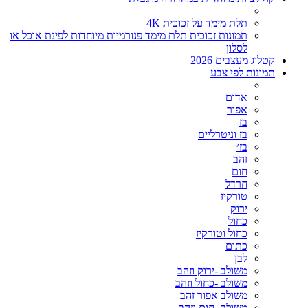
תלת מימד על זכוכית 4K
תמונות זכוכית תלת מימד פנורמיות מיוחדות לפינת אוכל או
לסלון
קטלוג מעצבים 2026
תמונות לפי צבע
אדום
אפור
בז
בז וניטרליים
בז׳
זהב
חום
חרדל
טורקיז
ירוק
כחול
כחול וטורקיז
כתום
לבן
משולב -ירוק וזהב
משולב -כחול וזהב
משולב אפור זהב
משולב- חום וזהב