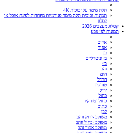
תלת מימד על זכוכית 4K
תמונות זכוכית תלת מימד פנורמיות מיוחדות לפינת אוכל או
לסלון
קטלוג מעצבים 2026
תמונות לפי צבע
אדום
אפור
בז
בז וניטרליים
בז׳
זהב
חום
חרדל
טורקיז
ירוק
כחול
כחול וטורקיז
כתום
לבן
משולב -ירוק וזהב
משולב -כחול וזהב
משולב אפור זהב
משולב- חום וזהב