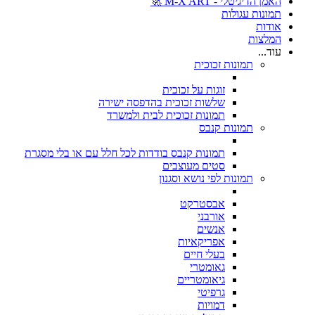
האמן הדיגיטלי - M-X ART 🚀
תמונות עגולות
אודות
המלצות
עוד...
תמונות זכוכית
זוגות על זכוכית
שלשות זכוכית בהדפסה ישירה
תמונות זכוכית לבית ולמשרד
תמונות קנבס
תמונות קנבס בודדות לכל חלל עם או בלי מסגרת
סטים מעוצבים
תמונות לפי נושא וסגנון
אבסטרקט
אורבני
אנשים
אפריקאיות
בעלי חיים
גאומטרי
גיאומטריים
גרפיטי
דמויות