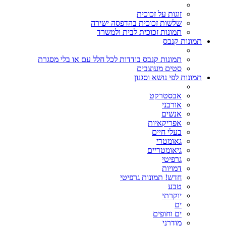
זוגות על זכוכית
שלשות זכוכית בהדפסה ישירה
תמונות זכוכית לבית ולמשרד
תמונות קנבס
תמונות קנבס בודדות לכל חלל עם או בלי מסגרת
סטים מעוצבים
תמונות לפי נושא וסגנון
אבסטרקט
אורבני
אנשים
אפריקאיות
בעלי חיים
גאומטרי
גיאומטריים
גרפיטי
דמויות
חדש! תמונות גרפיטי
טבע
יוקרתי
ים
ים וחופים
מודרני