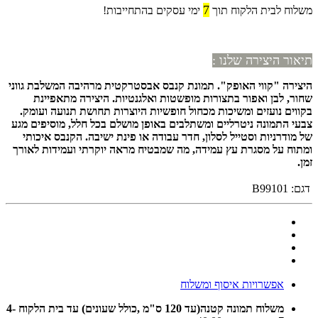
7
משלוח לבית הלקוח תוך
ימי עסקים בהתחייבות!
תיאור היצירה שלנו :
היצירה
"
קווי האופק".
תמונת קנבס אבסטרקטית מרהיבה המשלבת גווני
שחור, לבן ואפור בתצורות מופשטות ואלגנטיות. היצירה מתאפיינת
בקווים נועזים ומשיכות מכחול חופשיות היוצרות תחושת תנועה ועומק.
צבעי התמונה ניטרליים ומשתלבים באופן מושלם בכל חלל, מוסיפים מגע
של מודרניות וסטייל לסלון, חדר עבודה או פינת ישיבה. הקנבס איכותי
ומתוח על מסגרת עץ עמידה, מה שמבטיח מראה יוקרתי ועמידות לאורך
זמן.
דגם:
B99101
אפשרויות איסוף ומשלוח
משלוח תמונה קטנה(עד 120 ס"מ ,כולל שעונים) עד בית הלקוח 4-