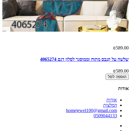
00
₪589.00
שלשה על קנבס מתוח וממוסגר לסלון דגם 4065274
ים
00
₪589.00
הוספה לסל
אודות
אודות
המלצות
homejewel100@gmail.com
0509044133