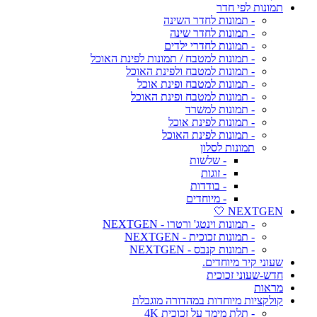
תמונות לפי חדר
- תמונות לחדר השינה
- תמונות לחדר שינה
- תמונות לחדרי ילדים
- תמונות למטבח / תמונות לפינת האוכל
- תמונות למטבח ולפינת האוכל
- תמונות למטבח ופינת אוכל
- תמונות למטבח ופינת האוכל
- תמונות למשרד
- תמונות לפינת אוכל
- תמונות לפינת האוכל
תמונות לסלון
- שלשות
- זוגות
- בודדות
- מיוחדים
NEXTGEN 🤍
- תמונות וינטג' ורטרו - NEXTGEN
- תמונות זכוכית - NEXTGEN
- תמונות קנבס - NEXTGEN
שעוני קיר מיוחדים.
חדש-שעוני זכוכית
מראות
קולקציות מיוחדות במהדורה מוגבלת
- תלת מימד על זכוכית 4K