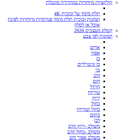
קולקציות מיוחדות במהדורה מוגבלת
תלת מימד על זכוכית 4K
תמונות זכוכית תלת מימד פנורמיות מיוחדות לפינת
אוכל או לסלון
קטלוג מעצבים 2026
תמונות לפי צבע
אדום
אפור
בז
בז וניטרליים
בז׳
זהב
חום
חרדל
טורקיז
ירוק
כחול
כחול וטורקיז
כתום
לבן
משולב -ירוק וזהב
משולב -כחול וזהב
משולב אפור זהב