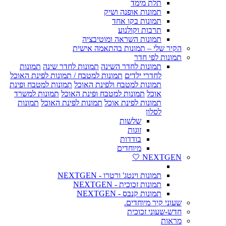
תלת מימד
תמונות אופנה ושיק
תמונות בקו אחד
תרבות וקולנוע
תמונות השראה ומוטיבציה
הקיר שלי – תמונות בהתאמה אישית
תמונות לפי חדר
תמונות לחדר השינה
תמונות לחדר שינה
תמונות
לחדרי ילדים
תמונות למטבח / תמונות לפינת האוכל
תמונות למטבח ולפינת האוכל
תמונות למטבח ופינת
אוכל
תמונות למטבח ופינת האוכל
תמונות למשרד
תמונות לפינת אוכל
תמונות לפינת האוכל
תמונות
לסלון
שלשות
זוגות
בודדות
מיוחדים
NEXTGEN 🤍
תמונות וינטג' ורטרו - NEXTGEN
תמונות זכוכית - NEXTGEN
תמונות קנבס - NEXTGEN
שעוני קיר מיוחדים.
חדש-שעוני זכוכית
מראות