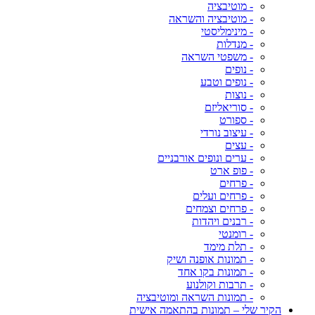
- מוטיבציה
- מוטיבציה והשראה
- מינימליסטי
- מנדלות
- משפטי השראה
- נופים
- נופים וטבע
- נוצות
- סוריאליזם
- ספורט
- עיצוב נורדי
- עצים
- ערים ונופים אורבניים
- פופ ארט
- פרחים
- פרחים ועלים
- פרחים וצמחים
- רבנים ויהדות
- רומנטי
- תלת מימד
- תמונות אופנה ושיק
- תמונות בקו אחד
- תרבות וקולנוע
- תמונות השראה ומוטיבציה
הקיר שלי – תמונות בהתאמה אישית