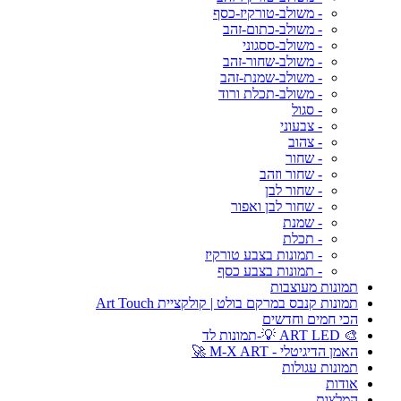
- משולב-טורקיז-כסף
- משולב-כתום-זהב
- משולב-ססגוני
- משולב-שחור-זהב
- משולב-שמנת-זהב
- משולב-תכלת ורוד
- סגול
- צבעוני
- צהוב
- שחור
- שחור וזהב
- שחור לבן
- שחור לבן ואפור
- שמנת
- תכלת
- תמונות בצבע טורקיז
- תמונות בצבע כסף
תמונות מעוצבות
תמונות קנבס במרקם בולט | קולקציית Art Touch
הכי חמים וחדשים
🎨 ART LED 💡-תמונות לד
האמן הדיגיטלי - M-X ART 🚀
תמונות עגולות
אודות
המלצות