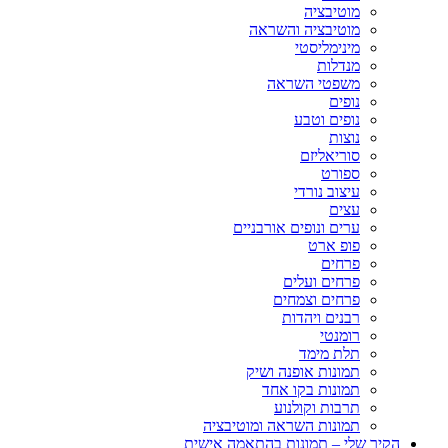
מוטיבציה
מוטיבציה והשראה
מינימליסטי
מנדלות
משפטי השראה
נופים
נופים וטבע
נוצות
סוריאליזם
ספורט
עיצוב נורדי
עצים
ערים ונופים אורבניים
פופ ארט
פרחים
פרחים ועלים
פרחים וצמחים
רבנים ויהדות
רומנטי
תלת מימד
תמונות אופנה ושיק
תמונות בקו אחד
תרבות וקולנוע
תמונות השראה ומוטיבציה
הקיר שלי – תמונות בהתאמה אישית