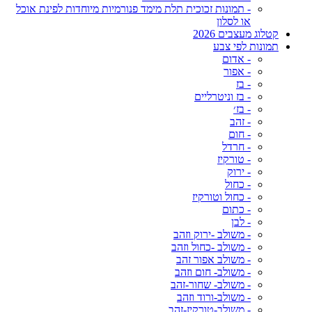
- תמונות זכוכית תלת מימד פנורמיות מיוחדות לפינת אוכל
או לסלון
קטלוג מעצבים 2026
תמונות לפי צבע
- אדום
- אפור
- בז
- בז וניטרליים
- בז׳
- זהב
- חום
- חרדל
- טורקיז
- ירוק
- כחול
- כחול וטורקיז
- כתום
- לבן
- משולב -ירוק וזהב
- משולב -כחול וזהב
- משולב אפור זהב
- משולב- חום וזהב
- משולב- שחור-זהב
- משולב-ורוד וזהב
- משולב-טורקיז-זהב