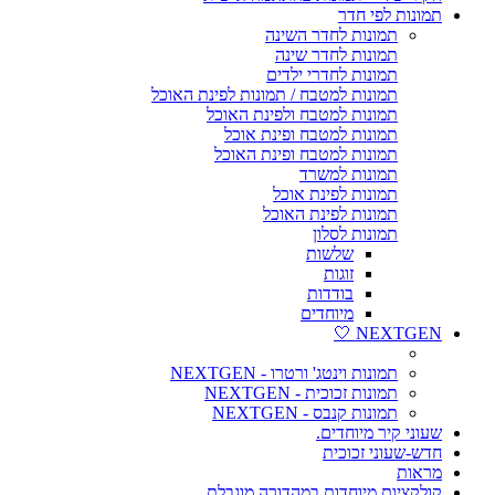
תמונות לפי חדר
תמונות לחדר השינה
תמונות לחדר שינה
תמונות לחדרי ילדים
תמונות למטבח / תמונות לפינת האוכל
תמונות למטבח ולפינת האוכל
תמונות למטבח ופינת אוכל
תמונות למטבח ופינת האוכל
תמונות למשרד
תמונות לפינת אוכל
תמונות לפינת האוכל
תמונות לסלון
שלשות
זוגות
בודדות
מיוחדים
NEXTGEN 🤍
תמונות וינטג' ורטרו - NEXTGEN
תמונות זכוכית - NEXTGEN
תמונות קנבס - NEXTGEN
שעוני קיר מיוחדים.
חדש-שעוני זכוכית
מראות
קולקציות מיוחדות במהדורה מוגבלת