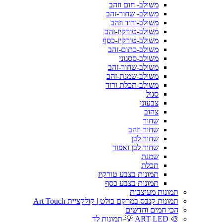
משולב- חום וזהב
משולב- שחור-זהב
משולב-ורוד וזהב
משולב-טורקיז-זהב
משולב-טורקיז-כסף
משולב-כתום-זהב
משולב-ססגוני
משולב-שחור-זהב
משולב-שמנת-זהב
משולב-תכלת ורוד
סגול
צבעוני
צהוב
שחור
שחור וזהב
שחור לבן
שחור לבן ואפור
שמנת
תכלת
תמונות בצבע טורקיז
תמונות בצבע כסף
תמונות מעוצבות
תמונות קנבס במרקם בולט | קולקציית Art Touch
הכי חמים וחדשים
🎨 ART LED 💡-תמונות לד