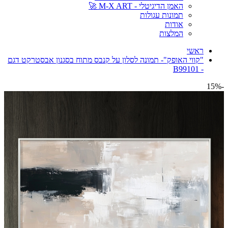
האמן הדיגיטלי - M-X ART 🚀
תמונות עגולות
אודות
המלצות
ראשי
"קווי האופק"- תמונה לסלון על קנבס מתוח בסגנון אבסטרקט דגם
- B99101
-15%