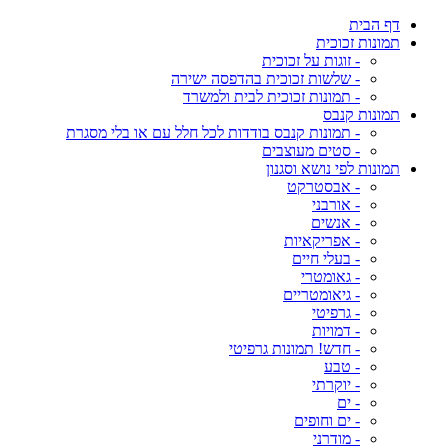
דף הבית
תמונות זכוכית
- זוגות על זכוכית
- שלשות זכוכית בהדפסה ישירה
- תמונות זכוכית לבית ולמשרד
תמונות קנבס
- תמונות קנבס בודדות לכל חלל עם או בלי מסגרת
- סטים מעוצבים
תמונות לפי נושא וסגנון
- אבסטרקט
- אורבני
- אנשים
- אפריקאיות
- בעלי חיים
- גאומטרי
- גיאומטריים
- גרפיטי
- דמויות
- חדש! תמונות גרפיטי
- טבע
- יוקרתי
- ים
- ים וחופים
- מודרני