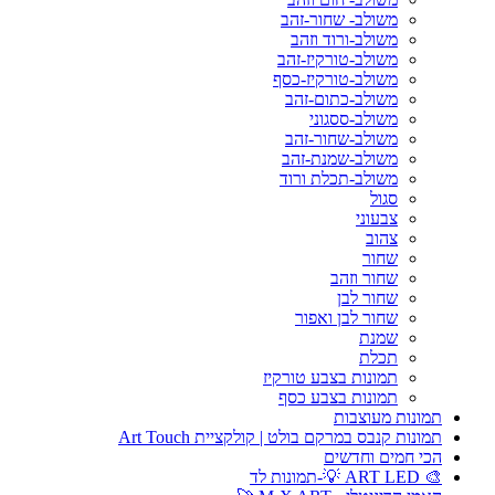
משולב- שחור-זהב
משולב-ורוד וזהב
משולב-טורקיז-זהב
משולב-טורקיז-כסף
משולב-כתום-זהב
משולב-ססגוני
משולב-שחור-זהב
משולב-שמנת-זהב
משולב-תכלת ורוד
סגול
צבעוני
צהוב
שחור
שחור וזהב
שחור לבן
שחור לבן ואפור
שמנת
תכלת
תמונות בצבע טורקיז
תמונות בצבע כסף
תמונות מעוצבות
תמונות קנבס במרקם בולט | קולקציית Art Touch
הכי חמים וחדשים
🎨 ART LED 💡-תמונות לד