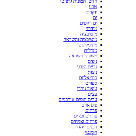
חדש! תמונות גרפיטי
טבע
יוקרתי
ים
ים וחופים
מודרני
מוטיבציה
מוטיבציה והשראה
מינימליסטי
מנדלות
משפטי השראה
נופים
נופים וטבע
נוצות
סוריאליזם
ספורט
עיצוב נורדי
עצים
ערים ונופים אורבניים
פופ ארט
פרחים
פרחים ועלים
פרחים וצמחים
רבנים ויהדות
רומנטי