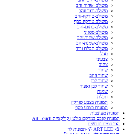
משולב- שחור-זהב
משולב-ורוד וזהב
משולב-טורקיז-זהב
משולב-טורקיז-כסף
משולב-כתום-זהב
משולב-ססגוני
משולב-שחור-זהב
משולב-שמנת-זהב
משולב-תכלת ורוד
סגול
צבעוני
צהוב
שחור
שחור וזהב
שחור לבן
שחור לבן ואפור
שמנת
תכלת
תמונות בצבע טורקיז
תמונות בצבע כסף
תמונות מעוצבות
תמונות קנבס במרקם בולט | קולקציית Art Touch
הכי חמים וחדשים
🎨 ART LED 💡-תמונות לד