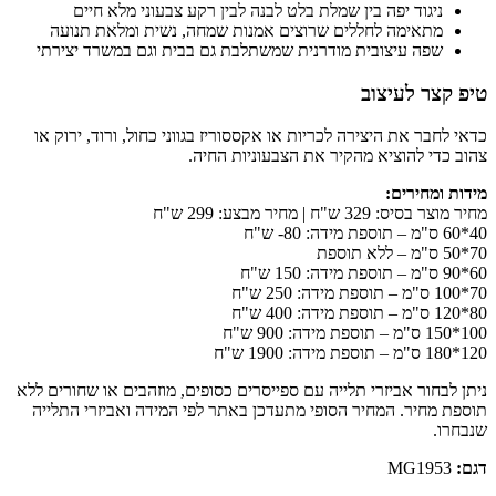
ניגוד יפה בין שמלת בלט לבנה לבין רקע צבעוני מלא חיים
מתאימה לחללים שרוצים אמנות שמחה, נשית ומלאת תנועה
שפה עיצובית מודרנית שמשתלבת גם בבית וגם במשרד יצירתי
טיפ קצר לעיצוב
כדאי לחבר את היצירה לכריות או אקססוריז בגווני כחול, ורוד, ירוק או
צהוב כדי להוציא מהקיר את הצבעוניות החיה.
מידות ומחירים:
מחיר מוצר בסיס: 329 ש"ח | מחיר מבצע: 299 ש"ח
40*60 ס"מ – תוספת מידה: 80- ש"ח
70*50 ס"מ – ללא תוספת
60*90 ס"מ – תוספת מידה: 150 ש"ח
70*100 ס"מ – תוספת מידה: 250 ש"ח
80*120 ס"מ – תוספת מידה: 400 ש"ח
100*150 ס"מ – תוספת מידה: 900 ש"ח
120*180 ס"מ – תוספת מידה: 1900 ש"ח
ניתן לבחור אביזרי תלייה עם ספייסרים כסופים, מוזהבים או שחורים ללא
תוספת מחיר. המחיר הסופי מתעדכן באתר לפי המידה ואביזרי התלייה
שנבחרו.
דגם:
MG1953