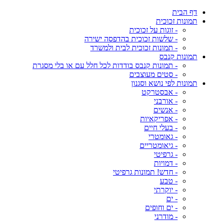
דף הבית
תמונות זכוכית
- זוגות על זכוכית
- שלשות זכוכית בהדפסה ישירה
- תמונות זכוכית לבית ולמשרד
תמונות קנבס
- תמונות קנבס בודדות לכל חלל עם או בלי מסגרת
- סטים מעוצבים
תמונות לפי נושא וסגנון
- אבסטרקט
- אורבני
- אנשים
- אפריקאיות
- בעלי חיים
- גאומטרי
- גיאומטריים
- גרפיטי
- דמויות
- חדש! תמונות גרפיטי
- טבע
- יוקרתי
- ים
- ים וחופים
- מודרני