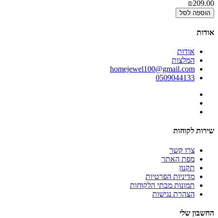
00
₪209.00
הוספה לסל
אודות
אודות
המלצות
homejewel100@gmail.com
0509044133
שירות לקוחות
צרו קשר
מפת האתר
תקנון
מדיניות הפרטיות
תמונות מבתי הלקוחות
הצהרת נגישות
החשבון שלי