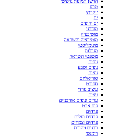
חדש! תמונות גרפיטי
טבע
יוקרתי
ים
ים וחופים
מודרני
מוטיבציה
מוטיבציה והשראה
מינימליסטי
מנדלות
משפטי השראה
נופים
נופים וטבע
נוצות
סוריאליזם
ספורט
עיצוב נורדי
עצים
ערים ונופים אורבניים
פופ ארט
פרחים
פרחים ועלים
פרחים וצמחים
רבנים ויהדות
רומנטי