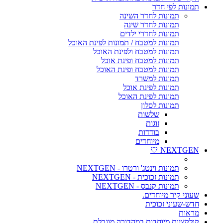
תמונות לפי חדר
תמונות לחדר השינה
תמונות לחדר שינה
תמונות לחדרי ילדים
תמונות למטבח / תמונות לפינת האוכל
תמונות למטבח ולפינת האוכל
תמונות למטבח ופינת אוכל
תמונות למטבח ופינת האוכל
תמונות למשרד
תמונות לפינת אוכל
תמונות לפינת האוכל
תמונות לסלון
שלשות
זוגות
בודדות
מיוחדים
NEXTGEN 🤍
תמונות וינטג' ורטרו - NEXTGEN
תמונות זכוכית - NEXTGEN
תמונות קנבס - NEXTGEN
שעוני קיר מיוחדים.
חדש-שעוני זכוכית
מראות
קולקציות מיוחדות במהדורה מוגבלת