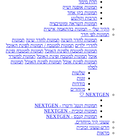
תלת מימד
תמונות אופנה ושיק
תמונות בקו אחד
תרבות וקולנוע
תמונות השראה ומוטיבציה
הקיר שלי – תמונות בהתאמה אישית
תמונות לפי חדר
תמונות לחדר השינה
תמונות לחדר שינה
תמונות
לחדרי ילדים
תמונות למטבח / תמונות לפינת האוכל
תמונות למטבח ולפינת האוכל
תמונות למטבח ופינת
אוכל
תמונות למטבח ופינת האוכל
תמונות למשרד
תמונות לפינת אוכל
תמונות לפינת האוכל
תמונות
לסלון
שלשות
זוגות
בודדות
מיוחדים
NEXTGEN 🤍
תמונות וינטג' ורטרו - NEXTGEN
תמונות זכוכית - NEXTGEN
תמונות קנבס - NEXTGEN
שעוני קיר מיוחדים.
חדש-שעוני זכוכית
מראות