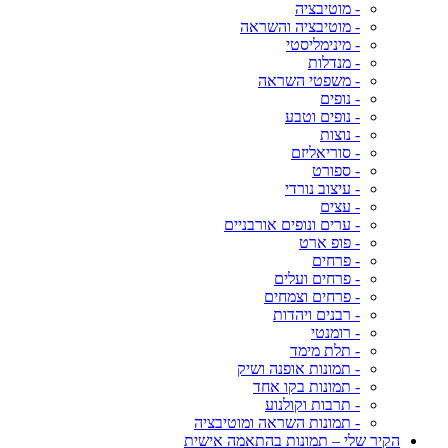
- מוטיבציה
- מוטיבציה והשראה
- מינימליסטי
- מנדלות
- משפטי השראה
- נופים
- נופים וטבע
- נוצות
- סוריאליזם
- ספורט
- עיצוב נורדי
- עצים
- ערים ונופים אורבניים
- פופ ארט
- פרחים
- פרחים ועלים
- פרחים וצמחים
- רבנים ויהדות
- רומנטי
- תלת מימד
- תמונות אופנה ושיק
- תמונות בקו אחד
- תרבות וקולנוע
- תמונות השראה ומוטיבציה
הקיר שלי – תמונות בהתאמה אישית