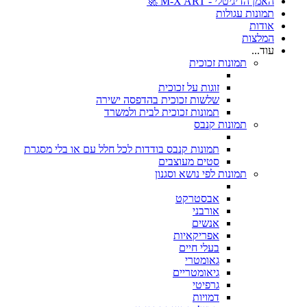
האמן הדיגיטלי - M-X ART 🚀
תמונות עגולות
אודות
המלצות
עוד...
תמונות זכוכית
זוגות על זכוכית
שלשות זכוכית בהדפסה ישירה
תמונות זכוכית לבית ולמשרד
תמונות קנבס
תמונות קנבס בודדות לכל חלל עם או בלי מסגרת
סטים מעוצבים
תמונות לפי נושא וסגנון
אבסטרקט
אורבני
אנשים
אפריקאיות
בעלי חיים
גאומטרי
גיאומטריים
גרפיטי
דמויות