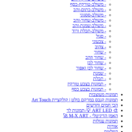
- משולב-טורקיז-כסף
- משולב-כתום-זהב
- משולב-ססגוני
- משולב-שחור-זהב
- משולב-שמנת-זהב
- משולב-תכלת ורוד
- סגול
- צבעוני
- צהוב
- שחור
- שחור וזהב
- שחור לבן
- שחור לבן ואפור
- שמנת
- תכלת
- תמונות בצבע טורקיז
- תמונות בצבע כסף
תמונות מעוצבות
תמונות קנבס במרקם בולט | קולקציית Art Touch
הכי חמים וחדשים
🎨 ART LED 💡-תמונות לד
האמן הדיגיטלי - M-X ART 🚀
תמונות עגולות
אודות
המלצות