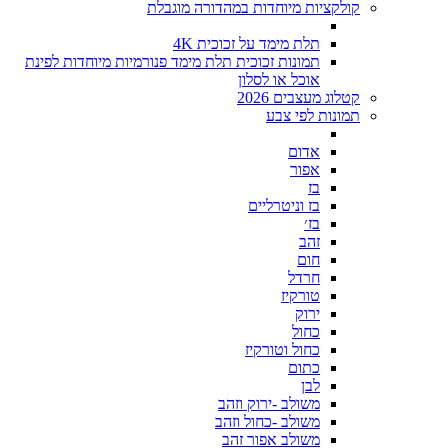
קולקציות מיוחדות במהדורה מוגבלת
תלת מימד על זכוכית 4K
תמונות זכוכית תלת מימד פנורמיות מיוחדות לפינת
אוכל או לסלון
קטלוג מעצבים 2026
תמונות לפי צבע
אדום
אפור
בז
בז וניטרליים
בז׳
זהב
חום
חרדל
טורקיז
ירוק
כחול
כחול וטורקיז
כתום
לבן
משולב -ירוק וזהב
משולב -כחול וזהב
משולב אפור זהב