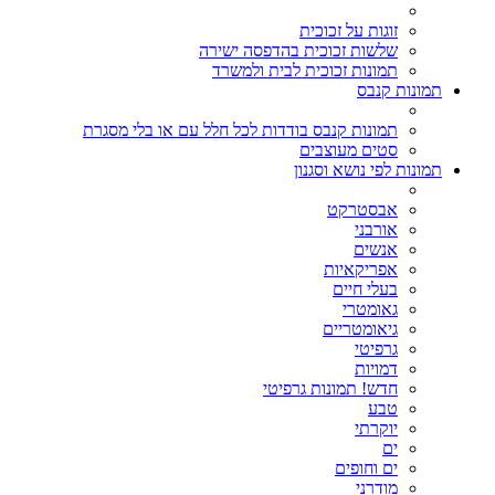
זוגות על זכוכית
שלשות זכוכית בהדפסה ישירה
תמונות זכוכית לבית ולמשרד
תמונות קנבס
תמונות קנבס בודדות לכל חלל עם או בלי מסגרת
סטים מעוצבים
תמונות לפי נושא וסגנון
אבסטרקט
אורבני
אנשים
אפריקאיות
בעלי חיים
גאומטרי
גיאומטריים
גרפיטי
דמויות
חדש! תמונות גרפיטי
טבע
יוקרתי
ים
ים וחופים
מודרני