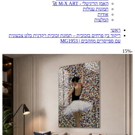
האמן הדיגיטלי - M-X ART 🚀
תמונות עגולות
אודות
המלצות
ראשי
ריקוד בין פרחים בזכוכית – תמונת זכוכית רקדנית בלט צבעונית
עם ספייסרים מוזהבים | MG1953
-15%