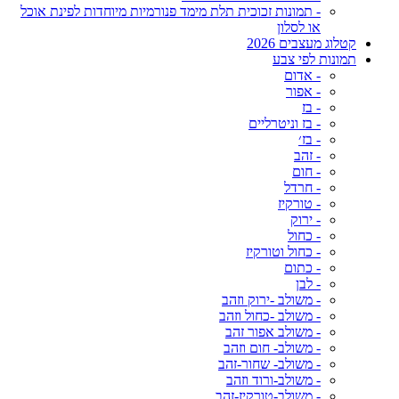
- תמונות זכוכית תלת מימד פנורמיות מיוחדות לפינת אוכל
או לסלון
קטלוג מעצבים 2026
תמונות לפי צבע
- אדום
- אפור
- בז
- בז וניטרליים
- בז׳
- זהב
- חום
- חרדל
- טורקיז
- ירוק
- כחול
- כחול וטורקיז
- כתום
- לבן
- משולב -ירוק וזהב
- משולב -כחול וזהב
- משולב אפור זהב
- משולב- חום וזהב
- משולב- שחור-זהב
- משולב-ורוד וזהב
- משולב-טורקיז-זהב