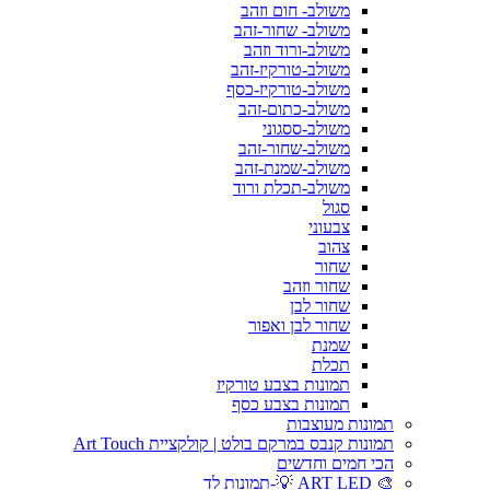
משולב- חום וזהב
משולב- שחור-זהב
משולב-ורוד וזהב
משולב-טורקיז-זהב
משולב-טורקיז-כסף
משולב-כתום-זהב
משולב-ססגוני
משולב-שחור-זהב
משולב-שמנת-זהב
משולב-תכלת ורוד
סגול
צבעוני
צהוב
שחור
שחור וזהב
שחור לבן
שחור לבן ואפור
שמנת
תכלת
תמונות בצבע טורקיז
תמונות בצבע כסף
תמונות מעוצבות
תמונות קנבס במרקם בולט | קולקציית Art Touch
הכי חמים וחדשים
🎨 ART LED 💡-תמונות לד