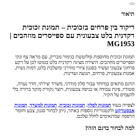
תיאור
ריקוד בין פרחים בזכוכית – תמונת זכוכית
רקדנית בלט צבעונית עם ספייסרים מוזהבים |
MG1953
תמונת זכוכית מחוסמת ומלוטשת בגימור מבריק, עם מראה צף ונקי
וספייסרים מוזהבים. היצירה מציגה רקדנית בלט בטוטו לבן על רקע
פרחוני צבעוני ועשיר בסגנון ציורי מודרני ומשלבת בלט, דמות נשית,
אמנות צבעונית, פרחים, תנועה ועדינות.
הדגם מתאים במיוחד עבור סלון מודרני, משרד יצירתי, חדר נערה,
סטודיו, פינת עבודה או כניסה צבעונית, ויוצר נקודת מוקד ברורה בלי
להעמיס על הקיר.
לצפייה בעוד
תמונות לסלון
,
תמונות זכוכית
,
תמונות למשרד
,
תמונות
אבסטרקט
ולקטגוריות נוספות באתר, ניתן לבחור סגנון, צבע וחומר
הדפסה שמתאימים לחלל שלכם.
למה לבחור בדגם הזה?