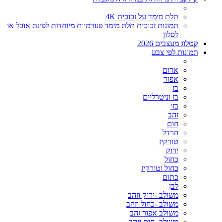
תלת מימד על זכוכית 4K
תמונות זכוכית תלת מימד פנורמיות מיוחדות לפינת אוכל או
לסלון
קטלוג מעצבים 2026
תמונות לפי צבע
אדום
אפור
בז
בז וניטרליים
בז׳
זהב
חום
חרדל
טורקיז
ירוק
כחול
כחול וטורקיז
כתום
לבן
משולב -ירוק וזהב
משולב -כחול וזהב
משולב אפור זהב
משולב- חום וזהב