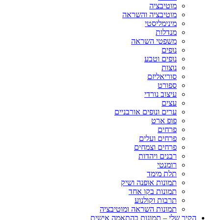
מוטיבציה
מוטיבציה והשראה
מינימליסטי
מנדלות
משפטי השראה
נופים
נופים וטבע
נוצות
סוריאליזם
ספורט
עיצוב נורדי
עצים
ערים ונופים אורבניים
פופ ארט
פרחים
פרחים ועלים
פרחים וצמחים
רבנים ויהדות
רומנטי
תלת מימד
תמונות אופנה ושיק
תמונות בקו אחד
תרבות וקולנוע
תמונות השראה ומוטיבציה
הקיר שלי – תמונות בהתאמה אישית