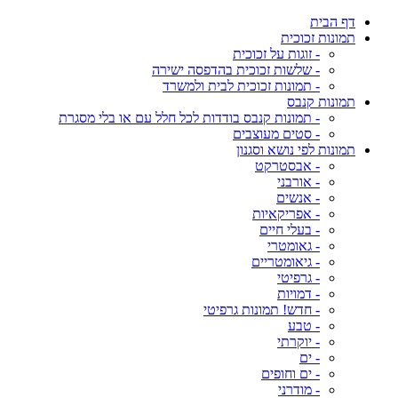
דף הבית
תמונות זכוכית
- זוגות על זכוכית
- שלשות זכוכית בהדפסה ישירה
- תמונות זכוכית לבית ולמשרד
תמונות קנבס
- תמונות קנבס בודדות לכל חלל עם או בלי מסגרת
- סטים מעוצבים
תמונות לפי נושא וסגנון
- אבסטרקט
- אורבני
- אנשים
- אפריקאיות
- בעלי חיים
- גאומטרי
- גיאומטריים
- גרפיטי
- דמויות
- חדש! תמונות גרפיטי
- טבע
- יוקרתי
- ים
- ים וחופים
- מודרני