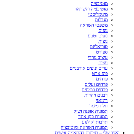
מוטיבציה
מוטיבציה והשראה
מינימליסטי
מנדלות
משפטי השראה
נופים
נופים וטבע
נוצות
סוריאליזם
ספורט
עיצוב נורדי
עצים
ערים ונופים אורבניים
פופ ארט
פרחים
פרחים ועלים
פרחים וצמחים
רבנים ויהדות
רומנטי
תלת מימד
תמונות אופנה ושיק
תמונות בקו אחד
תרבות וקולנוע
תמונות השראה ומוטיבציה
הקיר שלי – תמונות בהתאמה אישית