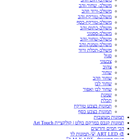
משולב- שחור-זהב
משולב-ורוד וזהב
משולב-טורקיז-זהב
משולב-טורקיז-כסף
משולב-כתום-זהב
משולב-ססגוני
משולב-שחור-זהב
משולב-שמנת-זהב
משולב-תכלת ורוד
סגול
צבעוני
צהוב
שחור
שחור וזהב
שחור לבן
שחור לבן ואפור
שמנת
תכלת
תמונות בצבע טורקיז
תמונות בצבע כסף
תמונות מעוצבות
תמונות קנבס במרקם בולט | קולקציית Art Touch
הכי חמים וחדשים
🎨 ART LED 💡-תמונות לד