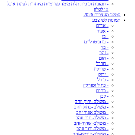
- תמונות זכוכית תלת מימד פנורמיות מיוחדות לפינת אוכל
או לסלון
קטלוג מעצבים 2026
תמונות לפי צבע
- אדום
- אפור
- בז
- בז וניטרליים
- בז׳
- זהב
- חום
- חרדל
- טורקיז
- ירוק
- כחול
- כחול וטורקיז
- כתום
- לבן
- משולב -ירוק וזהב
- משולב -כחול וזהב
- משולב אפור זהב
- משולב- חום וזהב
- משולב- שחור-זהב
- משולב-ורוד וזהב
- משולב-טורקיז-זהב