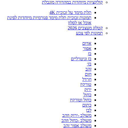
קולקציות מיוחדות במהדורה מוגבלת
תלת מימד על זכוכית 4K
תמונות זכוכית תלת מימד פנורמיות מיוחדות לפינת
אוכל או לסלון
קטלוג מעצבים 2026
תמונות לפי צבע
אדום
אפור
בז
בז וניטרליים
בז׳
זהב
חום
חרדל
טורקיז
ירוק
כחול
כחול וטורקיז
כתום
לבן
משולב -ירוק וזהב
משולב -כחול וזהב
משולב אפור זהב