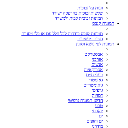
זוגות על זכוכית
שלשות זכוכית בהדפסה ישירה
תמונות זכוכית לבית ולמשרד
תמונות קנבס
תמונות קנבס בודדות לכל חלל עם או בלי מסגרת
סטים מעוצבים
תמונות לפי נושא וסגנון
אבסטרקט
אורבני
אנשים
אפריקאיות
בעלי חיים
גאומטרי
גיאומטריים
גרפיטי
דמויות
חדש! תמונות גרפיטי
טבע
יוקרתי
ים
ים וחופים
מודרני