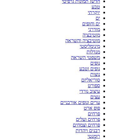
חדש! תמונות גרפיטי
טבע
יוקרתי
ים
ים וחופים
מודרני
מוטיבציה
מוטיבציה והשראה
מינימליסטי
מנדלות
משפטי השראה
נופים
נופים וטבע
נוצות
סוריאליזם
ספורט
עיצוב נורדי
עצים
ערים ונופים אורבניים
פופ ארט
פרחים
פרחים ועלים
פרחים וצמחים
רבנים ויהדות
רומנטי