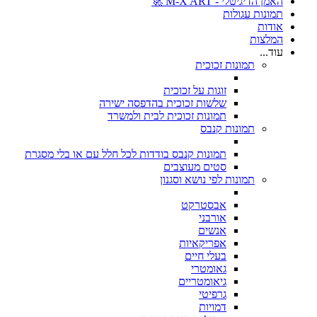
האמן הדיגיטלי - M-X ART 🚀
תמונות עגולות
אודות
המלצות
עוד...
תמונות זכוכית
זוגות על זכוכית
שלשות זכוכית בהדפסה ישירה
תמונות זכוכית לבית ולמשרד
תמונות קנבס
תמונות קנבס בודדות לכל חלל עם או בלי מסגרת
סטים מעוצבים
תמונות לפי נושא וסגנון
אבסטרקט
אורבני
אנשים
אפריקאיות
בעלי חיים
גאומטרי
גיאומטריים
גרפיטי
דמויות