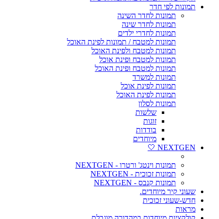
תמונות לפי חדר
תמונות לחדר השינה
תמונות לחדר שינה
תמונות לחדרי ילדים
תמונות למטבח / תמונות לפינת האוכל
תמונות למטבח ולפינת האוכל
תמונות למטבח ופינת אוכל
תמונות למטבח ופינת האוכל
תמונות למשרד
תמונות לפינת אוכל
תמונות לפינת האוכל
תמונות לסלון
שלשות
זוגות
בודדות
מיוחדים
NEXTGEN 🤍
תמונות וינטג' ורטרו - NEXTGEN
תמונות זכוכית - NEXTGEN
תמונות קנבס - NEXTGEN
שעוני קיר מיוחדים.
חדש-שעוני זכוכית
מראות
קולקציות מיוחדות במהדורה מוגבלת