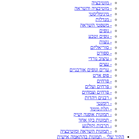
- מוטיבציה
- מוטיבציה והשראה
- מינימליסטי
- מנדלות
- משפטי השראה
- נופים
- נופים וטבע
- נוצות
- סוריאליזם
- ספורט
- עיצוב נורדי
- עצים
- ערים ונופים אורבניים
- פופ ארט
- פרחים
- פרחים ועלים
- פרחים וצמחים
- רבנים ויהדות
- רומנטי
- תלת מימד
- תמונות אופנה ושיק
- תמונות בקו אחד
- תרבות וקולנוע
- תמונות השראה ומוטיבציה
הקיר שלי – תמונות בהתאמה אישית