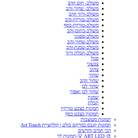
משולב- חום וזהב
משולב- שחור-זהב
משולב-ורוד וזהב
משולב-טורקיז-זהב
משולב-טורקיז-כסף
משולב-כתום-זהב
משולב-ססגוני
משולב-שחור-זהב
משולב-שמנת-זהב
משולב-תכלת ורוד
סגול
צבעוני
צהוב
שחור
שחור וזהב
שחור לבן
שחור לבן ואפור
שמנת
תכלת
תמונות בצבע טורקיז
תמונות בצבע כסף
תמונות מעוצבות
תמונות קנבס במרקם בולט | קולקציית Art Touch
הכי חמים וחדשים
🎨 ART LED 💡-תמונות לד