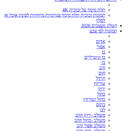
תלת מימד על זכוכית 4K
תמונות זכוכית תלת מימד פנורמיות מיוחדות לפינת אוכל או
לסלון
קטלוג מעצבים 2026
תמונות לפי צבע
אדום
אפור
בז
בז וניטרליים
בז׳
זהב
חום
חרדל
טורקיז
ירוק
כחול
כחול וטורקיז
כתום
לבן
משולב -ירוק וזהב
משולב -כחול וזהב
משולב אפור זהב
משולב- חום וזהב