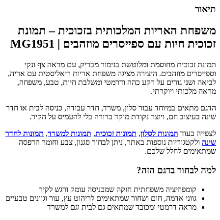
תיאור
משפחת האריות המלכותית בזכוכית – תמונת
זכוכית חיות עם ספייסרים מוזהבים | MG1951
תמונת זכוכית מחוסמת ומלוטשת בגימור מבריק, עם מראה צף ונקי
וספייסרים מוזהבים. היצירה מציגה משפחת אריות ריאליסטית עם אריה,
לביאה ושני גורים על רקע כהה ודרמטי ומשלבת חיות, טבע, משפחה,
מראה מלכותי ויוקרתי.
הדגם מתאים במיוחד עבור סלון, משרד, חדר עבודה, כניסה לבית או חדר
שינה בעיצוב חם, ויוצר נקודת מוקד ברורה בלי להעמיס על הקיר.
לצפייה בעוד
תמונות לסלון
,
תמונות זכוכית
,
תמונות למשרד
,
תמונות לחדר
שינה
ולקטגוריות נוספות באתר, ניתן לבחור סגנון, צבע וחומר הדפסה
שמתאימים לחלל שלכם.
למה לבחור בדגם הזה?
קומפוזיציה משפחתית חזקה שמכניסה עומק ורגש לקיר
גווני אדמה, חום ושחור שמתאימים לריהוט עץ, עור וגוונים טבעיים
מראה דרמטי ומכובד שמתאים גם לבית וגם למשרד