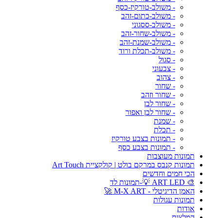
- משולב-טורקיז-כסף
- משולב-כתום-זהב
- משולב-ססגוני
- משולב-שחור-זהב
- משולב-שמנת-זהב
- משולב-תכלת ורוד
- סגול
- צבעוני
- צהוב
- שחור
- שחור וזהב
- שחור לבן
- שחור לבן ואפור
- שמנת
- תכלת
- תמונות בצבע טורקיז
- תמונות בצבע כסף
תמונות מעוצבות
תמונות קנבס במרקם בולט | קולקציית Art Touch
הכי חמים וחדשים
🎨 ART LED 💡-תמונות לד
האמן הדיגיטלי - M-X ART 🚀
תמונות עגולות
אודות
המלצות