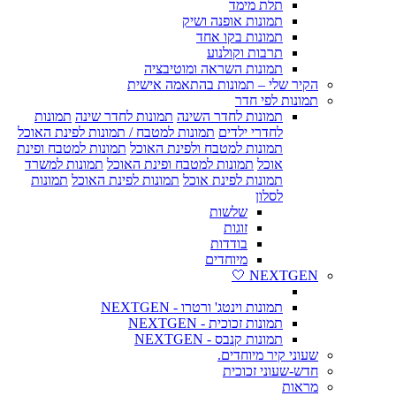
תלת מימד
תמונות אופנה ושיק
תמונות בקו אחד
תרבות וקולנוע
תמונות השראה ומוטיבציה
הקיר שלי – תמונות בהתאמה אישית
תמונות לפי חדר
תמונות לחדר השינה
תמונות לחדר שינה
תמונות
לחדרי ילדים
תמונות למטבח / תמונות לפינת האוכל
תמונות למטבח ולפינת האוכל
תמונות למטבח ופינת
אוכל
תמונות למטבח ופינת האוכל
תמונות למשרד
תמונות לפינת אוכל
תמונות לפינת האוכל
תמונות
לסלון
שלשות
זוגות
בודדות
מיוחדים
NEXTGEN 🤍
תמונות וינטג' ורטרו - NEXTGEN
תמונות זכוכית - NEXTGEN
תמונות קנבס - NEXTGEN
שעוני קיר מיוחדים.
חדש-שעוני זכוכית
מראות