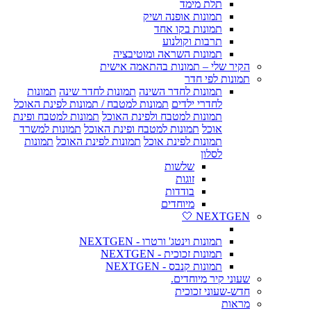
תלת מימד
תמונות אופנה ושיק
תמונות בקו אחד
תרבות וקולנוע
תמונות השראה ומוטיבציה
הקיר שלי – תמונות בהתאמה אישית
תמונות לפי חדר
תמונות לחדר השינה
תמונות לחדר שינה
תמונות
לחדרי ילדים
תמונות למטבח / תמונות לפינת האוכל
תמונות למטבח ולפינת האוכל
תמונות למטבח ופינת
אוכל
תמונות למטבח ופינת האוכל
תמונות למשרד
תמונות לפינת אוכל
תמונות לפינת האוכל
תמונות
לסלון
שלשות
זוגות
בודדות
מיוחדים
NEXTGEN 🤍
תמונות וינטג' ורטרו - NEXTGEN
תמונות זכוכית - NEXTGEN
תמונות קנבס - NEXTGEN
שעוני קיר מיוחדים.
חדש-שעוני זכוכית
מראות