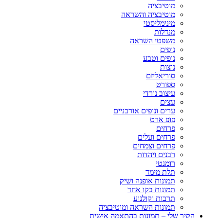
מוטיבציה
מוטיבציה והשראה
מינימליסטי
מנדלות
משפטי השראה
נופים
נופים וטבע
נוצות
סוריאליזם
ספורט
עיצוב נורדי
עצים
ערים ונופים אורבניים
פופ ארט
פרחים
פרחים ועלים
פרחים וצמחים
רבנים ויהדות
רומנטי
תלת מימד
תמונות אופנה ושיק
תמונות בקו אחד
תרבות וקולנוע
תמונות השראה ומוטיבציה
הקיר שלי – תמונות בהתאמה אישית