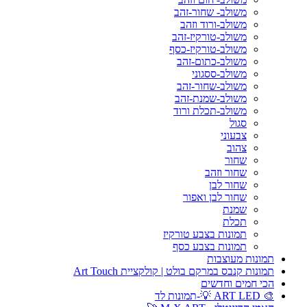
משולב- שחור-זהב
משולב-ורוד וזהב
משולב-טורקיז-זהב
משולב-טורקיז-כסף
משולב-כתום-זהב
משולב-ססגוני
משולב-שחור-זהב
משולב-שמנת-זהב
משולב-תכלת ורוד
סגול
צבעוני
צהוב
שחור
שחור וזהב
שחור לבן
שחור לבן ואפור
שמנת
תכלת
תמונות בצבע טורקיז
תמונות בצבע כסף
תמונות מעוצבות
תמונות קנבס במרקם בולט | קולקציית Art Touch
הכי חמים וחדשים
🎨 ART LED 💡-תמונות לד