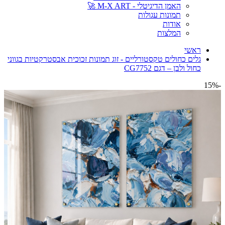
האמן הדיגיטלי - M-X ART 🚀
תמונות עגולות
אודות
המלצות
ראשי
גלים כחולים טקסטורליים - זוג תמונות זכוכית אבסטרקטיות בגווני
כחול ולבן – דגם CG7752
-15%