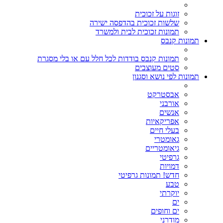
זוגות על זכוכית
שלשות זכוכית בהדפסה ישירה
תמונות זכוכית לבית ולמשרד
תמונות קנבס
תמונות קנבס בודדות לכל חלל עם או בלי מסגרת
סטים מעוצבים
תמונות לפי נושא וסגנון
אבסטרקט
אורבני
אנשים
אפריקאיות
בעלי חיים
גאומטרי
גיאומטריים
גרפיטי
דמויות
חדש! תמונות גרפיטי
טבע
יוקרתי
ים
ים וחופים
מודרני