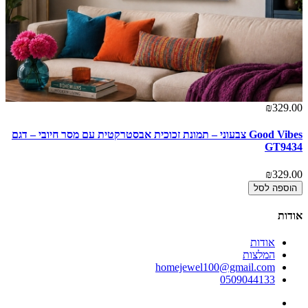
00
₪329.00
Good Vibes צבעוני – תמונת זכוכית אבסטרקטית עם מסר חיובי – דגם
הר
GT9434
ושמ
00
₪329.00
הוספה לסל
אודות
אודות
המלצות
homejewel100@gmail.com
0509044133