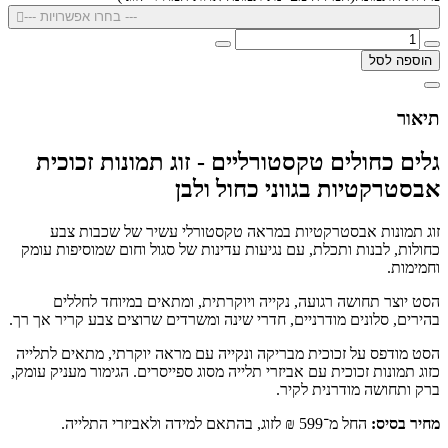
--- בחרו אפשרויות ---
הוספה לסל
תיאור
גלים כחולים טקסטורליים - זוג תמונות זכוכית
אבסטרקטיות בגווני כחול ולבן
זוג תמונות אבסטרקטיות במראה טקסטורלי עשיר של שכבות צבע
כחולות, לבנות ותכלת, עם נגיעות עדינות של סגול וחום שמוסיפות עומק
וחמימות.
הסט יוצר תחושה רגועה, נקייה ויוקרתית, ומתאים במיוחד לחללים
בהירים, סלונים מודרניים, חדרי שינה ומשרדים שרוצים צבע קריר אך רך.
הסט מודפס על זכוכית מבריקה ונקייה עם מראה יוקרתי, מתאים לתלייה
כזוג תמונות זכוכית עם אביזרי תלייה מסוג ספייסרים. הגימור מעניק עומק,
ברק ותחושה מודרנית לקיר.
מחיר בסיס:
החל מ־599 ₪ לזוג, בהתאם למידה ולאביזרי התלייה.