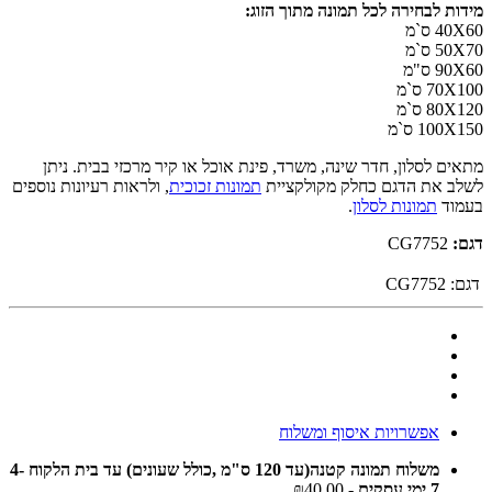
מידות לבחירה לכל תמונה מתוך הזוג:
40X60 ס`מ
50X70 ס`מ
90X60 ס"מ
70X100 ס`מ
80X120 ס`מ
100X150 ס`מ
מתאים לסלון, חדר שינה, משרד, פינת אוכל או קיר מרכזי בבית. ניתן
לשלב את הדגם כחלק מקולקציית
תמונות זכוכית
, ולראות רעיונות נוספים
בעמוד
תמונות לסלון
.
דגם:
CG7752
דגם:
CG7752
אפשרויות איסוף ומשלוח
משלוח תמונה קטנה(עד 120 ס"מ ,כולל שעונים) עד בית הלקוח 4-
7 ימי עסקים
- ₪40.00