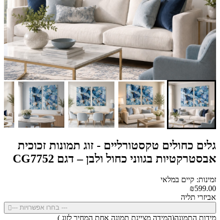
גלים כחולים טקסטורליים - זוג תמונות זכוכית
אבסטרקטיות בגווני כחול ולבן – דגם CG7752
זמינות: קיים במלאי
₪599.00
אביזרי תליה
--- בחרו אפשרויות ---
מידות התמונה(המידה מציינת תמונה אחת המחיר לזוג )