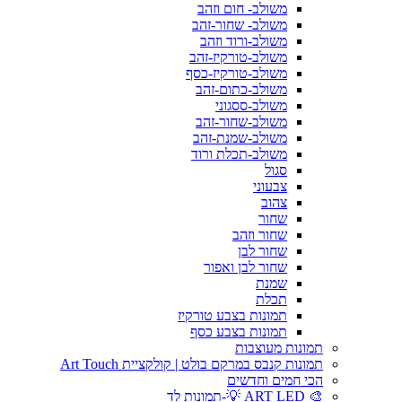
משולב- חום וזהב
משולב- שחור-זהב
משולב-ורוד וזהב
משולב-טורקיז-זהב
משולב-טורקיז-כסף
משולב-כתום-זהב
משולב-ססגוני
משולב-שחור-זהב
משולב-שמנת-זהב
משולב-תכלת ורוד
סגול
צבעוני
צהוב
שחור
שחור וזהב
שחור לבן
שחור לבן ואפור
שמנת
תכלת
תמונות בצבע טורקיז
תמונות בצבע כסף
תמונות מעוצבות
תמונות קנבס במרקם בולט | קולקציית Art Touch
הכי חמים וחדשים
🎨 ART LED 💡-תמונות לד