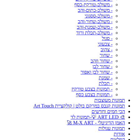
- משולב-טורקיז-כסף
- משולב-כתום-זהב
- משולב-ססגוני
- משולב-שחור-זהב
- משולב-שמנת-זהב
- משולב-תכלת ורוד
- סגול
- צבעוני
- צהוב
- שחור
- שחור וזהב
- שחור לבן
- שחור לבן ואפור
- שמנת
- תכלת
- תמונות בצבע טורקיז
- תמונות בצבע כסף
תמונות מעוצבות
תמונות קנבס במרקם בולט | קולקציית Art Touch
הכי חמים וחדשים
🎨 ART LED 💡-תמונות לד
האמן הדיגיטלי - M-X ART 🚀
תמונות עגולות
אודות
המלצות