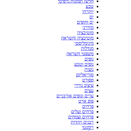
חדש! תמונות גרפיטי
טבע
יוקרתי
ים
ים וחופים
מודרני
מוטיבציה
מוטיבציה והשראה
מינימליסטי
מנדלות
משפטי השראה
נופים
נופים וטבע
נוצות
סוריאליזם
ספורט
עיצוב נורדי
עצים
ערים ונופים אורבניים
פופ ארט
פרחים
פרחים ועלים
פרחים וצמחים
רבנים ויהדות
רומנטי