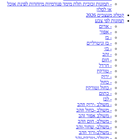
- תמונות זכוכית תלת מימד פנורמיות מיוחדות לפינת אוכל
או לסלון
קטלוג מעצבים 2026
תמונות לפי צבע
- אדום
- אפור
- בז
- בז וניטרליים
- בז׳
- זהב
- חום
- חרדל
- טורקיז
- ירוק
- כחול
- כחול וטורקיז
- כתום
- לבן
- משולב -ירוק וזהב
- משולב -כחול וזהב
- משולב אפור זהב
- משולב- חום וזהב
- משולב- שחור-זהב
- משולב-ורוד וזהב
- משולב-טורקיז-זהב