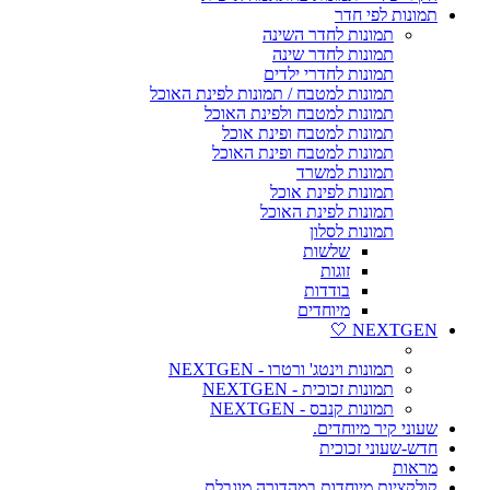
תמונות לפי חדר
תמונות לחדר השינה
תמונות לחדר שינה
תמונות לחדרי ילדים
תמונות למטבח / תמונות לפינת האוכל
תמונות למטבח ולפינת האוכל
תמונות למטבח ופינת אוכל
תמונות למטבח ופינת האוכל
תמונות למשרד
תמונות לפינת אוכל
תמונות לפינת האוכל
תמונות לסלון
שלשות
זוגות
בודדות
מיוחדים
NEXTGEN 🤍
תמונות וינטג' ורטרו - NEXTGEN
תמונות זכוכית - NEXTGEN
תמונות קנבס - NEXTGEN
שעוני קיר מיוחדים.
חדש-שעוני זכוכית
מראות
קולקציות מיוחדות במהדורה מוגבלת