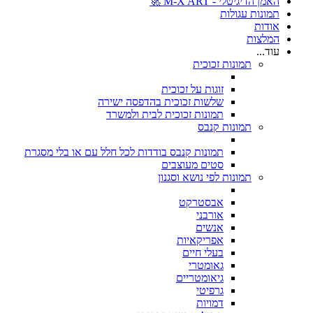
האמן הדיגיטלי - M-X ART 🚀
תמונות עגולות
אודות
המלצות
עוד...
תמונות זכוכית
זוגות על זכוכית
שלשות זכוכית בהדפסה ישירה
תמונות זכוכית לבית ולמשרד
תמונות קנבס
תמונות קנבס בודדות לכל חלל עם או בלי מסגרת
סטים מעוצבים
תמונות לפי נושא וסגנון
אבסטרקט
אורבני
אנשים
אפריקאיות
בעלי חיים
גאומטרי
גיאומטריים
גרפיטי
דמויות