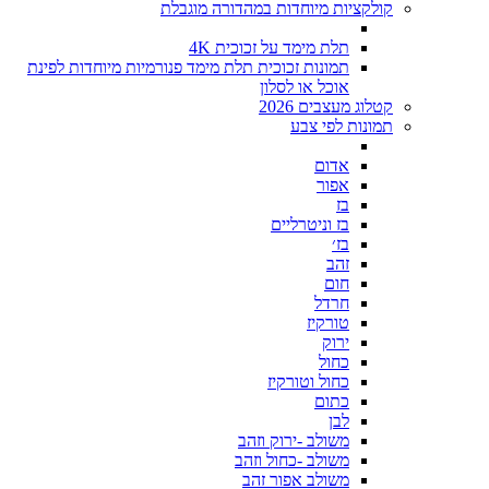
קולקציות מיוחדות במהדורה מוגבלת
תלת מימד על זכוכית 4K
תמונות זכוכית תלת מימד פנורמיות מיוחדות לפינת
אוכל או לסלון
קטלוג מעצבים 2026
תמונות לפי צבע
אדום
אפור
בז
בז וניטרליים
בז׳
זהב
חום
חרדל
טורקיז
ירוק
כחול
כחול וטורקיז
כתום
לבן
משולב -ירוק וזהב
משולב -כחול וזהב
משולב אפור זהב