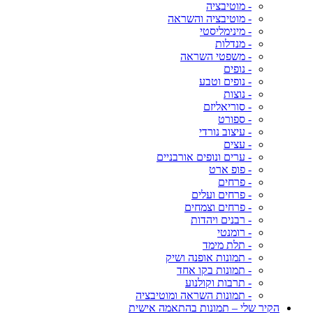
- מוטיבציה
- מוטיבציה והשראה
- מינימליסטי
- מנדלות
- משפטי השראה
- נופים
- נופים וטבע
- נוצות
- סוריאליזם
- ספורט
- עיצוב נורדי
- עצים
- ערים ונופים אורבניים
- פופ ארט
- פרחים
- פרחים ועלים
- פרחים וצמחים
- רבנים ויהדות
- רומנטי
- תלת מימד
- תמונות אופנה ושיק
- תמונות בקו אחד
- תרבות וקולנוע
- תמונות השראה ומוטיבציה
הקיר שלי – תמונות בהתאמה אישית