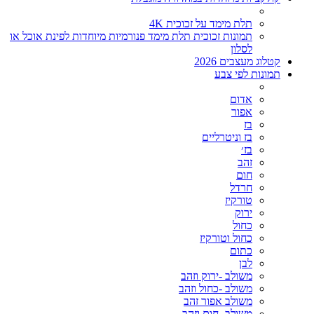
תלת מימד על זכוכית 4K
תמונות זכוכית תלת מימד פנורמיות מיוחדות לפינת אוכל או
לסלון
קטלוג מעצבים 2026
תמונות לפי צבע
אדום
אפור
בז
בז וניטרליים
בז׳
זהב
חום
חרדל
טורקיז
ירוק
כחול
כחול וטורקיז
כתום
לבן
משולב -ירוק וזהב
משולב -כחול וזהב
משולב אפור זהב
משולב- חום וזהב