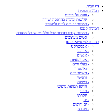
דף הבית
תמונות זכוכית
- זוגות על זכוכית
- שלשות זכוכית בהדפסה ישירה
- תמונות זכוכית לבית ולמשרד
תמונות קנבס
- תמונות קנבס בודדות לכל חלל עם או בלי מסגרת
- סטים מעוצבים
תמונות לפי נושא וסגנון
- אבסטרקט
- אורבני
- אנשים
- אפריקאיות
- בעלי חיים
- גאומטרי
- גיאומטריים
- גרפיטי
- דמויות
- חדש! תמונות גרפיטי
- טבע
- יוקרתי
- ים
- ים וחופים
- מודרני