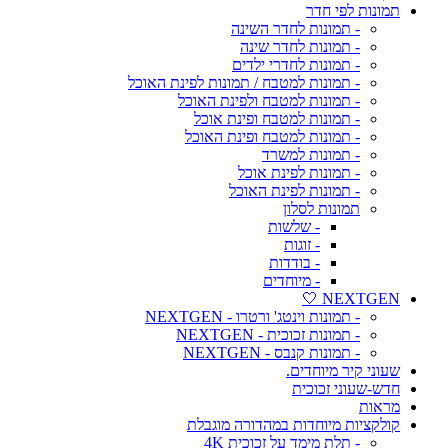
תמונות לפי חדר
- תמונות לחדר השינה
- תמונות לחדר שינה
- תמונות לחדרי ילדים
- תמונות למטבח / תמונות לפינת האוכל
- תמונות למטבח ולפינת האוכל
- תמונות למטבח ופינת אוכל
- תמונות למטבח ופינת האוכל
- תמונות למשרד
- תמונות לפינת אוכל
- תמונות לפינת האוכל
תמונות לסלון
- שלשות
- זוגות
- בודדות
- מיוחדים
NEXTGEN 🤍
- תמונות וינטג' ורטרו - NEXTGEN
- תמונות זכוכית - NEXTGEN
- תמונות קנבס - NEXTGEN
שעוני קיר מיוחדים.
חדש-שעוני זכוכית
מראות
קולקציות מיוחדות במהדורה מוגבלת
- תלת מימד על זכוכית 4K