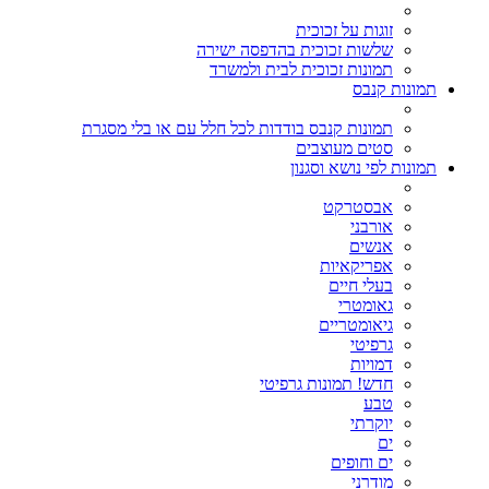
זוגות על זכוכית
שלשות זכוכית בהדפסה ישירה
תמונות זכוכית לבית ולמשרד
תמונות קנבס
תמונות קנבס בודדות לכל חלל עם או בלי מסגרת
סטים מעוצבים
תמונות לפי נושא וסגנון
אבסטרקט
אורבני
אנשים
אפריקאיות
בעלי חיים
גאומטרי
גיאומטריים
גרפיטי
דמויות
חדש! תמונות גרפיטי
טבע
יוקרתי
ים
ים וחופים
מודרני