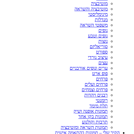
מוטיבציה
מוטיבציה והשראה
מינימליסטי
מנדלות
משפטי השראה
נופים
נופים וטבע
נוצות
סוריאליזם
ספורט
עיצוב נורדי
עצים
ערים ונופים אורבניים
פופ ארט
פרחים
פרחים ועלים
פרחים וצמחים
רבנים ויהדות
רומנטי
תלת מימד
תמונות אופנה ושיק
תמונות בקו אחד
תרבות וקולנוע
תמונות השראה ומוטיבציה
הקיר שלי – תמונות בהתאמה אישית