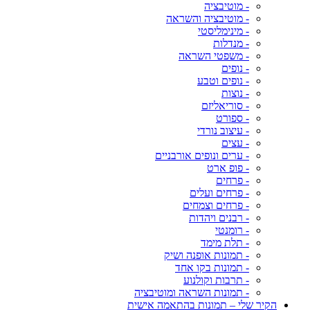
- מוטיבציה
- מוטיבציה והשראה
- מינימליסטי
- מנדלות
- משפטי השראה
- נופים
- נופים וטבע
- נוצות
- סוריאליזם
- ספורט
- עיצוב נורדי
- עצים
- ערים ונופים אורבניים
- פופ ארט
- פרחים
- פרחים ועלים
- פרחים וצמחים
- רבנים ויהדות
- רומנטי
- תלת מימד
- תמונות אופנה ושיק
- תמונות בקו אחד
- תרבות וקולנוע
- תמונות השראה ומוטיבציה
הקיר שלי – תמונות בהתאמה אישית