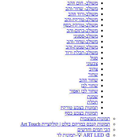
משולב- חום וזהב
משולב- שחור-זהב
משולב-ורוד וזהב
משולב-טורקיז-זהב
משולב-טורקיז-כסף
משולב-כתום-זהב
משולב-ססגוני
משולב-שחור-זהב
משולב-שמנת-זהב
משולב-תכלת ורוד
סגול
צבעוני
צהוב
שחור
שחור וזהב
שחור לבן
שחור לבן ואפור
שמנת
תכלת
תמונות בצבע טורקיז
תמונות בצבע כסף
תמונות מעוצבות
תמונות קנבס במרקם בולט | קולקציית Art Touch
הכי חמים וחדשים
🎨 ART LED 💡-תמונות לד