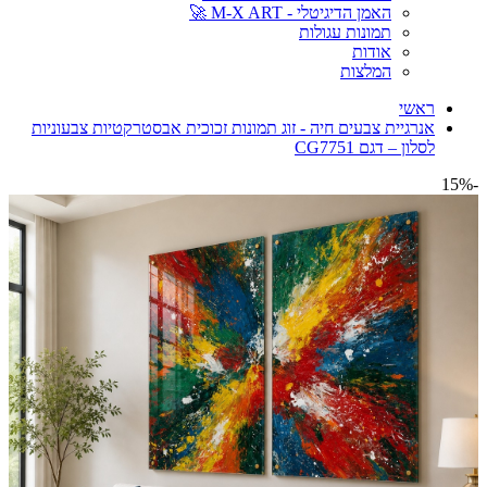
האמן הדיגיטלי - M-X ART 🚀
תמונות עגולות
אודות
המלצות
ראשי
אנרגיית צבעים חיה - זוג תמונות זכוכית אבסטרקטיות צבעוניות
לסלון – דגם CG7751
-15%