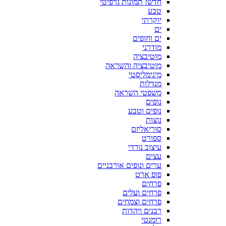
חדש! תמונות גרפיטי
טבע
יוקרתי
ים
ים וחופים
מודרני
מוטיבציה
מוטיבציה והשראה
מינימליסטי
מנדלות
משפטי השראה
נופים
נופים וטבע
נוצות
סוריאליזם
ספורט
עיצוב נורדי
עצים
ערים ונופים אורבניים
פופ ארט
פרחים
פרחים ועלים
פרחים וצמחים
רבנים ויהדות
רומנטי