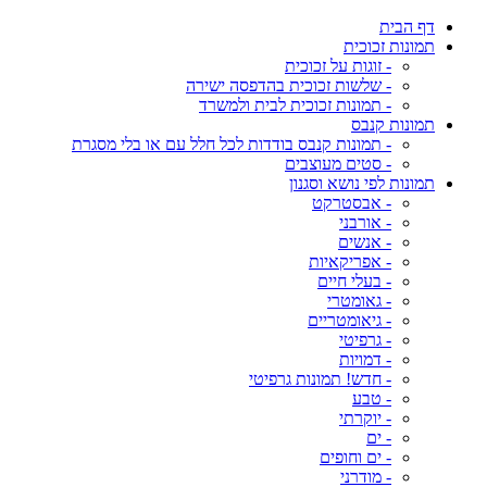
דף הבית
תמונות זכוכית
- זוגות על זכוכית
- שלשות זכוכית בהדפסה ישירה
- תמונות זכוכית לבית ולמשרד
תמונות קנבס
- תמונות קנבס בודדות לכל חלל עם או בלי מסגרת
- סטים מעוצבים
תמונות לפי נושא וסגנון
- אבסטרקט
- אורבני
- אנשים
- אפריקאיות
- בעלי חיים
- גאומטרי
- גיאומטריים
- גרפיטי
- דמויות
- חדש! תמונות גרפיטי
- טבע
- יוקרתי
- ים
- ים וחופים
- מודרני