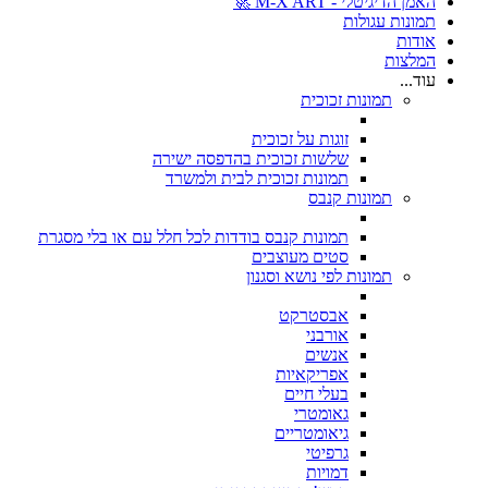
האמן הדיגיטלי - M-X ART 🚀
תמונות עגולות
אודות
המלצות
עוד...
תמונות זכוכית
זוגות על זכוכית
שלשות זכוכית בהדפסה ישירה
תמונות זכוכית לבית ולמשרד
תמונות קנבס
תמונות קנבס בודדות לכל חלל עם או בלי מסגרת
סטים מעוצבים
תמונות לפי נושא וסגנון
אבסטרקט
אורבני
אנשים
אפריקאיות
בעלי חיים
גאומטרי
גיאומטריים
גרפיטי
דמויות