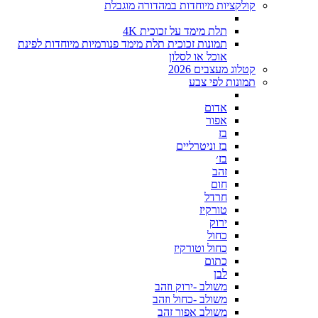
קולקציות מיוחדות במהדורה מוגבלת
תלת מימד על זכוכית 4K
תמונות זכוכית תלת מימד פנורמיות מיוחדות לפינת
אוכל או לסלון
קטלוג מעצבים 2026
תמונות לפי צבע
אדום
אפור
בז
בז וניטרליים
בז׳
זהב
חום
חרדל
טורקיז
ירוק
כחול
כחול וטורקיז
כתום
לבן
משולב -ירוק וזהב
משולב -כחול וזהב
משולב אפור זהב