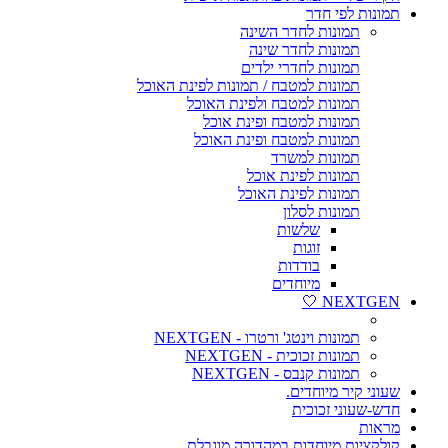
תמונות לפי חדר
תמונות לחדר השינה
תמונות לחדר שינה
תמונות לחדרי ילדים
תמונות למטבח / תמונות לפינת האוכל
תמונות למטבח ולפינת האוכל
תמונות למטבח ופינת אוכל
תמונות למטבח ופינת האוכל
תמונות למשרד
תמונות לפינת אוכל
תמונות לפינת האוכל
תמונות לסלון
שלשות
זוגות
בודדות
מיוחדים
NEXTGEN 🤍
תמונות וינטג' ורטרו - NEXTGEN
תמונות זכוכית - NEXTGEN
תמונות קנבס - NEXTGEN
שעוני קיר מיוחדים.
חדש-שעוני זכוכית
מראות
קולקציות מיוחדות במהדורה מוגבלת