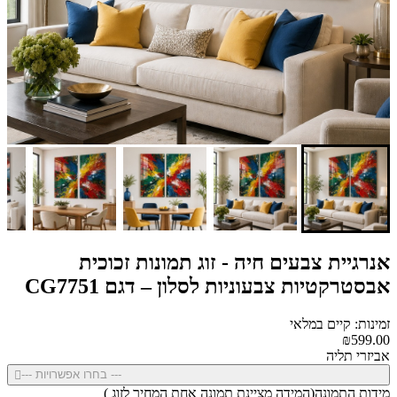
אנרגיית צבעים חיה - זוג תמונות זכוכית
אבסטרקטיות צבעוניות לסלון – דגם CG7751
זמינות: קיים במלאי
₪599.00
אביזרי תליה
--- בחרו אפשרויות ---
מידות התמונה(המידה מציינת תמונה אחת המחיר לזוג )