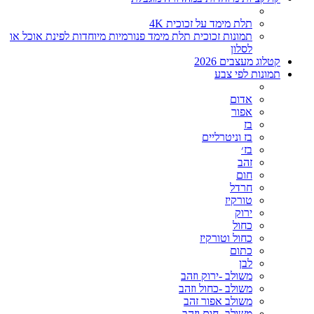
תלת מימד על זכוכית 4K
תמונות זכוכית תלת מימד פנורמיות מיוחדות לפינת אוכל או
לסלון
קטלוג מעצבים 2026
תמונות לפי צבע
אדום
אפור
בז
בז וניטרליים
בז׳
זהב
חום
חרדל
טורקיז
ירוק
כחול
כחול וטורקיז
כתום
לבן
משולב -ירוק וזהב
משולב -כחול וזהב
משולב אפור זהב
משולב- חום וזהב