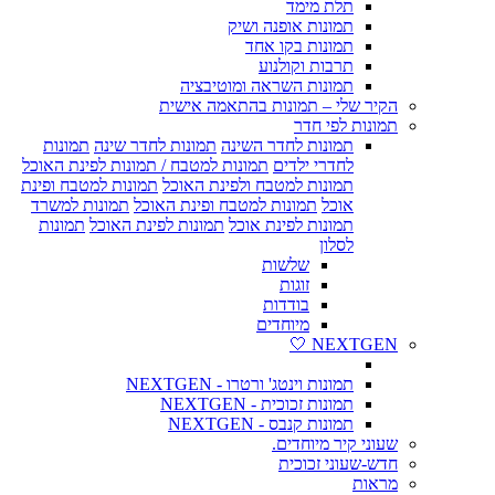
תלת מימד
תמונות אופנה ושיק
תמונות בקו אחד
תרבות וקולנוע
תמונות השראה ומוטיבציה
הקיר שלי – תמונות בהתאמה אישית
תמונות לפי חדר
תמונות לחדר השינה
תמונות לחדר שינה
תמונות
לחדרי ילדים
תמונות למטבח / תמונות לפינת האוכל
תמונות למטבח ולפינת האוכל
תמונות למטבח ופינת
אוכל
תמונות למטבח ופינת האוכל
תמונות למשרד
תמונות לפינת אוכל
תמונות לפינת האוכל
תמונות
לסלון
שלשות
זוגות
בודדות
מיוחדים
NEXTGEN 🤍
תמונות וינטג' ורטרו - NEXTGEN
תמונות זכוכית - NEXTGEN
תמונות קנבס - NEXTGEN
שעוני קיר מיוחדים.
חדש-שעוני זכוכית
מראות