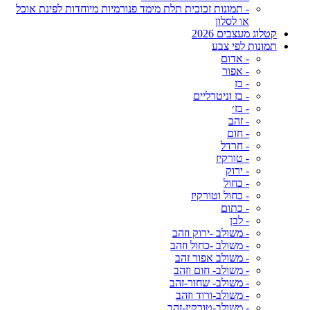
- תמונות זכוכית תלת מימד פנורמיות מיוחדות לפינת אוכל
או לסלון
קטלוג מעצבים 2026
תמונות לפי צבע
- אדום
- אפור
- בז
- בז וניטרליים
- בז׳
- זהב
- חום
- חרדל
- טורקיז
- ירוק
- כחול
- כחול וטורקיז
- כתום
- לבן
- משולב -ירוק וזהב
- משולב -כחול וזהב
- משולב אפור זהב
- משולב- חום וזהב
- משולב- שחור-זהב
- משולב-ורוד וזהב
- משולב-טורקיז-זהב