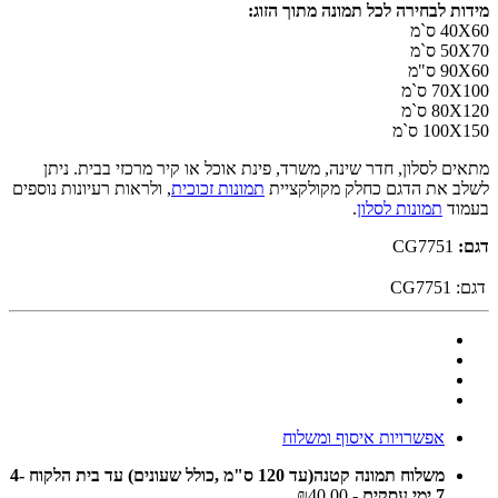
מידות לבחירה לכל תמונה מתוך הזוג:
40X60 ס`מ
50X70 ס`מ
90X60 ס"מ
70X100 ס`מ
80X120 ס`מ
100X150 ס`מ
מתאים לסלון, חדר שינה, משרד, פינת אוכל או קיר מרכזי בבית. ניתן
לשלב את הדגם כחלק מקולקציית
תמונות זכוכית
, ולראות רעיונות נוספים
בעמוד
תמונות לסלון
.
דגם:
CG7751
דגם:
CG7751
אפשרויות איסוף ומשלוח
משלוח תמונה קטנה(עד 120 ס"מ ,כולל שעונים) עד בית הלקוח 4-
7 ימי עסקים
- ₪40.00