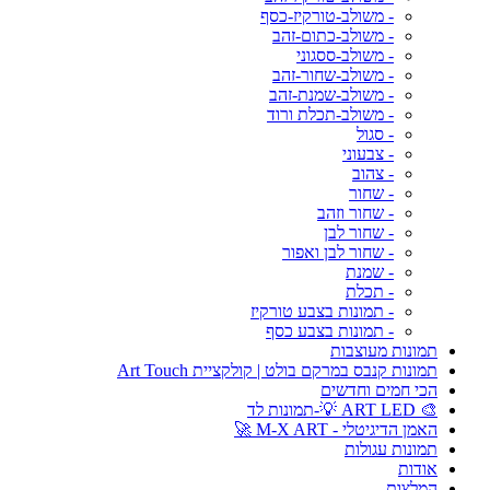
- משולב-טורקיז-כסף
- משולב-כתום-זהב
- משולב-ססגוני
- משולב-שחור-זהב
- משולב-שמנת-זהב
- משולב-תכלת ורוד
- סגול
- צבעוני
- צהוב
- שחור
- שחור וזהב
- שחור לבן
- שחור לבן ואפור
- שמנת
- תכלת
- תמונות בצבע טורקיז
- תמונות בצבע כסף
תמונות מעוצבות
תמונות קנבס במרקם בולט | קולקציית Art Touch
הכי חמים וחדשים
🎨 ART LED 💡-תמונות לד
האמן הדיגיטלי - M-X ART 🚀
תמונות עגולות
אודות
המלצות