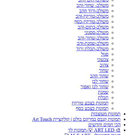
משולב- שחור-זהב
משולב-ורוד וזהב
משולב-טורקיז-זהב
משולב-טורקיז-כסף
משולב-כתום-זהב
משולב-ססגוני
משולב-שחור-זהב
משולב-שמנת-זהב
משולב-תכלת ורוד
סגול
צבעוני
צהוב
שחור
שחור וזהב
שחור לבן
שחור לבן ואפור
שמנת
תכלת
תמונות בצבע טורקיז
תמונות בצבע כסף
תמונות מעוצבות
תמונות קנבס במרקם בולט | קולקציית Art Touch
הכי חמים וחדשים
🎨 ART LED 💡-תמונות לד