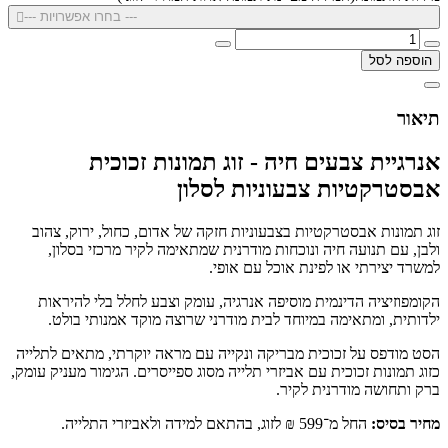
--- בחרו אפשרויות ---
הוספה לסל
תיאור
אנרגיית צבעים חיה - זוג תמונות זכוכית
אבסטרקטיות צבעוניות לסלון
זוג תמונות אבסטרקטיות בצבעוניות חזקה של אדום, כחול, ירוק, צהוב
ולבן, עם תנועה חיה ונוכחות מודרנית שמתאימה לקיר מרכזי בסלון,
למשרד יצירתי או לפינת אוכל עם אופי.
הקומפוזיציה הדינמית מוסיפה אנרגיה, עומק וצבע לחלל בלי להיראות
ילדותית, ומתאימה במיוחד לבית מודרני שרוצה מוקד אמנותי בולט.
הסט מודפס על זכוכית מבריקה ונקייה עם מראה יוקרתי, מתאים לתלייה
כזוג תמונות זכוכית עם אביזרי תלייה מסוג ספייסרים. הגימור מעניק עומק,
ברק ותחושה מודרנית לקיר.
מחיר בסיס:
החל מ־599 ₪ לזוג, בהתאם למידה ולאביזרי התלייה.