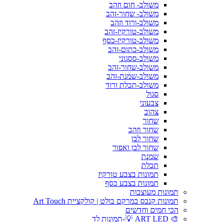
משולב- חום וזהב
משולב- שחור-זהב
משולב-ורוד וזהב
משולב-טורקיז-זהב
משולב-טורקיז-כסף
משולב-כתום-זהב
משולב-ססגוני
משולב-שחור-זהב
משולב-שמנת-זהב
משולב-תכלת ורוד
סגול
צבעוני
צהוב
שחור
שחור וזהב
שחור לבן
שחור לבן ואפור
שמנת
תכלת
תמונות בצבע טורקיז
תמונות בצבע כסף
תמונות מעוצבות
תמונות קנבס במרקם בולט | קולקציית Art Touch
הכי חמים וחדשים
🎨 ART LED 💡-תמונות לד