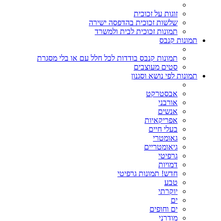
זוגות על זכוכית
שלשות זכוכית בהדפסה ישירה
תמונות זכוכית לבית ולמשרד
תמונות קנבס
תמונות קנבס בודדות לכל חלל עם או בלי מסגרת
סטים מעוצבים
תמונות לפי נושא וסגנון
אבסטרקט
אורבני
אנשים
אפריקאיות
בעלי חיים
גאומטרי
גיאומטריים
גרפיטי
דמויות
חדש! תמונות גרפיטי
טבע
יוקרתי
ים
ים וחופים
מודרני