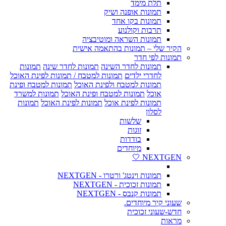
תלת מימד
תמונות אופנה ושיק
תמונות בקו אחד
תרבות וקולנוע
תמונות השראה ומוטיבציה
הקיר שלי – תמונות בהתאמה אישית
תמונות לפי חדר
תמונות לחדר השינה
תמונות לחדר שינה
תמונות
לחדרי ילדים
תמונות למטבח / תמונות לפינת האוכל
תמונות למטבח ולפינת האוכל
תמונות למטבח ופינת
אוכל
תמונות למטבח ופינת האוכל
תמונות למשרד
תמונות לפינת אוכל
תמונות לפינת האוכל
תמונות
לסלון
שלשות
זוגות
בודדות
מיוחדים
NEXTGEN 🤍
תמונות וינטג' ורטרו - NEXTGEN
תמונות זכוכית - NEXTGEN
תמונות קנבס - NEXTGEN
שעוני קיר מיוחדים.
חדש-שעוני זכוכית
מראות