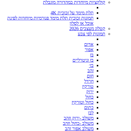
קולקציות מיוחדות במהדורה מוגבלת
תלת מימד על זכוכית 4K
תמונות זכוכית תלת מימד פנורמיות מיוחדות לפינת
אוכל או לסלון
קטלוג מעצבים 2026
תמונות לפי צבע
אדום
אפור
בז
בז וניטרליים
בז׳
זהב
חום
חרדל
טורקיז
ירוק
כחול
כחול וטורקיז
כתום
לבן
משולב -ירוק וזהב
משולב -כחול וזהב
משולב אפור זהב