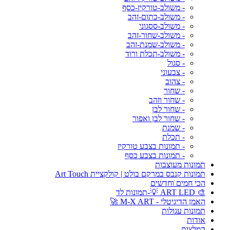
- משולב-טורקיז-כסף
- משולב-כתום-זהב
- משולב-ססגוני
- משולב-שחור-זהב
- משולב-שמנת-זהב
- משולב-תכלת ורוד
- סגול
- צבעוני
- צהוב
- שחור
- שחור וזהב
- שחור לבן
- שחור לבן ואפור
- שמנת
- תכלת
- תמונות בצבע טורקיז
- תמונות בצבע כסף
תמונות מעוצבות
תמונות קנבס במרקם בולט | קולקציית Art Touch
הכי חמים וחדשים
🎨 ART LED 💡-תמונות לד
האמן הדיגיטלי - M-X ART 🚀
תמונות עגולות
אודות
המלצות