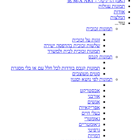
האמן הדיגיטלי - M-X ART 🚀
תמונות עגולות
אודות
המלצות
עוד...
תמונות זכוכית
זוגות על זכוכית
שלשות זכוכית בהדפסה ישירה
תמונות זכוכית לבית ולמשרד
תמונות קנבס
תמונות קנבס בודדות לכל חלל עם או בלי מסגרת
סטים מעוצבים
תמונות לפי נושא וסגנון
אבסטרקט
אורבני
אנשים
אפריקאיות
בעלי חיים
גאומטרי
גיאומטריים
גרפיטי
דמויות