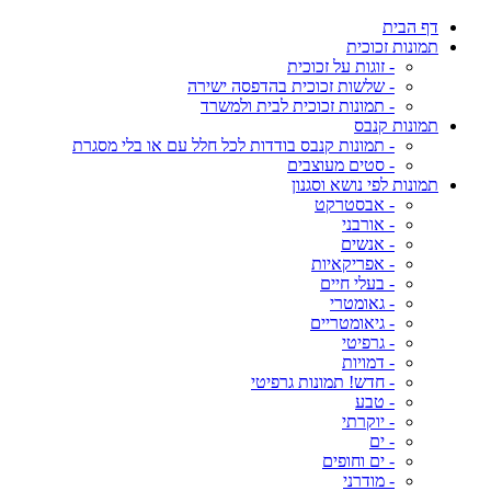
דף הבית
תמונות זכוכית
- זוגות על זכוכית
- שלשות זכוכית בהדפסה ישירה
- תמונות זכוכית לבית ולמשרד
תמונות קנבס
- תמונות קנבס בודדות לכל חלל עם או בלי מסגרת
- סטים מעוצבים
תמונות לפי נושא וסגנון
- אבסטרקט
- אורבני
- אנשים
- אפריקאיות
- בעלי חיים
- גאומטרי
- גיאומטריים
- גרפיטי
- דמויות
- חדש! תמונות גרפיטי
- טבע
- יוקרתי
- ים
- ים וחופים
- מודרני