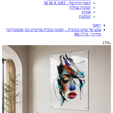
האמן הדיגיטלי - M-X ART 🚀
תמונות עגולות
אודות
המלצות
ראשי
צבע של שקט בזכוכית – תמונת זכוכית פורטרט נשי אבסטרקטי
מודרני | MG7711
-15%