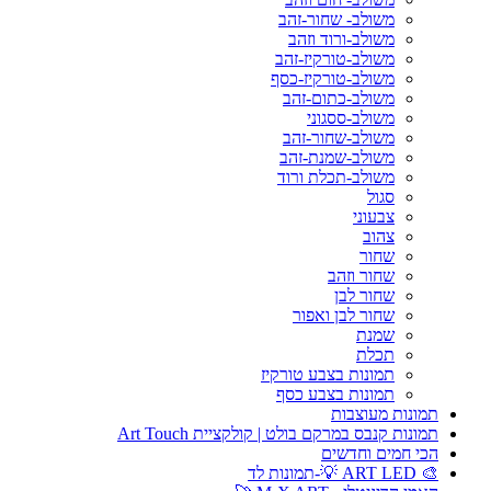
משולב- שחור-זהב
משולב-ורוד וזהב
משולב-טורקיז-זהב
משולב-טורקיז-כסף
משולב-כתום-זהב
משולב-ססגוני
משולב-שחור-זהב
משולב-שמנת-זהב
משולב-תכלת ורוד
סגול
צבעוני
צהוב
שחור
שחור וזהב
שחור לבן
שחור לבן ואפור
שמנת
תכלת
תמונות בצבע טורקיז
תמונות בצבע כסף
תמונות מעוצבות
תמונות קנבס במרקם בולט | קולקציית Art Touch
הכי חמים וחדשים
🎨 ART LED 💡-תמונות לד