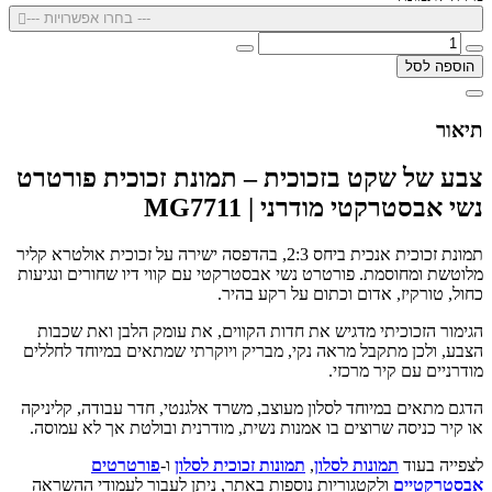
--- בחרו אפשרויות ---
הוספה לסל
תיאור
צבע של שקט בזכוכית – תמונת זכוכית פורטרט
נשי אבסטרקטי מודרני | MG7711
תמונת זכוכית אנכית ביחס 2:3, בהדפסה ישירה על זכוכית אולטרא קליר
מלוטשת ומחוסמת. פורטרט נשי אבסטרקטי עם קווי דיו שחורים ונגיעות
כחול, טורקיז, אדום וכתום על רקע בהיר.
הגימור הזכוכיתי מדגיש את חדות הקווים, את עומק הלבן ואת שכבות
הצבע, ולכן מתקבל מראה נקי, מבריק ויוקרתי שמתאים במיוחד לחללים
מודרניים עם קיר מרכזי.
הדגם מתאים במיוחד לסלון מעוצב, משרד אלגנטי, חדר עבודה, קליניקה
או קיר כניסה שרוצים בו אמנות נשית, מודרנית ובולטת אך לא עמוסה.
לצפייה בעוד
תמונות לסלון
,
תמונות זכוכית לסלון
ו-
פורטרטים
אבסטרקטיים
ולקטגוריות נוספות באתר, ניתן לעבור לעמודי ההשראה