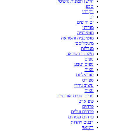
חדש! תמונות גרפיטי
טבע
יוקרתי
ים
ים וחופים
מודרני
מוטיבציה
מוטיבציה והשראה
מינימליסטי
מנדלות
משפטי השראה
נופים
נופים וטבע
נוצות
סוריאליזם
ספורט
עיצוב נורדי
עצים
ערים ונופים אורבניים
פופ ארט
פרחים
פרחים ועלים
פרחים וצמחים
רבנים ויהדות
רומנטי