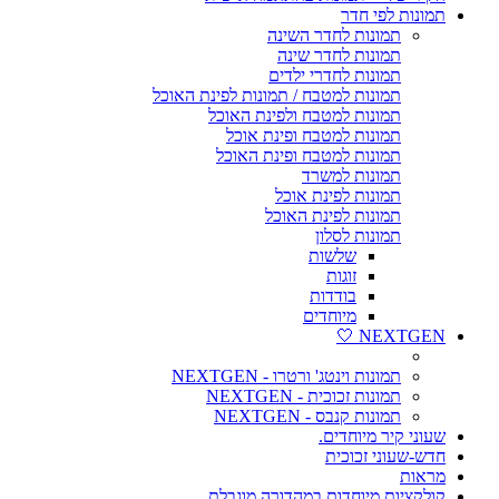
תמונות לפי חדר
תמונות לחדר השינה
תמונות לחדר שינה
תמונות לחדרי ילדים
תמונות למטבח / תמונות לפינת האוכל
תמונות למטבח ולפינת האוכל
תמונות למטבח ופינת אוכל
תמונות למטבח ופינת האוכל
תמונות למשרד
תמונות לפינת אוכל
תמונות לפינת האוכל
תמונות לסלון
שלשות
זוגות
בודדות
מיוחדים
NEXTGEN 🤍
תמונות וינטג' ורטרו - NEXTGEN
תמונות זכוכית - NEXTGEN
תמונות קנבס - NEXTGEN
שעוני קיר מיוחדים.
חדש-שעוני זכוכית
מראות
קולקציות מיוחדות במהדורה מוגבלת