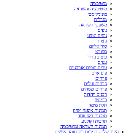
מוטיבציה
מוטיבציה והשראה
מינימליסטי
מנדלות
משפטי השראה
נופים
נופים וטבע
נוצות
סוריאליזם
ספורט
עיצוב נורדי
עצים
ערים ונופים אורבניים
פופ ארט
פרחים
פרחים ועלים
פרחים וצמחים
רבנים ויהדות
רומנטי
תלת מימד
תמונות אופנה ושיק
תמונות בקו אחד
תרבות וקולנוע
תמונות השראה ומוטיבציה
הקיר שלי – תמונות בהתאמה אישית