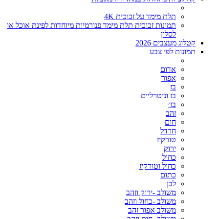
תלת מימד על זכוכית 4K
תמונות זכוכית תלת מימד פנורמיות מיוחדות לפינת אוכל או
לסלון
קטלוג מעצבים 2026
תמונות לפי צבע
אדום
אפור
בז
בז וניטרליים
בז׳
זהב
חום
חרדל
טורקיז
ירוק
כחול
כחול וטורקיז
כתום
לבן
משולב -ירוק וזהב
משולב -כחול וזהב
משולב אפור זהב
משולב- חום וזהב