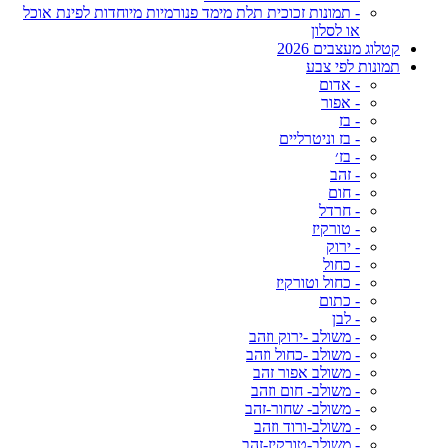
- תמונות זכוכית תלת מימד פנורמיות מיוחדות לפינת אוכל
או לסלון
קטלוג מעצבים 2026
תמונות לפי צבע
- אדום
- אפור
- בז
- בז וניטרליים
- בז׳
- זהב
- חום
- חרדל
- טורקיז
- ירוק
- כחול
- כחול וטורקיז
- כתום
- לבן
- משולב -ירוק וזהב
- משולב -כחול וזהב
- משולב אפור זהב
- משולב- חום וזהב
- משולב- שחור-זהב
- משולב-ורוד וזהב
- משולב-טורקיז-זהב