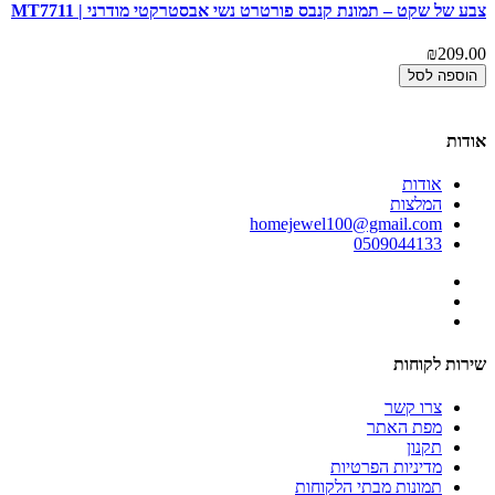
צבע של שקט – תמונת קנבס פורטרט נשי אבסטרקטי מודרני | MT7711
מל
00
₪209.00
הוספה לסל
אודות
אודות
המלצות
homejewel100@gmail.com
0509044133
שירות לקוחות
צרו קשר
מפת האתר
תקנון
מדיניות הפרטיות
תמונות מבתי הלקוחות