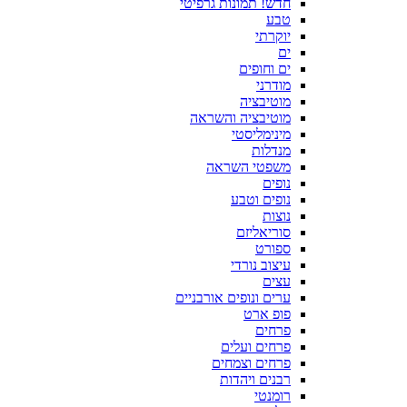
חדש! תמונות גרפיטי
טבע
יוקרתי
ים
ים וחופים
מודרני
מוטיבציה
מוטיבציה והשראה
מינימליסטי
מנדלות
משפטי השראה
נופים
נופים וטבע
נוצות
סוריאליזם
ספורט
עיצוב נורדי
עצים
ערים ונופים אורבניים
פופ ארט
פרחים
פרחים ועלים
פרחים וצמחים
רבנים ויהדות
רומנטי