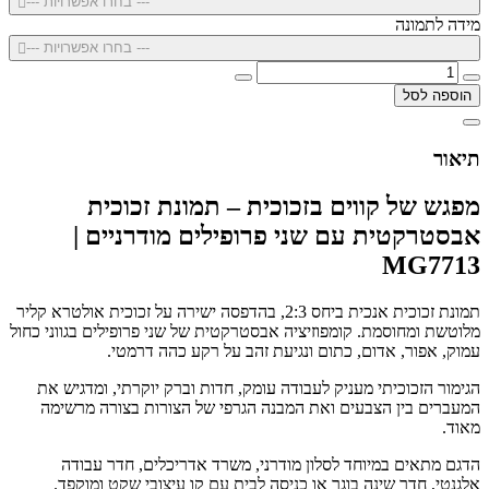
--- בחרו אפשרויות ---
מידה לתמונה
--- בחרו אפשרויות ---
הוספה לסל
תיאור
מפגש של קווים בזכוכית – תמונת זכוכית
אבסטרקטית עם שני פרופילים מודרניים |
MG7713
תמונת זכוכית אנכית ביחס 2:3, בהדפסה ישירה על זכוכית אולטרא קליר
מלוטשת ומחוסמת. קומפוזיציה אבסטרקטית של שני פרופילים בגווני כחול
עמוק, אפור, אדום, כתום ונגיעת זהב על רקע כהה דרמטי.
הגימור הזכוכיתי מעניק לעבודה עומק, חדות וברק יוקרתי, ומדגיש את
המעברים בין הצבעים ואת המבנה הגרפי של הצורות בצורה מרשימה
מאוד.
הדגם מתאים במיוחד לסלון מודרני, משרד אדריכלים, חדר עבודה
אלגנטי, חדר שינה בוגר או כניסה לבית עם קו עיצובי שקט ומוקפד.