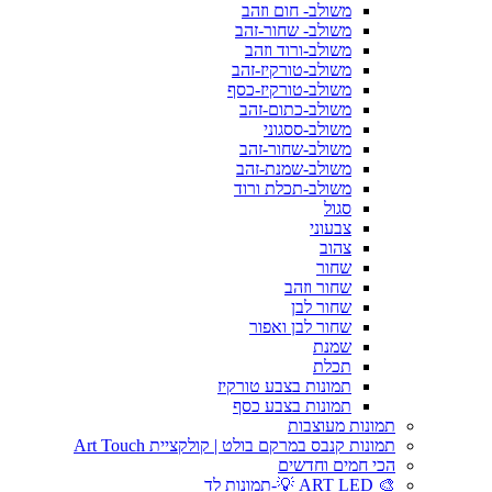
משולב- חום וזהב
משולב- שחור-זהב
משולב-ורוד וזהב
משולב-טורקיז-זהב
משולב-טורקיז-כסף
משולב-כתום-זהב
משולב-ססגוני
משולב-שחור-זהב
משולב-שמנת-זהב
משולב-תכלת ורוד
סגול
צבעוני
צהוב
שחור
שחור וזהב
שחור לבן
שחור לבן ואפור
שמנת
תכלת
תמונות בצבע טורקיז
תמונות בצבע כסף
תמונות מעוצבות
תמונות קנבס במרקם בולט | קולקציית Art Touch
הכי חמים וחדשים
🎨 ART LED 💡-תמונות לד