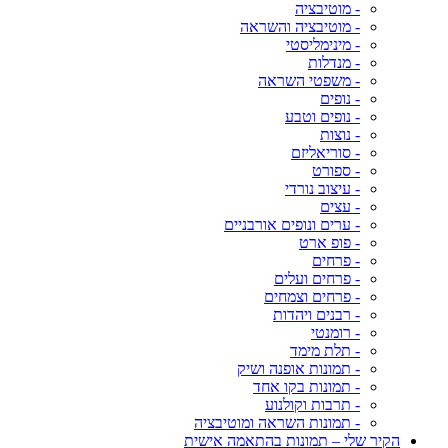
- מוטיבציה
- מוטיבציה והשראה
- מינימליסטי
- מנדלות
- משפטי השראה
- נופים
- נופים וטבע
- נוצות
- סוריאליזם
- ספורט
- עיצוב נורדי
- עצים
- ערים ונופים אורבניים
- פופ ארט
- פרחים
- פרחים ועלים
- פרחים וצמחים
- רבנים ויהדות
- רומנטי
- תלת מימד
- תמונות אופנה ושיק
- תמונות בקו אחד
- תרבות וקולנוע
- תמונות השראה ומוטיבציה
הקיר שלי – תמונות בהתאמה אישית