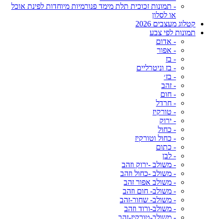
- תמונות זכוכית תלת מימד פנורמיות מיוחדות לפינת אוכל
או לסלון
קטלוג מעצבים 2026
תמונות לפי צבע
- אדום
- אפור
- בז
- בז וניטרליים
- בז׳
- זהב
- חום
- חרדל
- טורקיז
- ירוק
- כחול
- כחול וטורקיז
- כתום
- לבן
- משולב -ירוק וזהב
- משולב -כחול וזהב
- משולב אפור זהב
- משולב- חום וזהב
- משולב- שחור-זהב
- משולב-ורוד וזהב
- משולב-טורקיז-זהב