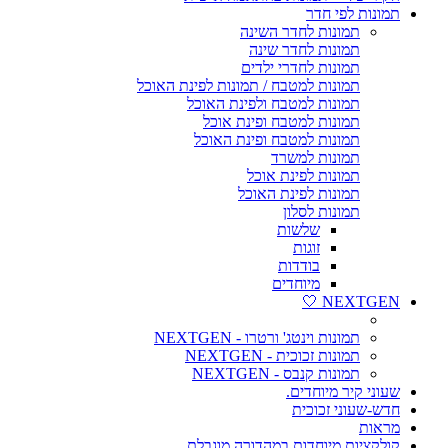
תמונות לפי חדר
תמונות לחדר השינה
תמונות לחדר שינה
תמונות לחדרי ילדים
תמונות למטבח / תמונות לפינת האוכל
תמונות למטבח ולפינת האוכל
תמונות למטבח ופינת אוכל
תמונות למטבח ופינת האוכל
תמונות למשרד
תמונות לפינת אוכל
תמונות לפינת האוכל
תמונות לסלון
שלשות
זוגות
בודדות
מיוחדים
NEXTGEN 🤍
תמונות וינטג' ורטרו - NEXTGEN
תמונות זכוכית - NEXTGEN
תמונות קנבס - NEXTGEN
שעוני קיר מיוחדים.
חדש-שעוני זכוכית
מראות
קולקציות מיוחדות במהדורה מוגבלת