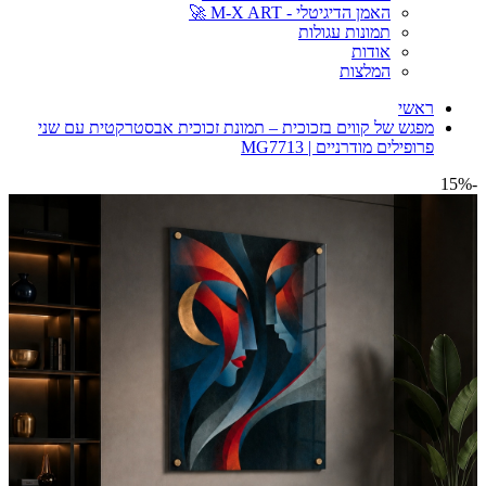
האמן הדיגיטלי - M-X ART 🚀
תמונות עגולות
אודות
המלצות
ראשי
מפגש של קווים בזכוכית – תמונת זכוכית אבסטרקטית עם שני
פרופילים מודרניים | MG7713
-15%