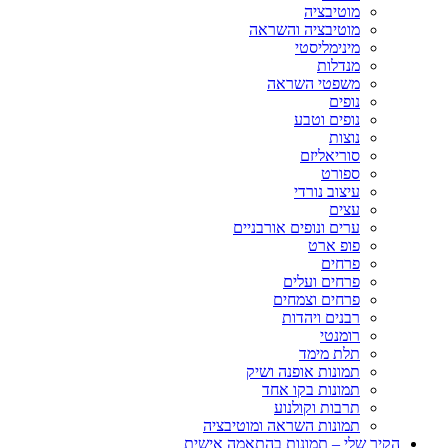
מוטיבציה
מוטיבציה והשראה
מינימליסטי
מנדלות
משפטי השראה
נופים
נופים וטבע
נוצות
סוריאליזם
ספורט
עיצוב נורדי
עצים
ערים ונופים אורבניים
פופ ארט
פרחים
פרחים ועלים
פרחים וצמחים
רבנים ויהדות
רומנטי
תלת מימד
תמונות אופנה ושיק
תמונות בקו אחד
תרבות וקולנוע
תמונות השראה ומוטיבציה
הקיר שלי – תמונות בהתאמה אישית