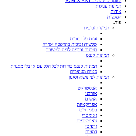
האמן הדיגיטלי - M-X ART 🚀
תמונות עגולות
אודות
המלצות
עוד...
תמונות זכוכית
זוגות על זכוכית
שלשות זכוכית בהדפסה ישירה
תמונות זכוכית לבית ולמשרד
תמונות קנבס
תמונות קנבס בודדות לכל חלל עם או בלי מסגרת
סטים מעוצבים
תמונות לפי נושא וסגנון
אבסטרקט
אורבני
אנשים
אפריקאיות
בעלי חיים
גאומטרי
גיאומטריים
גרפיטי
דמויות