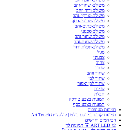
משולב- שחור-זהב
משולב-ורוד וזהב
משולב-טורקיז-זהב
משולב-טורקיז-כסף
משולב-כתום-זהב
משולב-ססגוני
משולב-שחור-זהב
משולב-שמנת-זהב
משולב-תכלת ורוד
סגול
צבעוני
צהוב
שחור
שחור וזהב
שחור לבן
שחור לבן ואפור
שמנת
תכלת
תמונות בצבע טורקיז
תמונות בצבע כסף
תמונות מעוצבות
תמונות קנבס במרקם בולט | קולקציית Art Touch
הכי חמים וחדשים
🎨 ART LED 💡-תמונות לד