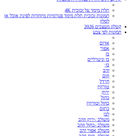
תלת מימד על זכוכית 4K
תמונות זכוכית תלת מימד פנורמיות מיוחדות לפינת אוכל או
לסלון
קטלוג מעצבים 2026
תמונות לפי צבע
אדום
אפור
בז
בז וניטרליים
בז׳
זהב
חום
חרדל
טורקיז
ירוק
כחול
כחול וטורקיז
כתום
לבן
משולב -ירוק וזהב
משולב -כחול וזהב
משולב אפור זהב
משולב- חום וזהב