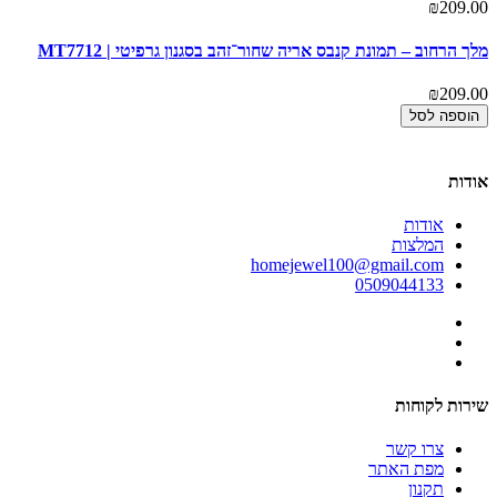
00
₪209.00
מלך הרחוב – תמונת קנבס אריה שחור־זהב בסגנון גרפיטי | MT7712
מפ
3
₪209.00
00
הוספה לסל
אודות
אודות
המלצות
homejewel100@gmail.com
0509044133
שירות לקוחות
צרו קשר
מפת האתר
תקנון