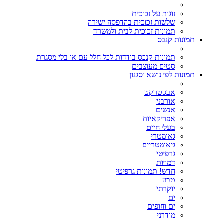
זוגות על זכוכית
שלשות זכוכית בהדפסה ישירה
תמונות זכוכית לבית ולמשרד
תמונות קנבס
תמונות קנבס בודדות לכל חלל עם או בלי מסגרת
סטים מעוצבים
תמונות לפי נושא וסגנון
אבסטרקט
אורבני
אנשים
אפריקאיות
בעלי חיים
גאומטרי
גיאומטריים
גרפיטי
דמויות
חדש! תמונות גרפיטי
טבע
יוקרתי
ים
ים וחופים
מודרני