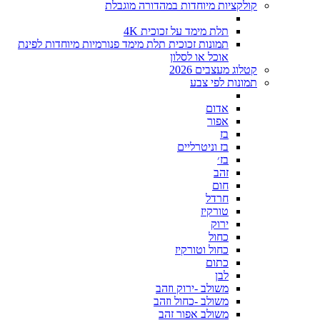
קולקציות מיוחדות במהדורה מוגבלת
תלת מימד על זכוכית 4K
תמונות זכוכית תלת מימד פנורמיות מיוחדות לפינת
אוכל או לסלון
קטלוג מעצבים 2026
תמונות לפי צבע
אדום
אפור
בז
בז וניטרליים
בז׳
זהב
חום
חרדל
טורקיז
ירוק
כחול
כחול וטורקיז
כתום
לבן
משולב -ירוק וזהב
משולב -כחול וזהב
משולב אפור זהב