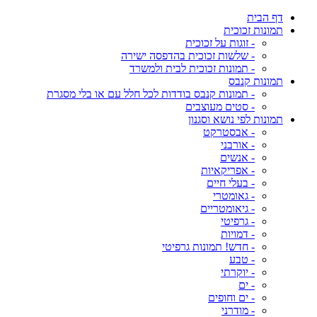
דף הבית
תמונות זכוכית
- זוגות על זכוכית
- שלשות זכוכית בהדפסה ישירה
- תמונות זכוכית לבית ולמשרד
תמונות קנבס
- תמונות קנבס בודדות לכל חלל עם או בלי מסגרת
- סטים מעוצבים
תמונות לפי נושא וסגנון
- אבסטרקט
- אורבני
- אנשים
- אפריקאיות
- בעלי חיים
- גאומטרי
- גיאומטריים
- גרפיטי
- דמויות
- חדש! תמונות גרפיטי
- טבע
- יוקרתי
- ים
- ים וחופים
- מודרני