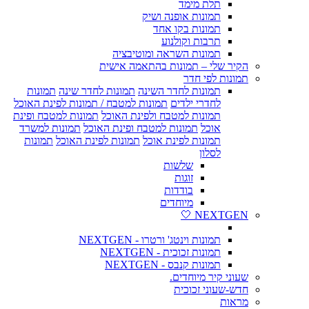
תלת מימד
תמונות אופנה ושיק
תמונות בקו אחד
תרבות וקולנוע
תמונות השראה ומוטיבציה
הקיר שלי – תמונות בהתאמה אישית
תמונות לפי חדר
תמונות לחדר השינה
תמונות לחדר שינה
תמונות
לחדרי ילדים
תמונות למטבח / תמונות לפינת האוכל
תמונות למטבח ולפינת האוכל
תמונות למטבח ופינת
אוכל
תמונות למטבח ופינת האוכל
תמונות למשרד
תמונות לפינת אוכל
תמונות לפינת האוכל
תמונות
לסלון
שלשות
זוגות
בודדות
מיוחדים
NEXTGEN 🤍
תמונות וינטג' ורטרו - NEXTGEN
תמונות זכוכית - NEXTGEN
תמונות קנבס - NEXTGEN
שעוני קיר מיוחדים.
חדש-שעוני זכוכית
מראות