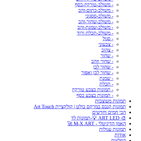
- משולב-טורקיז-כסף
- משולב-כתום-זהב
- משולב-ססגוני
- משולב-שחור-זהב
- משולב-שמנת-זהב
- משולב-תכלת ורוד
- סגול
- צבעוני
- צהוב
- שחור
- שחור וזהב
- שחור לבן
- שחור לבן ואפור
- שמנת
- תכלת
- תמונות בצבע טורקיז
- תמונות בצבע כסף
תמונות מעוצבות
תמונות קנבס במרקם בולט | קולקציית Art Touch
הכי חמים וחדשים
🎨 ART LED 💡-תמונות לד
האמן הדיגיטלי - M-X ART 🚀
תמונות עגולות
אודות
המלצות