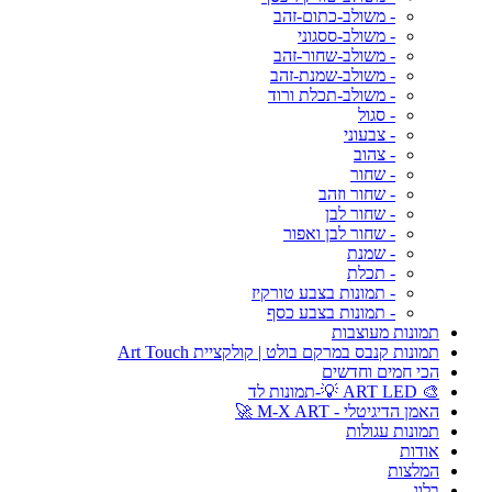
- משולב-כתום-זהב
- משולב-ססגוני
- משולב-שחור-זהב
- משולב-שמנת-זהב
- משולב-תכלת ורוד
- סגול
- צבעוני
- צהוב
- שחור
- שחור וזהב
- שחור לבן
- שחור לבן ואפור
- שמנת
- תכלת
- תמונות בצבע טורקיז
- תמונות בצבע כסף
תמונות מעוצבות
תמונות קנבס במרקם בולט | קולקציית Art Touch
הכי חמים וחדשים
🎨 ART LED 💡-תמונות לד
האמן הדיגיטלי - M-X ART 🚀
תמונות עגולות
אודות
המלצות
בלוג