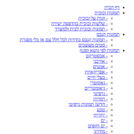
דף הבית
תמונות זכוכית
- זוגות על זכוכית
- שלשות זכוכית בהדפסה ישירה
- תמונות זכוכית לבית ולמשרד
תמונות קנבס
- תמונות קנבס בודדות לכל חלל עם או בלי מסגרת
- סטים מעוצבים
תמונות לפי נושא וסגנון
- אבסטרקט
- אורבני
- אנשים
- אפריקאיות
- בעלי חיים
- גאומטרי
- גיאומטריים
- גרפיטי
- דמויות
- חדש! תמונות גרפיטי
- טבע
- יוקרתי
- ים
- ים וחופים
- מודרני