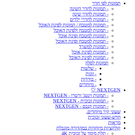
תמונות לפי חדר
- תמונות לחדר השינה
- תמונות לחדר שינה
- תמונות לחדרי ילדים
- תמונות למטבח / תמונות לפינת האוכל
- תמונות למטבח ולפינת האוכל
- תמונות למטבח ופינת אוכל
- תמונות למטבח ופינת האוכל
- תמונות למשרד
- תמונות לפינת אוכל
- תמונות לפינת האוכל
תמונות לסלון
- שלשות
- זוגות
- בודדות
- מיוחדים
NEXTGEN 🤍
- תמונות וינטג' ורטרו - NEXTGEN
- תמונות זכוכית - NEXTGEN
- תמונות קנבס - NEXTGEN
שעוני קיר מיוחדים.
חדש-שעוני זכוכית
מראות
קולקציות מיוחדות במהדורה מוגבלת
- תלת מימד על זכוכית 4K