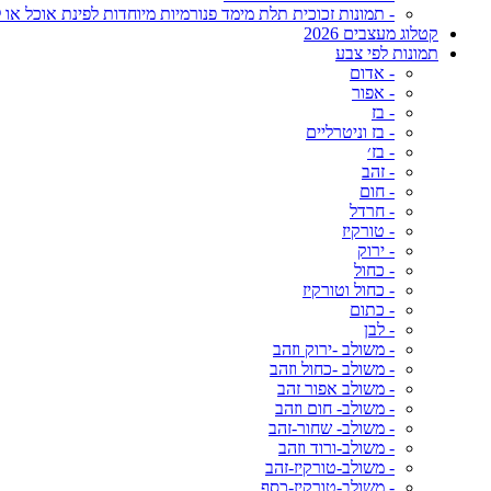
- תמונות זכוכית תלת מימד פנורמיות מיוחדות לפינת אוכל או ל
קטלוג מעצבים 2026
תמונות לפי צבע
- אדום
- אפור
- בז
- בז וניטרליים
- בז׳
- זהב
- חום
- חרדל
- טורקיז
- ירוק
- כחול
- כחול וטורקיז
- כתום
- לבן
- משולב -ירוק וזהב
- משולב -כחול וזהב
- משולב אפור זהב
- משולב- חום וזהב
- משולב- שחור-זהב
- משולב-ורוד וזהב
- משולב-טורקיז-זהב
- משולב-טורקיז-כסף