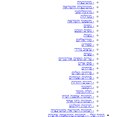
- מוטיבציה
- מוטיבציה והשראה
- מינימליסטי
- מנדלות
- משפטי השראה
- נופים
- נופים וטבע
- נוצות
- סוריאליזם
- ספורט
- עיצוב נורדי
- עצים
- ערים ונופים אורבניים
- פופ ארט
- פרחים
- פרחים ועלים
- פרחים וצמחים
- רבנים ויהדות
- רומנטי
- תלת מימד
- תמונות אופנה ושיק
- תמונות בקו אחד
- תרבות וקולנוע
- תמונות השראה ומוטיבציה
הקיר שלי – תמונות בהתאמה אישית