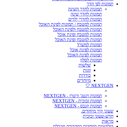
תמונות לפי חדר
תמונות לחדר השינה
תמונות לחדר שינה
תמונות לחדרי ילדים
תמונות למטבח / תמונות לפינת האוכל
תמונות למטבח ולפינת האוכל
תמונות למטבח ופינת אוכל
תמונות למטבח ופינת האוכל
תמונות למשרד
תמונות לפינת אוכל
תמונות לפינת האוכל
תמונות לסלון
שלשות
זוגות
בודדות
מיוחדים
NEXTGEN 🤍
תמונות וינטג' ורטרו - NEXTGEN
תמונות זכוכית - NEXTGEN
תמונות קנבס - NEXTGEN
שעוני קיר מיוחדים.
חדש-שעוני זכוכית
מראות
קולקציות מיוחדות במהדורה מוגבלת