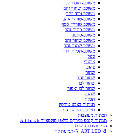
משולב- חום וזהב
משולב- שחור-זהב
משולב-ורוד וזהב
משולב-טורקיז-זהב
משולב-טורקיז-כסף
משולב-כתום-זהב
משולב-ססגוני
משולב-שחור-זהב
משולב-שמנת-זהב
משולב-תכלת ורוד
סגול
צבעוני
צהוב
שחור
שחור וזהב
שחור לבן
שחור לבן ואפור
שמנת
תכלת
תמונות בצבע טורקיז
תמונות בצבע כסף
תמונות מעוצבות
תמונות קנבס במרקם בולט | קולקציית Art Touch
הכי חמים וחדשים
🎨 ART LED 💡-תמונות לד