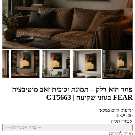
פחד הוא דלק – תמונת זכוכית זאב מוטיבציה
FEAR בגווני שקיעה | GT5663
זמינות: קיים במלאי
₪329.00
אביזרי תליה
--- בחרו אפשרויות ---
מידה לתמונה