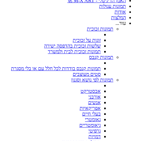
האמן הדיגיטלי - M-X ART 🚀
תמונות עגולות
אודות
המלצות
עוד...
תמונות זכוכית
זוגות על זכוכית
שלשות זכוכית בהדפסה ישירה
תמונות זכוכית לבית ולמשרד
תמונות קנבס
תמונות קנבס בודדות לכל חלל עם או בלי מסגרת
סטים מעוצבים
תמונות לפי נושא וסגנון
אבסטרקט
אורבני
אנשים
אפריקאיות
בעלי חיים
גאומטרי
גיאומטריים
גרפיטי
דמויות