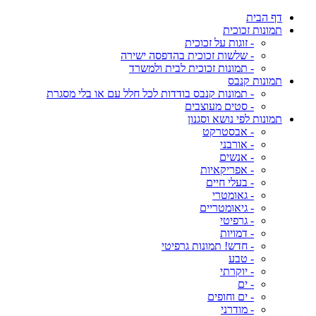
דף הבית
תמונות זכוכית
- זוגות על זכוכית
- שלשות זכוכית בהדפסה ישירה
- תמונות זכוכית לבית ולמשרד
תמונות קנבס
- תמונות קנבס בודדות לכל חלל עם או בלי מסגרת
- סטים מעוצבים
תמונות לפי נושא וסגנון
- אבסטרקט
- אורבני
- אנשים
- אפריקאיות
- בעלי חיים
- גאומטרי
- גיאומטריים
- גרפיטי
- דמויות
- חדש! תמונות גרפיטי
- טבע
- יוקרתי
- ים
- ים וחופים
- מודרני