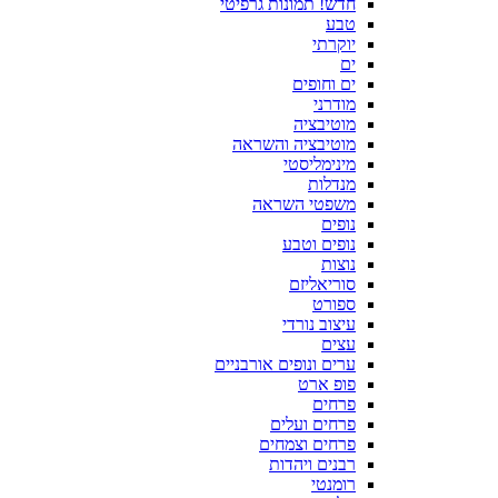
חדש! תמונות גרפיטי
טבע
יוקרתי
ים
ים וחופים
מודרני
מוטיבציה
מוטיבציה והשראה
מינימליסטי
מנדלות
משפטי השראה
נופים
נופים וטבע
נוצות
סוריאליזם
ספורט
עיצוב נורדי
עצים
ערים ונופים אורבניים
פופ ארט
פרחים
פרחים ועלים
פרחים וצמחים
רבנים ויהדות
רומנטי