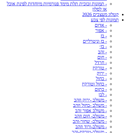
- תמונות זכוכית תלת מימד פנורמיות מיוחדות לפינת אוכל
או לסלון
קטלוג מעצבים 2026
תמונות לפי צבע
- אדום
- אפור
- בז
- בז וניטרליים
- בז׳
- זהב
- חום
- חרדל
- טורקיז
- ירוק
- כחול
- כחול וטורקיז
- כתום
- לבן
- משולב -ירוק וזהב
- משולב -כחול וזהב
- משולב אפור זהב
- משולב- חום וזהב
- משולב- שחור-זהב
- משולב-ורוד וזהב
- משולב-טורקיז-זהב