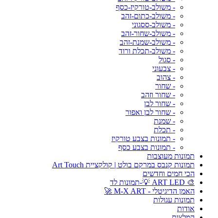
- משולב-טורקיז-כסף
- משולב-כתום-זהב
- משולב-ססגוני
- משולב-שחור-זהב
- משולב-שמנת-זהב
- משולב-תכלת ורוד
- סגול
- צבעוני
- צהוב
- שחור
- שחור וזהב
- שחור לבן
- שחור לבן ואפור
- שמנת
- תכלת
- תמונות בצבע טורקיז
- תמונות בצבע כסף
תמונות מעוצבות
תמונות קנבס במרקם בולט | קולקציית Art Touch
הכי חמים וחדשים
🎨 ART LED 💡-תמונות לד
האמן הדיגיטלי - M-X ART 🚀
תמונות עגולות
אודות
המלצות