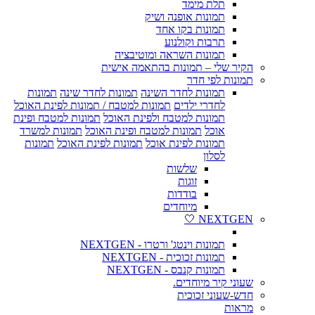
תלת מימד
תמונות אופנה ושיק
תמונות בקו אחד
תרבות וקולנוע
תמונות השראה ומוטיבציה
הקיר שלי – תמונות בהתאמה אישית
תמונות לפי חדר
תמונות לחדר השינה
תמונות לחדר שינה
תמונות
לחדרי ילדים
תמונות למטבח / תמונות לפינת האוכל
תמונות למטבח ולפינת האוכל
תמונות למטבח ופינת
אוכל
תמונות למטבח ופינת האוכל
תמונות למשרד
תמונות לפינת אוכל
תמונות לפינת האוכל
תמונות
לסלון
שלשות
זוגות
בודדות
מיוחדים
NEXTGEN 🤍
תמונות וינטג' ורטרו - NEXTGEN
תמונות זכוכית - NEXTGEN
תמונות קנבס - NEXTGEN
שעוני קיר מיוחדים.
חדש-שעוני זכוכית
מראות