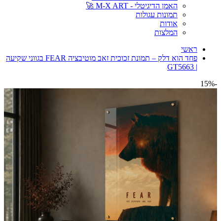
האמן הדיגיטלי - M-X ART 🚀
תמונות עגולות
אודות
המלצות
ראשי
פחד הוא דלק – תמונת זכוכית זאב מוטיבציה FEAR בגווני שקיעה
| GT5663
-15%