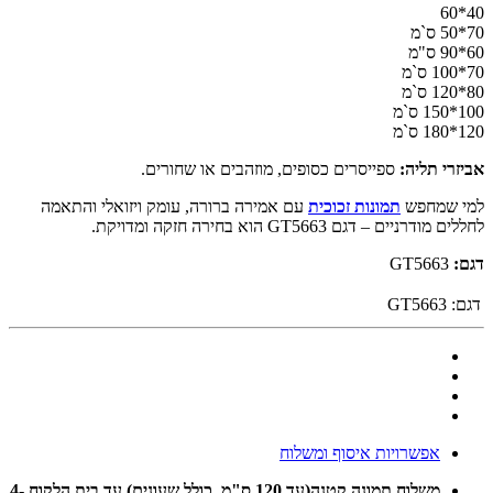
40*60
70*50 ס`מ
60*90 ס"מ
70*100 ס`מ
80*120 ס`מ
100*150 ס`מ
120*180 ס`מ
אביזרי תליה:
ספייסרים כסופים, מוזהבים או שחורים.
למי שמחפש
תמונות זכוכית
עם אמירה ברורה, עומק ויזואלי והתאמה
לחללים מודרניים – דגם GT5663 הוא בחירה חזקה ומדויקת.
דגם:
GT5663
דגם:
GT5663
אפשרויות איסוף ומשלוח
משלוח תמונה קטנה(עד 120 ס"מ ,כולל שעונים) עד בית הלקוח 4-