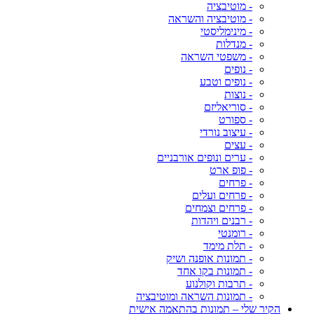
- מוטיבציה
- מוטיבציה והשראה
- מינימליסטי
- מנדלות
- משפטי השראה
- נופים
- נופים וטבע
- נוצות
- סוריאליזם
- ספורט
- עיצוב נורדי
- עצים
- ערים ונופים אורבניים
- פופ ארט
- פרחים
- פרחים ועלים
- פרחים וצמחים
- רבנים ויהדות
- רומנטי
- תלת מימד
- תמונות אופנה ושיק
- תמונות בקו אחד
- תרבות וקולנוע
- תמונות השראה ומוטיבציה
הקיר שלי – תמונות בהתאמה אישית