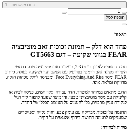
--- בחרו אפשרויות ---
הוספה לסל
תיאור
פחד הוא דלק – תמונת זכוכית זאב מוטיבציה
FEAR בגווני שקיעה – דגם GT5663
תמונת
זכוכית
לאורך ביחס 2:3, בעיצוב זאב מוטיבציה טבע דרמטי.
היצירה מציגה זאב דרמטי בפרופיל עם אפקט יער ושקיעה כפולה, כיתוב
FEAR ומסר Face Everything And Rise, ומכניסה לחלל נוכחות חזקה,
מדויקת ומלאת אופי.
הדגם מתאים במיוחד למשרד, חדר עבודה, סלון חמים, כניסה לבית או
קליניקה עם מסר מוטיבציוני טבעי. זהו מוצר שנועד להפוך קיר רגיל
לנקודת עניין מרכזית, בלי להעמיס על העיצוב הכללי של החדר.
הדפסה על זכוכית מבריקה עם עומק צבע, חזות נקייה וספייסרים
שמעניקים לתמונה תחושת ריחוף אלגנטית על הקיר.
מידות לבחירה: