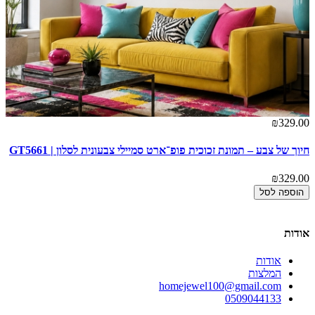
00
₪329.00
חיוך של צבע – תמונת זכוכית פופ־ארט סמיילי צבעונית לסלון | GT5661
גא
2
₪329.00
00
הוספה לסל
אודות
אודות
המלצות
homejewel100@gmail.com
0509044133