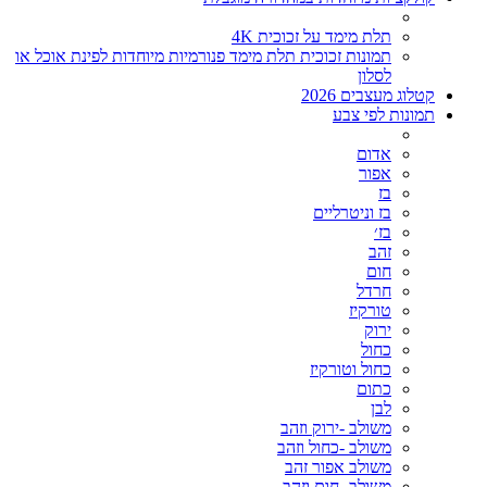
תלת מימד על זכוכית 4K
תמונות זכוכית תלת מימד פנורמיות מיוחדות לפינת אוכל או
לסלון
קטלוג מעצבים 2026
תמונות לפי צבע
אדום
אפור
בז
בז וניטרליים
בז׳
זהב
חום
חרדל
טורקיז
ירוק
כחול
כחול וטורקיז
כתום
לבן
משולב -ירוק וזהב
משולב -כחול וזהב
משולב אפור זהב
משולב- חום וזהב