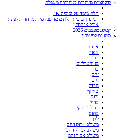
קולקציות מיוחדות במהדורה מוגבלת
תלת מימד על זכוכית 4K
תמונות זכוכית תלת מימד פנורמיות מיוחדות לפינת
אוכל או לסלון
קטלוג מעצבים 2026
תמונות לפי צבע
אדום
אפור
בז
בז וניטרליים
בז׳
זהב
חום
חרדל
טורקיז
ירוק
כחול
כחול וטורקיז
כתום
לבן
משולב -ירוק וזהב
משולב -כחול וזהב
משולב אפור זהב