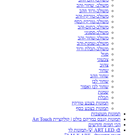
משולב- שחור-זהב
משולב-ורוד וזהב
משולב-טורקיז-זהב
משולב-טורקיז-כסף
משולב-כתום-זהב
משולב-ססגוני
משולב-שחור-זהב
משולב-שמנת-זהב
משולב-תכלת ורוד
סגול
צבעוני
צהוב
שחור
שחור וזהב
שחור לבן
שחור לבן ואפור
שמנת
תכלת
תמונות בצבע טורקיז
תמונות בצבע כסף
תמונות מעוצבות
תמונות קנבס במרקם בולט | קולקציית Art Touch
הכי חמים וחדשים
🎨 ART LED 💡-תמונות לד