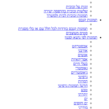
זוגות על זכוכית
שלשות זכוכית בהדפסה ישירה
תמונות זכוכית לבית ולמשרד
תמונות קנבס
תמונות קנבס בודדות לכל חלל עם או בלי מסגרת
סטים מעוצבים
תמונות לפי נושא וסגנון
אבסטרקט
אורבני
אנשים
אפריקאיות
בעלי חיים
גאומטרי
גיאומטריים
גרפיטי
דמויות
חדש! תמונות גרפיטי
טבע
יוקרתי
ים
ים וחופים
מודרני