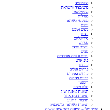
מוטיבציה
מוטיבציה והשראה
מינימליסטי
מנדלות
משפטי השראה
נופים
נופים וטבע
נוצות
סוריאליזם
ספורט
עיצוב נורדי
עצים
ערים ונופים אורבניים
פופ ארט
פרחים
פרחים ועלים
פרחים וצמחים
רבנים ויהדות
רומנטי
תלת מימד
תמונות אופנה ושיק
תמונות בקו אחד
תרבות וקולנוע
תמונות השראה ומוטיבציה
הקיר שלי – תמונות בהתאמה אישית