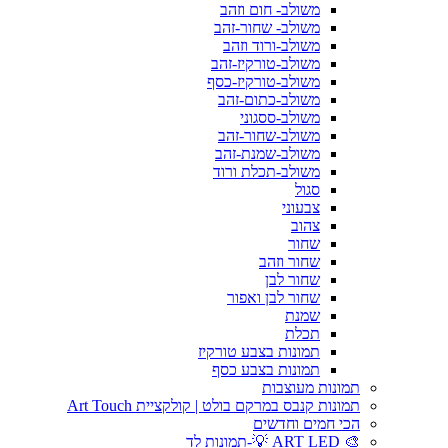
משולב- חום וזהב
משולב- שחור-זהב
משולב-ורוד וזהב
משולב-טורקיז-זהב
משולב-טורקיז-כסף
משולב-כתום-זהב
משולב-ססגוני
משולב-שחור-זהב
משולב-שמנת-זהב
משולב-תכלת ורוד
סגול
צבעוני
צהוב
שחור
שחור וזהב
שחור לבן
שחור לבן ואפור
שמנת
תכלת
תמונות בצבע טורקיז
תמונות בצבע כסף
תמונות מעוצבות
תמונות קנבס במרקם בולט | קולקציית Art Touch
הכי חמים וחדשים
🎨 ART LED 💡-תמונות לד