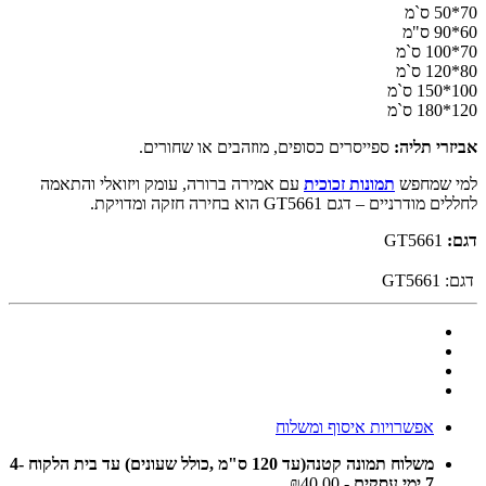
70*50 ס`מ
60*90 ס"מ
70*100 ס`מ
80*120 ס`מ
100*150 ס`מ
120*180 ס`מ
אביזרי תליה:
ספייסרים כסופים, מוזהבים או שחורים.
למי שמחפש
תמונות זכוכית
עם אמירה ברורה, עומק ויזואלי והתאמה
לחללים מודרניים – דגם GT5661 הוא בחירה חזקה ומדויקת.
דגם:
GT5661
דגם:
GT5661
אפשרויות איסוף ומשלוח
משלוח תמונה קטנה(עד 120 ס"מ ,כולל שעונים) עד בית הלקוח 4-
7 ימי עסקים
- ₪40.00