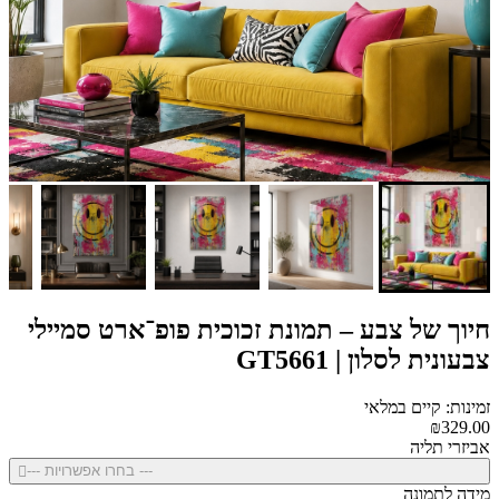
חיוך של צבע – תמונת זכוכית פופ־ארט סמיילי
צבעונית לסלון | GT5661
זמינות: קיים במלאי
₪329.00
אביזרי תליה
--- בחרו אפשרויות ---
מידה לתמונה