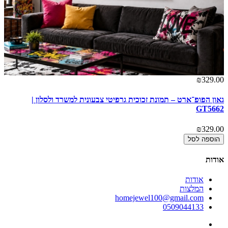
00
₪329.00
גאון הפופ־ארט – תמונת זכוכית גרפיטי צבעונית למשרד ולסלון |
3
GT5662
00
₪329.00
הוספה לסל
אודות
אודות
המלצות
homejewel100@gmail.com
0509044133