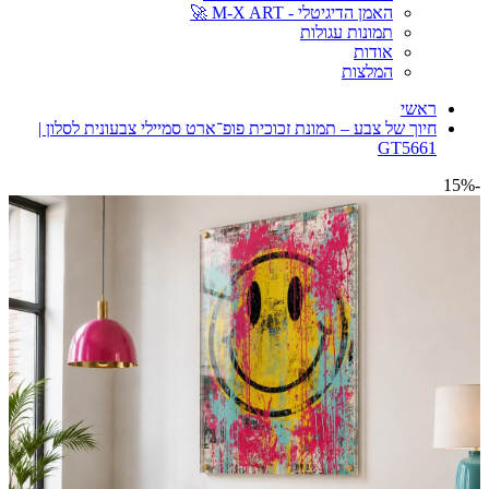
האמן הדיגיטלי - M-X ART 🚀
תמונות עגולות
אודות
המלצות
ראשי
חיוך של צבע – תמונת זכוכית פופ־ארט סמיילי צבעונית לסלון |
GT5661
-15%