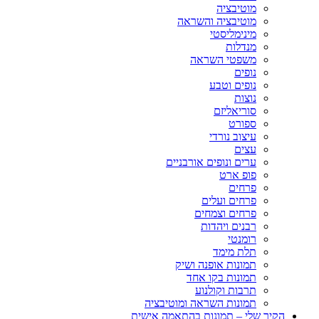
מוטיבציה
מוטיבציה והשראה
מינימליסטי
מנדלות
משפטי השראה
נופים
נופים וטבע
נוצות
סוריאליזם
ספורט
עיצוב נורדי
עצים
ערים ונופים אורבניים
פופ ארט
פרחים
פרחים ועלים
פרחים וצמחים
רבנים ויהדות
רומנטי
תלת מימד
תמונות אופנה ושיק
תמונות בקו אחד
תרבות וקולנוע
תמונות השראה ומוטיבציה
הקיר שלי – תמונות בהתאמה אישית