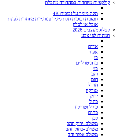
קולקציות מיוחדות במהדורה מוגבלת
תלת מימד על זכוכית 4K
תמונות זכוכית תלת מימד פנורמיות מיוחדות לפינת
אוכל או לסלון
קטלוג מעצבים 2026
תמונות לפי צבע
אדום
אפור
בז
בז וניטרליים
בז׳
זהב
חום
חרדל
טורקיז
ירוק
כחול
כחול וטורקיז
כתום
לבן
משולב -ירוק וזהב
משולב -כחול וזהב
משולב אפור זהב