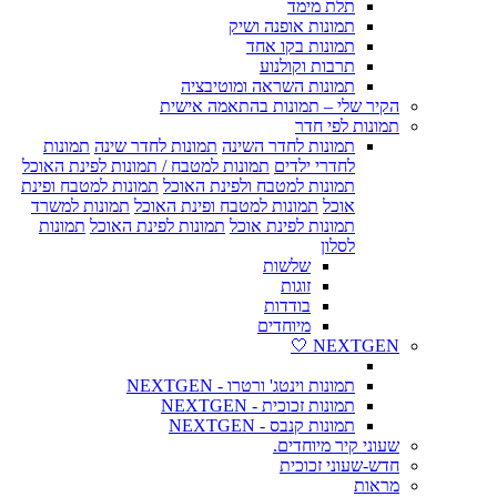
תלת מימד
תמונות אופנה ושיק
תמונות בקו אחד
תרבות וקולנוע
תמונות השראה ומוטיבציה
הקיר שלי – תמונות בהתאמה אישית
תמונות לפי חדר
תמונות לחדר השינה
תמונות לחדר שינה
תמונות
לחדרי ילדים
תמונות למטבח / תמונות לפינת האוכל
תמונות למטבח ולפינת האוכל
תמונות למטבח ופינת
אוכל
תמונות למטבח ופינת האוכל
תמונות למשרד
תמונות לפינת אוכל
תמונות לפינת האוכל
תמונות
לסלון
שלשות
זוגות
בודדות
מיוחדים
NEXTGEN 🤍
תמונות וינטג' ורטרו - NEXTGEN
תמונות זכוכית - NEXTGEN
תמונות קנבס - NEXTGEN
שעוני קיר מיוחדים.
חדש-שעוני זכוכית
מראות