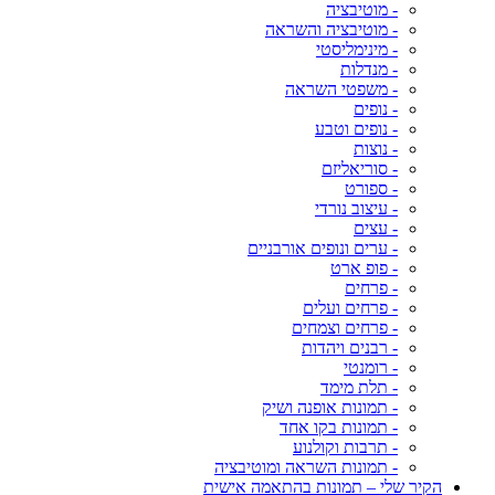
- מוטיבציה
- מוטיבציה והשראה
- מינימליסטי
- מנדלות
- משפטי השראה
- נופים
- נופים וטבע
- נוצות
- סוריאליזם
- ספורט
- עיצוב נורדי
- עצים
- ערים ונופים אורבניים
- פופ ארט
- פרחים
- פרחים ועלים
- פרחים וצמחים
- רבנים ויהדות
- רומנטי
- תלת מימד
- תמונות אופנה ושיק
- תמונות בקו אחד
- תרבות וקולנוע
- תמונות השראה ומוטיבציה
הקיר שלי – תמונות בהתאמה אישית