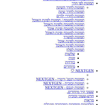
תמונות לפי חדר
תמונות לחדר השינה
תמונות לחדר שינה
תמונות לחדרי ילדים
תמונות למטבח / תמונות לפינת האוכל
תמונות למטבח ולפינת האוכל
תמונות למטבח ופינת אוכל
תמונות למטבח ופינת האוכל
תמונות למשרד
תמונות לפינת אוכל
תמונות לפינת האוכל
תמונות לסלון
שלשות
זוגות
בודדות
מיוחדים
NEXTGEN 🤍
תמונות וינטג' ורטרו - NEXTGEN
תמונות זכוכית - NEXTGEN
תמונות קנבס - NEXTGEN
שעוני קיר מיוחדים.
חדש-שעוני זכוכית
מראות
קולקציות מיוחדות במהדורה מוגבלת