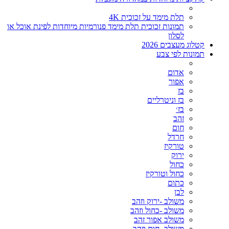
תלת מימד על זכוכית 4K
תמונות זכוכית תלת מימד פנורמיות מיוחדות לפינת אוכל או
לסלון
קטלוג מעצבים 2026
תמונות לפי צבע
אדום
אפור
בז
בז וניטרליים
בז׳
זהב
חום
חרדל
טורקיז
ירוק
כחול
כחול וטורקיז
כתום
לבן
משולב -ירוק וזהב
משולב -כחול וזהב
משולב אפור זהב
משולב- חום וזהב