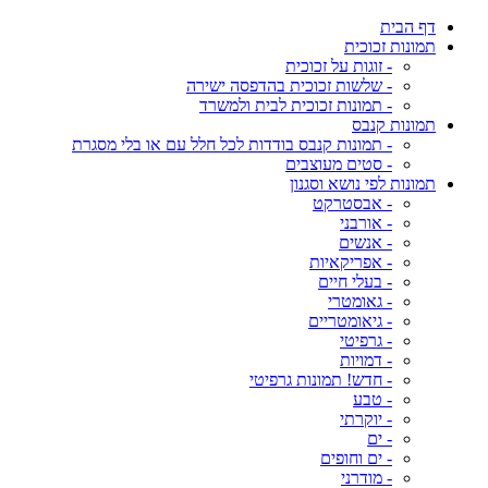
דף הבית
תמונות זכוכית
- זוגות על זכוכית
- שלשות זכוכית בהדפסה ישירה
- תמונות זכוכית לבית ולמשרד
תמונות קנבס
- תמונות קנבס בודדות לכל חלל עם או בלי מסגרת
- סטים מעוצבים
תמונות לפי נושא וסגנון
- אבסטרקט
- אורבני
- אנשים
- אפריקאיות
- בעלי חיים
- גאומטרי
- גיאומטריים
- גרפיטי
- דמויות
- חדש! תמונות גרפיטי
- טבע
- יוקרתי
- ים
- ים וחופים
- מודרני