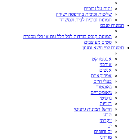
זוגות על זכוכית
שלשות זכוכית בהדפסה ישירה
תמונות זכוכית לבית ולמשרד
תמונות קנבס
תמונות קנבס בודדות לכל חלל עם או בלי מסגרת
סטים מעוצבים
תמונות לפי נושא וסגנון
אבסטרקט
אורבני
אנשים
אפריקאיות
בעלי חיים
גאומטרי
גיאומטריים
גרפיטי
דמויות
חדש! תמונות גרפיטי
טבע
יוקרתי
ים
ים וחופים
מודרני