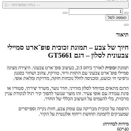
--- בחרו אפשרויות ---
הוספה לסל
תיאור
חיוך של צבע – תמונת זכוכית פופ־ארט סמיילי
צבעונית לסלון – דגם GT5661
תמונת
זכוכית
לאורך ביחס 2:3, בעיצוב פופ־ארט צבעוני. היצירה מציגה
סמיילי פופ־ארט צבעוני עם התזות ורוד, טורקיז, צהוב ושחור בסגנון
גרפיטי חי ובועט, ומכניסה לחלל נוכחות חזקה, מדויקת ומלאת אופי.
הדגם מתאים במיוחד לסלון מודרני, חדר נוער, משרד יצירתי, סטודיו או
פינת עבודה עם אופי צעיר. זהו מוצר שנועד להפוך קיר רגיל לנקודת עניין
מרכזית, בלי להעמיס על העיצוב הכללי של החדר.
הדפסה על זכוכית מבריקה עם עומק צבע, חזות נקייה וספייסרים
שמעניקים לתמונה תחושת ריחוף אלגנטית על הקיר.
מידות לבחירה:
40*60