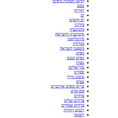
חדש! תמונות גרפיטי
טבע
יוקרתי
ים
ים וחופים
מודרני
מוטיבציה
מוטיבציה והשראה
מינימליסטי
מנדלות
משפטי השראה
נופים
נופים וטבע
נוצות
סוריאליזם
ספורט
עיצוב נורדי
עצים
ערים ונופים אורבניים
פופ ארט
פרחים
פרחים ועלים
פרחים וצמחים
רבנים ויהדות
רומנטי