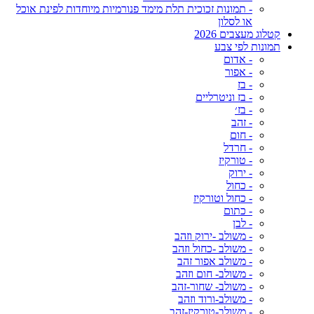
- תמונות זכוכית תלת מימד פנורמיות מיוחדות לפינת אוכל
או לסלון
קטלוג מעצבים 2026
תמונות לפי צבע
- אדום
- אפור
- בז
- בז וניטרליים
- בז׳
- זהב
- חום
- חרדל
- טורקיז
- ירוק
- כחול
- כחול וטורקיז
- כתום
- לבן
- משולב -ירוק וזהב
- משולב -כחול וזהב
- משולב אפור זהב
- משולב- חום וזהב
- משולב- שחור-זהב
- משולב-ורוד וזהב
- משולב-טורקיז-זהב