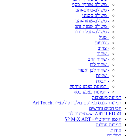
- משולב-טורקיז-כסף
- משולב-כתום-זהב
- משולב-ססגוני
- משולב-שחור-זהב
- משולב-שמנת-זהב
- משולב-תכלת ורוד
- סגול
- צבעוני
- צהוב
- שחור
- שחור וזהב
- שחור לבן
- שחור לבן ואפור
- שמנת
- תכלת
- תמונות בצבע טורקיז
- תמונות בצבע כסף
תמונות מעוצבות
תמונות קנבס במרקם בולט | קולקציית Art Touch
הכי חמים וחדשים
🎨 ART LED 💡-תמונות לד
האמן הדיגיטלי - M-X ART 🚀
תמונות עגולות
אודות
המלצות