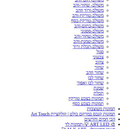
משולב- שחור-זהב
משולב-ורוד וזהב
משולב-טורקיז-זהב
משולב-טורקיז-כסף
משולב-כתום-זהב
משולב-ססגוני
משולב-שחור-זהב
משולב-שמנת-זהב
משולב-תכלת ורוד
סגול
צבעוני
צהוב
שחור
שחור וזהב
שחור לבן
שחור לבן ואפור
שמנת
תכלת
תמונות בצבע טורקיז
תמונות בצבע כסף
תמונות מעוצבות
תמונות קנבס במרקם בולט | קולקציית Art Touch
הכי חמים וחדשים
🎨 ART LED 💡-תמונות לד