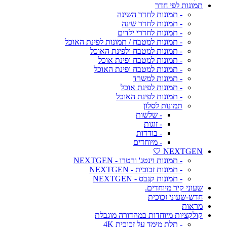
תמונות לפי חדר
- תמונות לחדר השינה
- תמונות לחדר שינה
- תמונות לחדרי ילדים
- תמונות למטבח / תמונות לפינת האוכל
- תמונות למטבח ולפינת האוכל
- תמונות למטבח ופינת אוכל
- תמונות למטבח ופינת האוכל
- תמונות למשרד
- תמונות לפינת אוכל
- תמונות לפינת האוכל
תמונות לסלון
- שלשות
- זוגות
- בודדות
- מיוחדים
NEXTGEN 🤍
- תמונות וינטג' ורטרו - NEXTGEN
- תמונות זכוכית - NEXTGEN
- תמונות קנבס - NEXTGEN
שעוני קיר מיוחדים.
חדש-שעוני זכוכית
מראות
קולקציות מיוחדות במהדורה מוגבלת
- תלת מימד על זכוכית 4K