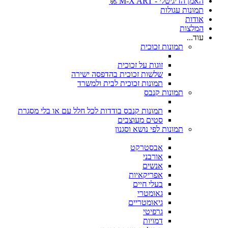
האמן הדיגיטלי - M-X ART 🚀
תמונות עגולות
אודות
המלצות
עוד...
תמונות זכוכית
זוגות על זכוכית
שלשות זכוכית בהדפסה ישירה
תמונות זכוכית לבית ולמשרד
תמונות קנבס
תמונות קנבס בודדות לכל חלל עם או בלי מסגרת
סטים מעוצבים
תמונות לפי נושא וסגנון
אבסטרקט
אורבני
אנשים
אפריקאיות
בעלי חיים
גאומטרי
גיאומטריים
גרפיטי
דמויות