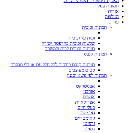
האמן הדיגיטלי - M-X ART 🚀
תמונות עגולות
אודות
המלצות
עוד...
תמונות זכוכית
זוגות על זכוכית
שלשות זכוכית בהדפסה ישירה
תמונות זכוכית לבית ולמשרד
תמונות קנבס
תמונות קנבס בודדות לכל חלל עם או בלי מסגרת
סטים מעוצבים
תמונות לפי נושא וסגנון
אבסטרקט
אורבני
אנשים
אפריקאיות
בעלי חיים
גאומטרי
גיאומטריים
גרפיטי
דמויות