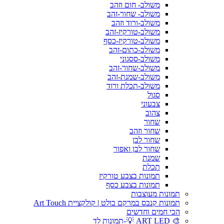
משולב- חום וזהב
משולב- שחור-זהב
משולב-ורוד וזהב
משולב-טורקיז-זהב
משולב-טורקיז-כסף
משולב-כתום-זהב
משולב-ססגוני
משולב-שחור-זהב
משולב-שמנת-זהב
משולב-תכלת ורוד
סגול
צבעוני
צהוב
שחור
שחור וזהב
שחור לבן
שחור לבן ואפור
שמנת
תכלת
תמונות בצבע טורקיז
תמונות בצבע כסף
תמונות מעוצבות
תמונות קנבס במרקם בולט | קולקציית Art Touch
הכי חמים וחדשים
🎨 ART LED 💡-תמונות לד