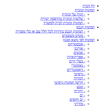
דף הבית
תמונות זכוכית
- זוגות על זכוכית
- שלשות זכוכית בהדפסה ישירה
- תמונות זכוכית לבית ולמשרד
תמונות קנבס
- תמונות קנבס בודדות לכל חלל עם או בלי מסגרת
- סטים מעוצבים
תמונות לפי נושא וסגנון
- אבסטרקט
- אורבני
- אנשים
- אפריקאיות
- בעלי חיים
- גאומטרי
- גיאומטריים
- גרפיטי
- דמויות
- חדש! תמונות גרפיטי
- טבע
- יוקרתי
- ים
- ים וחופים
- מודרני