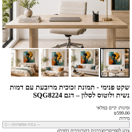
שקט פנימי - תמונת זכוכית מרובעת עם דמות
נשית ולוטוס לסלון – דגם SQG8224
זמינות: קיים במלאי
₪599.00
מידות
--- בחרו אפשרויות ---
צבע לספייסרים(ברגים דקורטיבים בחזית)