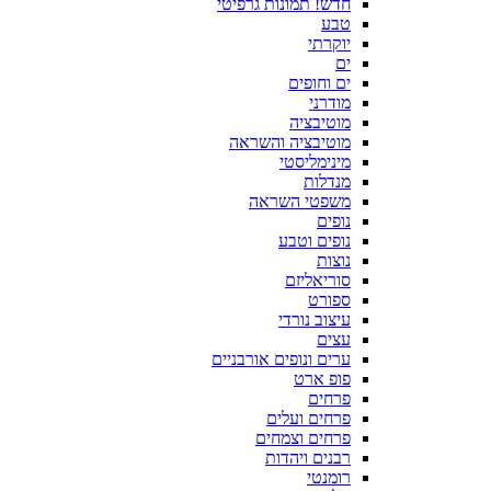
חדש! תמונות גרפיטי
טבע
יוקרתי
ים
ים וחופים
מודרני
מוטיבציה
מוטיבציה והשראה
מינימליסטי
מנדלות
משפטי השראה
נופים
נופים וטבע
נוצות
סוריאליזם
ספורט
עיצוב נורדי
עצים
ערים ונופים אורבניים
פופ ארט
פרחים
פרחים ועלים
פרחים וצמחים
רבנים ויהדות
רומנטי