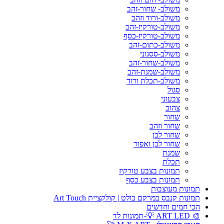
משולב- שחור-זהב
משולב-ורוד וזהב
משולב-טורקיז-זהב
משולב-טורקיז-כסף
משולב-כתום-זהב
משולב-ססגוני
משולב-שחור-זהב
משולב-שמנת-זהב
משולב-תכלת ורוד
סגול
צבעוני
צהוב
שחור
שחור וזהב
שחור לבן
שחור לבן ואפור
שמנת
תכלת
תמונות בצבע טורקיז
תמונות בצבע כסף
תמונות מעוצבות
תמונות קנבס במרקם בולט | קולקציית Art Touch
הכי חמים וחדשים
🎨 ART LED 💡-תמונות לד