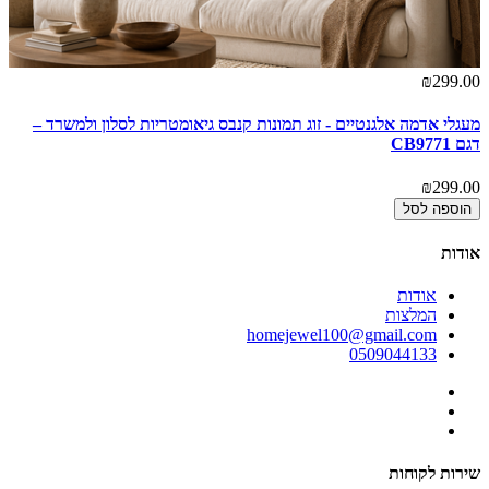
₪299.00
מעגלי אדמה אלגנטיים - זוג תמונות קנבס גיאומטריות לסלון ולמשרד –
דגם CB9771
₪299.00
הוספה לסל
אודות
אודות
המלצות
homejewel100@gmail.com
0509044133
שירות לקוחות