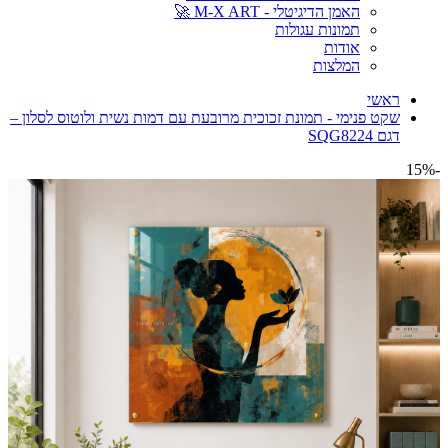
האמן הדיגיטלי - M-X ART 🚀
תמונות עגולות
אודות
המלצות
ראשי
שקט פנימי - תמונת זכוכית מרובעת עם דמות נשית ולוטוס לסלון –
דגם SQG8224
-15%