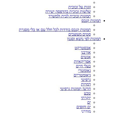
זוגות על זכוכית
שלשות זכוכית בהדפסה ישירה
תמונות זכוכית לבית ולמשרד
תמונות קנבס
תמונות קנבס בודדות לכל חלל עם או בלי מסגרת
סטים מעוצבים
תמונות לפי נושא וסגנון
אבסטרקט
אורבני
אנשים
אפריקאיות
בעלי חיים
גאומטרי
גיאומטריים
גרפיטי
דמויות
חדש! תמונות גרפיטי
טבע
יוקרתי
ים
ים וחופים
מודרני