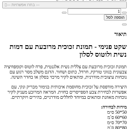
--- בחרו אפשרויות ---
הוספה לסל
תיאור
שקט פנימי - תמונת זכוכית מרובעת עם דמות
נשית ולוטוס לסלון
תמונת זכוכית מרובעת עם צללית נשית אלגנטית, פרח לוטוס וקומפוזיציה
צבעונית בגווני טורקיז, חרדל, כתום ושחור. הדגם משלב מסר רגוע עם
נוכחות עיצובית מודרנית, ומתאים לקיר מרכזי בסלון או בחדר השינה.
היצירה מודפסת על זכוכית מחוסמת איכותית בגימור מבריק ונקי, עם
אפשרות לבחירת צבע הספייסרים בחזית. המראה המרובע מעניק לקיר
נוכחות מאוזנת ומתאים במיוחד לחללים מודרניים, בהירים ויוקרתיים.
מידות לבחירה:
50*50 ס״מ
60*60 ס`מ
70*70 ס״מ
80*80 ס`מ