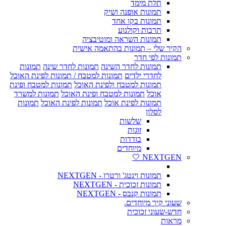
תלת מימד
תמונות אופנה ושיק
תמונות בקו אחד
תרבות וקולנוע
תמונות השראה ומוטיבציה
הקיר שלי – תמונות בהתאמה אישית
תמונות לפי חדר
תמונות לחדר השינה
תמונות לחדר שינה
תמונות
לחדרי ילדים
תמונות למטבח / תמונות לפינת האוכל
תמונות למטבח ולפינת האוכל
תמונות למטבח ופינת
אוכל
תמונות למטבח ופינת האוכל
תמונות למשרד
תמונות לפינת אוכל
תמונות לפינת האוכל
תמונות
לסלון
שלשות
זוגות
בודדות
מיוחדים
NEXTGEN 🤍
תמונות וינטג' ורטרו - NEXTGEN
תמונות זכוכית - NEXTGEN
תמונות קנבס - NEXTGEN
שעוני קיר מיוחדים.
חדש-שעוני זכוכית
מראות