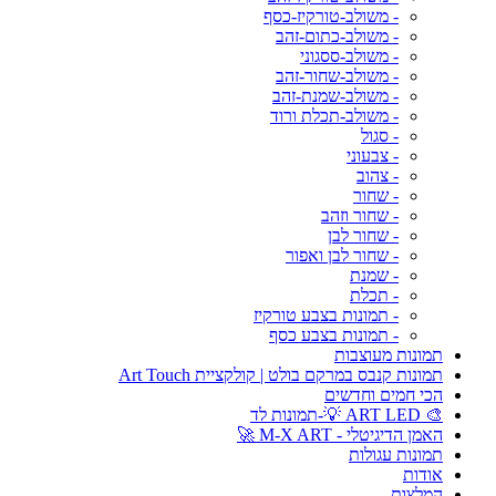
- משולב-טורקיז-כסף
- משולב-כתום-זהב
- משולב-ססגוני
- משולב-שחור-זהב
- משולב-שמנת-זהב
- משולב-תכלת ורוד
- סגול
- צבעוני
- צהוב
- שחור
- שחור וזהב
- שחור לבן
- שחור לבן ואפור
- שמנת
- תכלת
- תמונות בצבע טורקיז
- תמונות בצבע כסף
תמונות מעוצבות
תמונות קנבס במרקם בולט | קולקציית Art Touch
הכי חמים וחדשים
🎨 ART LED 💡-תמונות לד
האמן הדיגיטלי - M-X ART 🚀
תמונות עגולות
אודות
המלצות