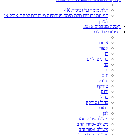
תלת מימד על זכוכית 4K
תמונות זכוכית תלת מימד פנורמיות מיוחדות לפינת אוכל או
לסלון
קטלוג מעצבים 2026
תמונות לפי צבע
אדום
אפור
בז
בז וניטרליים
בז׳
זהב
חום
חרדל
טורקיז
ירוק
כחול
כחול וטורקיז
כתום
לבן
משולב -ירוק וזהב
משולב -כחול וזהב
משולב אפור זהב
משולב- חום וזהב