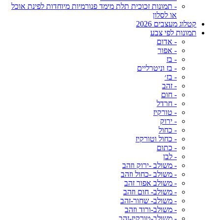
- תמונות זכוכית תלת מימד פנורמיות מיוחדות לפינת אוכל
או לסלון
קטלוג מעצבים 2026
תמונות לפי צבע
- אדום
- אפור
- בז
- בז וניטרליים
- בז׳
- זהב
- חום
- חרדל
- טורקיז
- ירוק
- כחול
- כחול וטורקיז
- כתום
- לבן
- משולב -ירוק וזהב
- משולב -כחול וזהב
- משולב אפור זהב
- משולב- חום וזהב
- משולב- שחור-זהב
- משולב-ורוד וזהב
- משולב-טורקיז-זהב