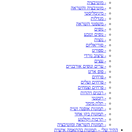
- מוטיבציה
- מוטיבציה והשראה
- מינימליסטי
- מנדלות
- משפטי השראה
- נופים
- נופים וטבע
- נוצות
- סוריאליזם
- ספורט
- עיצוב נורדי
- עצים
- ערים ונופים אורבניים
- פופ ארט
- פרחים
- פרחים ועלים
- פרחים וצמחים
- רבנים ויהדות
- רומנטי
- תלת מימד
- תמונות אופנה ושיק
- תמונות בקו אחד
- תרבות וקולנוע
- תמונות השראה ומוטיבציה
הקיר שלי – תמונות בהתאמה אישית