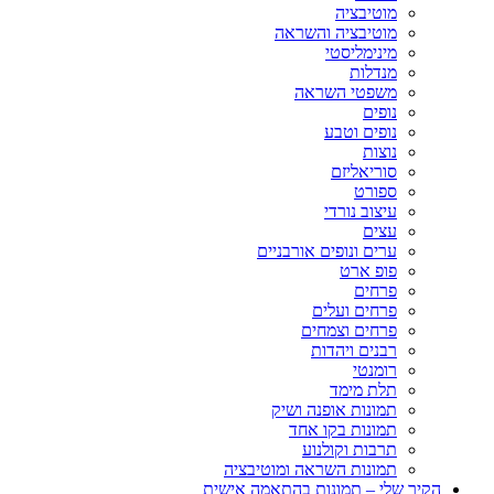
מוטיבציה
מוטיבציה והשראה
מינימליסטי
מנדלות
משפטי השראה
נופים
נופים וטבע
נוצות
סוריאליזם
ספורט
עיצוב נורדי
עצים
ערים ונופים אורבניים
פופ ארט
פרחים
פרחים ועלים
פרחים וצמחים
רבנים ויהדות
רומנטי
תלת מימד
תמונות אופנה ושיק
תמונות בקו אחד
תרבות וקולנוע
תמונות השראה ומוטיבציה
הקיר שלי – תמונות בהתאמה אישית