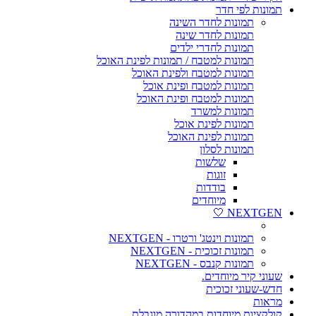
תמונות לפי חדר
תמונות לחדר השינה
תמונות לחדר שינה
תמונות לחדרי ילדים
תמונות למטבח / תמונות לפינת האוכל
תמונות למטבח ולפינת האוכל
תמונות למטבח ופינת אוכל
תמונות למטבח ופינת האוכל
תמונות למשרד
תמונות לפינת אוכל
תמונות לפינת האוכל
תמונות לסלון
שלשות
זוגות
בודדות
מיוחדים
NEXTGEN 🤍
תמונות וינטג' ורטרו - NEXTGEN
תמונות זכוכית - NEXTGEN
תמונות קנבס - NEXTGEN
שעוני קיר מיוחדים.
חדש-שעוני זכוכית
מראות
קולקציות מיוחדות במהדורה מוגבלת