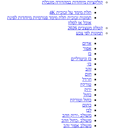
קולקציות מיוחדות במהדורה מוגבלת
תלת מימד על זכוכית 4K
תמונות זכוכית תלת מימד פנורמיות מיוחדות לפינת
אוכל או לסלון
קטלוג מעצבים 2026
תמונות לפי צבע
אדום
אפור
בז
בז וניטרליים
בז׳
זהב
חום
חרדל
טורקיז
ירוק
כחול
כחול וטורקיז
כתום
לבן
משולב -ירוק וזהב
משולב -כחול וזהב
משולב אפור זהב