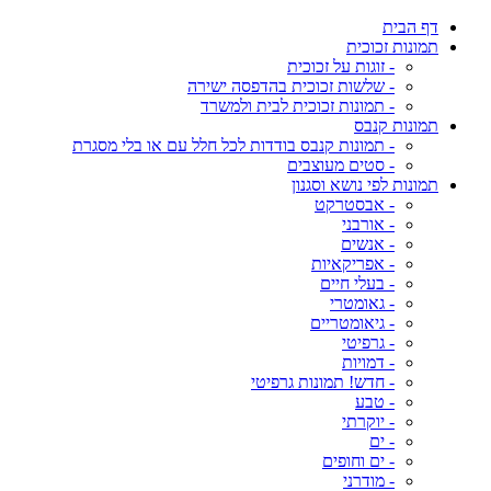
דף הבית
תמונות זכוכית
- זוגות על זכוכית
- שלשות זכוכית בהדפסה ישירה
- תמונות זכוכית לבית ולמשרד
תמונות קנבס
- תמונות קנבס בודדות לכל חלל עם או בלי מסגרת
- סטים מעוצבים
תמונות לפי נושא וסגנון
- אבסטרקט
- אורבני
- אנשים
- אפריקאיות
- בעלי חיים
- גאומטרי
- גיאומטריים
- גרפיטי
- דמויות
- חדש! תמונות גרפיטי
- טבע
- יוקרתי
- ים
- ים וחופים
- מודרני