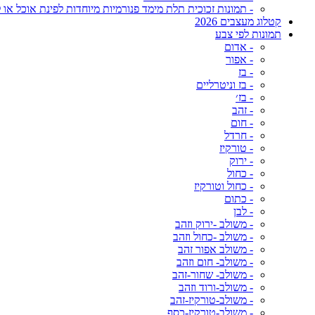
- תמונות זכוכית תלת מימד פנורמיות מיוחדות לפינת אוכל או ל
קטלוג מעצבים 2026
תמונות לפי צבע
- אדום
- אפור
- בז
- בז וניטרליים
- בז׳
- זהב
- חום
- חרדל
- טורקיז
- ירוק
- כחול
- כחול וטורקיז
- כתום
- לבן
- משולב -ירוק וזהב
- משולב -כחול וזהב
- משולב אפור זהב
- משולב- חום וזהב
- משולב- שחור-זהב
- משולב-ורוד וזהב
- משולב-טורקיז-זהב
- משולב-טורקיז-כסף