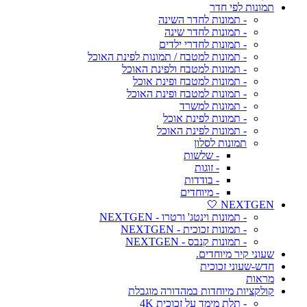
תמונות לפי חדר
- תמונות לחדר השינה
- תמונות לחדר שינה
- תמונות לחדרי ילדים
- תמונות למטבח / תמונות לפינת האוכל
- תמונות למטבח ולפינת האוכל
- תמונות למטבח ופינת אוכל
- תמונות למטבח ופינת האוכל
- תמונות למשרד
- תמונות לפינת אוכל
- תמונות לפינת האוכל
תמונות לסלון
- שלשות
- זוגות
- בודדות
- מיוחדים
NEXTGEN 🤍
- תמונות וינטג' ורטרו - NEXTGEN
- תמונות זכוכית - NEXTGEN
- תמונות קנבס - NEXTGEN
שעוני קיר מיוחדים.
חדש-שעוני זכוכית
מראות
קולקציות מיוחדות במהדורה מוגבלת
- תלת מימד על זכוכית 4K