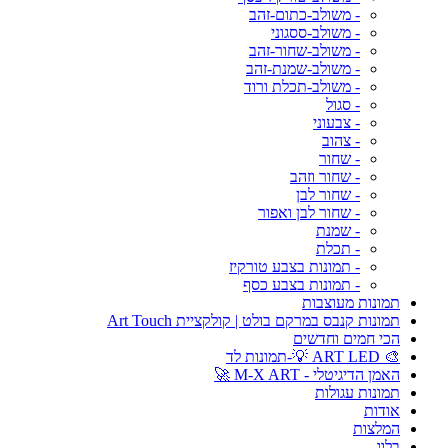
- משולב-כתום-זהב
- משולב-ססגוני
- משולב-שחור-זהב
- משולב-שמנת-זהב
- משולב-תכלת ורוד
- סגול
- צבעוני
- צהוב
- שחור
- שחור וזהב
- שחור לבן
- שחור לבן ואפור
- שמנת
- תכלת
- תמונות בצבע טורקיז
- תמונות בצבע כסף
תמונות מעוצבות
תמונות קנבס במרקם בולט | קולקציית Art Touch
הכי חמים וחדשים
🎨 ART LED 💡-תמונות לד
האמן הדיגיטלי - M-X ART 🚀
תמונות עגולות
אודות
המלצות
בלוג