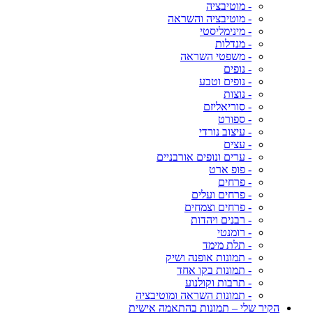
- מוטיבציה
- מוטיבציה והשראה
- מינימליסטי
- מנדלות
- משפטי השראה
- נופים
- נופים וטבע
- נוצות
- סוריאליזם
- ספורט
- עיצוב נורדי
- עצים
- ערים ונופים אורבניים
- פופ ארט
- פרחים
- פרחים ועלים
- פרחים וצמחים
- רבנים ויהדות
- רומנטי
- תלת מימד
- תמונות אופנה ושיק
- תמונות בקו אחד
- תרבות וקולנוע
- תמונות השראה ומוטיבציה
הקיר שלי – תמונות בהתאמה אישית