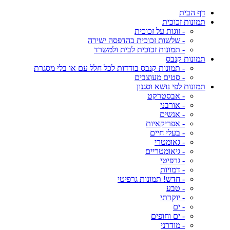
דף הבית
תמונות זכוכית
- זוגות על זכוכית
- שלשות זכוכית בהדפסה ישירה
- תמונות זכוכית לבית ולמשרד
תמונות קנבס
- תמונות קנבס בודדות לכל חלל עם או בלי מסגרת
- סטים מעוצבים
תמונות לפי נושא וסגנון
- אבסטרקט
- אורבני
- אנשים
- אפריקאיות
- בעלי חיים
- גאומטרי
- גיאומטריים
- גרפיטי
- דמויות
- חדש! תמונות גרפיטי
- טבע
- יוקרתי
- ים
- ים וחופים
- מודרני