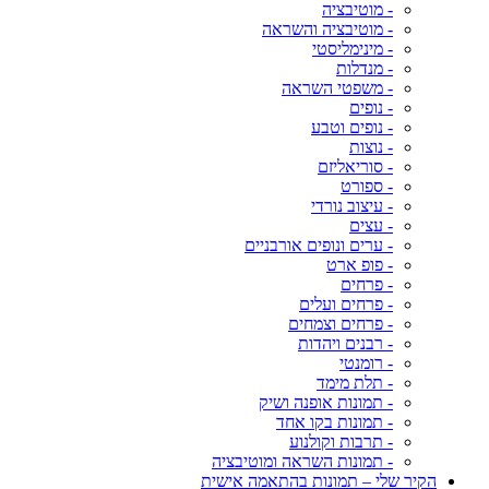
- מוטיבציה
- מוטיבציה והשראה
- מינימליסטי
- מנדלות
- משפטי השראה
- נופים
- נופים וטבע
- נוצות
- סוריאליזם
- ספורט
- עיצוב נורדי
- עצים
- ערים ונופים אורבניים
- פופ ארט
- פרחים
- פרחים ועלים
- פרחים וצמחים
- רבנים ויהדות
- רומנטי
- תלת מימד
- תמונות אופנה ושיק
- תמונות בקו אחד
- תרבות וקולנוע
- תמונות השראה ומוטיבציה
הקיר שלי – תמונות בהתאמה אישית