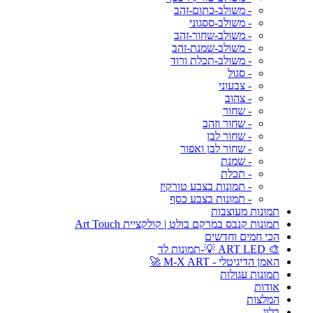
- משולב-כתום-זהב
- משולב-ססגוני
- משולב-שחור-זהב
- משולב-שמנת-זהב
- משולב-תכלת ורוד
- סגול
- צבעוני
- צהוב
- שחור
- שחור וזהב
- שחור לבן
- שחור לבן ואפור
- שמנת
- תכלת
- תמונות בצבע טורקיז
- תמונות בצבע כסף
תמונות מעוצבות
תמונות קנבס במרקם בולט | קולקציית Art Touch
הכי חמים וחדשים
🎨 ART LED 💡-תמונות לד
האמן הדיגיטלי - M-X ART 🚀
תמונות עגולות
אודות
המלצות
בלוג