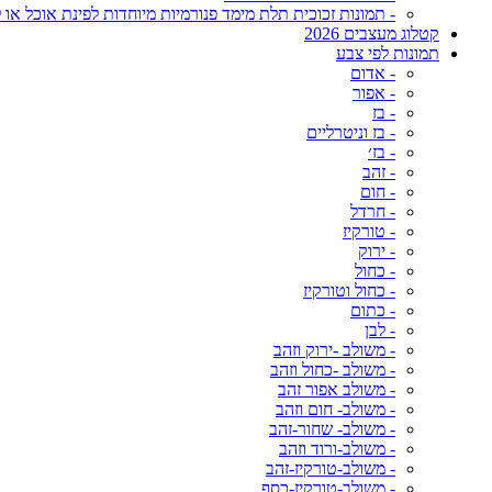
- תמונות זכוכית תלת מימד פנורמיות מיוחדות לפינת אוכל או ל
קטלוג מעצבים 2026
תמונות לפי צבע
- אדום
- אפור
- בז
- בז וניטרליים
- בז׳
- זהב
- חום
- חרדל
- טורקיז
- ירוק
- כחול
- כחול וטורקיז
- כתום
- לבן
- משולב -ירוק וזהב
- משולב -כחול וזהב
- משולב אפור זהב
- משולב- חום וזהב
- משולב- שחור-זהב
- משולב-ורוד וזהב
- משולב-טורקיז-זהב
- משולב-טורקיז-כסף