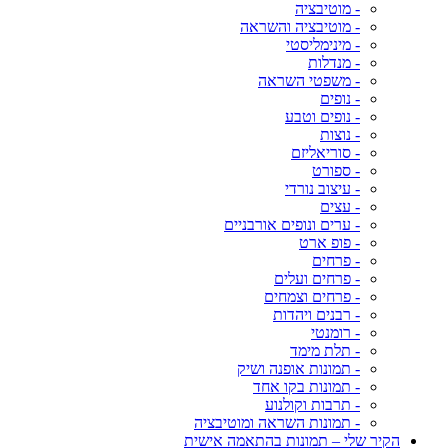
- מוטיבציה
- מוטיבציה והשראה
- מינימליסטי
- מנדלות
- משפטי השראה
- נופים
- נופים וטבע
- נוצות
- סוריאליזם
- ספורט
- עיצוב נורדי
- עצים
- ערים ונופים אורבניים
- פופ ארט
- פרחים
- פרחים ועלים
- פרחים וצמחים
- רבנים ויהדות
- רומנטי
- תלת מימד
- תמונות אופנה ושיק
- תמונות בקו אחד
- תרבות וקולנוע
- תמונות השראה ומוטיבציה
הקיר שלי – תמונות בהתאמה אישית