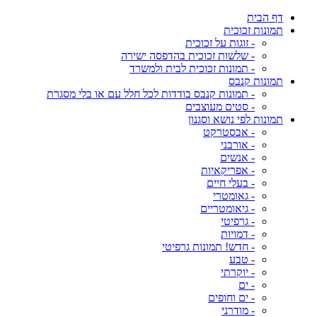
דף הבית
תמונות זכוכית
- זוגות על זכוכית
- שלשות זכוכית בהדפסה ישירה
- תמונות זכוכית לבית ולמשרד
תמונות קנבס
- תמונות קנבס בודדות לכל חלל עם או בלי מסגרת
- סטים מעוצבים
תמונות לפי נושא וסגנון
- אבסטרקט
- אורבני
- אנשים
- אפריקאיות
- בעלי חיים
- גאומטרי
- גיאומטריים
- גרפיטי
- דמויות
- חדש! תמונות גרפיטי
- טבע
- יוקרתי
- ים
- ים וחופים
- מודרני