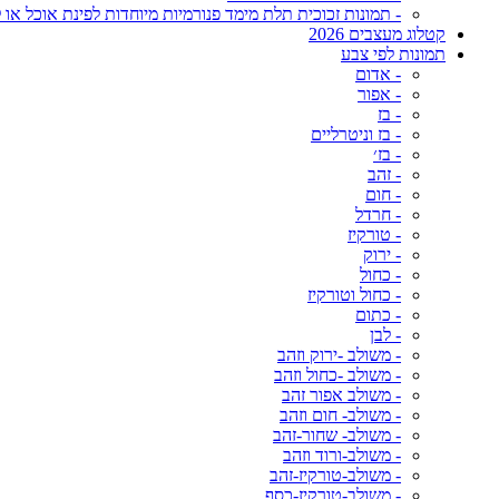
- תמונות זכוכית תלת מימד פנורמיות מיוחדות לפינת אוכל או ל
קטלוג מעצבים 2026
תמונות לפי צבע
- אדום
- אפור
- בז
- בז וניטרליים
- בז׳
- זהב
- חום
- חרדל
- טורקיז
- ירוק
- כחול
- כחול וטורקיז
- כתום
- לבן
- משולב -ירוק וזהב
- משולב -כחול וזהב
- משולב אפור זהב
- משולב- חום וזהב
- משולב- שחור-זהב
- משולב-ורוד וזהב
- משולב-טורקיז-זהב
- משולב-טורקיז-כסף