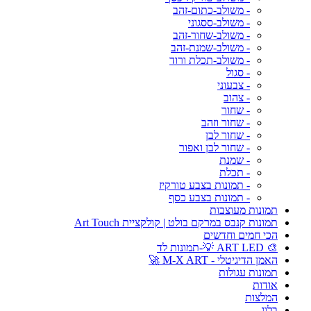
- משולב-כתום-זהב
- משולב-ססגוני
- משולב-שחור-זהב
- משולב-שמנת-זהב
- משולב-תכלת ורוד
- סגול
- צבעוני
- צהוב
- שחור
- שחור וזהב
- שחור לבן
- שחור לבן ואפור
- שמנת
- תכלת
- תמונות בצבע טורקיז
- תמונות בצבע כסף
תמונות מעוצבות
תמונות קנבס במרקם בולט | קולקציית Art Touch
הכי חמים וחדשים
🎨 ART LED 💡-תמונות לד
האמן הדיגיטלי - M-X ART 🚀
תמונות עגולות
אודות
המלצות
בלוג