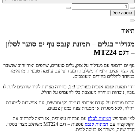
הוספה לסל
תיאור
מגדלור בגלים – תמונת קנבס נוף ים סוער לסלון
– דגם MT224
נוף ים דרמטי עם מגדלור על צוק, גלים סוערים, שחפים ואור זהוב שנשבר
על קצף המים. היצירה משלבת רוגע חופי עם עוצמה טבעית ומתאימה
במיוחד לחללים בהירים ומעוצבים.
זוהי תמונת
קנבס
אנכית בפורמט 2:3, בחירה מצוינת לקיר שרוצים לתת לו
גובה, נוכחות ואווירה מעוצבת בלי להעמיס על החלל.
הדגם מודפס על קנבס איכותי בגימור נקי ומרשים, עם אפשרות למסגרת
רגילה, ללא מסגרת או מסגרת צפה במגוון צבעים.
למי שמחפש
תמונות לסלון
עם נוכחות עיצובית, או רוצה להרחיב את
הקולקציה עם
תמונות קנבס
נוספות – דגם MT224 משתלב מצוין בסלון,
חדר שינה, משרד או כניסה לבית.