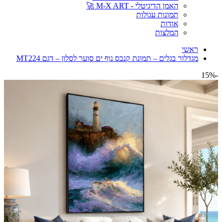
האמן הדיגיטלי - M-X ART 🚀
תמונות עגולות
אודות
המלצות
ראשי
מגדלור בגלים – תמונת קנבס נוף ים סוער לסלון – דגם MT224
-15%