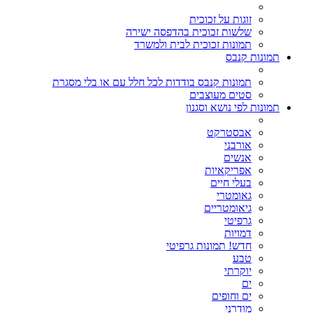
זוגות על זכוכית
שלשות זכוכית בהדפסה ישירה
תמונות זכוכית לבית ולמשרד
תמונות קנבס
תמונות קנבס בודדות לכל חלל עם או בלי מסגרת
סטים מעוצבים
תמונות לפי נושא וסגנון
אבסטרקט
אורבני
אנשים
אפריקאיות
בעלי חיים
גאומטרי
גיאומטריים
גרפיטי
דמויות
חדש! תמונות גרפיטי
טבע
יוקרתי
ים
ים וחופים
מודרני