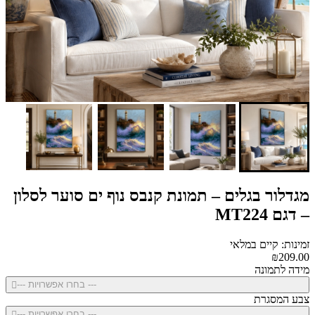
מגדלור בגלים – תמונת קנבס נוף ים סוער לסלון
– דגם MT224
זמינות: קיים במלאי
₪209.00
מידה לתמונה
--- בחרו אפשרויות ---
צבע המסגרת
--- בחרו אפשרויות ---