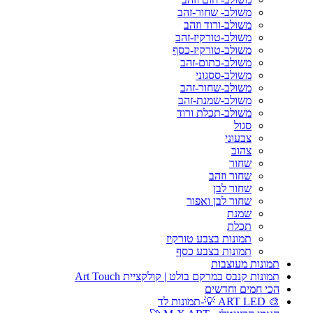
משולב- שחור-זהב
משולב-ורוד וזהב
משולב-טורקיז-זהב
משולב-טורקיז-כסף
משולב-כתום-זהב
משולב-ססגוני
משולב-שחור-זהב
משולב-שמנת-זהב
משולב-תכלת ורוד
סגול
צבעוני
צהוב
שחור
שחור וזהב
שחור לבן
שחור לבן ואפור
שמנת
תכלת
תמונות בצבע טורקיז
תמונות בצבע כסף
תמונות מעוצבות
תמונות קנבס במרקם בולט | קולקציית Art Touch
הכי חמים וחדשים
🎨 ART LED 💡-תמונות לד