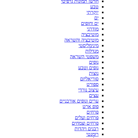
חדש! תמונות גרפיטי
טבע
יוקרתי
ים
ים וחופים
מודרני
מוטיבציה
מוטיבציה והשראה
מינימליסטי
מנדלות
משפטי השראה
נופים
נופים וטבע
נוצות
סוריאליזם
ספורט
עיצוב נורדי
עצים
ערים ונופים אורבניים
פופ ארט
פרחים
פרחים ועלים
פרחים וצמחים
רבנים ויהדות
רומנטי