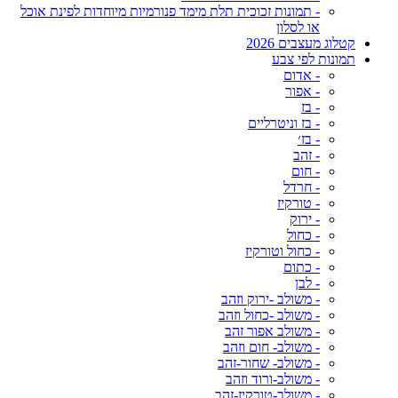
- תמונות זכוכית תלת מימד פנורמיות מיוחדות לפינת אוכל
או לסלון
קטלוג מעצבים 2026
תמונות לפי צבע
- אדום
- אפור
- בז
- בז וניטרליים
- בז׳
- זהב
- חום
- חרדל
- טורקיז
- ירוק
- כחול
- כחול וטורקיז
- כתום
- לבן
- משולב -ירוק וזהב
- משולב -כחול וזהב
- משולב אפור זהב
- משולב- חום וזהב
- משולב- שחור-זהב
- משולב-ורוד וזהב
- משולב-טורקיז-זהב