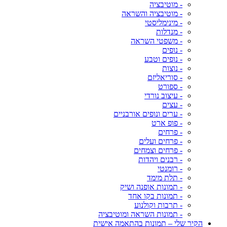
- מוטיבציה
- מוטיבציה והשראה
- מינימליסטי
- מנדלות
- משפטי השראה
- נופים
- נופים וטבע
- נוצות
- סוריאליזם
- ספורט
- עיצוב נורדי
- עצים
- ערים ונופים אורבניים
- פופ ארט
- פרחים
- פרחים ועלים
- פרחים וצמחים
- רבנים ויהדות
- רומנטי
- תלת מימד
- תמונות אופנה ושיק
- תמונות בקו אחד
- תרבות וקולנוע
- תמונות השראה ומוטיבציה
הקיר שלי – תמונות בהתאמה אישית