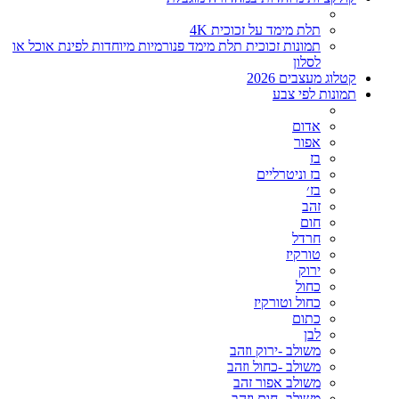
תלת מימד על זכוכית 4K
תמונות זכוכית תלת מימד פנורמיות מיוחדות לפינת אוכל או
לסלון
קטלוג מעצבים 2026
תמונות לפי צבע
אדום
אפור
בז
בז וניטרליים
בז׳
זהב
חום
חרדל
טורקיז
ירוק
כחול
כחול וטורקיז
כתום
לבן
משולב -ירוק וזהב
משולב -כחול וזהב
משולב אפור זהב
משולב- חום וזהב