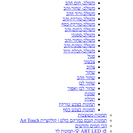
משולב- חום וזהב
משולב- שחור-זהב
משולב-ורוד וזהב
משולב-טורקיז-זהב
משולב-טורקיז-כסף
משולב-כתום-זהב
משולב-ססגוני
משולב-שחור-זהב
משולב-שמנת-זהב
משולב-תכלת ורוד
סגול
צבעוני
צהוב
שחור
שחור וזהב
שחור לבן
שחור לבן ואפור
שמנת
תכלת
תמונות בצבע טורקיז
תמונות בצבע כסף
תמונות מעוצבות
תמונות קנבס במרקם בולט | קולקציית Art Touch
הכי חמים וחדשים
🎨 ART LED 💡-תמונות לד