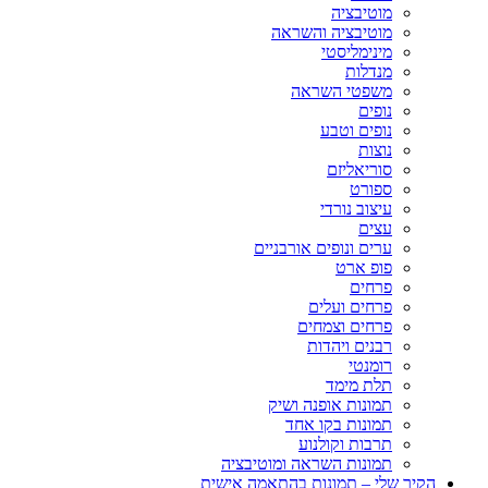
מוטיבציה
מוטיבציה והשראה
מינימליסטי
מנדלות
משפטי השראה
נופים
נופים וטבע
נוצות
סוריאליזם
ספורט
עיצוב נורדי
עצים
ערים ונופים אורבניים
פופ ארט
פרחים
פרחים ועלים
פרחים וצמחים
רבנים ויהדות
רומנטי
תלת מימד
תמונות אופנה ושיק
תמונות בקו אחד
תרבות וקולנוע
תמונות השראה ומוטיבציה
הקיר שלי – תמונות בהתאמה אישית