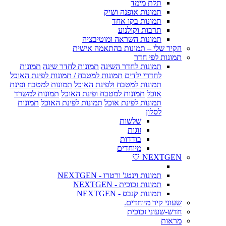
תלת מימד
תמונות אופנה ושיק
תמונות בקו אחד
תרבות וקולנוע
תמונות השראה ומוטיבציה
הקיר שלי – תמונות בהתאמה אישית
תמונות לפי חדר
תמונות לחדר השינה
תמונות לחדר שינה
תמונות
לחדרי ילדים
תמונות למטבח / תמונות לפינת האוכל
תמונות למטבח ולפינת האוכל
תמונות למטבח ופינת
אוכל
תמונות למטבח ופינת האוכל
תמונות למשרד
תמונות לפינת אוכל
תמונות לפינת האוכל
תמונות
לסלון
שלשות
זוגות
בודדות
מיוחדים
NEXTGEN 🤍
תמונות וינטג' ורטרו - NEXTGEN
תמונות זכוכית - NEXTGEN
תמונות קנבס - NEXTGEN
שעוני קיר מיוחדים.
חדש-שעוני זכוכית
מראות