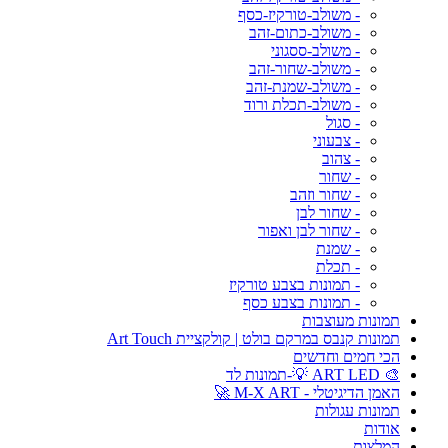
- משולב-טורקיז-כסף
- משולב-כתום-זהב
- משולב-ססגוני
- משולב-שחור-זהב
- משולב-שמנת-זהב
- משולב-תכלת ורוד
- סגול
- צבעוני
- צהוב
- שחור
- שחור וזהב
- שחור לבן
- שחור לבן ואפור
- שמנת
- תכלת
- תמונות בצבע טורקיז
- תמונות בצבע כסף
תמונות מעוצבות
תמונות קנבס במרקם בולט | קולקציית Art Touch
הכי חמים וחדשים
🎨 ART LED 💡-תמונות לד
האמן הדיגיטלי - M-X ART 🚀
תמונות עגולות
אודות
המלצות