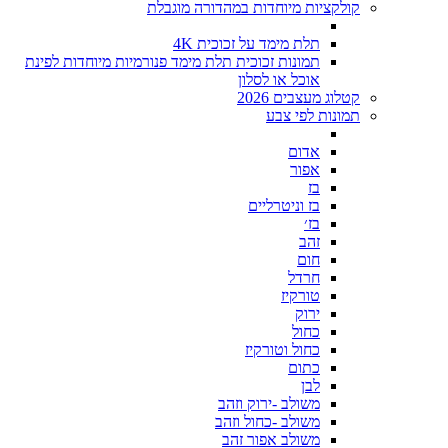
קולקציות מיוחדות במהדורה מוגבלת
תלת מימד על זכוכית 4K
תמונות זכוכית תלת מימד פנורמיות מיוחדות לפינת
אוכל או לסלון
קטלוג מעצבים 2026
תמונות לפי צבע
אדום
אפור
בז
בז וניטרליים
בז׳
זהב
חום
חרדל
טורקיז
ירוק
כחול
כחול וטורקיז
כתום
לבן
משולב -ירוק וזהב
משולב -כחול וזהב
משולב אפור זהב