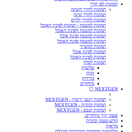
תמונות לפי חדר
תמונות לחדר השינה
תמונות לחדר שינה
תמונות לחדרי ילדים
תמונות למטבח / תמונות לפינת האוכל
תמונות למטבח ולפינת האוכל
תמונות למטבח ופינת אוכל
תמונות למטבח ופינת האוכל
תמונות למשרד
תמונות לפינת אוכל
תמונות לפינת האוכל
תמונות לסלון
שלשות
זוגות
בודדות
מיוחדים
NEXTGEN 🤍
תמונות וינטג' ורטרו - NEXTGEN
תמונות זכוכית - NEXTGEN
תמונות קנבס - NEXTGEN
שעוני קיר מיוחדים.
חדש-שעוני זכוכית
מראות
קולקציות מיוחדות במהדורה מוגבלת