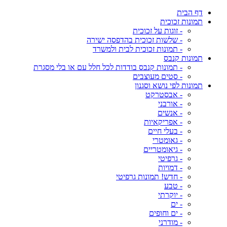
דף הבית
תמונות זכוכית
- זוגות על זכוכית
- שלשות זכוכית בהדפסה ישירה
- תמונות זכוכית לבית ולמשרד
תמונות קנבס
- תמונות קנבס בודדות לכל חלל עם או בלי מסגרת
- סטים מעוצבים
תמונות לפי נושא וסגנון
- אבסטרקט
- אורבני
- אנשים
- אפריקאיות
- בעלי חיים
- גאומטרי
- גיאומטריים
- גרפיטי
- דמויות
- חדש! תמונות גרפיטי
- טבע
- יוקרתי
- ים
- ים וחופים
- מודרני