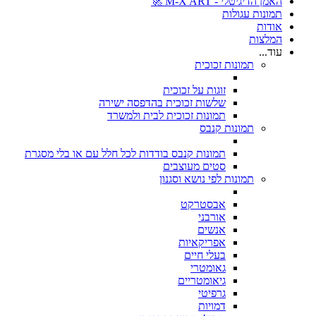
האמן הדיגיטלי - M-X ART 🚀
תמונות עגולות
אודות
המלצות
עוד...
תמונות זכוכית
זוגות על זכוכית
שלשות זכוכית בהדפסה ישירה
תמונות זכוכית לבית ולמשרד
תמונות קנבס
תמונות קנבס בודדות לכל חלל עם או בלי מסגרת
סטים מעוצבים
תמונות לפי נושא וסגנון
אבסטרקט
אורבני
אנשים
אפריקאיות
בעלי חיים
גאומטרי
גיאומטריים
גרפיטי
דמויות