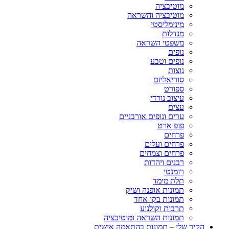
מוטיבציה
מוטיבציה והשראה
מינימליסטי
מנדלות
משפטי השראה
נופים
נופים וטבע
נוצות
סוריאליזם
ספורט
עיצוב נורדי
עצים
ערים ונופים אורבניים
פופ ארט
פרחים
פרחים ועלים
פרחים וצמחים
רבנים ויהדות
רומנטי
תלת מימד
תמונות אופנה ושיק
תמונות בקו אחד
תרבות וקולנוע
תמונות השראה ומוטיבציה
הקיר שלי – תמונות בהתאמה אישית