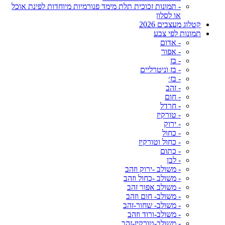
- תמונות זכוכית תלת מימד פנורמיות מיוחדות לפינת אוכל
או לסלון
קטלוג מעצבים 2026
תמונות לפי צבע
- אדום
- אפור
- בז
- בז וניטרליים
- בז׳
- זהב
- חום
- חרדל
- טורקיז
- ירוק
- כחול
- כחול וטורקיז
- כתום
- לבן
- משולב -ירוק וזהב
- משולב -כחול וזהב
- משולב אפור זהב
- משולב- חום וזהב
- משולב- שחור-זהב
- משולב-ורוד וזהב
- משולב-טורקיז-זהב