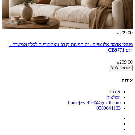
₪299.00
מעגלי אדמה אלגנטיים - זוג תמונות קנבס גיאומטריות לסלון ולמשרד –
דגם CB9771
₪299.00
הוספה לסל
אודות
אודות
המלצות
homejewel100@gmail.com
0509044133