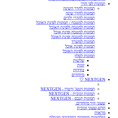
תמונות לפי חדר
תמונות לחדר השינה
תמונות לחדר שינה
תמונות לחדרי ילדים
תמונות למטבח / תמונות לפינת האוכל
תמונות למטבח ולפינת האוכל
תמונות למטבח ופינת אוכל
תמונות למטבח ופינת האוכל
תמונות למשרד
תמונות לפינת אוכל
תמונות לפינת האוכל
תמונות לסלון
שלשות
זוגות
בודדות
מיוחדים
NEXTGEN 🤍
תמונות וינטג' ורטרו - NEXTGEN
תמונות זכוכית - NEXTGEN
תמונות קנבס - NEXTGEN
שעוני קיר מיוחדים.
חדש-שעוני זכוכית
מראות
קולקציות מיוחדות במהדורה מוגבלת