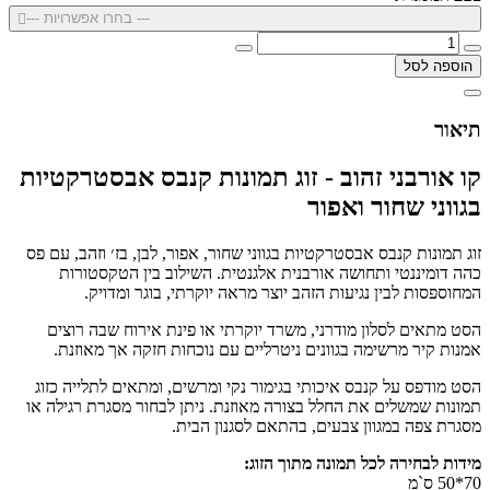
--- בחרו אפשרויות ---
הוספה לסל
תיאור
קו אורבני זהוב - זוג תמונות קנבס אבסטרקטיות
בגווני שחור ואפור
זוג תמונות קנבס אבסטרקטיות בגווני שחור, אפור, לבן, בז׳ וזהב, עם פס
כהה דומיננטי ותחושה אורבנית אלגנטית. השילוב בין הטקסטורות
המחוספסות לבין נגיעות הזהב יוצר מראה יוקרתי, בוגר ומדויק.
הסט מתאים לסלון מודרני, משרד יוקרתי או פינת אירוח שבה רוצים
אמנות קיר מרשימה בגוונים ניטרליים עם נוכחות חזקה אך מאוזנת.
הסט מודפס על קנבס איכותי בגימור נקי ומרשים, ומתאים לתלייה כזוג
תמונות שמשלים את החלל בצורה מאוזנת. ניתן לבחור מסגרת רגילה או
מסגרת צפה במגוון צבעים, בהתאם לסגנון הבית.
מידות לבחירה לכל תמונה מתוך הזוג:
70*50 ס`מ