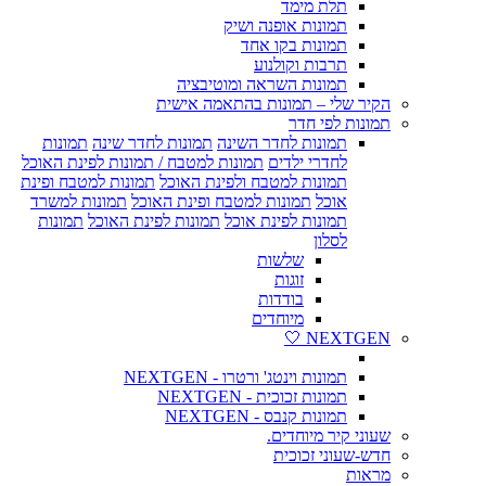
תלת מימד
תמונות אופנה ושיק
תמונות בקו אחד
תרבות וקולנוע
תמונות השראה ומוטיבציה
הקיר שלי – תמונות בהתאמה אישית
תמונות לפי חדר
תמונות לחדר השינה
תמונות לחדר שינה
תמונות
לחדרי ילדים
תמונות למטבח / תמונות לפינת האוכל
תמונות למטבח ולפינת האוכל
תמונות למטבח ופינת
אוכל
תמונות למטבח ופינת האוכל
תמונות למשרד
תמונות לפינת אוכל
תמונות לפינת האוכל
תמונות
לסלון
שלשות
זוגות
בודדות
מיוחדים
NEXTGEN 🤍
תמונות וינטג' ורטרו - NEXTGEN
תמונות זכוכית - NEXTGEN
תמונות קנבס - NEXTGEN
שעוני קיר מיוחדים.
חדש-שעוני זכוכית
מראות