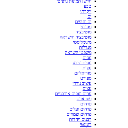
חדש! תמונות גרפיטי
טבע
יוקרתי
ים
ים וחופים
מודרני
מוטיבציה
מוטיבציה והשראה
מינימליסטי
מנדלות
משפטי השראה
נופים
נופים וטבע
נוצות
סוריאליזם
ספורט
עיצוב נורדי
עצים
ערים ונופים אורבניים
פופ ארט
פרחים
פרחים ועלים
פרחים וצמחים
רבנים ויהדות
רומנטי