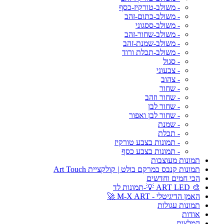
- משולב-טורקיז-כסף
- משולב-כתום-זהב
- משולב-ססגוני
- משולב-שחור-זהב
- משולב-שמנת-זהב
- משולב-תכלת ורוד
- סגול
- צבעוני
- צהוב
- שחור
- שחור וזהב
- שחור לבן
- שחור לבן ואפור
- שמנת
- תכלת
- תמונות בצבע טורקיז
- תמונות בצבע כסף
תמונות מעוצבות
תמונות קנבס במרקם בולט | קולקציית Art Touch
הכי חמים וחדשים
🎨 ART LED 💡-תמונות לד
האמן הדיגיטלי - M-X ART 🚀
תמונות עגולות
אודות
המלצות