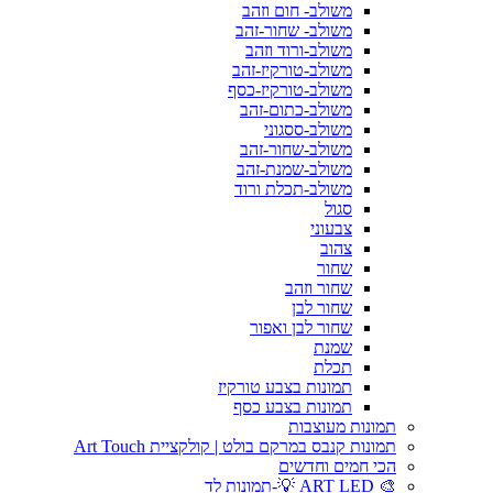
משולב- חום וזהב
משולב- שחור-זהב
משולב-ורוד וזהב
משולב-טורקיז-זהב
משולב-טורקיז-כסף
משולב-כתום-זהב
משולב-ססגוני
משולב-שחור-זהב
משולב-שמנת-זהב
משולב-תכלת ורוד
סגול
צבעוני
צהוב
שחור
שחור וזהב
שחור לבן
שחור לבן ואפור
שמנת
תכלת
תמונות בצבע טורקיז
תמונות בצבע כסף
תמונות מעוצבות
תמונות קנבס במרקם בולט | קולקציית Art Touch
הכי חמים וחדשים
🎨 ART LED 💡-תמונות לד