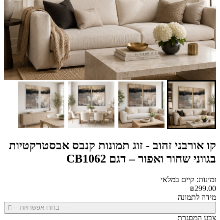
קו אורבני זהוב - זוג תמונות קנבס אבסטרקטיות
בגווני שחור ואפור – דגם CB1062
זמינות: קיים במלאי
₪299.00
מידה לתמונה
--- בחרו אפשרויות ---
צבע המסגרת