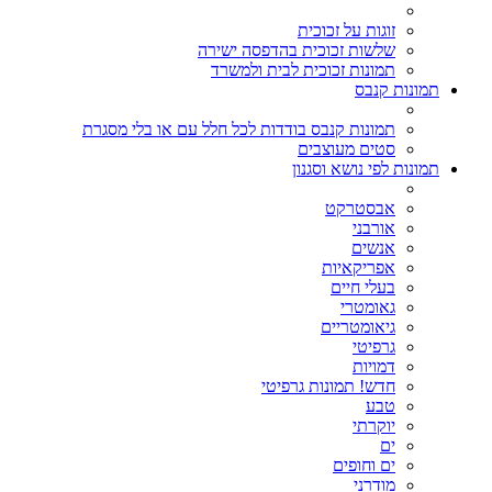
זוגות על זכוכית
שלשות זכוכית בהדפסה ישירה
תמונות זכוכית לבית ולמשרד
תמונות קנבס
תמונות קנבס בודדות לכל חלל עם או בלי מסגרת
סטים מעוצבים
תמונות לפי נושא וסגנון
אבסטרקט
אורבני
אנשים
אפריקאיות
בעלי חיים
גאומטרי
גיאומטריים
גרפיטי
דמויות
חדש! תמונות גרפיטי
טבע
יוקרתי
ים
ים וחופים
מודרני