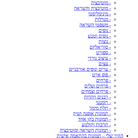
- מוטיבציה
- מוטיבציה והשראה
- מינימליסטי
- מנדלות
- משפטי השראה
- נופים
- נופים וטבע
- נוצות
- סוריאליזם
- ספורט
- עיצוב נורדי
- עצים
- ערים ונופים אורבניים
- פופ ארט
- פרחים
- פרחים ועלים
- פרחים וצמחים
- רבנים ויהדות
- רומנטי
- תלת מימד
- תמונות אופנה ושיק
- תמונות בקו אחד
- תרבות וקולנוע
- תמונות השראה ומוטיבציה
הקיר שלי – תמונות בהתאמה אישית