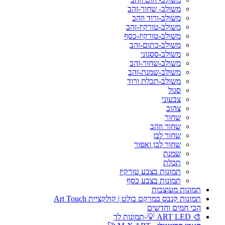
משולב- שחור-זהב
משולב-ורוד וזהב
משולב-טורקיז-זהב
משולב-טורקיז-כסף
משולב-כתום-זהב
משולב-ססגוני
משולב-שחור-זהב
משולב-שמנת-זהב
משולב-תכלת ורוד
סגול
צבעוני
צהוב
שחור
שחור וזהב
שחור לבן
שחור לבן ואפור
שמנת
תכלת
תמונות בצבע טורקיז
תמונות בצבע כסף
תמונות מעוצבות
תמונות קנבס במרקם בולט | קולקציית Art Touch
הכי חמים וחדשים
🎨 ART LED 💡-תמונות לד