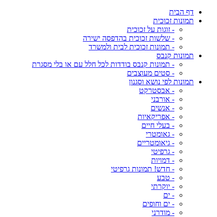
דף הבית
תמונות זכוכית
- זוגות על זכוכית
- שלשות זכוכית בהדפסה ישירה
- תמונות זכוכית לבית ולמשרד
תמונות קנבס
- תמונות קנבס בודדות לכל חלל עם או בלי מסגרת
- סטים מעוצבים
תמונות לפי נושא וסגנון
- אבסטרקט
- אורבני
- אנשים
- אפריקאיות
- בעלי חיים
- גאומטרי
- גיאומטריים
- גרפיטי
- דמויות
- חדש! תמונות גרפיטי
- טבע
- יוקרתי
- ים
- ים וחופים
- מודרני