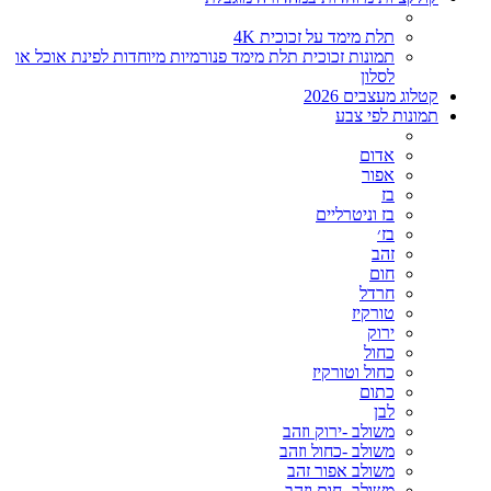
תלת מימד על זכוכית 4K
תמונות זכוכית תלת מימד פנורמיות מיוחדות לפינת אוכל או
לסלון
קטלוג מעצבים 2026
תמונות לפי צבע
אדום
אפור
בז
בז וניטרליים
בז׳
זהב
חום
חרדל
טורקיז
ירוק
כחול
כחול וטורקיז
כתום
לבן
משולב -ירוק וזהב
משולב -כחול וזהב
משולב אפור זהב
משולב- חום וזהב