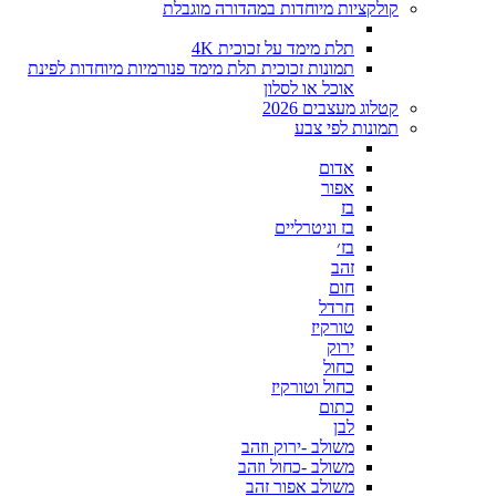
קולקציות מיוחדות במהדורה מוגבלת
תלת מימד על זכוכית 4K
תמונות זכוכית תלת מימד פנורמיות מיוחדות לפינת
אוכל או לסלון
קטלוג מעצבים 2026
תמונות לפי צבע
אדום
אפור
בז
בז וניטרליים
בז׳
זהב
חום
חרדל
טורקיז
ירוק
כחול
כחול וטורקיז
כתום
לבן
משולב -ירוק וזהב
משולב -כחול וזהב
משולב אפור זהב