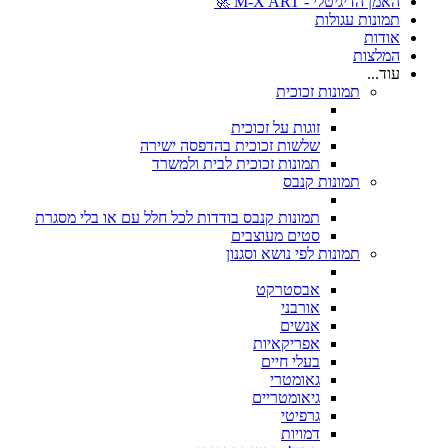
האמן הדיגיטלי - M-X ART 🚀
תמונות עגולות
אודות
המלצות
עוד...
תמונות זכוכית
זוגות על זכוכית
שלשות זכוכית בהדפסה ישירה
תמונות זכוכית לבית ולמשרד
תמונות קנבס
תמונות קנבס בודדות לכל חלל עם או בלי מסגרת
סטים מעוצבים
תמונות לפי נושא וסגנון
אבסטרקט
אורבני
אנשים
אפריקאיות
בעלי חיים
גאומטרי
גיאומטריים
גרפיטי
דמויות