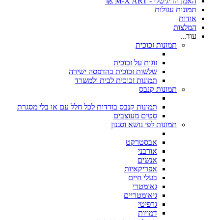
האמן הדיגיטלי - M-X ART 🚀
תמונות עגולות
אודות
המלצות
עוד...
תמונות זכוכית
זוגות על זכוכית
שלשות זכוכית בהדפסה ישירה
תמונות זכוכית לבית ולמשרד
תמונות קנבס
תמונות קנבס בודדות לכל חלל עם או בלי מסגרת
סטים מעוצבים
תמונות לפי נושא וסגנון
אבסטרקט
אורבני
אנשים
אפריקאיות
בעלי חיים
גאומטרי
גיאומטריים
גרפיטי
דמויות