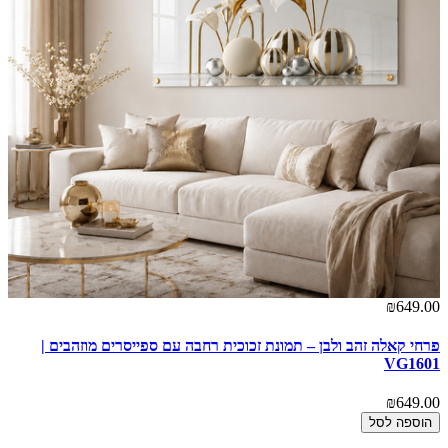
00
₪649.00
פרחי קאלה זהב ולבן – תמונת זכוכית רחבה עם ספייסרים מוזהבים |
ספ
VG1601
00
₪649.00
הוספה לסל