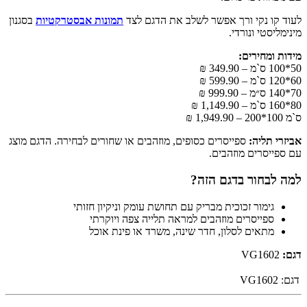
לעוד קו נקי ורך אפשר לשלב את הדגם לצד
תמונות אבסטרקטיות
בסגנון
מינימליסטי ונורדי.
מידות ומחירים:
50*100 ס`מ – 349.90 ₪
60*120 ס`מ – 599.90 ₪
70*140 ס״מ – 999.90 ₪
80*160 ס`מ – 1,149.90 ₪
ס`מ 100*200 – 1,949.90 ₪
אביזרי תליה:
ספייסרים כסופים, מוזהבים או שחורים לבחירה. הדגם מוצג
עם ספייסרים מוזהבים.
למה לבחור בדגם הזה?
גימור זכוכית מבריק עם תחושת עומק וניקיון חזותי
ספייסרים מוזהבים למראה תלייה צפה ויוקרתי
מתאים לסלון, חדר שינה, משרד או פינת אוכל
דגם:
VG1602
דגם:
VG1602