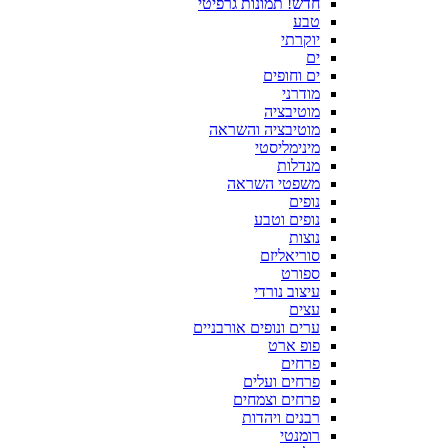
חדש! תמונות גרפיטי
טבע
יוקרתי
ים
ים וחופים
מודרני
מוטיבציה
מוטיבציה והשראה
מינימליסטי
מנדלות
משפטי השראה
נופים
נופים וטבע
נוצות
סוריאליזם
ספורט
עיצוב נורדי
עצים
ערים ונופים אורבניים
פופ ארט
פרחים
פרחים ועלים
פרחים וצמחים
רבנים ויהדות
רומנטי