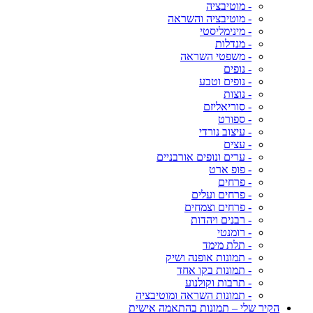
- מוטיבציה
- מוטיבציה והשראה
- מינימליסטי
- מנדלות
- משפטי השראה
- נופים
- נופים וטבע
- נוצות
- סוריאליזם
- ספורט
- עיצוב נורדי
- עצים
- ערים ונופים אורבניים
- פופ ארט
- פרחים
- פרחים ועלים
- פרחים וצמחים
- רבנים ויהדות
- רומנטי
- תלת מימד
- תמונות אופנה ושיק
- תמונות בקו אחד
- תרבות וקולנוע
- תמונות השראה ומוטיבציה
הקיר שלי – תמונות בהתאמה אישית