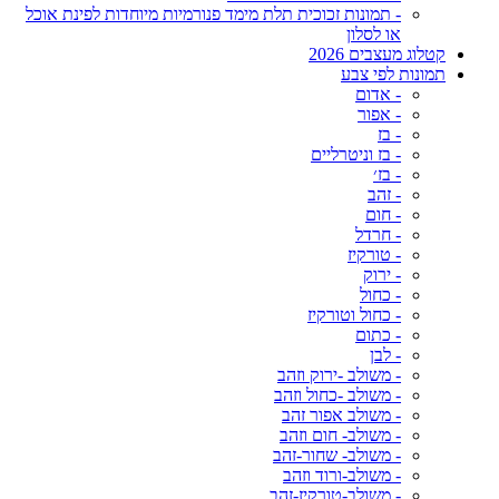
- תמונות זכוכית תלת מימד פנורמיות מיוחדות לפינת אוכל
או לסלון
קטלוג מעצבים 2026
תמונות לפי צבע
- אדום
- אפור
- בז
- בז וניטרליים
- בז׳
- זהב
- חום
- חרדל
- טורקיז
- ירוק
- כחול
- כחול וטורקיז
- כתום
- לבן
- משולב -ירוק וזהב
- משולב -כחול וזהב
- משולב אפור זהב
- משולב- חום וזהב
- משולב- שחור-זהב
- משולב-ורוד וזהב
- משולב-טורקיז-זהב