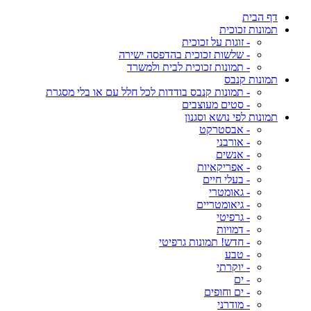
דף הבית
תמונות זכוכית
- זוגות על זכוכית
- שלשות זכוכית בהדפסה ישירה
- תמונות זכוכית לבית ולמשרד
תמונות קנבס
- תמונות קנבס בודדות לכל חלל עם או בלי מסגרת
- סטים מעוצבים
תמונות לפי נושא וסגנון
- אבסטרקט
- אורבני
- אנשים
- אפריקאיות
- בעלי חיים
- גאומטרי
- גיאומטריים
- גרפיטי
- דמויות
- חדש! תמונות גרפיטי
- טבע
- יוקרתי
- ים
- ים וחופים
- מודרני