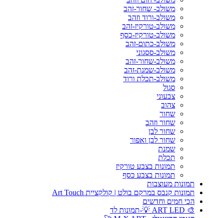
משולב- שחור-זהב
משולב-ורוד וזהב
משולב-טורקיז-זהב
משולב-טורקיז-כסף
משולב-כתום-זהב
משולב-ססגוני
משולב-שחור-זהב
משולב-שמנת-זהב
משולב-תכלת ורוד
סגול
צבעוני
צהוב
שחור
שחור וזהב
שחור לבן
שחור לבן ואפור
שמנת
תכלת
תמונות בצבע טורקיז
תמונות בצבע כסף
תמונות מעוצבות
תמונות קנבס במרקם בולט | קולקציית Art Touch
הכי חמים וחדשים
🎨 ART LED 💡-תמונות לד