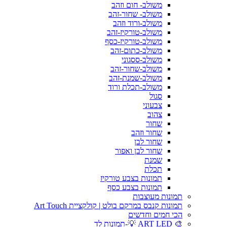
משולב- חום וזהב
משולב- שחור-זהב
משולב-ורוד וזהב
משולב-טורקיז-זהב
משולב-טורקיז-כסף
משולב-כתום-זהב
משולב-ססגוני
משולב-שחור-זהב
משולב-שמנת-זהב
משולב-תכלת ורוד
סגול
צבעוני
צהוב
שחור
שחור וזהב
שחור לבן
שחור לבן ואפור
שמנת
תכלת
תמונות בצבע טורקיז
תמונות בצבע כסף
תמונות מעוצבות
תמונות קנבס במרקם בולט | קולקציית Art Touch
הכי חמים וחדשים
🎨 ART LED 💡-תמונות לד