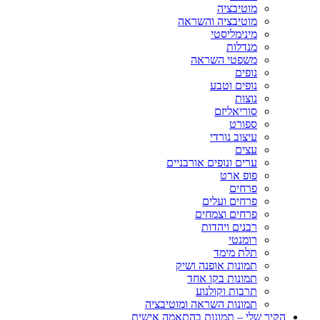
מוטיבציה
מוטיבציה והשראה
מינימליסטי
מנדלות
משפטי השראה
נופים
נופים וטבע
נוצות
סוריאליזם
ספורט
עיצוב נורדי
עצים
ערים ונופים אורבניים
פופ ארט
פרחים
פרחים ועלים
פרחים וצמחים
רבנים ויהדות
רומנטי
תלת מימד
תמונות אופנה ושיק
תמונות בקו אחד
תרבות וקולנוע
תמונות השראה ומוטיבציה
הקיר שלי – תמונות בהתאמה אישית