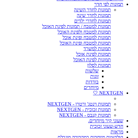
תמונות לפי חדר
תמונות לחדר השינה
תמונות לחדר שינה
תמונות לחדרי ילדים
תמונות למטבח / תמונות לפינת האוכל
תמונות למטבח ולפינת האוכל
תמונות למטבח ופינת אוכל
תמונות למטבח ופינת האוכל
תמונות למשרד
תמונות לפינת אוכל
תמונות לפינת האוכל
תמונות לסלון
שלשות
זוגות
בודדות
מיוחדים
NEXTGEN 🤍
תמונות וינטג' ורטרו - NEXTGEN
תמונות זכוכית - NEXTGEN
תמונות קנבס - NEXTGEN
שעוני קיר מיוחדים.
חדש-שעוני זכוכית
מראות
קולקציות מיוחדות במהדורה מוגבלת