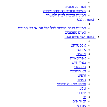
זוגות על זכוכית
שלשות זכוכית בהדפסה ישירה
תמונות זכוכית לבית ולמשרד
תמונות קנבס
תמונות קנבס בודדות לכל חלל עם או בלי מסגרת
סטים מעוצבים
תמונות לפי נושא וסגנון
אבסטרקט
אורבני
אנשים
אפריקאיות
בעלי חיים
גאומטרי
גיאומטריים
גרפיטי
דמויות
חדש! תמונות גרפיטי
טבע
יוקרתי
ים
ים וחופים
מודרני