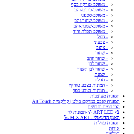
- משולב-טורקיז-כסף
- משולב-כתום-זהב
- משולב-ססגוני
- משולב-שחור-זהב
- משולב-שמנת-זהב
- משולב-תכלת ורוד
- סגול
- צבעוני
- צהוב
- שחור
- שחור וזהב
- שחור לבן
- שחור לבן ואפור
- שמנת
- תכלת
- תמונות בצבע טורקיז
- תמונות בצבע כסף
תמונות מעוצבות
תמונות קנבס במרקם בולט | קולקציית Art Touch
הכי חמים וחדשים
🎨 ART LED 💡-תמונות לד
האמן הדיגיטלי - M-X ART 🚀
תמונות עגולות
אודות
המלצות