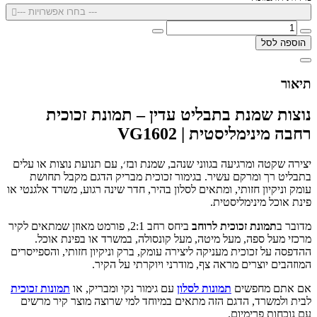
--- בחרו אפשרויות ---
הוספה לסל
תיאור
נוצות שמנת בתבליט עדין – תמונת זכוכית
רחבה מינימליסטית | VG1602
יצירה שקטה ומרגיעה בגווני שנהב, שמנת ובז׳, עם תנועת נוצות או עלים
בתבליט רך ומרקם עשיר. בגימור זכוכית מבריק הדגם מקבל תחושת
עומק וניקיון חזותי, ומתאים לסלון בהיר, חדר שינה רגוע, משרד אלגנטי או
פינת אוכל מינימליסטית.
מדובר ב
תמונת זכוכית לרוחב
ביחס רחב 2:1, פורמט מאוזן שמתאים לקיר
מרכזי מעל ספה, מעל מיטה, מעל קונסולה, במשרד או בפינת אוכל.
ההדפסה על זכוכית מעניקה ליצירה עומק, ברק וניקיון חזותי, והספייסרים
המוזהבים יוצרים מראה צף, מודרני ויוקרתי על הקיר.
אם אתם מחפשים
תמונות לסלון
עם גימור נקי ומבריק, או
תמונות זכוכית
לבית ולמשרד, הדגם הזה מתאים במיוחד למי שרוצה מוצר קיר מרשים
עם נוכחות פרימיום.