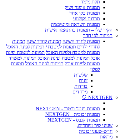
תלת מימד
תמונות אופנה ושיק
תמונות בקו אחד
תרבות וקולנוע
תמונות השראה ומוטיבציה
הקיר שלי – תמונות בהתאמה אישית
תמונות לפי חדר
תמונות לחדר השינה
תמונות לחדר שינה
תמונות
לחדרי ילדים
תמונות למטבח / תמונות לפינת האוכל
תמונות למטבח ולפינת האוכל
תמונות למטבח ופינת
אוכל
תמונות למטבח ופינת האוכל
תמונות למשרד
תמונות לפינת אוכל
תמונות לפינת האוכל
תמונות
לסלון
שלשות
זוגות
בודדות
מיוחדים
NEXTGEN 🤍
תמונות וינטג' ורטרו - NEXTGEN
תמונות זכוכית - NEXTGEN
תמונות קנבס - NEXTGEN
שעוני קיר מיוחדים.
חדש-שעוני זכוכית
מראות