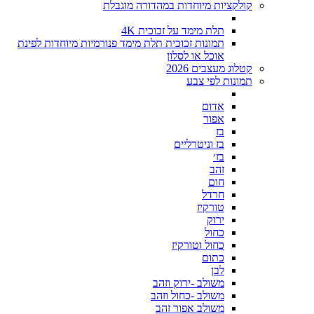
קולקציות מיוחדות במהדורה מוגבלת
תלת מימד על זכוכית 4K
תמונות זכוכית תלת מימד פנורמיות מיוחדות לפינת
אוכל או לסלון
קטלוג מעצבים 2026
תמונות לפי צבע
אדום
אפור
בז
בז וניטרליים
בז׳
זהב
חום
חרדל
טורקיז
ירוק
כחול
כחול וטורקיז
כתום
לבן
משולב -ירוק וזהב
משולב -כחול וזהב
משולב אפור זהב