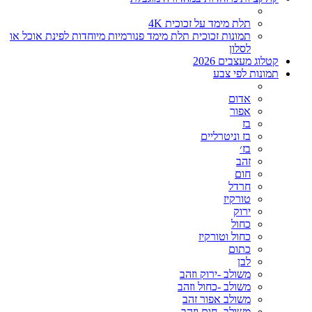
תלת מימד על זכוכית 4K
תמונות זכוכית תלת מימד פנורמיות מיוחדות לפינת אוכל או
לסלון
קטלוג מעצבים 2026
תמונות לפי צבע
אדום
אפור
בז
בז וניטרליים
בז׳
זהב
חום
חרדל
טורקיז
ירוק
כחול
כחול וטורקיז
כתום
לבן
משולב -ירוק וזהב
משולב -כחול וזהב
משולב אפור זהב
משולב- חום וזהב