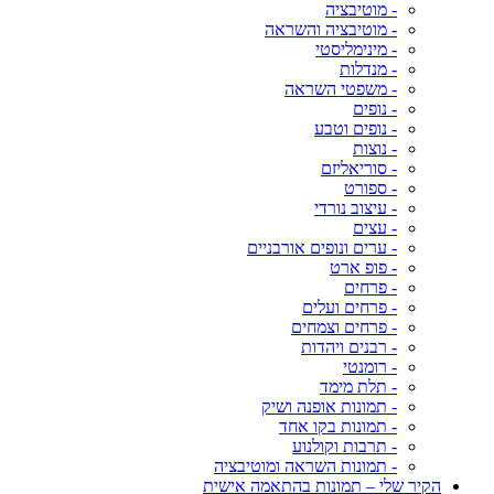
- מוטיבציה
- מוטיבציה והשראה
- מינימליסטי
- מנדלות
- משפטי השראה
- נופים
- נופים וטבע
- נוצות
- סוריאליזם
- ספורט
- עיצוב נורדי
- עצים
- ערים ונופים אורבניים
- פופ ארט
- פרחים
- פרחים ועלים
- פרחים וצמחים
- רבנים ויהדות
- רומנטי
- תלת מימד
- תמונות אופנה ושיק
- תמונות בקו אחד
- תרבות וקולנוע
- תמונות השראה ומוטיבציה
הקיר שלי – תמונות בהתאמה אישית