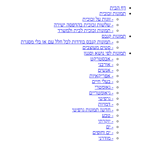
דף הבית
תמונות זכוכית
- זוגות על זכוכית
- שלשות זכוכית בהדפסה ישירה
- תמונות זכוכית לבית ולמשרד
תמונות קנבס
- תמונות קנבס בודדות לכל חלל עם או בלי מסגרת
- סטים מעוצבים
תמונות לפי נושא וסגנון
- אבסטרקט
- אורבני
- אנשים
- אפריקאיות
- בעלי חיים
- גאומטרי
- גיאומטריים
- גרפיטי
- דמויות
- חדש! תמונות גרפיטי
- טבע
- יוקרתי
- ים
- ים וחופים
- מודרני