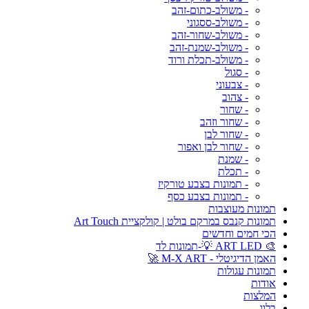
- משולב-כתום-זהב
- משולב-ססגוני
- משולב-שחור-זהב
- משולב-שמנת-זהב
- משולב-תכלת ורוד
- סגול
- צבעוני
- צהוב
- שחור
- שחור וזהב
- שחור לבן
- שחור לבן ואפור
- שמנת
- תכלת
- תמונות בצבע טורקיז
- תמונות בצבע כסף
תמונות מעוצבות
תמונות קנבס במרקם בולט | קולקציית Art Touch
הכי חמים וחדשים
🎨 ART LED 💡-תמונות לד
האמן הדיגיטלי - M-X ART 🚀
תמונות עגולות
אודות
המלצות
בלוג