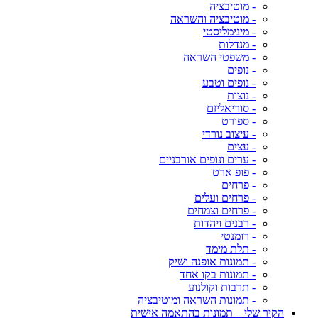
- מוטיבציה
- מוטיבציה והשראה
- מינימליסטי
- מנדלות
- משפטי השראה
- נופים
- נופים וטבע
- נוצות
- סוריאליזם
- ספורט
- עיצוב נורדי
- עצים
- ערים ונופים אורבניים
- פופ ארט
- פרחים
- פרחים ועלים
- פרחים וצמחים
- רבנים ויהדות
- רומנטי
- תלת מימד
- תמונות אופנה ושיק
- תמונות בקו אחד
- תרבות וקולנוע
- תמונות השראה ומוטיבציה
הקיר שלי – תמונות בהתאמה אישית