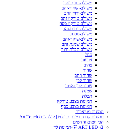
משולב- חום וזהב
משולב- שחור-זהב
משולב-ורוד וזהב
משולב-טורקיז-זהב
משולב-טורקיז-כסף
משולב-כתום-זהב
משולב-ססגוני
משולב-שחור-זהב
משולב-שמנת-זהב
משולב-תכלת ורוד
סגול
צבעוני
צהוב
שחור
שחור וזהב
שחור לבן
שחור לבן ואפור
שמנת
תכלת
תמונות בצבע טורקיז
תמונות בצבע כסף
תמונות מעוצבות
תמונות קנבס במרקם בולט | קולקציית Art Touch
הכי חמים וחדשים
🎨 ART LED 💡-תמונות לד