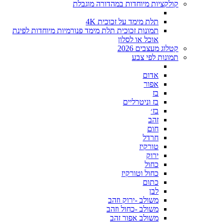
קולקציות מיוחדות במהדורה מוגבלת
תלת מימד על זכוכית 4K
תמונות זכוכית תלת מימד פנורמיות מיוחדות לפינת
אוכל או לסלון
קטלוג מעצבים 2026
תמונות לפי צבע
אדום
אפור
בז
בז וניטרליים
בז׳
זהב
חום
חרדל
טורקיז
ירוק
כחול
כחול וטורקיז
כתום
לבן
משולב -ירוק וזהב
משולב -כחול וזהב
משולב אפור זהב