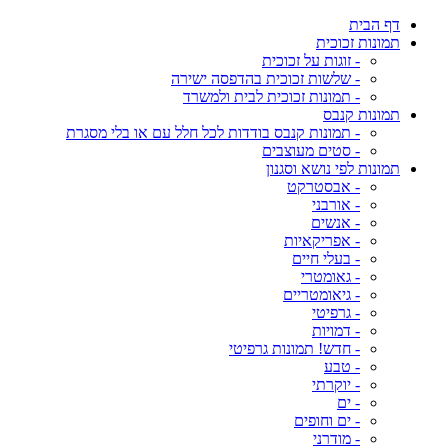
דף הבית
תמונות זכוכית
- זוגות על זכוכית
- שלשות זכוכית בהדפסה ישירה
- תמונות זכוכית לבית ולמשרד
תמונות קנבס
- תמונות קנבס בודדות לכל חלל עם או בלי מסגרת
- סטים מעוצבים
תמונות לפי נושא וסגנון
- אבסטרקט
- אורבני
- אנשים
- אפריקאיות
- בעלי חיים
- גאומטרי
- גיאומטריים
- גרפיטי
- דמויות
- חדש! תמונות גרפיטי
- טבע
- יוקרתי
- ים
- ים וחופים
- מודרני