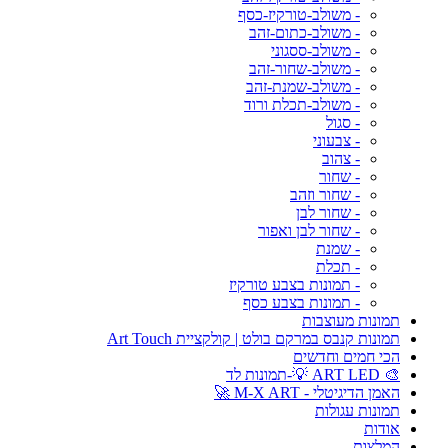
- משולב-טורקיז-כסף
- משולב-כתום-זהב
- משולב-ססגוני
- משולב-שחור-זהב
- משולב-שמנת-זהב
- משולב-תכלת ורוד
- סגול
- צבעוני
- צהוב
- שחור
- שחור וזהב
- שחור לבן
- שחור לבן ואפור
- שמנת
- תכלת
- תמונות בצבע טורקיז
- תמונות בצבע כסף
תמונות מעוצבות
תמונות קנבס במרקם בולט | קולקציית Art Touch
הכי חמים וחדשים
🎨 ART LED 💡-תמונות לד
האמן הדיגיטלי - M-X ART 🚀
תמונות עגולות
אודות
המלצות