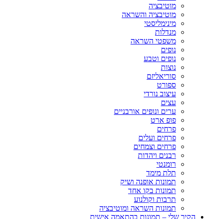
מוטיבציה
מוטיבציה והשראה
מינימליסטי
מנדלות
משפטי השראה
נופים
נופים וטבע
נוצות
סוריאליזם
ספורט
עיצוב נורדי
עצים
ערים ונופים אורבניים
פופ ארט
פרחים
פרחים ועלים
פרחים וצמחים
רבנים ויהדות
רומנטי
תלת מימד
תמונות אופנה ושיק
תמונות בקו אחד
תרבות וקולנוע
תמונות השראה ומוטיבציה
הקיר שלי – תמונות בהתאמה אישית