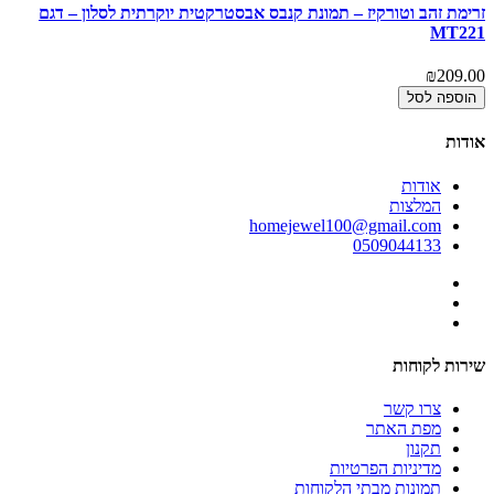
זרימת זהב וטורקיז – תמונת קנבס אבסטרקטית יוקרתית לסלון – דגם
גש
2
MT221
00
₪209.00
הוספה לסל
אודות
אודות
המלצות
homejewel100@gmail.com
0509044133
שירות לקוחות
צרו קשר
מפת האתר
תקנון
מדיניות הפרטיות
תמונות מבתי הלקוחות