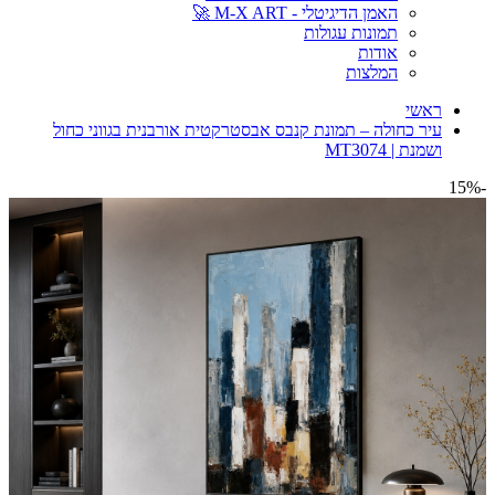
האמן הדיגיטלי - M-X ART 🚀
תמונות עגולות
אודות
המלצות
ראשי
עיר כחולה – תמונת קנבס אבסטרקטית אורבנית בגווני כחול
ושמנת | MT3074
-15%