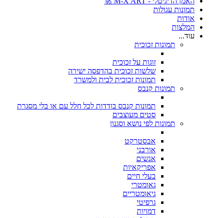
האמן הדיגיטלי - M-X ART 🚀
תמונות עגולות
אודות
המלצות
עוד...
תמונות זכוכית
זוגות על זכוכית
שלשות זכוכית בהדפסה ישירה
תמונות זכוכית לבית ולמשרד
תמונות קנבס
תמונות קנבס בודדות לכל חלל עם או בלי מסגרת
סטים מעוצבים
תמונות לפי נושא וסגנון
אבסטרקט
אורבני
אנשים
אפריקאיות
בעלי חיים
גאומטרי
גיאומטריים
גרפיטי
דמויות