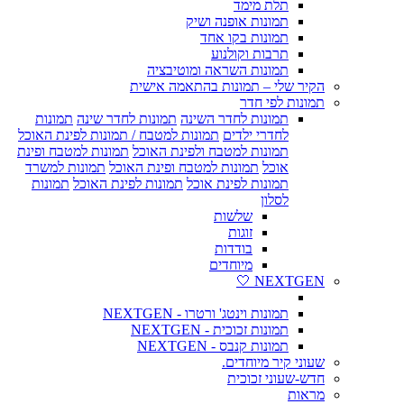
תלת מימד
תמונות אופנה ושיק
תמונות בקו אחד
תרבות וקולנוע
תמונות השראה ומוטיבציה
הקיר שלי – תמונות בהתאמה אישית
תמונות לפי חדר
תמונות לחדר השינה
תמונות לחדר שינה
תמונות
לחדרי ילדים
תמונות למטבח / תמונות לפינת האוכל
תמונות למטבח ולפינת האוכל
תמונות למטבח ופינת
אוכל
תמונות למטבח ופינת האוכל
תמונות למשרד
תמונות לפינת אוכל
תמונות לפינת האוכל
תמונות
לסלון
שלשות
זוגות
בודדות
מיוחדים
NEXTGEN 🤍
תמונות וינטג' ורטרו - NEXTGEN
תמונות זכוכית - NEXTGEN
תמונות קנבס - NEXTGEN
שעוני קיר מיוחדים.
חדש-שעוני זכוכית
מראות