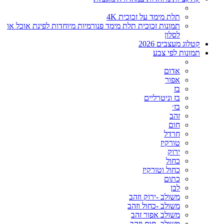
תלת מימד על זכוכית 4K
תמונות זכוכית תלת מימד פנורמיות מיוחדות לפינת אוכל או
לסלון
קטלוג מעצבים 2026
תמונות לפי צבע
אדום
אפור
בז
בז וניטרליים
בז׳
זהב
חום
חרדל
טורקיז
ירוק
כחול
כחול וטורקיז
כתום
לבן
משולב -ירוק וזהב
משולב -כחול וזהב
משולב אפור זהב
משולב- חום וזהב