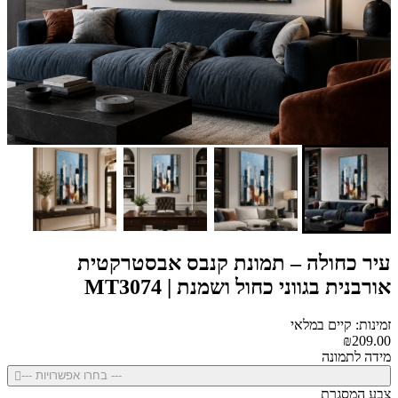
עיר כחולה – תמונת קנבס אבסטרקטית
אורבנית בגווני כחול ושמנת | MT3074
זמינות: קיים במלאי
₪209.00
מידה לתמונה
--- בחרו אפשרויות ---
צבע המסגרת