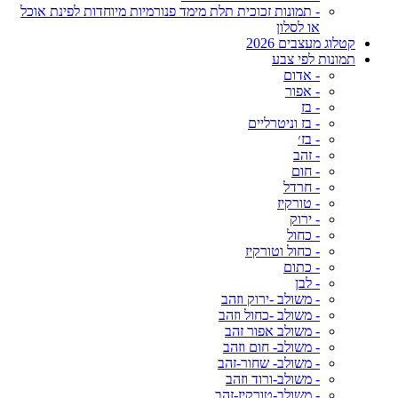
- תמונות זכוכית תלת מימד פנורמיות מיוחדות לפינת אוכל
או לסלון
קטלוג מעצבים 2026
תמונות לפי צבע
- אדום
- אפור
- בז
- בז וניטרליים
- בז׳
- זהב
- חום
- חרדל
- טורקיז
- ירוק
- כחול
- כחול וטורקיז
- כתום
- לבן
- משולב -ירוק וזהב
- משולב -כחול וזהב
- משולב אפור זהב
- משולב- חום וזהב
- משולב- שחור-זהב
- משולב-ורוד וזהב
- משולב-טורקיז-זהב