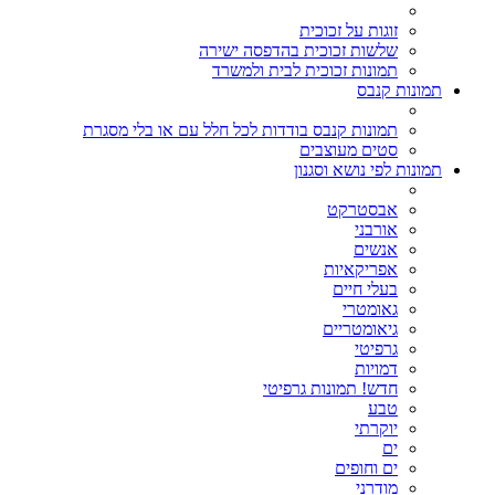
זוגות על זכוכית
שלשות זכוכית בהדפסה ישירה
תמונות זכוכית לבית ולמשרד
תמונות קנבס
תמונות קנבס בודדות לכל חלל עם או בלי מסגרת
סטים מעוצבים
תמונות לפי נושא וסגנון
אבסטרקט
אורבני
אנשים
אפריקאיות
בעלי חיים
גאומטרי
גיאומטריים
גרפיטי
דמויות
חדש! תמונות גרפיטי
טבע
יוקרתי
ים
ים וחופים
מודרני