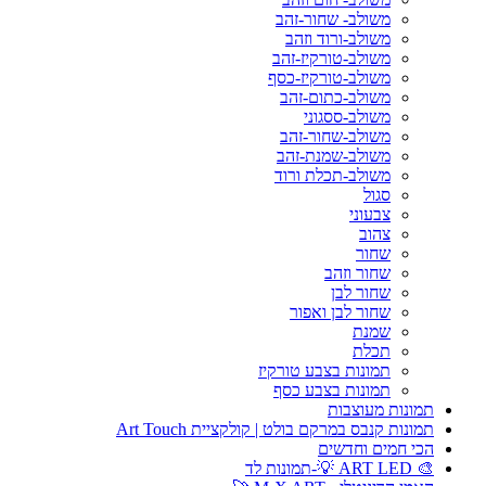
משולב- שחור-זהב
משולב-ורוד וזהב
משולב-טורקיז-זהב
משולב-טורקיז-כסף
משולב-כתום-זהב
משולב-ססגוני
משולב-שחור-זהב
משולב-שמנת-זהב
משולב-תכלת ורוד
סגול
צבעוני
צהוב
שחור
שחור וזהב
שחור לבן
שחור לבן ואפור
שמנת
תכלת
תמונות בצבע טורקיז
תמונות בצבע כסף
תמונות מעוצבות
תמונות קנבס במרקם בולט | קולקציית Art Touch
הכי חמים וחדשים
🎨 ART LED 💡-תמונות לד