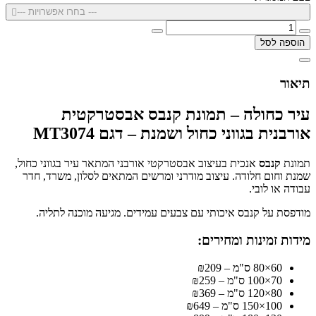
--- בחרו אפשרויות ---
הוספה לסל
תיאור
עיר כחולה – תמונת קנבס אבסטרקטית
אורבנית בגווני כחול ושמנת – דגם MT3074
תמונת
קנבס
אנכית בעיצוב אבסטרקטי אורבני המתאר עיר בגווני כחול,
שמנת וחום חלודה. עיצוב מודרני ומרשים המתאים לסלון, משרד, חדר
עבודה או לובי.
מודפסת על קנבס איכותי עם צבעים עמידים. מגיעה מוכנה לתליה.
מידות זמינות ומחירים:
60×80 ס"מ – ₪209
70×100 ס"מ – ₪259
80×120 ס"מ – ₪369
100×150 ס"מ – ₪649