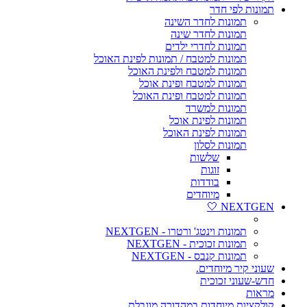
תמונות לפי חדר
תמונות לחדר השינה
תמונות לחדר שינה
תמונות לחדרי ילדים
תמונות למטבח / תמונות לפינת האוכל
תמונות למטבח ולפינת האוכל
תמונות למטבח ופינת אוכל
תמונות למטבח ופינת האוכל
תמונות למשרד
תמונות לפינת אוכל
תמונות לפינת האוכל
תמונות לסלון
שלשות
זוגות
בודדות
מיוחדים
NEXTGEN 🤍
תמונות וינטג' ורטרו - NEXTGEN
תמונות זכוכית - NEXTGEN
תמונות קנבס - NEXTGEN
שעוני קיר מיוחדים.
חדש-שעוני זכוכית
מראות
קולקציות מיוחדות במהדורה מוגבלת