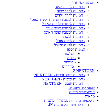
תמונות לפי חדר
- תמונות לחדר השינה
- תמונות לחדר שינה
- תמונות לחדרי ילדים
- תמונות למטבח / תמונות לפינת האוכל
- תמונות למטבח ולפינת האוכל
- תמונות למטבח ופינת אוכל
- תמונות למטבח ופינת האוכל
- תמונות למשרד
- תמונות לפינת אוכל
- תמונות לפינת האוכל
תמונות לסלון
- שלשות
- זוגות
- בודדות
- מיוחדים
NEXTGEN 🤍
- תמונות וינטג' ורטרו - NEXTGEN
- תמונות זכוכית - NEXTGEN
- תמונות קנבס - NEXTGEN
שעוני קיר מיוחדים.
חדש-שעוני זכוכית
מראות
קולקציות מיוחדות במהדורה מוגבלת
- תלת מימד על זכוכית 4K