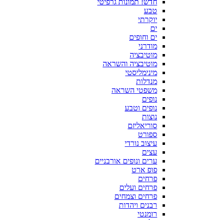
חדש! תמונות גרפיטי
טבע
יוקרתי
ים
ים וחופים
מודרני
מוטיבציה
מוטיבציה והשראה
מינימליסטי
מנדלות
משפטי השראה
נופים
נופים וטבע
נוצות
סוריאליזם
ספורט
עיצוב נורדי
עצים
ערים ונופים אורבניים
פופ ארט
פרחים
פרחים ועלים
פרחים וצמחים
רבנים ויהדות
רומנטי