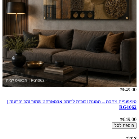
00
₪649.00
סימפוניית מתכת – תמונת זכוכית לרוחב אבסטרקט שחור זהב וברונזה |
לה
RG1062
00
₪649.00
הוספה לסל
אודות