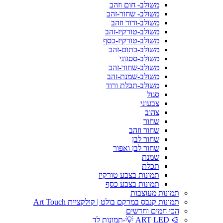
משולב- חום וזהב
משולב- שחור-זהב
משולב-ורוד וזהב
משולב-טורקיז-זהב
משולב-טורקיז-כסף
משולב-כתום-זהב
משולב-ססגוני
משולב-שחור-זהב
משולב-שמנת-זהב
משולב-תכלת ורוד
סגול
צבעוני
צהוב
שחור
שחור וזהב
שחור לבן
שחור לבן ואפור
שמנת
תכלת
תמונות בצבע טורקיז
תמונות בצבע כסף
תמונות מעוצבות
תמונות קנבס במרקם בולט | קולקציית Art Touch
הכי חמים וחדשים
🎨 ART LED 💡-תמונות לד