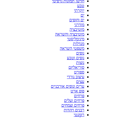
חדש! תמונות גרפיטי
טבע
יוקרתי
ים
ים וחופים
מודרני
מוטיבציה
מוטיבציה והשראה
מינימליסטי
מנדלות
משפטי השראה
נופים
נופים וטבע
נוצות
סוריאליזם
ספורט
עיצוב נורדי
עצים
ערים ונופים אורבניים
פופ ארט
פרחים
פרחים ועלים
פרחים וצמחים
רבנים ויהדות
רומנטי