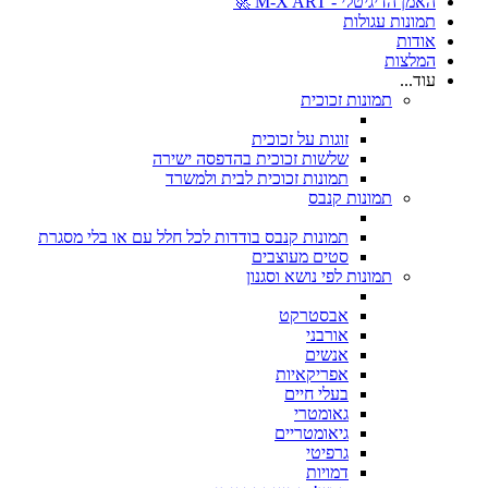
האמן הדיגיטלי - M-X ART 🚀
תמונות עגולות
אודות
המלצות
עוד...
תמונות זכוכית
זוגות על זכוכית
שלשות זכוכית בהדפסה ישירה
תמונות זכוכית לבית ולמשרד
תמונות קנבס
תמונות קנבס בודדות לכל חלל עם או בלי מסגרת
סטים מעוצבים
תמונות לפי נושא וסגנון
אבסטרקט
אורבני
אנשים
אפריקאיות
בעלי חיים
גאומטרי
גיאומטריים
גרפיטי
דמויות