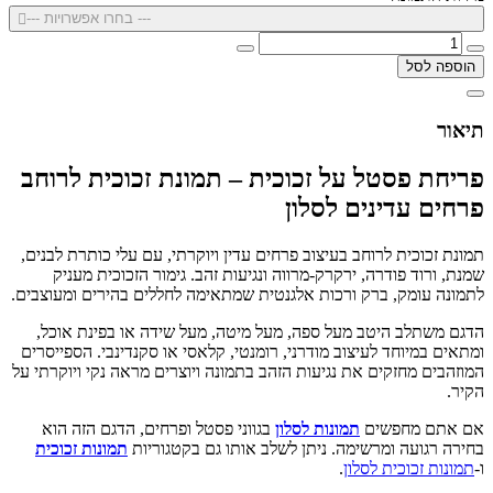
--- בחרו אפשרויות ---
הוספה לסל
תיאור
פריחת פסטל על זכוכית – תמונת זכוכית לרוחב
פרחים עדינים לסלון
תמונת זכוכית לרוחב בעיצוב פרחים עדין ויוקרתי, עם עלי כותרת לבנים,
שמנת, ורוד פודרה, ירקרק-מרווה ונגיעות זהב. גימור הזכוכית מעניק
לתמונה עומק, ברק ורכות אלגנטית שמתאימה לחללים בהירים ומעוצבים.
הדגם משתלב היטב מעל ספה, מעל מיטה, מעל שידה או בפינת אוכל,
ומתאים במיוחד לעיצוב מודרני, רומנטי, קלאסי או סקנדינבי. הספייסרים
המוזהבים מחזקים את נגיעות הזהב בתמונה ויוצרים מראה נקי ויוקרתי על
הקיר.
אם אתם מחפשים
תמונות לסלון
בגווני פסטל ופרחים, הדגם הזה הוא
בחירה רגועה ומרשימה. ניתן לשלב אותו גם בקטגוריות
תמונות זכוכית
ו-
תמונות זכוכית לסלון
.