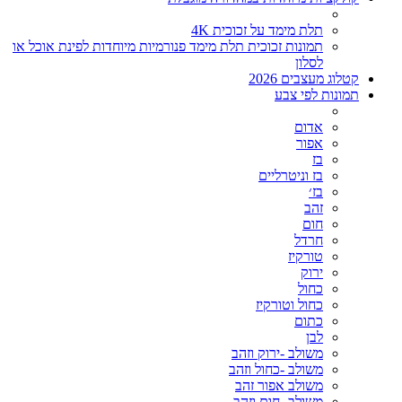
תלת מימד על זכוכית 4K
תמונות זכוכית תלת מימד פנורמיות מיוחדות לפינת אוכל או
לסלון
קטלוג מעצבים 2026
תמונות לפי צבע
אדום
אפור
בז
בז וניטרליים
בז׳
זהב
חום
חרדל
טורקיז
ירוק
כחול
כחול וטורקיז
כתום
לבן
משולב -ירוק וזהב
משולב -כחול וזהב
משולב אפור זהב
משולב- חום וזהב