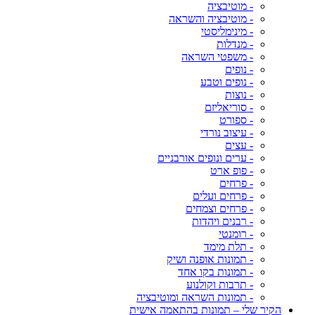
- מוטיבציה
- מוטיבציה והשראה
- מינימליסטי
- מנדלות
- משפטי השראה
- נופים
- נופים וטבע
- נוצות
- סוריאליזם
- ספורט
- עיצוב נורדי
- עצים
- ערים ונופים אורבניים
- פופ ארט
- פרחים
- פרחים ועלים
- פרחים וצמחים
- רבנים ויהדות
- רומנטי
- תלת מימד
- תמונות אופנה ושיק
- תמונות בקו אחד
- תרבות וקולנוע
- תמונות השראה ומוטיבציה
הקיר שלי – תמונות בהתאמה אישית