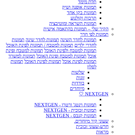
תלת מימד
תמונות אופנה ושיק
תמונות בקו אחד
תרבות וקולנוע
תמונות השראה ומוטיבציה
הקיר שלי – תמונות בהתאמה אישית
תמונות לפי חדר
תמונות לחדר השינה
תמונות לחדר שינה
תמונות
לחדרי ילדים
תמונות למטבח / תמונות לפינת האוכל
תמונות למטבח ולפינת האוכל
תמונות למטבח ופינת
אוכל
תמונות למטבח ופינת האוכל
תמונות למשרד
תמונות לפינת אוכל
תמונות לפינת האוכל
תמונות
לסלון
שלשות
זוגות
בודדות
מיוחדים
NEXTGEN 🤍
תמונות וינטג' ורטרו - NEXTGEN
תמונות זכוכית - NEXTGEN
תמונות קנבס - NEXTGEN
שעוני קיר מיוחדים.
חדש-שעוני זכוכית
מראות