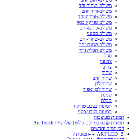
משולב- שחור-זהב
משולב-ורוד וזהב
משולב-טורקיז-זהב
משולב-טורקיז-כסף
משולב-כתום-זהב
משולב-ססגוני
משולב-שחור-זהב
משולב-שמנת-זהב
משולב-תכלת ורוד
סגול
צבעוני
צהוב
שחור
שחור וזהב
שחור לבן
שחור לבן ואפור
שמנת
תכלת
תמונות בצבע טורקיז
תמונות בצבע כסף
תמונות מעוצבות
תמונות קנבס במרקם בולט | קולקציית Art Touch
הכי חמים וחדשים
🎨 ART LED 💡-תמונות לד