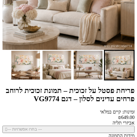
פריחת פסטל על זכוכית – תמונת זכוכית לרוחב
פרחים עדינים לסלון – דגם VG9774
זמינות: קיים במלאי
₪649.00
אביזרי תליה
--- בחרו אפשרויות ---
מידות התמונה