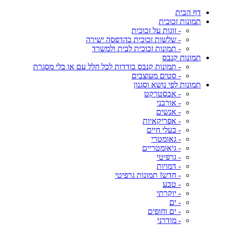
דף הבית
תמונות זכוכית
- זוגות על זכוכית
- שלשות זכוכית בהדפסה ישירה
- תמונות זכוכית לבית ולמשרד
תמונות קנבס
- תמונות קנבס בודדות לכל חלל עם או בלי מסגרת
- סטים מעוצבים
תמונות לפי נושא וסגנון
- אבסטרקט
- אורבני
- אנשים
- אפריקאיות
- בעלי חיים
- גאומטרי
- גיאומטריים
- גרפיטי
- דמויות
- חדש! תמונות גרפיטי
- טבע
- יוקרתי
- ים
- ים וחופים
- מודרני