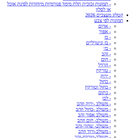
- תמונות זכוכית תלת מימד פנורמיות מיוחדות לפינת אוכל
או לסלון
קטלוג מעצבים 2026
תמונות לפי צבע
- אדום
- אפור
- בז
- בז וניטרליים
- בז׳
- זהב
- חום
- חרדל
- טורקיז
- ירוק
- כחול
- כחול וטורקיז
- כתום
- לבן
- משולב -ירוק וזהב
- משולב -כחול וזהב
- משולב אפור זהב
- משולב- חום וזהב
- משולב- שחור-זהב
- משולב-ורוד וזהב
- משולב-טורקיז-זהב