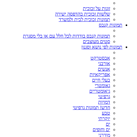
זוגות על זכוכית
שלשות זכוכית בהדפסה ישירה
תמונות זכוכית לבית ולמשרד
תמונות קנבס
תמונות קנבס בודדות לכל חלל עם או בלי מסגרת
סטים מעוצבים
תמונות לפי נושא וסגנון
אבסטרקט
אורבני
אנשים
אפריקאיות
בעלי חיים
גאומטרי
גיאומטריים
גרפיטי
דמויות
חדש! תמונות גרפיטי
טבע
יוקרתי
ים
ים וחופים
מודרני