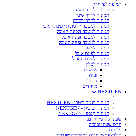
תמונות לפי חדר
תמונות לחדר השינה
תמונות לחדר שינה
תמונות לחדרי ילדים
תמונות למטבח / תמונות לפינת האוכל
תמונות למטבח ולפינת האוכל
תמונות למטבח ופינת אוכל
תמונות למטבח ופינת האוכל
תמונות למשרד
תמונות לפינת אוכל
תמונות לפינת האוכל
תמונות לסלון
שלשות
זוגות
בודדות
מיוחדים
NEXTGEN 🤍
תמונות וינטג' ורטרו - NEXTGEN
תמונות זכוכית - NEXTGEN
תמונות קנבס - NEXTGEN
שעוני קיר מיוחדים.
חדש-שעוני זכוכית
מראות
קולקציות מיוחדות במהדורה מוגבלת