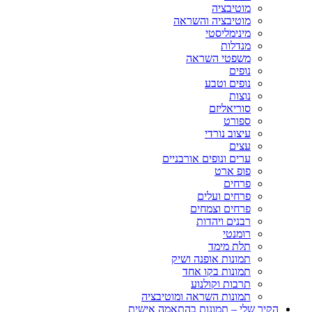
מוטיבציה
מוטיבציה והשראה
מינימליסטי
מנדלות
משפטי השראה
נופים
נופים וטבע
נוצות
סוריאליזם
ספורט
עיצוב נורדי
עצים
ערים ונופים אורבניים
פופ ארט
פרחים
פרחים ועלים
פרחים וצמחים
רבנים ויהדות
רומנטי
תלת מימד
תמונות אופנה ושיק
תמונות בקו אחד
תרבות וקולנוע
תמונות השראה ומוטיבציה
הקיר שלי – תמונות בהתאמה אישית