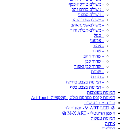
- משולב-טורקיז-כסף
- משולב-כתום-זהב
- משולב-ססגוני
- משולב-שחור-זהב
- משולב-שמנת-זהב
- משולב-תכלת ורוד
- סגול
- צבעוני
- צהוב
- שחור
- שחור וזהב
- שחור לבן
- שחור לבן ואפור
- שמנת
- תכלת
- תמונות בצבע טורקיז
- תמונות בצבע כסף
תמונות מעוצבות
תמונות קנבס במרקם בולט | קולקציית Art Touch
הכי חמים וחדשים
🎨 ART LED 💡-תמונות לד
האמן הדיגיטלי - M-X ART 🚀
תמונות עגולות
אודות
המלצות