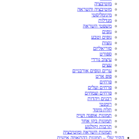
מוטיבציה
מוטיבציה והשראה
מינימליסטי
מנדלות
משפטי השראה
נופים
נופים וטבע
נוצות
סוריאליזם
ספורט
עיצוב נורדי
עצים
ערים ונופים אורבניים
פופ ארט
פרחים
פרחים ועלים
פרחים וצמחים
רבנים ויהדות
רומנטי
תלת מימד
תמונות אופנה ושיק
תמונות בקו אחד
תרבות וקולנוע
תמונות השראה ומוטיבציה
הקיר שלי – תמונות בהתאמה אישית