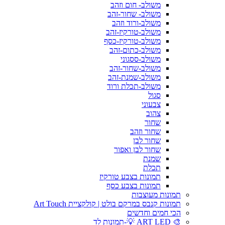
משולב- חום וזהב
משולב- שחור-זהב
משולב-ורוד וזהב
משולב-טורקיז-זהב
משולב-טורקיז-כסף
משולב-כתום-זהב
משולב-ססגוני
משולב-שחור-זהב
משולב-שמנת-זהב
משולב-תכלת ורוד
סגול
צבעוני
צהוב
שחור
שחור וזהב
שחור לבן
שחור לבן ואפור
שמנת
תכלת
תמונות בצבע טורקיז
תמונות בצבע כסף
תמונות מעוצבות
תמונות קנבס במרקם בולט | קולקציית Art Touch
הכי חמים וחדשים
🎨 ART LED 💡-תמונות לד