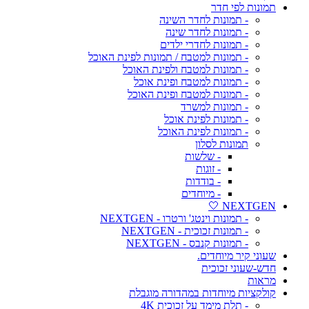
תמונות לפי חדר
- תמונות לחדר השינה
- תמונות לחדר שינה
- תמונות לחדרי ילדים
- תמונות למטבח / תמונות לפינת האוכל
- תמונות למטבח ולפינת האוכל
- תמונות למטבח ופינת אוכל
- תמונות למטבח ופינת האוכל
- תמונות למשרד
- תמונות לפינת אוכל
- תמונות לפינת האוכל
תמונות לסלון
- שלשות
- זוגות
- בודדות
- מיוחדים
NEXTGEN 🤍
- תמונות וינטג' ורטרו - NEXTGEN
- תמונות זכוכית - NEXTGEN
- תמונות קנבס - NEXTGEN
שעוני קיר מיוחדים.
חדש-שעוני זכוכית
מראות
קולקציות מיוחדות במהדורה מוגבלת
- תלת מימד על זכוכית 4K