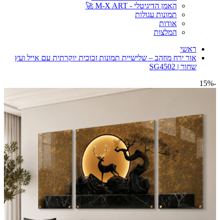
האמן הדיגיטלי - M-X ART 🚀
תמונות עגולות
אודות
המלצות
ראשי
אור ירח מוזהב – שלישיית תמונות זכוכית יוקרתית עם אייל ועץ
שחור | SG4502
-15%