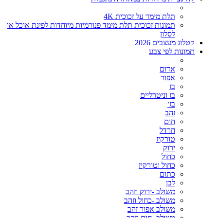
תלת מימד על זכוכית 4K
תמונות זכוכית תלת מימד פנורמיות מיוחדות לפינת אוכל או
לסלון
קטלוג מעצבים 2026
תמונות לפי צבע
אדום
אפור
בז
בז וניטרליים
בז׳
זהב
חום
חרדל
טורקיז
ירוק
כחול
כחול וטורקיז
כתום
לבן
משולב -ירוק וזהב
משולב -כחול וזהב
משולב אפור זהב
משולב- חום וזהב