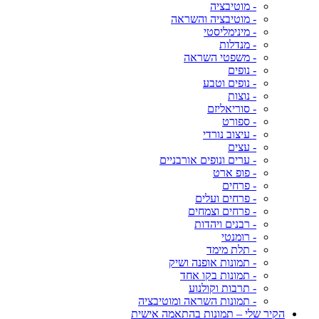
- מוטיבציה
- מוטיבציה והשראה
- מינימליסטי
- מנדלות
- משפטי השראה
- נופים
- נופים וטבע
- נוצות
- סוריאליזם
- ספורט
- עיצוב נורדי
- עצים
- ערים ונופים אורבניים
- פופ ארט
- פרחים
- פרחים ועלים
- פרחים וצמחים
- רבנים ויהדות
- רומנטי
- תלת מימד
- תמונות אופנה ושיק
- תמונות בקו אחד
- תרבות וקולנוע
- תמונות השראה ומוטיבציה
הקיר שלי – תמונות בהתאמה אישית