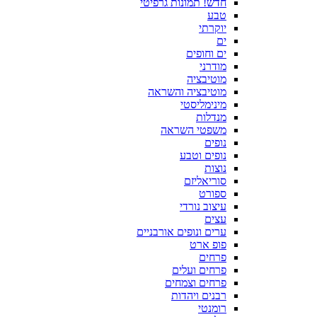
חדש! תמונות גרפיטי
טבע
יוקרתי
ים
ים וחופים
מודרני
מוטיבציה
מוטיבציה והשראה
מינימליסטי
מנדלות
משפטי השראה
נופים
נופים וטבע
נוצות
סוריאליזם
ספורט
עיצוב נורדי
עצים
ערים ונופים אורבניים
פופ ארט
פרחים
פרחים ועלים
פרחים וצמחים
רבנים ויהדות
רומנטי