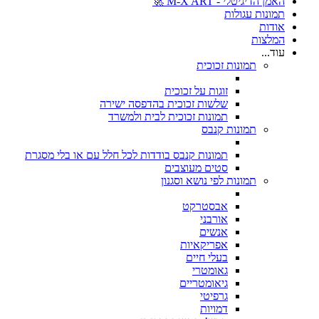
האמן הדיגיטלי - M-X ART 🚀
תמונות עגולות
אודות
המלצות
עוד...
תמונות זכוכית
זוגות על זכוכית
שלשות זכוכית בהדפסה ישירה
תמונות זכוכית לבית ולמשרד
תמונות קנבס
תמונות קנבס בודדות לכל חלל עם או בלי מסגרת
סטים מעוצבים
תמונות לפי נושא וסגנון
אבסטרקט
אורבני
אנשים
אפריקאיות
בעלי חיים
גאומטרי
גיאומטריים
גרפיטי
דמויות