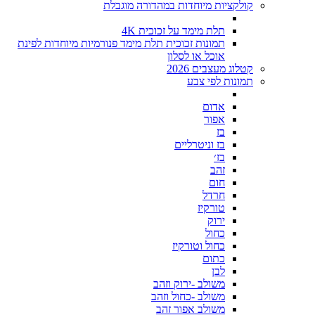
קולקציות מיוחדות במהדורה מוגבלת
תלת מימד על זכוכית 4K
תמונות זכוכית תלת מימד פנורמיות מיוחדות לפינת
אוכל או לסלון
קטלוג מעצבים 2026
תמונות לפי צבע
אדום
אפור
בז
בז וניטרליים
בז׳
זהב
חום
חרדל
טורקיז
ירוק
כחול
כחול וטורקיז
כתום
לבן
משולב -ירוק וזהב
משולב -כחול וזהב
משולב אפור זהב