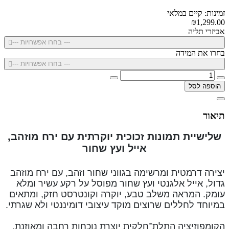
זמינות: קיים במלאי
₪1,299.00
אביזרי תליה
--- בחרו אפשרויות ---
בחרו את המידה
--- בחרו אפשרויות ---
הוספה לסל
תיאור
שלישיית תמונות זכוכית יוקרתית עם ירח מוזהב,
אייל ועץ שחור
יצירה דרמטית ומרשימה בגווני שחור וזהב, עם ירח מוזהב
גדול, אייל אלגנטי ועץ שחור מפוסל על רקע עשיר ומלא
עומק. המראה משלב טבע, יוקרה וקונטרסט חזק, ומתאים
במיוחד לחללים שרוצים מוקד עיצובי דומיננטי ולא שגרתי.
הקומפוזיציה התלת־חלקית יוצרת נוכחות רחבה ומאוזנת,