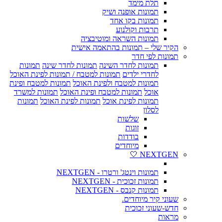
תלת מימד
תמונות אופנה ושיק
תמונות בקו אחד
תרבות וקולנוע
תמונות השראה ומוטיבציה
הקיר שלי – תמונות בהתאמה אישית
תמונות לפי חדר
תמונות לחדר השינה
תמונות לחדר שינה
תמונות
לחדרי ילדים
תמונות למטבח / תמונות לפינת האוכל
תמונות למטבח ולפינת האוכל
תמונות למטבח ופינת
אוכל
תמונות למטבח ופינת האוכל
תמונות למשרד
תמונות לפינת אוכל
תמונות לפינת האוכל
תמונות
לסלון
שלשות
זוגות
בודדות
מיוחדים
NEXTGEN 🤍
תמונות וינטג' ורטרו - NEXTGEN
תמונות זכוכית - NEXTGEN
תמונות קנבס - NEXTGEN
שעוני קיר מיוחדים.
חדש-שעוני זכוכית
מראות