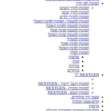
תמונות לפי חדר
תמונות לחדר השינה
תמונות לחדר שינה
תמונות לחדרי ילדים
תמונות למטבח / תמונות לפינת האוכל
תמונות למטבח ולפינת האוכל
תמונות למטבח ופינת אוכל
תמונות למטבח ופינת האוכל
תמונות למשרד
תמונות לפינת אוכל
תמונות לפינת האוכל
תמונות לסלון
שלשות
זוגות
בודדות
מיוחדים
NEXTGEN 🤍
תמונות וינטג' ורטרו - NEXTGEN
תמונות זכוכית - NEXTGEN
תמונות קנבס - NEXTGEN
שעוני קיר מיוחדים.
חדש-שעוני זכוכית
מראות
קולקציות מיוחדות במהדורה מוגבלת