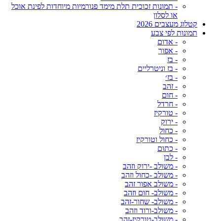
- תמונות זכוכית תלת מימד פנורמיות מיוחדות לפינת אוכל
או לסלון
קטלוג מעצבים 2026
תמונות לפי צבע
- אדום
- אפור
- בז
- בז וניטרליים
- בז׳
- זהב
- חום
- חרדל
- טורקיז
- ירוק
- כחול
- כחול וטורקיז
- כתום
- לבן
- משולב -ירוק וזהב
- משולב -כחול וזהב
- משולב אפור זהב
- משולב- חום וזהב
- משולב- שחור-זהב
- משולב-ורוד וזהב
- משולב-טורקיז-זהב