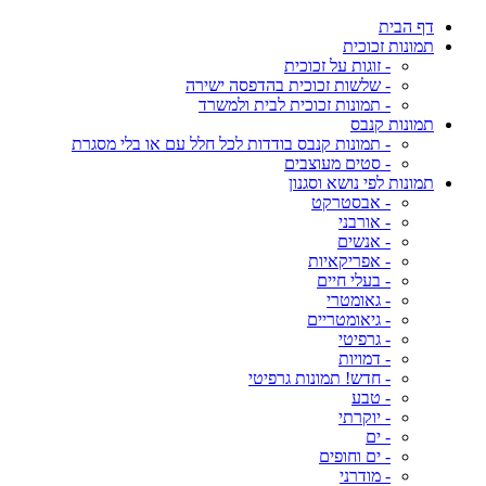
דף הבית
תמונות זכוכית
- זוגות על זכוכית
- שלשות זכוכית בהדפסה ישירה
- תמונות זכוכית לבית ולמשרד
תמונות קנבס
- תמונות קנבס בודדות לכל חלל עם או בלי מסגרת
- סטים מעוצבים
תמונות לפי נושא וסגנון
- אבסטרקט
- אורבני
- אנשים
- אפריקאיות
- בעלי חיים
- גאומטרי
- גיאומטריים
- גרפיטי
- דמויות
- חדש! תמונות גרפיטי
- טבע
- יוקרתי
- ים
- ים וחופים
- מודרני