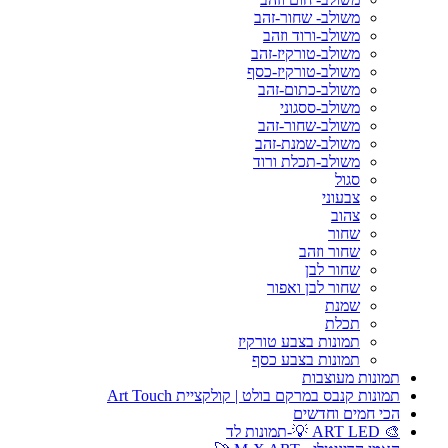
משולב- שחור-זהב
משולב-ורוד וזהב
משולב-טורקיז-זהב
משולב-טורקיז-כסף
משולב-כתום-זהב
משולב-ססגוני
משולב-שחור-זהב
משולב-שמנת-זהב
משולב-תכלת ורוד
סגול
צבעוני
צהוב
שחור
שחור וזהב
שחור לבן
שחור לבן ואפור
שמנת
תכלת
תמונות בצבע טורקיז
תמונות בצבע כסף
תמונות מעוצבות
תמונות קנבס במרקם בולט | קולקציית Art Touch
הכי חמים וחדשים
🎨 ART LED 💡-תמונות לד