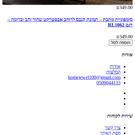
00
₪349.00
סימפוניית מתכת – תמונת קנבס לרוחב אבסטרקט שחור זהב וברונזה –
על
דגם RL1062
00
₪349.00
הוספה לסל
אודות
אודות
המלצות
homejewel100@gmail.com
0509044133
שירות לקוחות
צרו קשר
מפת האתר