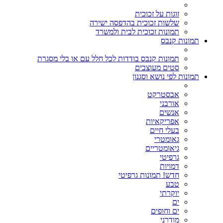
זוגות על זכוכית
שלשות זכוכית בהדפסה ישירה
תמונות זכוכית לבית ולמשרד
תמונות קנבס
תמונות קנבס בודדות לכל חלל עם או בלי מסגרת
סטים מעוצבים
תמונות לפי נושא וסגנון
אבסטרקט
אורבני
אנשים
אפריקאיות
בעלי חיים
גאומטרי
גיאומטריים
גרפיטי
דמויות
חדש! תמונות גרפיטי
טבע
יוקרתי
ים
ים וחופים
מודרני