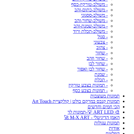
- משולב-טורקיז-כסף
- משולב-כתום-זהב
- משולב-ססגוני
- משולב-שחור-זהב
- משולב-שמנת-זהב
- משולב-תכלת ורוד
- סגול
- צבעוני
- צהוב
- שחור
- שחור וזהב
- שחור לבן
- שחור לבן ואפור
- שמנת
- תכלת
- תמונות בצבע טורקיז
- תמונות בצבע כסף
תמונות מעוצבות
תמונות קנבס במרקם בולט | קולקציית Art Touch
הכי חמים וחדשים
🎨 ART LED 💡-תמונות לד
האמן הדיגיטלי - M-X ART 🚀
תמונות עגולות
אודות
המלצות