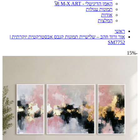
האמן הדיגיטלי - M-X ART 🚀
תמונות עגולות
אודות
המלצות
ראשי
אור ורוד וזהב – שלישיית תמונות קנבס אבסטרקטית יוקרתית |
SM7752
-15%