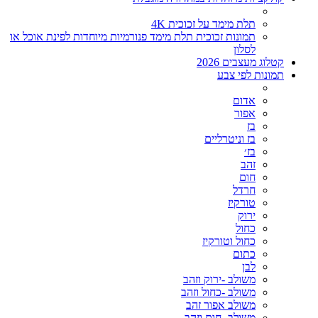
תלת מימד על זכוכית 4K
תמונות זכוכית תלת מימד פנורמיות מיוחדות לפינת אוכל או
לסלון
קטלוג מעצבים 2026
תמונות לפי צבע
אדום
אפור
בז
בז וניטרליים
בז׳
זהב
חום
חרדל
טורקיז
ירוק
כחול
כחול וטורקיז
כתום
לבן
משולב -ירוק וזהב
משולב -כחול וזהב
משולב אפור זהב
משולב- חום וזהב