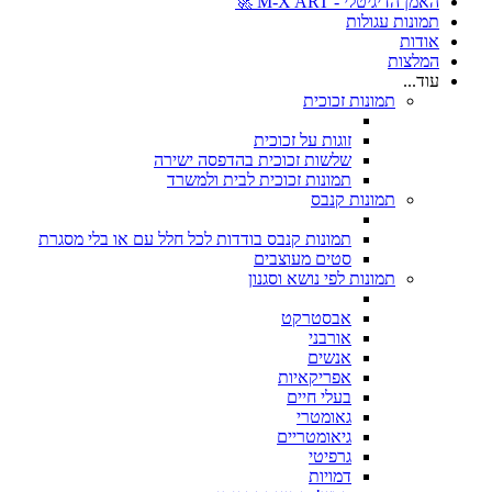
האמן הדיגיטלי - M-X ART 🚀
תמונות עגולות
אודות
המלצות
עוד...
תמונות זכוכית
זוגות על זכוכית
שלשות זכוכית בהדפסה ישירה
תמונות זכוכית לבית ולמשרד
תמונות קנבס
תמונות קנבס בודדות לכל חלל עם או בלי מסגרת
סטים מעוצבים
תמונות לפי נושא וסגנון
אבסטרקט
אורבני
אנשים
אפריקאיות
בעלי חיים
גאומטרי
גיאומטריים
גרפיטי
דמויות