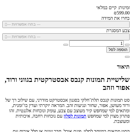
זמינות: קיים במלאי
₪599.00
בחרו את המידה
--- בחרו אפשרויות ---
צבע המסגרת
--- בחרו אפשרויות ---
הוספה לסל
תיאור
שלישיית תמונות קנבס אבסטרקטית בגווני ורוד,
אפור וזהב
סט תמונות קנבס תלת־חלקי בסגנון אבסטרקט מודרני, עם שילוב רך של
ורוד מעושן, אפור, שחור ונגיעות זהב. המראה יוקרתי ועדין בו־זמנית,
ומתאים למי שמחפש קיר מעוצב עם צבע, עומק ונוכחות אלגנטית. זהו
פתרון מצוין למי שמחפש
תמונות לסלון
עם נוכחות רחבה, איכותית
ומעוצבת.
הסט מתאים במיוחד לסלון, פינת אוכל, חדר שינה או חלל אירוח עם