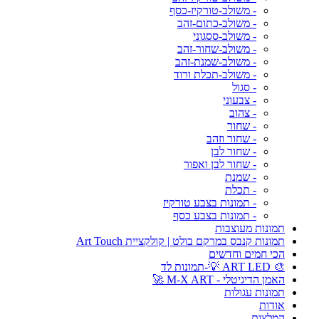
- משולב-טורקיז-כסף
- משולב-כתום-זהב
- משולב-ססגוני
- משולב-שחור-זהב
- משולב-שמנת-זהב
- משולב-תכלת ורוד
- סגול
- צבעוני
- צהוב
- שחור
- שחור וזהב
- שחור לבן
- שחור לבן ואפור
- שמנת
- תכלת
- תמונות בצבע טורקיז
- תמונות בצבע כסף
תמונות מעוצבות
תמונות קנבס במרקם בולט | קולקציית Art Touch
הכי חמים וחדשים
🎨 ART LED 💡-תמונות לד
האמן הדיגיטלי - M-X ART 🚀
תמונות עגולות
אודות
המלצות