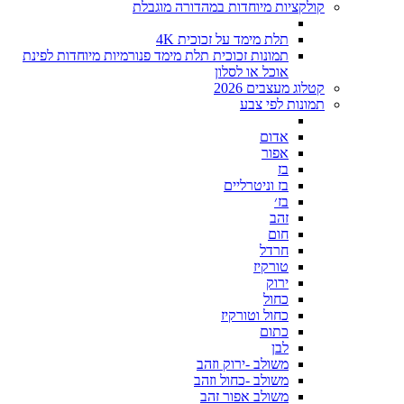
קולקציות מיוחדות במהדורה מוגבלת
תלת מימד על זכוכית 4K
תמונות זכוכית תלת מימד פנורמיות מיוחדות לפינת
אוכל או לסלון
קטלוג מעצבים 2026
תמונות לפי צבע
אדום
אפור
בז
בז וניטרליים
בז׳
זהב
חום
חרדל
טורקיז
ירוק
כחול
כחול וטורקיז
כתום
לבן
משולב -ירוק וזהב
משולב -כחול וזהב
משולב אפור זהב