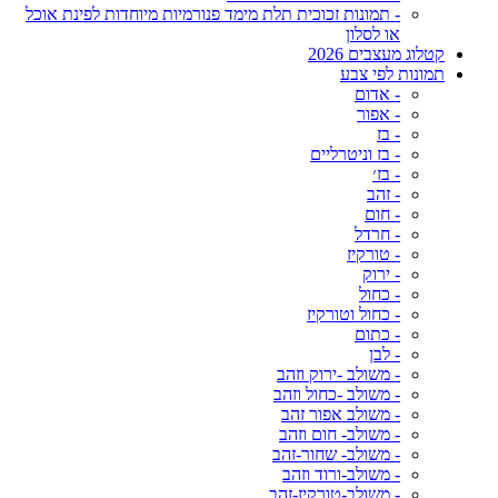
- תמונות זכוכית תלת מימד פנורמיות מיוחדות לפינת אוכל
או לסלון
קטלוג מעצבים 2026
תמונות לפי צבע
- אדום
- אפור
- בז
- בז וניטרליים
- בז׳
- זהב
- חום
- חרדל
- טורקיז
- ירוק
- כחול
- כחול וטורקיז
- כתום
- לבן
- משולב -ירוק וזהב
- משולב -כחול וזהב
- משולב אפור זהב
- משולב- חום וזהב
- משולב- שחור-זהב
- משולב-ורוד וזהב
- משולב-טורקיז-זהב