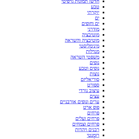
חדש! תמונות גרפיטי
טבע
יוקרתי
ים
ים וחופים
מודרני
מוטיבציה
מוטיבציה והשראה
מינימליסטי
מנדלות
משפטי השראה
נופים
נופים וטבע
נוצות
סוריאליזם
ספורט
עיצוב נורדי
עצים
ערים ונופים אורבניים
פופ ארט
פרחים
פרחים ועלים
פרחים וצמחים
רבנים ויהדות
רומנטי