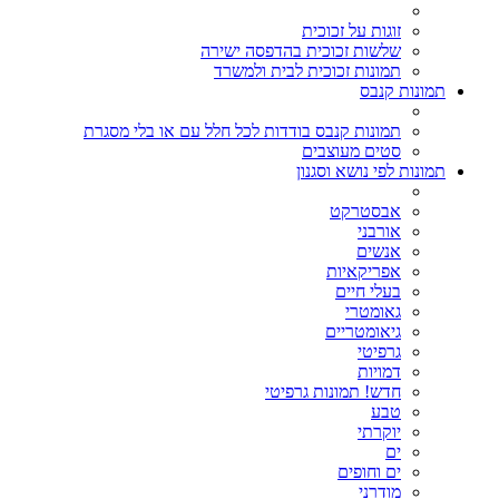
זוגות על זכוכית
שלשות זכוכית בהדפסה ישירה
תמונות זכוכית לבית ולמשרד
תמונות קנבס
תמונות קנבס בודדות לכל חלל עם או בלי מסגרת
סטים מעוצבים
תמונות לפי נושא וסגנון
אבסטרקט
אורבני
אנשים
אפריקאיות
בעלי חיים
גאומטרי
גיאומטריים
גרפיטי
דמויות
חדש! תמונות גרפיטי
טבע
יוקרתי
ים
ים וחופים
מודרני