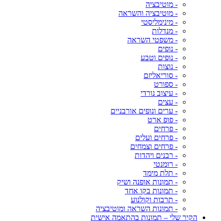
- מוטיבציה
- מוטיבציה והשראה
- מינימליסטי
- מנדלות
- משפטי השראה
- נופים
- נופים וטבע
- נוצות
- סוריאליזם
- ספורט
- עיצוב נורדי
- עצים
- ערים ונופים אורבניים
- פופ ארט
- פרחים
- פרחים ועלים
- פרחים וצמחים
- רבנים ויהדות
- רומנטי
- תלת מימד
- תמונות אופנה ושיק
- תמונות בקו אחד
- תרבות וקולנוע
- תמונות השראה ומוטיבציה
הקיר שלי – תמונות בהתאמה אישית