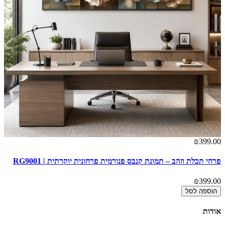
00
₪399.00
פרחי תכלת וזהב – תמונת קנבס פנורמית פרחונית יוקרתית | RG9001
או
00
₪399.00
הוספה לסל
אודות