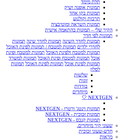
תלת מימד
תמונות אופנה ושיק
תמונות בקו אחד
תרבות וקולנוע
תמונות השראה ומוטיבציה
הקיר שלי – תמונות בהתאמה אישית
תמונות לפי חדר
תמונות לחדר השינה
תמונות לחדר שינה
תמונות
לחדרי ילדים
תמונות למטבח / תמונות לפינת האוכל
תמונות למטבח ולפינת האוכל
תמונות למטבח ופינת
אוכל
תמונות למטבח ופינת האוכל
תמונות למשרד
תמונות לפינת אוכל
תמונות לפינת האוכל
תמונות
לסלון
שלשות
זוגות
בודדות
מיוחדים
NEXTGEN 🤍
תמונות וינטג' ורטרו - NEXTGEN
תמונות זכוכית - NEXTGEN
תמונות קנבס - NEXTGEN
שעוני קיר מיוחדים.
חדש-שעוני זכוכית
מראות