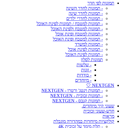
תמונות לפי חדר
- תמונות לחדר השינה
- תמונות לחדר שינה
- תמונות לחדרי ילדים
- תמונות למטבח / תמונות לפינת האוכל
- תמונות למטבח ולפינת האוכל
- תמונות למטבח ופינת אוכל
- תמונות למטבח ופינת האוכל
- תמונות למשרד
- תמונות לפינת אוכל
- תמונות לפינת האוכל
תמונות לסלון
- שלשות
- זוגות
- בודדות
- מיוחדים
NEXTGEN 🤍
- תמונות וינטג' ורטרו - NEXTGEN
- תמונות זכוכית - NEXTGEN
- תמונות קנבס - NEXTGEN
שעוני קיר מיוחדים.
חדש-שעוני זכוכית
מראות
קולקציות מיוחדות במהדורה מוגבלת
- תלת מימד על זכוכית 4K