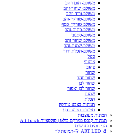
משולב- חום וזהב
משולב- שחור-זהב
משולב-ורוד וזהב
משולב-טורקיז-זהב
משולב-טורקיז-כסף
משולב-כתום-זהב
משולב-ססגוני
משולב-שחור-זהב
משולב-שמנת-זהב
משולב-תכלת ורוד
סגול
צבעוני
צהוב
שחור
שחור וזהב
שחור לבן
שחור לבן ואפור
שמנת
תכלת
תמונות בצבע טורקיז
תמונות בצבע כסף
תמונות מעוצבות
תמונות קנבס במרקם בולט | קולקציית Art Touch
הכי חמים וחדשים
🎨 ART LED 💡-תמונות לד