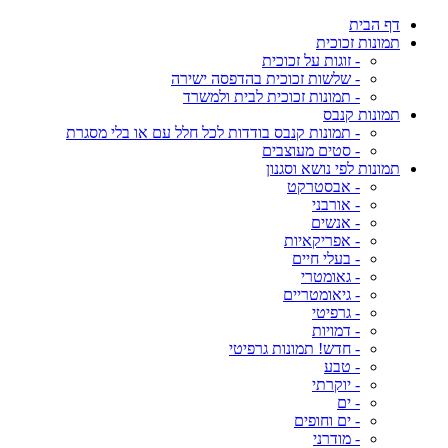
דף הבית
תמונות זכוכית
- זוגות על זכוכית
- שלשות זכוכית בהדפסה ישירה
- תמונות זכוכית לבית ולמשרד
תמונות קנבס
- תמונות קנבס בודדות לכל חלל עם או בלי מסגרת
- סטים מעוצבים
תמונות לפי נושא וסגנון
- אבסטרקט
- אורבני
- אנשים
- אפריקאיות
- בעלי חיים
- גאומטרי
- גיאומטריים
- גרפיטי
- דמויות
- חדש! תמונות גרפיטי
- טבע
- יוקרתי
- ים
- ים וחופים
- מודרני