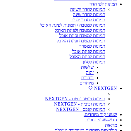
תמונות לפי חדר
תמונות לחדר השינה
תמונות לחדר שינה
תמונות לחדרי ילדים
תמונות למטבח / תמונות לפינת האוכל
תמונות למטבח ולפינת האוכל
תמונות למטבח ופינת אוכל
תמונות למטבח ופינת האוכל
תמונות למשרד
תמונות לפינת אוכל
תמונות לפינת האוכל
תמונות לסלון
שלשות
זוגות
בודדות
מיוחדים
NEXTGEN 🤍
תמונות וינטג' ורטרו - NEXTGEN
תמונות זכוכית - NEXTGEN
תמונות קנבס - NEXTGEN
שעוני קיר מיוחדים.
חדש-שעוני זכוכית
מראות
קולקציות מיוחדות במהדורה מוגבלת