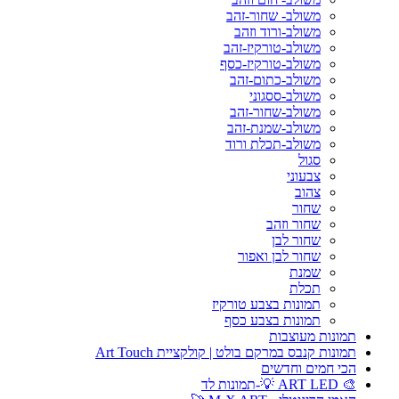
משולב- שחור-זהב
משולב-ורוד וזהב
משולב-טורקיז-זהב
משולב-טורקיז-כסף
משולב-כתום-זהב
משולב-ססגוני
משולב-שחור-זהב
משולב-שמנת-זהב
משולב-תכלת ורוד
סגול
צבעוני
צהוב
שחור
שחור וזהב
שחור לבן
שחור לבן ואפור
שמנת
תכלת
תמונות בצבע טורקיז
תמונות בצבע כסף
תמונות מעוצבות
תמונות קנבס במרקם בולט | קולקציית Art Touch
הכי חמים וחדשים
🎨 ART LED 💡-תמונות לד