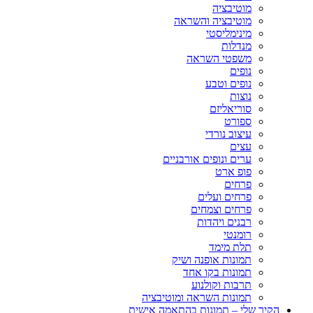
מוטיבציה
מוטיבציה והשראה
מינימליסטי
מנדלות
משפטי השראה
נופים
נופים וטבע
נוצות
סוריאליזם
ספורט
עיצוב נורדי
עצים
ערים ונופים אורבניים
פופ ארט
פרחים
פרחים ועלים
פרחים וצמחים
רבנים ויהדות
רומנטי
תלת מימד
תמונות אופנה ושיק
תמונות בקו אחד
תרבות וקולנוע
תמונות השראה ומוטיבציה
הקיר שלי – תמונות בהתאמה אישית