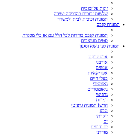
זוגות על זכוכית
שלשות זכוכית בהדפסה ישירה
תמונות זכוכית לבית ולמשרד
תמונות קנבס
תמונות קנבס בודדות לכל חלל עם או בלי מסגרת
סטים מעוצבים
תמונות לפי נושא וסגנון
אבסטרקט
אורבני
אנשים
אפריקאיות
בעלי חיים
גאומטרי
גיאומטריים
גרפיטי
דמויות
חדש! תמונות גרפיטי
טבע
יוקרתי
ים
ים וחופים
מודרני