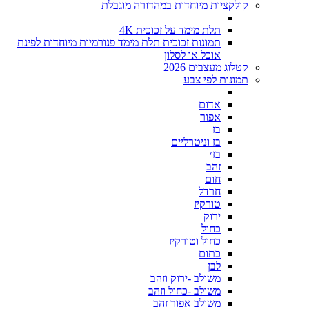
קולקציות מיוחדות במהדורה מוגבלת
תלת מימד על זכוכית 4K
תמונות זכוכית תלת מימד פנורמיות מיוחדות לפינת
אוכל או לסלון
קטלוג מעצבים 2026
תמונות לפי צבע
אדום
אפור
בז
בז וניטרליים
בז׳
זהב
חום
חרדל
טורקיז
ירוק
כחול
כחול וטורקיז
כתום
לבן
משולב -ירוק וזהב
משולב -כחול וזהב
משולב אפור זהב