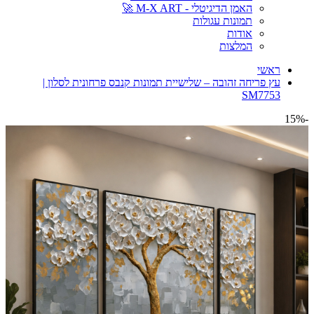
האמן הדיגיטלי - M-X ART 🚀
תמונות עגולות
אודות
המלצות
ראשי
עץ פריחה זהובה – שלישיית תמונות קנבס פרחונית לסלון |
SM7753
-15%