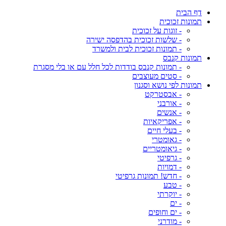
דף הבית
תמונות זכוכית
- זוגות על זכוכית
- שלשות זכוכית בהדפסה ישירה
- תמונות זכוכית לבית ולמשרד
תמונות קנבס
- תמונות קנבס בודדות לכל חלל עם או בלי מסגרת
- סטים מעוצבים
תמונות לפי נושא וסגנון
- אבסטרקט
- אורבני
- אנשים
- אפריקאיות
- בעלי חיים
- גאומטרי
- גיאומטריים
- גרפיטי
- דמויות
- חדש! תמונות גרפיטי
- טבע
- יוקרתי
- ים
- ים וחופים
- מודרני