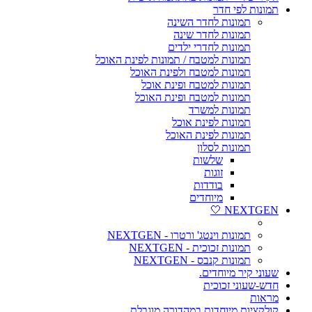
תמונות לפי חדר
תמונות לחדר השינה
תמונות לחדר שינה
תמונות לחדרי ילדים
תמונות למטבח / תמונות לפינת האוכל
תמונות למטבח ולפינת האוכל
תמונות למטבח ופינת אוכל
תמונות למטבח ופינת האוכל
תמונות למשרד
תמונות לפינת אוכל
תמונות לפינת האוכל
תמונות לסלון
שלשות
זוגות
בודדות
מיוחדים
NEXTGEN 🤍
תמונות וינטג' ורטרו - NEXTGEN
תמונות זכוכית - NEXTGEN
תמונות קנבס - NEXTGEN
שעוני קיר מיוחדים.
חדש-שעוני זכוכית
מראות
קולקציות מיוחדות במהדורה מוגבלת