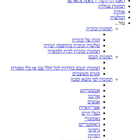
האמן הדיגיטלי - M-X ART 🚀
תמונות עגולות
אודות
המלצות
עוד...
תמונות זכוכית
זוגות על זכוכית
שלשות זכוכית בהדפסה ישירה
תמונות זכוכית לבית ולמשרד
תמונות קנבס
תמונות קנבס בודדות לכל חלל עם או בלי מסגרת
סטים מעוצבים
תמונות לפי נושא וסגנון
אבסטרקט
אורבני
אנשים
אפריקאיות
בעלי חיים
גאומטרי
גיאומטריים
גרפיטי
דמויות