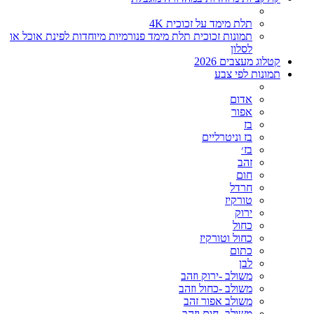
תלת מימד על זכוכית 4K
תמונות זכוכית תלת מימד פנורמיות מיוחדות לפינת אוכל או
לסלון
קטלוג מעצבים 2026
תמונות לפי צבע
אדום
אפור
בז
בז וניטרליים
בז׳
זהב
חום
חרדל
טורקיז
ירוק
כחול
כחול וטורקיז
כתום
לבן
משולב -ירוק וזהב
משולב -כחול וזהב
משולב אפור זהב
משולב- חום וזהב