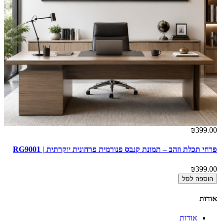
00
₪399.00
פרחי תכלת וזהב – תמונת קנבס פנורמית פרחונית יוקרתית | RG9001
או
00
₪399.00
הוספה לסל
אודות
אודות