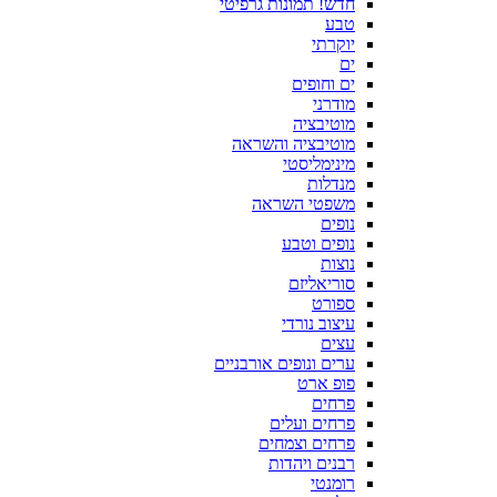
חדש! תמונות גרפיטי
טבע
יוקרתי
ים
ים וחופים
מודרני
מוטיבציה
מוטיבציה והשראה
מינימליסטי
מנדלות
משפטי השראה
נופים
נופים וטבע
נוצות
סוריאליזם
ספורט
עיצוב נורדי
עצים
ערים ונופים אורבניים
פופ ארט
פרחים
פרחים ועלים
פרחים וצמחים
רבנים ויהדות
רומנטי