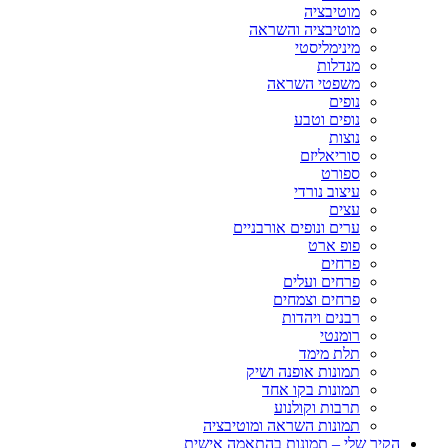
מוטיבציה
מוטיבציה והשראה
מינימליסטי
מנדלות
משפטי השראה
נופים
נופים וטבע
נוצות
סוריאליזם
ספורט
עיצוב נורדי
עצים
ערים ונופים אורבניים
פופ ארט
פרחים
פרחים ועלים
פרחים וצמחים
רבנים ויהדות
רומנטי
תלת מימד
תמונות אופנה ושיק
תמונות בקו אחד
תרבות וקולנוע
תמונות השראה ומוטיבציה
הקיר שלי – תמונות בהתאמה אישית