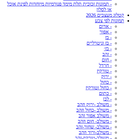
- תמונות זכוכית תלת מימד פנורמיות מיוחדות לפינת אוכל
או לסלון
קטלוג מעצבים 2026
תמונות לפי צבע
- אדום
- אפור
- בז
- בז וניטרליים
- בז׳
- זהב
- חום
- חרדל
- טורקיז
- ירוק
- כחול
- כחול וטורקיז
- כתום
- לבן
- משולב -ירוק וזהב
- משולב -כחול וזהב
- משולב אפור זהב
- משולב- חום וזהב
- משולב- שחור-זהב
- משולב-ורוד וזהב
- משולב-טורקיז-זהב