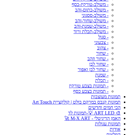
- משולב-טורקיז-כסף
- משולב-כתום-זהב
- משולב-ססגוני
- משולב-שחור-זהב
- משולב-שמנת-זהב
- משולב-תכלת ורוד
- סגול
- צבעוני
- צהוב
- שחור
- שחור וזהב
- שחור לבן
- שחור לבן ואפור
- שמנת
- תכלת
- תמונות בצבע טורקיז
- תמונות בצבע כסף
תמונות מעוצבות
תמונות קנבס במרקם בולט | קולקציית Art Touch
הכי חמים וחדשים
🎨 ART LED 💡-תמונות לד
האמן הדיגיטלי - M-X ART 🚀
תמונות עגולות
אודות
המלצות