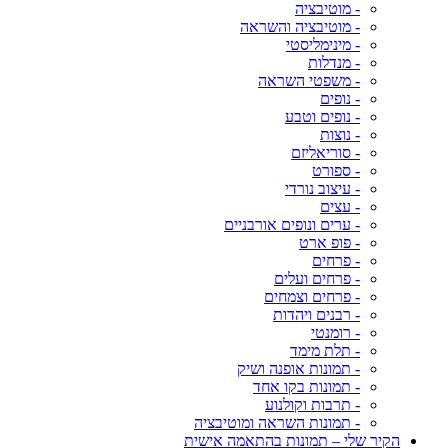
- מוטיבציה
- מוטיבציה והשראה
- מינימליסטי
- מנדלות
- משפטי השראה
- נופים
- נופים וטבע
- נוצות
- סוריאליזם
- ספורט
- עיצוב נורדי
- עצים
- ערים ונופים אורבניים
- פופ ארט
- פרחים
- פרחים ועלים
- פרחים וצמחים
- רבנים ויהדות
- רומנטי
- תלת מימד
- תמונות אופנה ושיק
- תמונות בקו אחד
- תרבות וקולנוע
- תמונות השראה ומוטיבציה
הקיר שלי – תמונות בהתאמה אישית