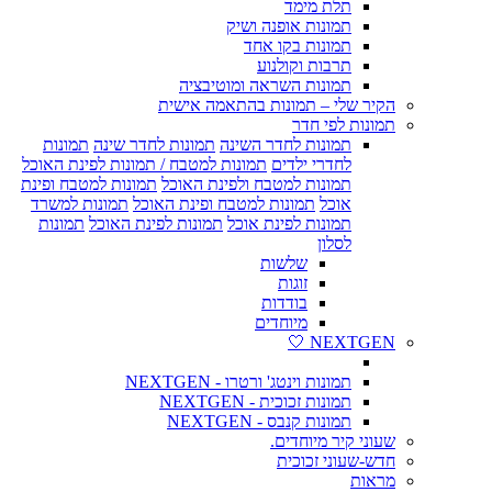
תלת מימד
תמונות אופנה ושיק
תמונות בקו אחד
תרבות וקולנוע
תמונות השראה ומוטיבציה
הקיר שלי – תמונות בהתאמה אישית
תמונות לפי חדר
תמונות לחדר השינה
תמונות לחדר שינה
תמונות
לחדרי ילדים
תמונות למטבח / תמונות לפינת האוכל
תמונות למטבח ולפינת האוכל
תמונות למטבח ופינת
אוכל
תמונות למטבח ופינת האוכל
תמונות למשרד
תמונות לפינת אוכל
תמונות לפינת האוכל
תמונות
לסלון
שלשות
זוגות
בודדות
מיוחדים
NEXTGEN 🤍
תמונות וינטג' ורטרו - NEXTGEN
תמונות זכוכית - NEXTGEN
תמונות קנבס - NEXTGEN
שעוני קיר מיוחדים.
חדש-שעוני זכוכית
מראות