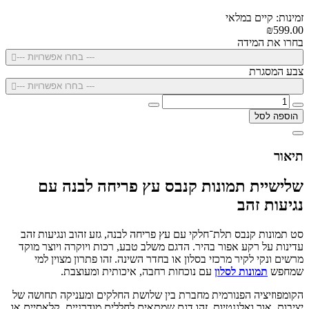
זמינות: קיים במלאי
₪599.00
בחרו את המידה
--- בחרו אפשרויות ---
צבע המסגרת
--- בחרו אפשרויות ---
הוספה לסל
תיאור
שלישיית תמונות קנבס עץ פריחה לבנה עם
נגיעות זהב
סט תמונות קנבס תלת־חלקי עם עץ פריחה לבנה, גזע זהוב ונגיעות זהב
עדינות על רקע אפור בהיר. הדגם משלב טבע, רכות ויוקרה ויוצר מוקד
מרשים ונקי לקיר מרכזי בסלון או בחדר השינה. זהו פתרון מצוין למי
שמחפש
תמונות לסלון
עם נוכחות רחבה, איכותית ומעוצבת.
הקומפוזיציה הפנורמית מחברת בין שלושת החלקים ומעניקה תחושה של
יציבות, אור ואלגנטיות. זהו דגם שמתאים לחללים מודרניים, קלאסיים או