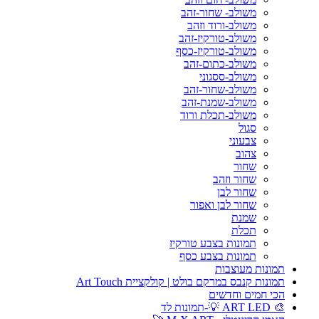
משולב- שחור-זהב
משולב-ורוד וזהב
משולב-טורקיז-זהב
משולב-טורקיז-כסף
משולב-כתום-זהב
משולב-ססגוני
משולב-שחור-זהב
משולב-שמנת-זהב
משולב-תכלת ורוד
סגול
צבעוני
צהוב
שחור
שחור וזהב
שחור לבן
שחור לבן ואפור
שמנת
תכלת
תמונות בצבע טורקיז
תמונות בצבע כסף
תמונות מעוצבות
תמונות קנבס במרקם בולט | קולקציית Art Touch
הכי חמים וחדשים
🎨 ART LED 💡-תמונות לד