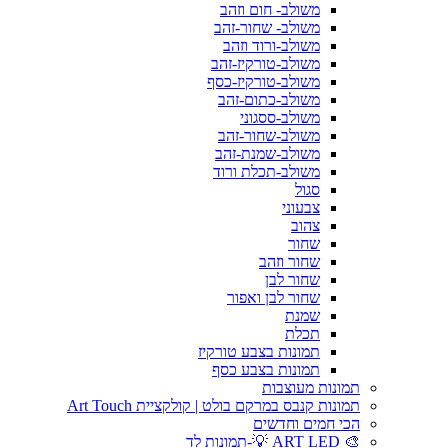
משולב- חום וזהב
משולב- שחור-זהב
משולב-ורוד וזהב
משולב-טורקיז-זהב
משולב-טורקיז-כסף
משולב-כתום-זהב
משולב-ססגוני
משולב-שחור-זהב
משולב-שמנת-זהב
משולב-תכלת ורוד
סגול
צבעוני
צהוב
שחור
שחור וזהב
שחור לבן
שחור לבן ואפור
שמנת
תכלת
תמונות בצבע טורקיז
תמונות בצבע כסף
תמונות מעוצבות
תמונות קנבס במרקם בולט | קולקציית Art Touch
הכי חמים וחדשים
🎨 ART LED 💡-תמונות לד