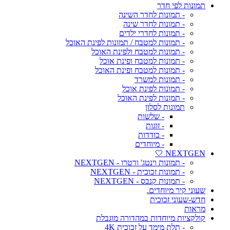
תמונות לפי חדר
- תמונות לחדר השינה
- תמונות לחדר שינה
- תמונות לחדרי ילדים
- תמונות למטבח / תמונות לפינת האוכל
- תמונות למטבח ולפינת האוכל
- תמונות למטבח ופינת אוכל
- תמונות למטבח ופינת האוכל
- תמונות למשרד
- תמונות לפינת אוכל
- תמונות לפינת האוכל
תמונות לסלון
- שלשות
- זוגות
- בודדות
- מיוחדים
NEXTGEN 🤍
- תמונות וינטג' ורטרו - NEXTGEN
- תמונות זכוכית - NEXTGEN
- תמונות קנבס - NEXTGEN
שעוני קיר מיוחדים.
חדש-שעוני זכוכית
מראות
קולקציות מיוחדות במהדורה מוגבלת
- תלת מימד על זכוכית 4K