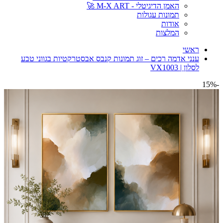
האמן הדיגיטלי - M-X ART 🚀
תמונות עגולות
אודות
המלצות
ראשי
ענני אדמה רכים – זוג תמונות קנבס אבסטרקטיות בגווני טבע
לסלון | VX1003
-15%