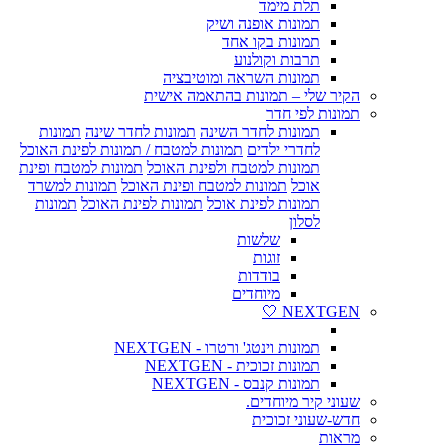
תלת מימד
תמונות אופנה ושיק
תמונות בקו אחד
תרבות וקולנוע
תמונות השראה ומוטיבציה
הקיר שלי – תמונות בהתאמה אישית
תמונות לפי חדר
תמונות לחדר השינה
תמונות לחדר שינה
תמונות
לחדרי ילדים
תמונות למטבח / תמונות לפינת האוכל
תמונות למטבח ולפינת האוכל
תמונות למטבח ופינת
אוכל
תמונות למטבח ופינת האוכל
תמונות למשרד
תמונות לפינת אוכל
תמונות לפינת האוכל
תמונות
לסלון
שלשות
זוגות
בודדות
מיוחדים
NEXTGEN 🤍
תמונות וינטג' ורטרו - NEXTGEN
תמונות זכוכית - NEXTGEN
תמונות קנבס - NEXTGEN
שעוני קיר מיוחדים.
חדש-שעוני זכוכית
מראות