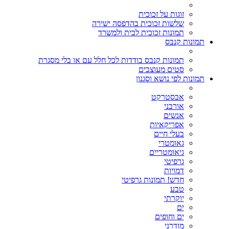
זוגות על זכוכית
שלשות זכוכית בהדפסה ישירה
תמונות זכוכית לבית ולמשרד
תמונות קנבס
תמונות קנבס בודדות לכל חלל עם או בלי מסגרת
סטים מעוצבים
תמונות לפי נושא וסגנון
אבסטרקט
אורבני
אנשים
אפריקאיות
בעלי חיים
גאומטרי
גיאומטריים
גרפיטי
דמויות
חדש! תמונות גרפיטי
טבע
יוקרתי
ים
ים וחופים
מודרני