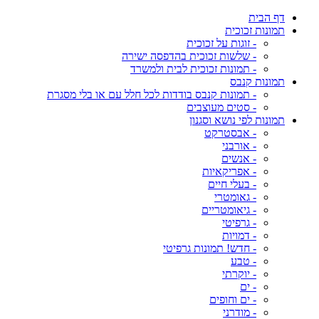
דף הבית
תמונות זכוכית
- זוגות על זכוכית
- שלשות זכוכית בהדפסה ישירה
- תמונות זכוכית לבית ולמשרד
תמונות קנבס
- תמונות קנבס בודדות לכל חלל עם או בלי מסגרת
- סטים מעוצבים
תמונות לפי נושא וסגנון
- אבסטרקט
- אורבני
- אנשים
- אפריקאיות
- בעלי חיים
- גאומטרי
- גיאומטריים
- גרפיטי
- דמויות
- חדש! תמונות גרפיטי
- טבע
- יוקרתי
- ים
- ים וחופים
- מודרני