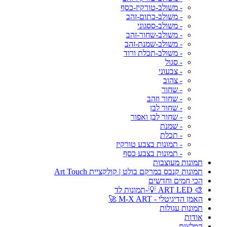
- משולב-טורקיז-כסף
- משולב-כתום-זהב
- משולב-ססגוני
- משולב-שחור-זהב
- משולב-שמנת-זהב
- משולב-תכלת ורוד
- סגול
- צבעוני
- צהוב
- שחור
- שחור וזהב
- שחור לבן
- שחור לבן ואפור
- שמנת
- תכלת
- תמונות בצבע טורקיז
- תמונות בצבע כסף
תמונות מעוצבות
תמונות קנבס במרקם בולט | קולקציית Art Touch
הכי חמים וחדשים
🎨 ART LED 💡-תמונות לד
האמן הדיגיטלי - M-X ART 🚀
תמונות עגולות
אודות
המלצות