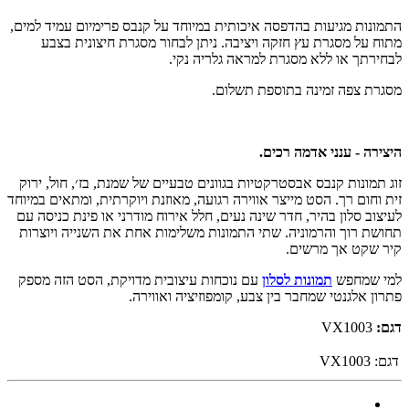
התמונות מגיעות בהדפסה איכותית במיוחד על קנבס פרימיום עמיד למים,
מתוח על מסגרת עץ חזקה ויציבה. ניתן לבחור מסגרת חיצונית בצבע
לבחירתך או ללא מסגרת למראה גלריה נקי.
מסגרת צפה זמינה בתוספת תשלום.
היצירה - ענני אדמה רכים.
זוג תמונות קנבס אבסטרקטיות בגוונים טבעיים של שמנת, בז׳, חול, ירוק
זית וחום רך. הסט מייצר אווירה רגועה, מאוזנת ויוקרתית, ומתאים במיוחד
לעיצוב סלון בהיר, חדר שינה נעים, חלל אירוח מודרני או פינת כניסה עם
תחושת רוך והרמוניה. שתי התמונות משלימות אחת את השנייה ויוצרות
קיר שקט אך מרשים.
למי שמחפש
תמונות לסלון
עם נוכחות עיצובית מדויקת, הסט הזה מספק
פתרון אלגנטי שמחבר בין צבע, קומפוזיציה ואווירה.
דגם:
VX1003
דגם:
VX1003