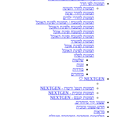
תמונות לפי חדר
תמונות לחדר השינה
תמונות לחדר שינה
תמונות לחדרי ילדים
תמונות למטבח / תמונות לפינת האוכל
תמונות למטבח ולפינת האוכל
תמונות למטבח ופינת אוכל
תמונות למטבח ופינת האוכל
תמונות למשרד
תמונות לפינת אוכל
תמונות לפינת האוכל
תמונות לסלון
שלשות
זוגות
בודדות
מיוחדים
NEXTGEN 🤍
תמונות וינטג' ורטרו - NEXTGEN
תמונות זכוכית - NEXTGEN
תמונות קנבס - NEXTGEN
שעוני קיר מיוחדים.
חדש-שעוני זכוכית
מראות
קולקציות מיוחדות במהדורה מוגבלת