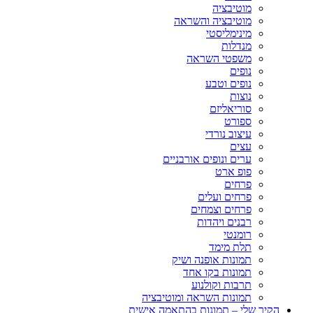
מוטיבציה
מוטיבציה והשראה
מינימליסטי
מנדלות
משפטי השראה
נופים
נופים וטבע
נוצות
סוריאליזם
ספורט
עיצוב נורדי
עצים
ערים ונופים אורבניים
פופ ארט
פרחים
פרחים ועלים
פרחים וצמחים
רבנים ויהדות
רומנטי
תלת מימד
תמונות אופנה ושיק
תמונות בקו אחד
תרבות וקולנוע
תמונות השראה ומוטיבציה
הקיר שלי – תמונות בהתאמה אישית