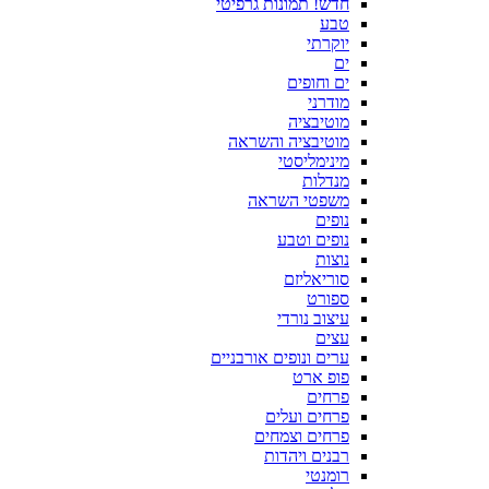
חדש! תמונות גרפיטי
טבע
יוקרתי
ים
ים וחופים
מודרני
מוטיבציה
מוטיבציה והשראה
מינימליסטי
מנדלות
משפטי השראה
נופים
נופים וטבע
נוצות
סוריאליזם
ספורט
עיצוב נורדי
עצים
ערים ונופים אורבניים
פופ ארט
פרחים
פרחים ועלים
פרחים וצמחים
רבנים ויהדות
רומנטי