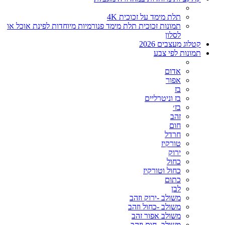
תלת מימד על זכוכית 4K
תמונות זכוכית תלת מימד פנורמיות מיוחדות לפינת אוכל או
לסלון
קטלוג מעצבים 2026
תמונות לפי צבע
אדום
אפור
בז
בז וניטרליים
בז׳
זהב
חום
חרדל
טורקיז
ירוק
כחול
כחול וטורקיז
כתום
לבן
משולב -ירוק וזהב
משולב -כחול וזהב
משולב אפור זהב
משולב- חום וזהב