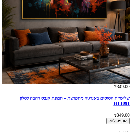
00
₪349.00
שלישיית הסוסים באנרגיה מתפרצת – תמונת קנבס רחבה לסלון |
הל
HT1091
00
₪349.00
הוספה לסל