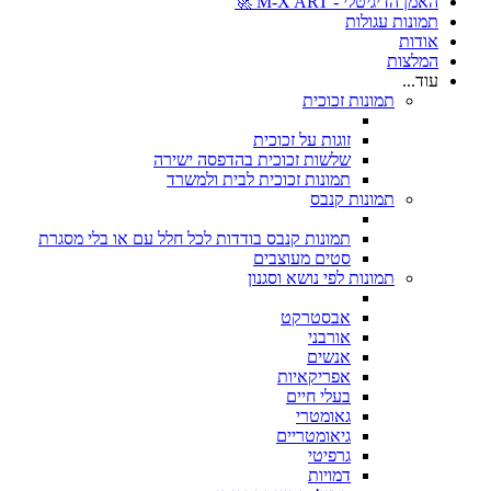
האמן הדיגיטלי - M-X ART 🚀
תמונות עגולות
אודות
המלצות
עוד...
תמונות זכוכית
זוגות על זכוכית
שלשות זכוכית בהדפסה ישירה
תמונות זכוכית לבית ולמשרד
תמונות קנבס
תמונות קנבס בודדות לכל חלל עם או בלי מסגרת
סטים מעוצבים
תמונות לפי נושא וסגנון
אבסטרקט
אורבני
אנשים
אפריקאיות
בעלי חיים
גאומטרי
גיאומטריים
גרפיטי
דמויות