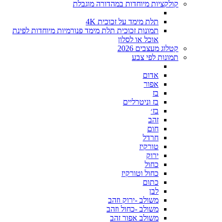
קולקציות מיוחדות במהדורה מוגבלת
תלת מימד על זכוכית 4K
תמונות זכוכית תלת מימד פנורמיות מיוחדות לפינת
אוכל או לסלון
קטלוג מעצבים 2026
תמונות לפי צבע
אדום
אפור
בז
בז וניטרליים
בז׳
זהב
חום
חרדל
טורקיז
ירוק
כחול
כחול וטורקיז
כתום
לבן
משולב -ירוק וזהב
משולב -כחול וזהב
משולב אפור זהב