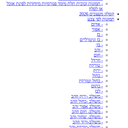
- תמונות זכוכית תלת מימד פנורמיות מיוחדות לפינת אוכל
או לסלון
קטלוג מעצבים 2026
תמונות לפי צבע
- אדום
- אפור
- בז
- בז וניטרליים
- בז׳
- זהב
- חום
- חרדל
- טורקיז
- ירוק
- כחול
- כחול וטורקיז
- כתום
- לבן
- משולב -ירוק וזהב
- משולב -כחול וזהב
- משולב אפור זהב
- משולב- חום וזהב
- משולב- שחור-זהב
- משולב-ורוד וזהב
- משולב-טורקיז-זהב