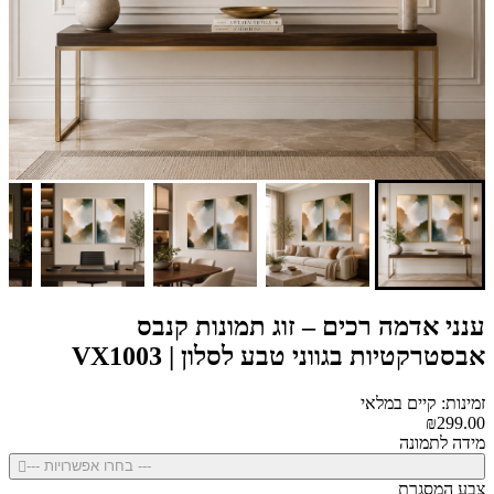
ענני אדמה רכים – זוג תמונות קנבס
אבסטרקטיות בגווני טבע לסלון | VX1003
זמינות: קיים במלאי
₪299.00
מידה לתמונה
--- בחרו אפשרויות ---
צבע המסגרת