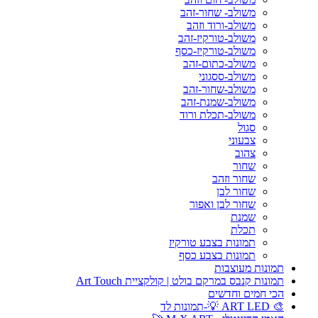
משולב- שחור-זהב
משולב-ורוד וזהב
משולב-טורקיז-זהב
משולב-טורקיז-כסף
משולב-כתום-זהב
משולב-ססגוני
משולב-שחור-זהב
משולב-שמנת-זהב
משולב-תכלת ורוד
סגול
צבעוני
צהוב
שחור
שחור וזהב
שחור לבן
שחור לבן ואפור
שמנת
תכלת
תמונות בצבע טורקיז
תמונות בצבע כסף
תמונות מעוצבות
תמונות קנבס במרקם בולט | קולקציית Art Touch
הכי חמים וחדשים
🎨 ART LED 💡-תמונות לד