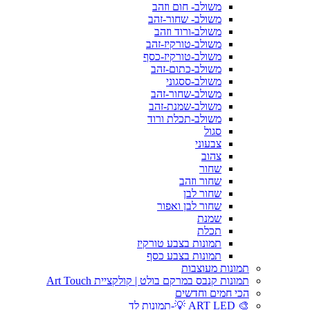
משולב- חום וזהב
משולב- שחור-זהב
משולב-ורוד וזהב
משולב-טורקיז-זהב
משולב-טורקיז-כסף
משולב-כתום-זהב
משולב-ססגוני
משולב-שחור-זהב
משולב-שמנת-זהב
משולב-תכלת ורוד
סגול
צבעוני
צהוב
שחור
שחור וזהב
שחור לבן
שחור לבן ואפור
שמנת
תכלת
תמונות בצבע טורקיז
תמונות בצבע כסף
תמונות מעוצבות
תמונות קנבס במרקם בולט | קולקציית Art Touch
הכי חמים וחדשים
🎨 ART LED 💡-תמונות לד