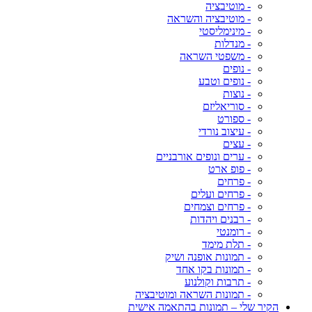
- מוטיבציה
- מוטיבציה והשראה
- מינימליסטי
- מנדלות
- משפטי השראה
- נופים
- נופים וטבע
- נוצות
- סוריאליזם
- ספורט
- עיצוב נורדי
- עצים
- ערים ונופים אורבניים
- פופ ארט
- פרחים
- פרחים ועלים
- פרחים וצמחים
- רבנים ויהדות
- רומנטי
- תלת מימד
- תמונות אופנה ושיק
- תמונות בקו אחד
- תרבות וקולנוע
- תמונות השראה ומוטיבציה
הקיר שלי – תמונות בהתאמה אישית