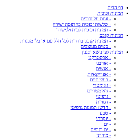
דף הבית
תמונות זכוכית
- זוגות על זכוכית
- שלשות זכוכית בהדפסה ישירה
- תמונות זכוכית לבית ולמשרד
תמונות קנבס
- תמונות קנבס בודדות לכל חלל עם או בלי מסגרת
- סטים מעוצבים
תמונות לפי נושא וסגנון
- אבסטרקט
- אורבני
- אנשים
- אפריקאיות
- בעלי חיים
- גאומטרי
- גיאומטריים
- גרפיטי
- דמויות
- חדש! תמונות גרפיטי
- טבע
- יוקרתי
- ים
- ים וחופים
- מודרני