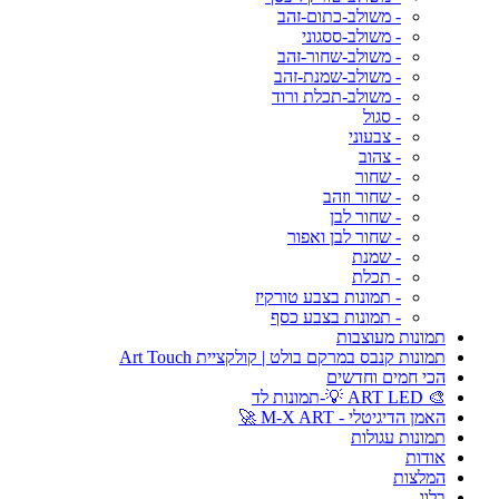
- משולב-כתום-זהב
- משולב-ססגוני
- משולב-שחור-זהב
- משולב-שמנת-זהב
- משולב-תכלת ורוד
- סגול
- צבעוני
- צהוב
- שחור
- שחור וזהב
- שחור לבן
- שחור לבן ואפור
- שמנת
- תכלת
- תמונות בצבע טורקיז
- תמונות בצבע כסף
תמונות מעוצבות
תמונות קנבס במרקם בולט | קולקציית Art Touch
הכי חמים וחדשים
🎨 ART LED 💡-תמונות לד
האמן הדיגיטלי - M-X ART 🚀
תמונות עגולות
אודות
המלצות
בלוג