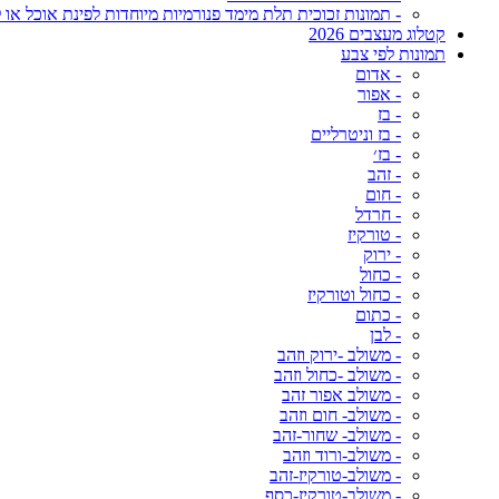
- תמונות זכוכית תלת מימד פנורמיות מיוחדות לפינת אוכל או ל
קטלוג מעצבים 2026
תמונות לפי צבע
- אדום
- אפור
- בז
- בז וניטרליים
- בז׳
- זהב
- חום
- חרדל
- טורקיז
- ירוק
- כחול
- כחול וטורקיז
- כתום
- לבן
- משולב -ירוק וזהב
- משולב -כחול וזהב
- משולב אפור זהב
- משולב- חום וזהב
- משולב- שחור-זהב
- משולב-ורוד וזהב
- משולב-טורקיז-זהב
- משולב-טורקיז-כסף