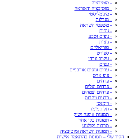
- מוטיבציה
- מוטיבציה והשראה
- מינימליסטי
- מנדלות
- משפטי השראה
- נופים
- נופים וטבע
- נוצות
- סוריאליזם
- ספורט
- עיצוב נורדי
- עצים
- ערים ונופים אורבניים
- פופ ארט
- פרחים
- פרחים ועלים
- פרחים וצמחים
- רבנים ויהדות
- רומנטי
- תלת מימד
- תמונות אופנה ושיק
- תמונות בקו אחד
- תרבות וקולנוע
- תמונות השראה ומוטיבציה
הקיר שלי – תמונות בהתאמה אישית