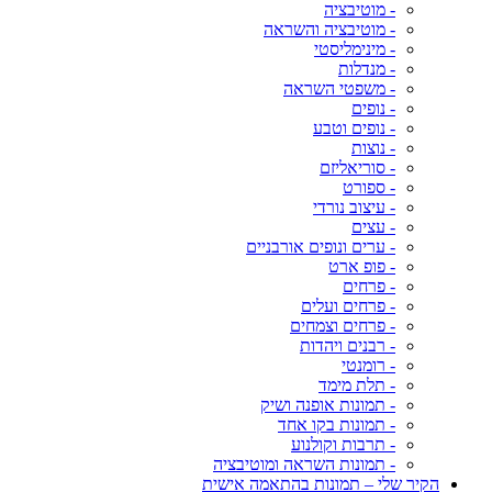
- מוטיבציה
- מוטיבציה והשראה
- מינימליסטי
- מנדלות
- משפטי השראה
- נופים
- נופים וטבע
- נוצות
- סוריאליזם
- ספורט
- עיצוב נורדי
- עצים
- ערים ונופים אורבניים
- פופ ארט
- פרחים
- פרחים ועלים
- פרחים וצמחים
- רבנים ויהדות
- רומנטי
- תלת מימד
- תמונות אופנה ושיק
- תמונות בקו אחד
- תרבות וקולנוע
- תמונות השראה ומוטיבציה
הקיר שלי – תמונות בהתאמה אישית