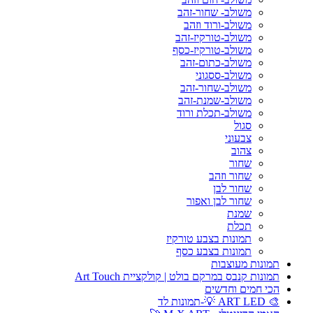
משולב- שחור-זהב
משולב-ורוד וזהב
משולב-טורקיז-זהב
משולב-טורקיז-כסף
משולב-כתום-זהב
משולב-ססגוני
משולב-שחור-זהב
משולב-שמנת-זהב
משולב-תכלת ורוד
סגול
צבעוני
צהוב
שחור
שחור וזהב
שחור לבן
שחור לבן ואפור
שמנת
תכלת
תמונות בצבע טורקיז
תמונות בצבע כסף
תמונות מעוצבות
תמונות קנבס במרקם בולט | קולקציית Art Touch
הכי חמים וחדשים
🎨 ART LED 💡-תמונות לד