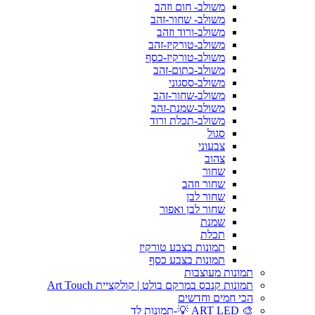
משולב- חום וזהב
משולב- שחור-זהב
משולב-ורוד וזהב
משולב-טורקיז-זהב
משולב-טורקיז-כסף
משולב-כתום-זהב
משולב-ססגוני
משולב-שחור-זהב
משולב-שמנת-זהב
משולב-תכלת ורוד
סגול
צבעוני
צהוב
שחור
שחור וזהב
שחור לבן
שחור לבן ואפור
שמנת
תכלת
תמונות בצבע טורקיז
תמונות בצבע כסף
תמונות מעוצבות
תמונות קנבס במרקם בולט | קולקציית Art Touch
הכי חמים וחדשים
🎨 ART LED 💡-תמונות לד