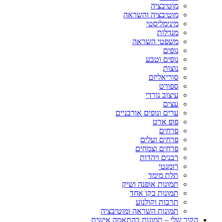
מוטיבציה
מוטיבציה והשראה
מינימליסטי
מנדלות
משפטי השראה
נופים
נופים וטבע
נוצות
סוריאליזם
ספורט
עיצוב נורדי
עצים
ערים ונופים אורבניים
פופ ארט
פרחים
פרחים ועלים
פרחים וצמחים
רבנים ויהדות
רומנטי
תלת מימד
תמונות אופנה ושיק
תמונות בקו אחד
תרבות וקולנוע
תמונות השראה ומוטיבציה
הקיר שלי – תמונות בהתאמה אישית