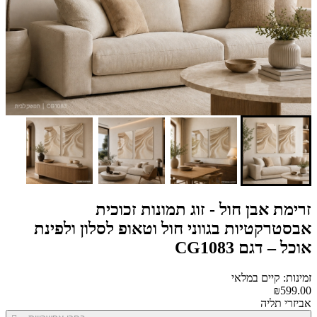
זרימת אבן חול - זוג תמונות זכוכית
אבסטרקטיות בגווני חול וטאופ לסלון ולפינת
אוכל – דגם CG1083
זמינות: קיים במלאי
₪599.00
אביזרי תליה