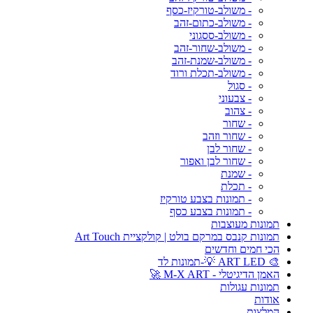
- משולב-טורקיז-כסף
- משולב-כתום-זהב
- משולב-ססגוני
- משולב-שחור-זהב
- משולב-שמנת-זהב
- משולב-תכלת ורוד
- סגול
- צבעוני
- צהוב
- שחור
- שחור וזהב
- שחור לבן
- שחור לבן ואפור
- שמנת
- תכלת
- תמונות בצבע טורקיז
- תמונות בצבע כסף
תמונות מעוצבות
תמונות קנבס במרקם בולט | קולקציית Art Touch
הכי חמים וחדשים
🎨 ART LED 💡-תמונות לד
האמן הדיגיטלי - M-X ART 🚀
תמונות עגולות
אודות
המלצות