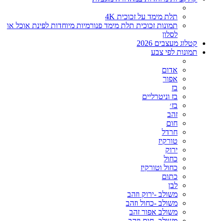
תלת מימד על זכוכית 4K
תמונות זכוכית תלת מימד פנורמיות מיוחדות לפינת אוכל או
לסלון
קטלוג מעצבים 2026
תמונות לפי צבע
אדום
אפור
בז
בז וניטרליים
בז׳
זהב
חום
חרדל
טורקיז
ירוק
כחול
כחול וטורקיז
כתום
לבן
משולב -ירוק וזהב
משולב -כחול וזהב
משולב אפור זהב
משולב- חום וזהב