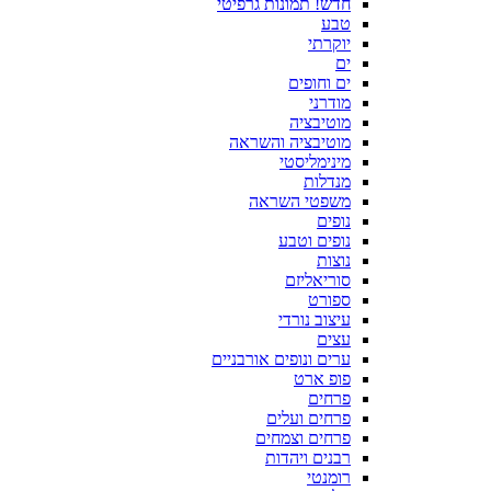
חדש! תמונות גרפיטי
טבע
יוקרתי
ים
ים וחופים
מודרני
מוטיבציה
מוטיבציה והשראה
מינימליסטי
מנדלות
משפטי השראה
נופים
נופים וטבע
נוצות
סוריאליזם
ספורט
עיצוב נורדי
עצים
ערים ונופים אורבניים
פופ ארט
פרחים
פרחים ועלים
פרחים וצמחים
רבנים ויהדות
רומנטי