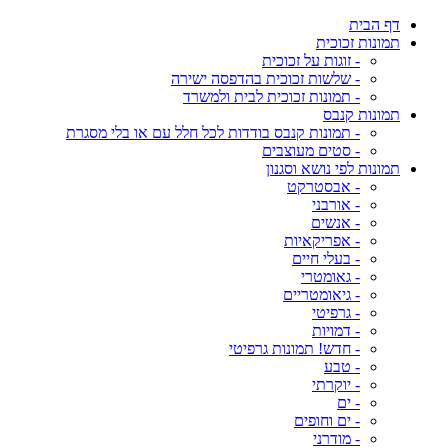
דף הבית
תמונות זכוכית
- זוגות על זכוכית
- שלשות זכוכית בהדפסה ישירה
- תמונות זכוכית לבית ולמשרד
תמונות קנבס
- תמונות קנבס בודדות לכל חלל עם או בלי מסגרת
- סטים מעוצבים
תמונות לפי נושא וסגנון
- אבסטרקט
- אורבני
- אנשים
- אפריקאיות
- בעלי חיים
- גאומטרי
- גיאומטריים
- גרפיטי
- דמויות
- חדש! תמונות גרפיטי
- טבע
- יוקרתי
- ים
- ים וחופים
- מודרני