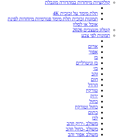
קולקציות מיוחדות במהדורה מוגבלת
תלת מימד על זכוכית 4K
תמונות זכוכית תלת מימד פנורמיות מיוחדות לפינת
אוכל או לסלון
קטלוג מעצבים 2026
תמונות לפי צבע
אדום
אפור
בז
בז וניטרליים
בז׳
זהב
חום
חרדל
טורקיז
ירוק
כחול
כחול וטורקיז
כתום
לבן
משולב -ירוק וזהב
משולב -כחול וזהב
משולב אפור זהב