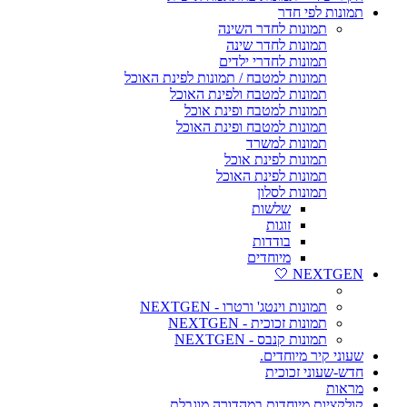
תמונות לפי חדר
תמונות לחדר השינה
תמונות לחדר שינה
תמונות לחדרי ילדים
תמונות למטבח / תמונות לפינת האוכל
תמונות למטבח ולפינת האוכל
תמונות למטבח ופינת אוכל
תמונות למטבח ופינת האוכל
תמונות למשרד
תמונות לפינת אוכל
תמונות לפינת האוכל
תמונות לסלון
שלשות
זוגות
בודדות
מיוחדים
NEXTGEN 🤍
תמונות וינטג' ורטרו - NEXTGEN
תמונות זכוכית - NEXTGEN
תמונות קנבס - NEXTGEN
שעוני קיר מיוחדים.
חדש-שעוני זכוכית
מראות
קולקציות מיוחדות במהדורה מוגבלת