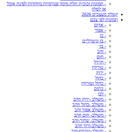
- תמונות זכוכית תלת מימד פנורמיות מיוחדות לפינת אוכל
או לסלון
קטלוג מעצבים 2026
תמונות לפי צבע
- אדום
- אפור
- בז
- בז וניטרליים
- בז׳
- זהב
- חום
- חרדל
- טורקיז
- ירוק
- כחול
- כחול וטורקיז
- כתום
- לבן
- משולב -ירוק וזהב
- משולב -כחול וזהב
- משולב אפור זהב
- משולב- חום וזהב
- משולב- שחור-זהב
- משולב-ורוד וזהב
- משולב-טורקיז-זהב