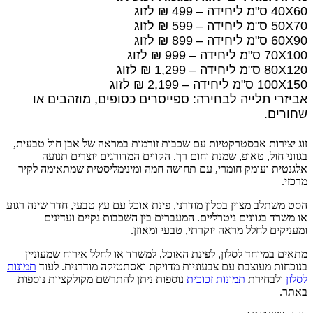
40X60 ס"מ ליחידה – 499 ₪ לזוג
50X70 ס"מ ליחידה – 599 ₪ לזוג
60X90 ס"מ ליחידה – 899 ₪ לזוג
70X100 ס"מ ליחידה – 999 ₪ לזוג
80X120 ס"מ ליחידה – 1,299 ₪ לזוג
100X150 ס"מ ליחידה – 2,199 ₪ לזוג
אביזרי תלייה לבחירה: ספייסרים כסופים, מוזהבים או
שחורים.
זוג יצירות אבסטרקטיות עם שכבות זורמות במראה של אבן חול טבעית,
בגווני חול, טאופ, שמנת וחום רך. הקווים המדורגים יוצרים תנועה
אלגנטית ועומק חומרי, עם תחושה חמה ומינימליסטית שמתאימה לקיר
מרכזי.
הסט משתלב מצוין בסלון מודרני, פינת אוכל עם עץ טבעי, חדר שינה רגוע
או משרד בגוונים ניטרליים. המעברים בין השכבות נקיים ועדינים
ומעניקים לחלל מראה יוקרתי, טבעי ומאוזן.
מתאים במיוחד לסלון, לפינת האוכל, למשרד או לחלל אירוח שמעוניין
בנוכחות מעוצבת עם צבעוניות מדויקת ואסתטיקה מודרנית. לעוד
תמונות
לסלון
ולבחירת
תמונות זכוכית
נוספות ניתן להתרשם מקולקציות נוספות
באתר.