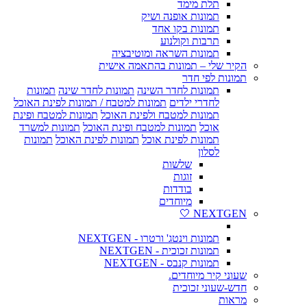
תלת מימד
תמונות אופנה ושיק
תמונות בקו אחד
תרבות וקולנוע
תמונות השראה ומוטיבציה
הקיר שלי – תמונות בהתאמה אישית
תמונות לפי חדר
תמונות לחדר השינה
תמונות לחדר שינה
תמונות
לחדרי ילדים
תמונות למטבח / תמונות לפינת האוכל
תמונות למטבח ולפינת האוכל
תמונות למטבח ופינת
אוכל
תמונות למטבח ופינת האוכל
תמונות למשרד
תמונות לפינת אוכל
תמונות לפינת האוכל
תמונות
לסלון
שלשות
זוגות
בודדות
מיוחדים
NEXTGEN 🤍
תמונות וינטג' ורטרו - NEXTGEN
תמונות זכוכית - NEXTGEN
תמונות קנבס - NEXTGEN
שעוני קיר מיוחדים.
חדש-שעוני זכוכית
מראות