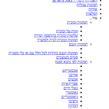
האמן הדיגיטלי - M-X ART 🚀
תמונות עגולות
אודות
המלצות
עוד...
תמונות זכוכית
זוגות על זכוכית
שלשות זכוכית בהדפסה ישירה
תמונות זכוכית לבית ולמשרד
תמונות קנבס
תמונות קנבס בודדות לכל חלל עם או בלי מסגרת
סטים מעוצבים
תמונות לפי נושא וסגנון
אבסטרקט
אורבני
אנשים
אפריקאיות
בעלי חיים
גאומטרי
גיאומטריים
גרפיטי
דמויות