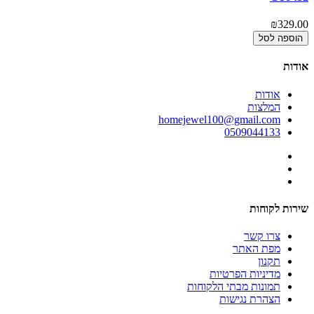
00
₪329.00
הוספה לסל
אודות
אודות
המלצות
homejewel100@gmail.com
0509044133
שירות לקוחות
צרו קשר
מפת האתר
תקנון
מדיניות הפרטיות
תמונות מבתי הלקוחות
הצהרת נגישות