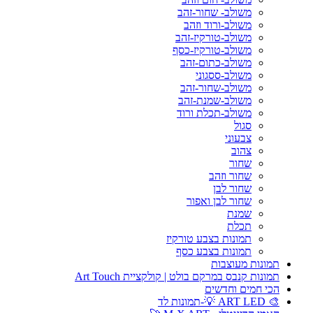
משולב- שחור-זהב
משולב-ורוד וזהב
משולב-טורקיז-זהב
משולב-טורקיז-כסף
משולב-כתום-זהב
משולב-ססגוני
משולב-שחור-זהב
משולב-שמנת-זהב
משולב-תכלת ורוד
סגול
צבעוני
צהוב
שחור
שחור וזהב
שחור לבן
שחור לבן ואפור
שמנת
תכלת
תמונות בצבע טורקיז
תמונות בצבע כסף
תמונות מעוצבות
תמונות קנבס במרקם בולט | קולקציית Art Touch
הכי חמים וחדשים
🎨 ART LED 💡-תמונות לד