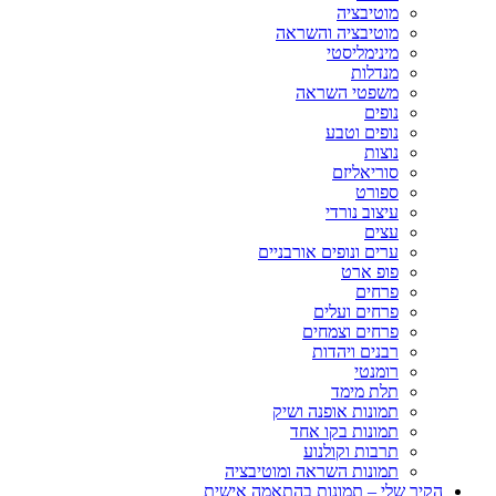
מוטיבציה
מוטיבציה והשראה
מינימליסטי
מנדלות
משפטי השראה
נופים
נופים וטבע
נוצות
סוריאליזם
ספורט
עיצוב נורדי
עצים
ערים ונופים אורבניים
פופ ארט
פרחים
פרחים ועלים
פרחים וצמחים
רבנים ויהדות
רומנטי
תלת מימד
תמונות אופנה ושיק
תמונות בקו אחד
תרבות וקולנוע
תמונות השראה ומוטיבציה
הקיר שלי – תמונות בהתאמה אישית