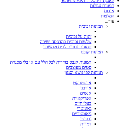
האמן הדיגיטלי - M-X ART 🚀
תמונות עגולות
אודות
המלצות
עוד...
תמונות זכוכית
זוגות על זכוכית
שלשות זכוכית בהדפסה ישירה
תמונות זכוכית לבית ולמשרד
תמונות קנבס
תמונות קנבס בודדות לכל חלל עם או בלי מסגרת
סטים מעוצבים
תמונות לפי נושא וסגנון
אבסטרקט
אורבני
אנשים
אפריקאיות
בעלי חיים
גאומטרי
גיאומטריים
גרפיטי
דמויות