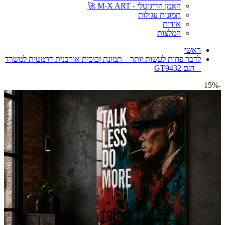
האמן הדיגיטלי - M-X ART 🚀
תמונות עגולות
אודות
המלצות
ראשי
לדבר פחות לעשות יותר – תמונת זכוכית אורבנית דרמטית למשרד
– דגם GT9432
-15%