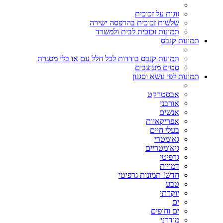
זוגות על זכוכית
שלשות זכוכית בהדפסה ישירה
תמונות זכוכית לבית ולמשרד
תמונות קנבס
תמונות קנבס בודדות לכל חלל עם או בלי מסגרת
סטים מעוצבים
תמונות לפי נושא וסגנון
אבסטרקט
אורבני
אנשים
אפריקאיות
בעלי חיים
גאומטרי
גיאומטריים
גרפיטי
דמויות
חדש! תמונות גרפיטי
טבע
יוקרתי
ים
ים וחופים
מודרני