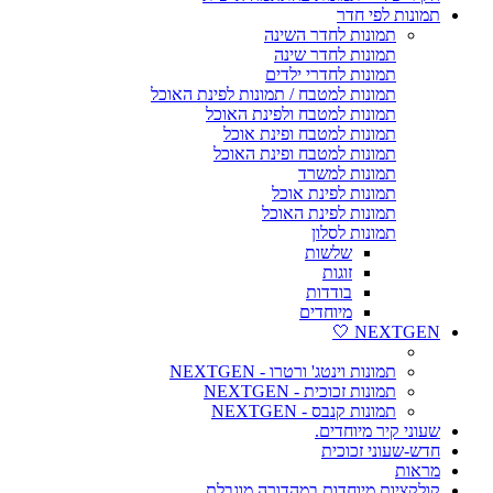
תמונות לפי חדר
תמונות לחדר השינה
תמונות לחדר שינה
תמונות לחדרי ילדים
תמונות למטבח / תמונות לפינת האוכל
תמונות למטבח ולפינת האוכל
תמונות למטבח ופינת אוכל
תמונות למטבח ופינת האוכל
תמונות למשרד
תמונות לפינת אוכל
תמונות לפינת האוכל
תמונות לסלון
שלשות
זוגות
בודדות
מיוחדים
NEXTGEN 🤍
תמונות וינטג' ורטרו - NEXTGEN
תמונות זכוכית - NEXTGEN
תמונות קנבס - NEXTGEN
שעוני קיר מיוחדים.
חדש-שעוני זכוכית
מראות
קולקציות מיוחדות במהדורה מוגבלת