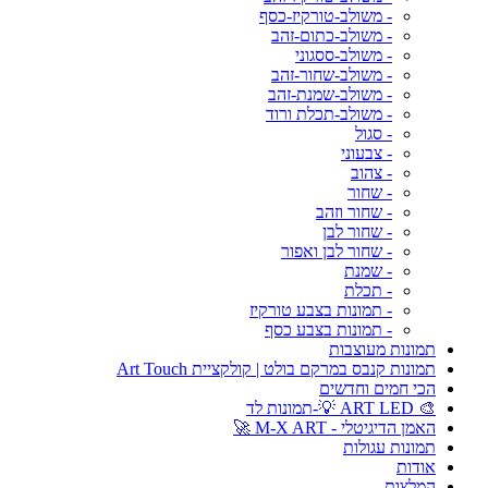
- משולב-טורקיז-כסף
- משולב-כתום-זהב
- משולב-ססגוני
- משולב-שחור-זהב
- משולב-שמנת-זהב
- משולב-תכלת ורוד
- סגול
- צבעוני
- צהוב
- שחור
- שחור וזהב
- שחור לבן
- שחור לבן ואפור
- שמנת
- תכלת
- תמונות בצבע טורקיז
- תמונות בצבע כסף
תמונות מעוצבות
תמונות קנבס במרקם בולט | קולקציית Art Touch
הכי חמים וחדשים
🎨 ART LED 💡-תמונות לד
האמן הדיגיטלי - M-X ART 🚀
תמונות עגולות
אודות
המלצות