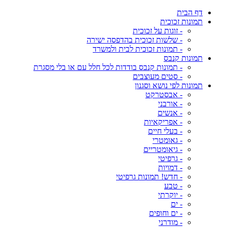
דף הבית
תמונות זכוכית
- זוגות על זכוכית
- שלשות זכוכית בהדפסה ישירה
- תמונות זכוכית לבית ולמשרד
תמונות קנבס
- תמונות קנבס בודדות לכל חלל עם או בלי מסגרת
- סטים מעוצבים
תמונות לפי נושא וסגנון
- אבסטרקט
- אורבני
- אנשים
- אפריקאיות
- בעלי חיים
- גאומטרי
- גיאומטריים
- גרפיטי
- דמויות
- חדש! תמונות גרפיטי
- טבע
- יוקרתי
- ים
- ים וחופים
- מודרני