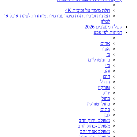
תלת מימד על זכוכית 4K
תמונות זכוכית תלת מימד פנורמיות מיוחדות לפינת אוכל או
לסלון
קטלוג מעצבים 2026
תמונות לפי צבע
אדום
אפור
בז
בז וניטרליים
בז׳
זהב
חום
חרדל
טורקיז
ירוק
כחול
כחול וטורקיז
כתום
לבן
משולב -ירוק וזהב
משולב -כחול וזהב
משולב אפור זהב
משולב- חום וזהב