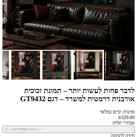
לדבר פחות לעשות יותר – תמונת זכוכית
אורבנית דרמטית למשרד – דגם GT9432
זמינות: קיים במלאי
₪329.00
אביזרי תליה
--- בחרו אפשרויות ---
מידה לתמונה