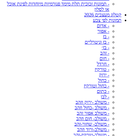
- תמונות זכוכית תלת מימד פנורמיות מיוחדות לפינת אוכל
או לסלון
קטלוג מעצבים 2026
תמונות לפי צבע
- אדום
- אפור
- בז
- בז וניטרליים
- בז׳
- זהב
- חום
- חרדל
- טורקיז
- ירוק
- כחול
- כחול וטורקיז
- כתום
- לבן
- משולב -ירוק וזהב
- משולב -כחול וזהב
- משולב אפור זהב
- משולב- חום וזהב
- משולב- שחור-זהב
- משולב-ורוד וזהב
- משולב-טורקיז-זהב