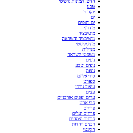
חדש! תמונות גרפיטי
טבע
יוקרתי
ים
ים וחופים
מודרני
מוטיבציה
מוטיבציה והשראה
מינימליסטי
מנדלות
משפטי השראה
נופים
נופים וטבע
נוצות
סוריאליזם
ספורט
עיצוב נורדי
עצים
ערים ונופים אורבניים
פופ ארט
פרחים
פרחים ועלים
פרחים וצמחים
רבנים ויהדות
רומנטי