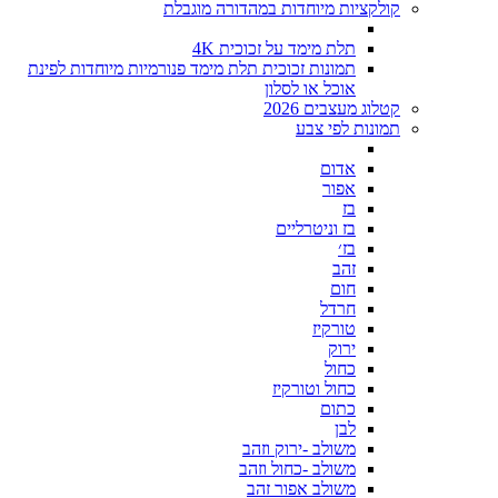
קולקציות מיוחדות במהדורה מוגבלת
תלת מימד על זכוכית 4K
תמונות זכוכית תלת מימד פנורמיות מיוחדות לפינת
אוכל או לסלון
קטלוג מעצבים 2026
תמונות לפי צבע
אדום
אפור
בז
בז וניטרליים
בז׳
זהב
חום
חרדל
טורקיז
ירוק
כחול
כחול וטורקיז
כתום
לבן
משולב -ירוק וזהב
משולב -כחול וזהב
משולב אפור זהב