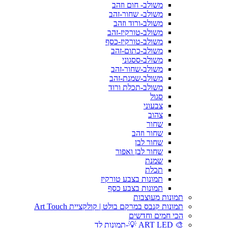
משולב- חום וזהב
משולב- שחור-זהב
משולב-ורוד וזהב
משולב-טורקיז-זהב
משולב-טורקיז-כסף
משולב-כתום-זהב
משולב-ססגוני
משולב-שחור-זהב
משולב-שמנת-זהב
משולב-תכלת ורוד
סגול
צבעוני
צהוב
שחור
שחור וזהב
שחור לבן
שחור לבן ואפור
שמנת
תכלת
תמונות בצבע טורקיז
תמונות בצבע כסף
תמונות מעוצבות
תמונות קנבס במרקם בולט | קולקציית Art Touch
הכי חמים וחדשים
🎨 ART LED 💡-תמונות לד