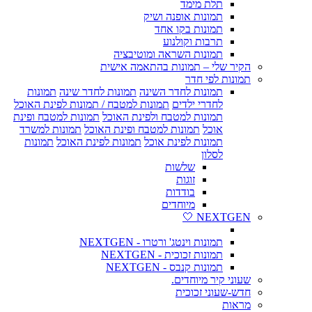
תלת מימד
תמונות אופנה ושיק
תמונות בקו אחד
תרבות וקולנוע
תמונות השראה ומוטיבציה
הקיר שלי – תמונות בהתאמה אישית
תמונות לפי חדר
תמונות לחדר השינה
תמונות לחדר שינה
תמונות
לחדרי ילדים
תמונות למטבח / תמונות לפינת האוכל
תמונות למטבח ולפינת האוכל
תמונות למטבח ופינת
אוכל
תמונות למטבח ופינת האוכל
תמונות למשרד
תמונות לפינת אוכל
תמונות לפינת האוכל
תמונות
לסלון
שלשות
זוגות
בודדות
מיוחדים
NEXTGEN 🤍
תמונות וינטג' ורטרו - NEXTGEN
תמונות זכוכית - NEXTGEN
תמונות קנבס - NEXTGEN
שעוני קיר מיוחדים.
חדש-שעוני זכוכית
מראות