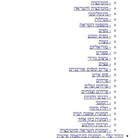
- מוטיבציה
- מוטיבציה והשראה
- מינימליסטי
- מנדלות
- משפטי השראה
- נופים
- נופים וטבע
- נוצות
- סוריאליזם
- ספורט
- עיצוב נורדי
- עצים
- ערים ונופים אורבניים
- פופ ארט
- פרחים
- פרחים ועלים
- פרחים וצמחים
- רבנים ויהדות
- רומנטי
- תלת מימד
- תמונות אופנה ושיק
- תמונות בקו אחד
- תרבות וקולנוע
- תמונות השראה ומוטיבציה
הקיר שלי – תמונות בהתאמה אישית