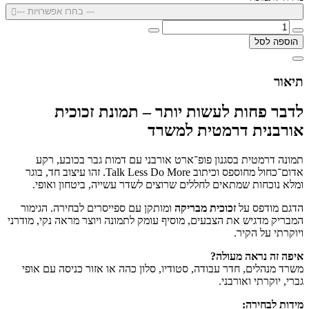
--- בחרו אפשרויות ---
הוספה לסל
תיאור
לדבר פחות לעשות יותר – תמונת זכוכית
אורבנית דרמטית למשרד
תמונה דרמטית בסגנון פופ־ארט אורבני עם דמות גבר בכובע, רקע
אדום־כחול מחוספס וכיתוב Talk Less Do More. זהו עיצוב חד, בוגר
ומלא נוכחות שמתאים לחללים שרוצים לשדר עשייה, ביטחון ואופי.
הדגם מודפס על
זכוכית מבריקה
ומותקן עם ספייסרים לבחירה. הגימור
המבריק מדגיש את הצבעים, מוסיף עומק לתמונה ויוצר מראה נקי, מודרני
ויוקרתי על הקיר.
איפה זה נראה מעולה?
משרד מנהלים, חדר עבודה, סטודיו, סלון כהה או אזור כניסה עם אופי
גברי, יוקרתי ואורבני.
מידות לבחירה: