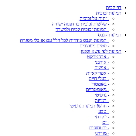
דף הבית
תמונות זכוכית
- זוגות על זכוכית
- שלשות זכוכית בהדפסה ישירה
- תמונות זכוכית לבית ולמשרד
תמונות קנבס
- תמונות קנבס בודדות לכל חלל עם או בלי מסגרת
- סטים מעוצבים
תמונות לפי נושא וסגנון
- אבסטרקט
- אורבני
- אנשים
- אפריקאיות
- בעלי חיים
- גאומטרי
- גיאומטריים
- גרפיטי
- דמויות
- חדש! תמונות גרפיטי
- טבע
- יוקרתי
- ים
- ים וחופים
- מודרני