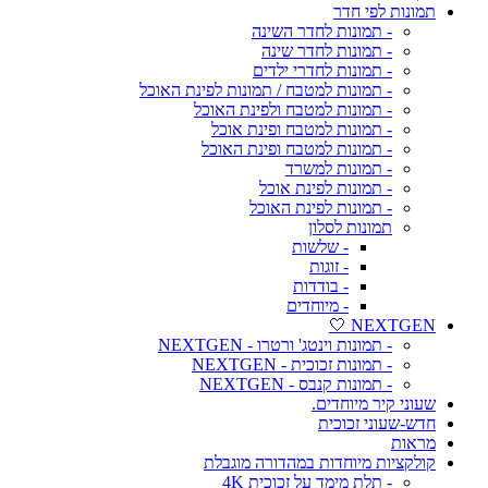
תמונות לפי חדר
- תמונות לחדר השינה
- תמונות לחדר שינה
- תמונות לחדרי ילדים
- תמונות למטבח / תמונות לפינת האוכל
- תמונות למטבח ולפינת האוכל
- תמונות למטבח ופינת אוכל
- תמונות למטבח ופינת האוכל
- תמונות למשרד
- תמונות לפינת אוכל
- תמונות לפינת האוכל
תמונות לסלון
- שלשות
- זוגות
- בודדות
- מיוחדים
NEXTGEN 🤍
- תמונות וינטג' ורטרו - NEXTGEN
- תמונות זכוכית - NEXTGEN
- תמונות קנבס - NEXTGEN
שעוני קיר מיוחדים.
חדש-שעוני זכוכית
מראות
קולקציות מיוחדות במהדורה מוגבלת
- תלת מימד על זכוכית 4K