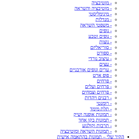
- מוטיבציה
- מוטיבציה והשראה
- מינימליסטי
- מנדלות
- משפטי השראה
- נופים
- נופים וטבע
- נוצות
- סוריאליזם
- ספורט
- עיצוב נורדי
- עצים
- ערים ונופים אורבניים
- פופ ארט
- פרחים
- פרחים ועלים
- פרחים וצמחים
- רבנים ויהדות
- רומנטי
- תלת מימד
- תמונות אופנה ושיק
- תמונות בקו אחד
- תרבות וקולנוע
- תמונות השראה ומוטיבציה
הקיר שלי – תמונות בהתאמה אישית