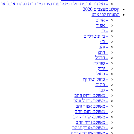
- תמונות זכוכית תלת מימד פנורמיות מיוחדות לפינת אוכל או ל
קטלוג מעצבים 2026
תמונות לפי צבע
- אדום
- אפור
- בז
- בז וניטרליים
- בז׳
- זהב
- חום
- חרדל
- טורקיז
- ירוק
- כחול
- כחול וטורקיז
- כתום
- לבן
- משולב -ירוק וזהב
- משולב -כחול וזהב
- משולב אפור זהב
- משולב- חום וזהב
- משולב- שחור-זהב
- משולב-ורוד וזהב
- משולב-טורקיז-זהב
- משולב-טורקיז-כסף