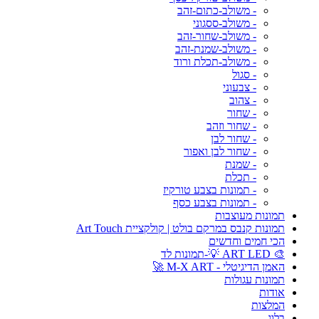
- משולב-כתום-זהב
- משולב-ססגוני
- משולב-שחור-זהב
- משולב-שמנת-זהב
- משולב-תכלת ורוד
- סגול
- צבעוני
- צהוב
- שחור
- שחור וזהב
- שחור לבן
- שחור לבן ואפור
- שמנת
- תכלת
- תמונות בצבע טורקיז
- תמונות בצבע כסף
תמונות מעוצבות
תמונות קנבס במרקם בולט | קולקציית Art Touch
הכי חמים וחדשים
🎨 ART LED 💡-תמונות לד
האמן הדיגיטלי - M-X ART 🚀
תמונות עגולות
אודות
המלצות
בלוג