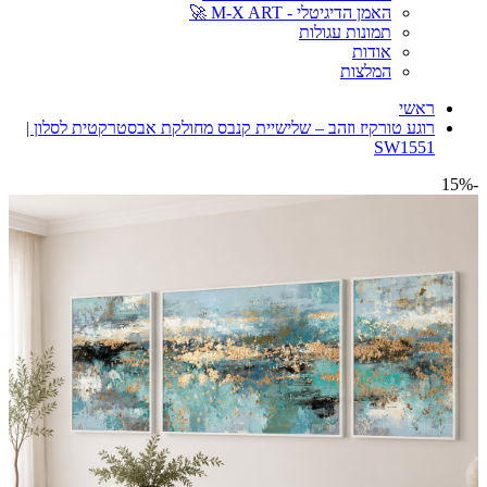
האמן הדיגיטלי - M-X ART 🚀
תמונות עגולות
אודות
המלצות
ראשי
רוגע טורקיז וזהב – שלישיית קנבס מחולקת אבסטרקטית לסלון |
SW1551
-15%