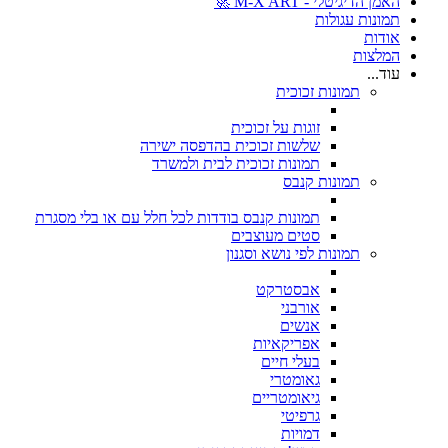
האמן הדיגיטלי - M-X ART 🚀
תמונות עגולות
אודות
המלצות
עוד...
תמונות זכוכית
זוגות על זכוכית
שלשות זכוכית בהדפסה ישירה
תמונות זכוכית לבית ולמשרד
תמונות קנבס
תמונות קנבס בודדות לכל חלל עם או בלי מסגרת
סטים מעוצבים
תמונות לפי נושא וסגנון
אבסטרקט
אורבני
אנשים
אפריקאיות
בעלי חיים
גאומטרי
גיאומטריים
גרפיטי
דמויות