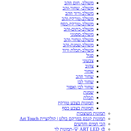
משולב- חום וזהב
משולב- שחור-זהב
משולב-ורוד וזהב
משולב-טורקיז-זהב
משולב-טורקיז-כסף
משולב-כתום-זהב
משולב-ססגוני
משולב-שחור-זהב
משולב-שמנת-זהב
משולב-תכלת ורוד
סגול
צבעוני
צהוב
שחור
שחור וזהב
שחור לבן
שחור לבן ואפור
שמנת
תכלת
תמונות בצבע טורקיז
תמונות בצבע כסף
תמונות מעוצבות
תמונות קנבס במרקם בולט | קולקציית Art Touch
הכי חמים וחדשים
🎨 ART LED 💡-תמונות לד