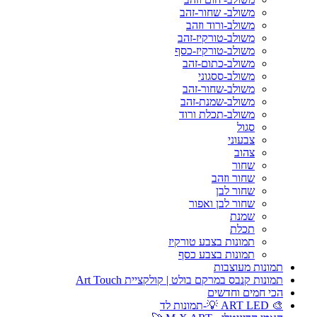
משולב- שחור-זהב
משולב-ורוד וזהב
משולב-טורקיז-זהב
משולב-טורקיז-כסף
משולב-כתום-זהב
משולב-ססגוני
משולב-שחור-זהב
משולב-שמנת-זהב
משולב-תכלת ורוד
סגול
צבעוני
צהוב
שחור
שחור וזהב
שחור לבן
שחור לבן ואפור
שמנת
תכלת
תמונות בצבע טורקיז
תמונות בצבע כסף
תמונות מעוצבות
תמונות קנבס במרקם בולט | קולקציית Art Touch
הכי חמים וחדשים
🎨 ART LED 💡-תמונות לד