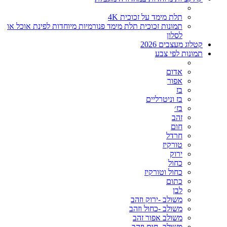
תלת מימד על זכוכית 4K
תמונות זכוכית תלת מימד פנורמיות מיוחדות לפינת אוכל או
לסלון
קטלוג מעצבים 2026
תמונות לפי צבע
אדום
אפור
בז
בז וניטרליים
בז׳
זהב
חום
חרדל
טורקיז
ירוק
כחול
כחול וטורקיז
כתום
לבן
משולב -ירוק וזהב
משולב -כחול וזהב
משולב אפור זהב
משולב- חום וזהב