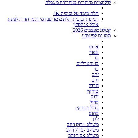
קולקציות מיוחדות במהדורה מוגבלת
תלת מימד על זכוכית 4K
תמונות זכוכית תלת מימד פנורמיות מיוחדות לפינת
אוכל או לסלון
קטלוג מעצבים 2026
תמונות לפי צבע
אדום
אפור
בז
בז וניטרליים
בז׳
זהב
חום
חרדל
טורקיז
ירוק
כחול
כחול וטורקיז
כתום
לבן
משולב -ירוק וזהב
משולב -כחול וזהב
משולב אפור זהב