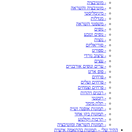
- מוטיבציה
- מוטיבציה והשראה
- מינימליסטי
- מנדלות
- משפטי השראה
- נופים
- נופים וטבע
- נוצות
- סוריאליזם
- ספורט
- עיצוב נורדי
- עצים
- ערים ונופים אורבניים
- פופ ארט
- פרחים
- פרחים ועלים
- פרחים וצמחים
- רבנים ויהדות
- רומנטי
- תלת מימד
- תמונות אופנה ושיק
- תמונות בקו אחד
- תרבות וקולנוע
- תמונות השראה ומוטיבציה
הקיר שלי – תמונות בהתאמה אישית