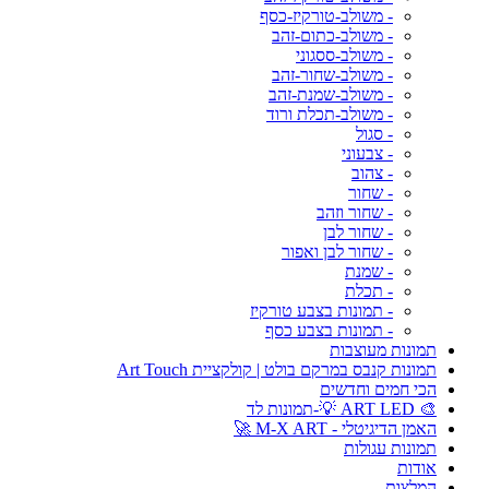
- משולב-טורקיז-כסף
- משולב-כתום-זהב
- משולב-ססגוני
- משולב-שחור-זהב
- משולב-שמנת-זהב
- משולב-תכלת ורוד
- סגול
- צבעוני
- צהוב
- שחור
- שחור וזהב
- שחור לבן
- שחור לבן ואפור
- שמנת
- תכלת
- תמונות בצבע טורקיז
- תמונות בצבע כסף
תמונות מעוצבות
תמונות קנבס במרקם בולט | קולקציית Art Touch
הכי חמים וחדשים
🎨 ART LED 💡-תמונות לד
האמן הדיגיטלי - M-X ART 🚀
תמונות עגולות
אודות
המלצות