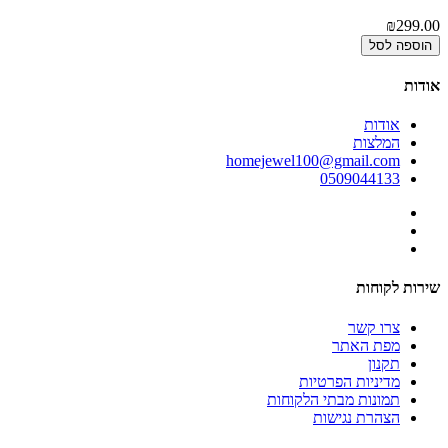
00
₪299.00
הוספה לסל
אודות
אודות
המלצות
homejewel100@gmail.com
0509044133
שירות לקוחות
צרו קשר
מפת האתר
תקנון
מדיניות הפרטיות
תמונות מבתי הלקוחות
הצהרת נגישות