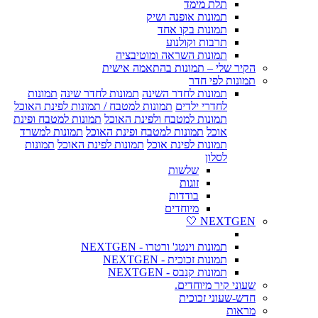
תלת מימד
תמונות אופנה ושיק
תמונות בקו אחד
תרבות וקולנוע
תמונות השראה ומוטיבציה
הקיר שלי – תמונות בהתאמה אישית
תמונות לפי חדר
תמונות לחדר השינה
תמונות לחדר שינה
תמונות
לחדרי ילדים
תמונות למטבח / תמונות לפינת האוכל
תמונות למטבח ולפינת האוכל
תמונות למטבח ופינת
אוכל
תמונות למטבח ופינת האוכל
תמונות למשרד
תמונות לפינת אוכל
תמונות לפינת האוכל
תמונות
לסלון
שלשות
זוגות
בודדות
מיוחדים
NEXTGEN 🤍
תמונות וינטג' ורטרו - NEXTGEN
תמונות זכוכית - NEXTGEN
תמונות קנבס - NEXTGEN
שעוני קיר מיוחדים.
חדש-שעוני זכוכית
מראות