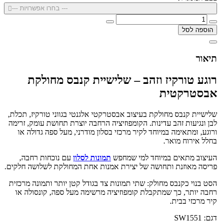
--- בחרו אפשרויות ---
הוספה לסל
תיאור
רוגע טורקיז וזהב – שלישיית קנבס מחולקת
אבסטרקטית
שלישיית קנבס מחולקת בעיצוב אבסטרקטי אלגנטי בגווני טורקיז, תכלת,
לבן ונגיעות זהב עדינות. הקומפוזיציה הרחבה יוצרת תחושת עומק, זרימה
ורוגע, ומתאימה במיוחד לקיר מרכזי בסלון מודרני, מעל ספה גדולה או
בחלל אירוח מואר.
העיצוב מתאים במיוחד למי שמחפש
תמונות לסלון
עם נוכחות רחבה,
פריסה מאוזנת ותחושה של יצירת אמנות אחת המחולקת לשלושה חלקים.
הסט בנוי כקנבס מחולק: שתי תמונות צד בגודל קטן יותר ותמונה מרכזית
רחבה יותר, כך שמתקבלת קומפוזיציה מרשימה מעל ספה, קונסולה או
קיר מרכזי בבית.
דגם: SW1551