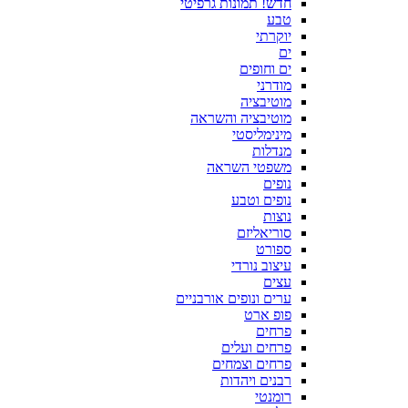
חדש! תמונות גרפיטי
טבע
יוקרתי
ים
ים וחופים
מודרני
מוטיבציה
מוטיבציה והשראה
מינימליסטי
מנדלות
משפטי השראה
נופים
נופים וטבע
נוצות
סוריאליזם
ספורט
עיצוב נורדי
עצים
ערים ונופים אורבניים
פופ ארט
פרחים
פרחים ועלים
פרחים וצמחים
רבנים ויהדות
רומנטי