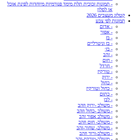
- תמונות זכוכית תלת מימד פנורמיות מיוחדות לפינת אוכל
או לסלון
קטלוג מעצבים 2026
תמונות לפי צבע
- אדום
- אפור
- בז
- בז וניטרליים
- בז׳
- זהב
- חום
- חרדל
- טורקיז
- ירוק
- כחול
- כחול וטורקיז
- כתום
- לבן
- משולב -ירוק וזהב
- משולב -כחול וזהב
- משולב אפור זהב
- משולב- חום וזהב
- משולב- שחור-זהב
- משולב-ורוד וזהב
- משולב-טורקיז-זהב