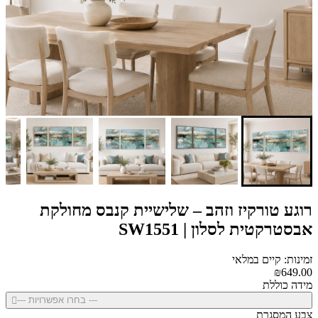
רוגע טורקיז וזהב – שלישיית קנבס מחולקת
אבסטרקטית לסלון | SW1551
זמינות: קיים במלאי
₪649.00
מידה כוללת
--- בחרו אפשרויות ---
צבע המסגרת