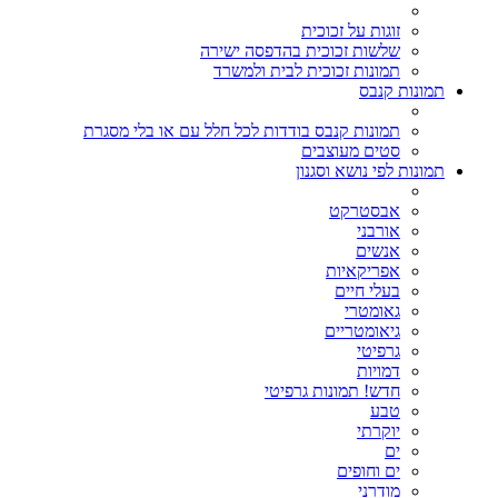
זוגות על זכוכית
שלשות זכוכית בהדפסה ישירה
תמונות זכוכית לבית ולמשרד
תמונות קנבס
תמונות קנבס בודדות לכל חלל עם או בלי מסגרת
סטים מעוצבים
תמונות לפי נושא וסגנון
אבסטרקט
אורבני
אנשים
אפריקאיות
בעלי חיים
גאומטרי
גיאומטריים
גרפיטי
דמויות
חדש! תמונות גרפיטי
טבע
יוקרתי
ים
ים וחופים
מודרני