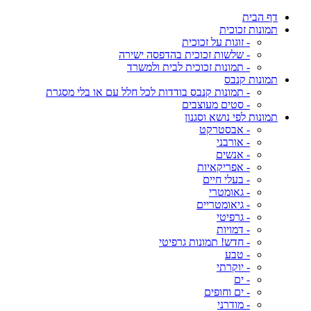
דף הבית
תמונות זכוכית
- זוגות על זכוכית
- שלשות זכוכית בהדפסה ישירה
- תמונות זכוכית לבית ולמשרד
תמונות קנבס
- תמונות קנבס בודדות לכל חלל עם או בלי מסגרת
- סטים מעוצבים
תמונות לפי נושא וסגנון
- אבסטרקט
- אורבני
- אנשים
- אפריקאיות
- בעלי חיים
- גאומטרי
- גיאומטריים
- גרפיטי
- דמויות
- חדש! תמונות גרפיטי
- טבע
- יוקרתי
- ים
- ים וחופים
- מודרני