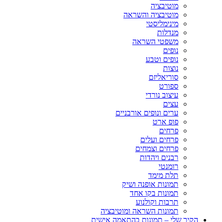
מוטיבציה
מוטיבציה והשראה
מינימליסטי
מנדלות
משפטי השראה
נופים
נופים וטבע
נוצות
סוריאליזם
ספורט
עיצוב נורדי
עצים
ערים ונופים אורבניים
פופ ארט
פרחים
פרחים ועלים
פרחים וצמחים
רבנים ויהדות
רומנטי
תלת מימד
תמונות אופנה ושיק
תמונות בקו אחד
תרבות וקולנוע
תמונות השראה ומוטיבציה
הקיר שלי – תמונות בהתאמה אישית