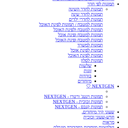
תמונות לפי חדר
תמונות לחדר השינה
תמונות לחדר שינה
תמונות לחדרי ילדים
תמונות למטבח / תמונות לפינת האוכל
תמונות למטבח ולפינת האוכל
תמונות למטבח ופינת אוכל
תמונות למטבח ופינת האוכל
תמונות למשרד
תמונות לפינת אוכל
תמונות לפינת האוכל
תמונות לסלון
שלשות
זוגות
בודדות
מיוחדים
NEXTGEN 🤍
תמונות וינטג' ורטרו - NEXTGEN
תמונות זכוכית - NEXTGEN
תמונות קנבס - NEXTGEN
שעוני קיר מיוחדים.
חדש-שעוני זכוכית
מראות
קולקציות מיוחדות במהדורה מוגבלת