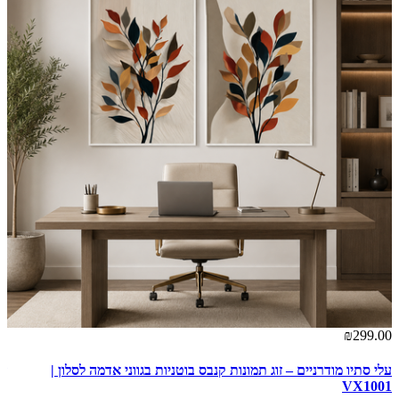
00
₪299.00
עלי סתיו מודרניים – זוג תמונות קנבס בוטניות בגווני אדמה לסלון |
זר
| VX1002
VX1001